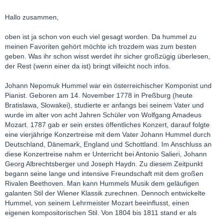
Hallo zusammen,
oben ist ja schon von euch viel gesagt worden. Da hummel zu
meinen Favoriten gehört möchte ich trozdem was zum besten
geben. Was ihr schon wisst werdet ihr sicher großzügig überlesen,
der Rest (wenn einer da ist) bringt villeicht noch infos.
Johann Nepomuk Hummel war ein österreichischer Komponist und
Pianist. Geboren am 14. November 1778 in Preßburg (heute
Bratislawa, Slowakei), studierte er anfangs bei seinem Vater und
wurde im alter von acht Jahren Schüler von Wolfgang Amadeus
Mozart. 1787 gab er sein erstes öffentliches Konzert, darauf folgte
eine vierjährige Konzertreise mit dem Vater Johann Hummel durch
Deutschland, Dänemark, England und Schottland. Im Anschluss an
diese Konzertreise nahm er Unterricht bei Antonio Salieri, Johann
Georg Albrechtsberger und Joseph Haydn. Zu diesem Zeitpunkt
begann seine lange und intensive Freundschaft mit dem großen
Rivalen Beethoven. Man kann Hummels Musik dem geläufigen
galanten Stil der Wiener Klassik zurechnen. Dennoch entwickelte
Hummel, von seinem Lehrmeister Mozart beeinflusst, einen
eigenen kompositorischen Stil. Von 1804 bis 1811 stand er als