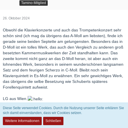
Tamino-Mitglied
26. Oktober 2024
Obwohl die Klavierkonzerte und auch das Trompetenkonzert sehr
schön sind (ich mag da übrigens das A-Moll am liebsten), finde ich
gerade seine beiden Septette am gelungensten. Besonders das in
D-Moll ist ein tolles Werk, das auch den Vergleich zu anderen groß
besetzten Kammermusikwerken der Zeit standhalten kann. Das
zweite kommt nicht ganz an das D-Moll heran, ist aber auch ein
lohnendes Werk, besonders in seinem wunderschönen langsamen
Satz und dem feurigen Scherzo in C-Moll. Bleibt noch sein
Klavierquintett in Es-Moll zu erwähnen. Ein sehr gewichtiges Werk,
das übrigens die selbe Besetzung wie Schuberts späteres
Forellenquintett aufweist.
LG aus Wien.
Diese Seite verwendet Cookies. Durch die Nutzung unserer Seite erklären Sie
sich damit einverstanden, dass wir Cookies setzen.
Ulli
Online
Weitere Informationen
Schließen
Tamino-Mitglied