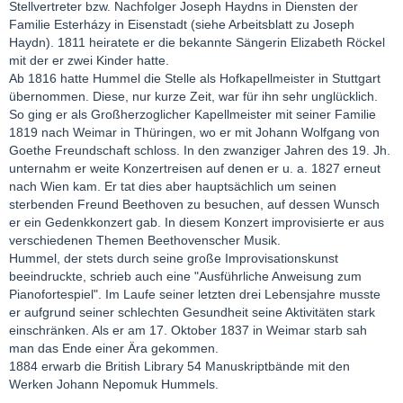
Stellvertreter bzw. Nachfolger Joseph Haydns in Diensten der
Familie Esterházy in Eisenstadt (siehe Arbeitsblatt zu Joseph
Haydn). 1811 heiratete er die bekannte Sängerin Elizabeth Röckel
mit der er zwei Kinder hatte.
Ab 1816 hatte Hummel die Stelle als Hofkapellmeister in Stuttgart
übernommen. Diese, nur kurze Zeit, war für ihn sehr unglücklich.
So ging er als Großherzoglicher Kapellmeister mit seiner Familie
1819 nach Weimar in Thüringen, wo er mit Johann Wolfgang von
Goethe Freundschaft schloss. In den zwanziger Jahren des 19. Jh.
unternahm er weite Konzertreisen auf denen er u. a. 1827 erneut
nach Wien kam. Er tat dies aber hauptsächlich um seinen
sterbenden Freund Beethoven zu besuchen, auf dessen Wunsch
er ein Gedenkkonzert gab. In diesem Konzert improvisierte er aus
verschiedenen Themen Beethovenscher Musik.
Hummel, der stets durch seine große Improvisationskunst
beeindruckte, schrieb auch eine "Ausführliche Anweisung zum
Pianofortespiel". Im Laufe seiner letzten drei Lebensjahre musste
er aufgrund seiner schlechten Gesundheit seine Aktivitäten stark
einschränken. Als er am 17. Oktober 1837 in Weimar starb sah
man das Ende einer Ära gekommen.
1884 erwarb die British Library 54 Manuskriptbände mit den
Werken Johann Nepomuk Hummels.