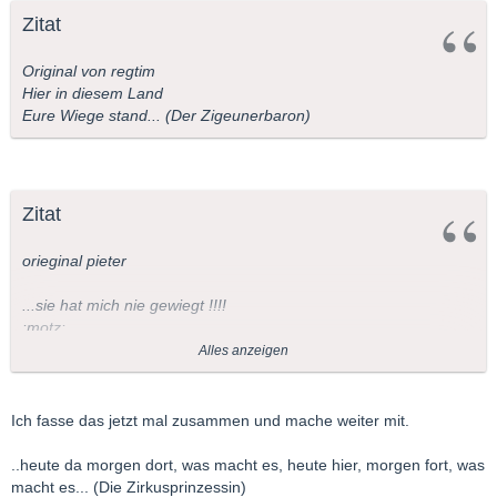
Zitat
Original von regtim
Hier in diesem Land
Eure Wiege stand... (Der Zigeunerbaron)
Zitat
orieginal pieter
...sie hat mich nie gewiegt !!!!
:motz:
Alles anzeigen
(Don Carlos)
((pardon jetzt sind mir die Gäule durchgegangen
))
Ich fasse das jetzt mal zusammen und mache weiter mit.
((smilie für "grübelgrübel"))
..heute da morgen dort, was macht es, heute hier, morgen fort, was
. . . . . . . .
macht es... (Die Zirkusprinzessin)