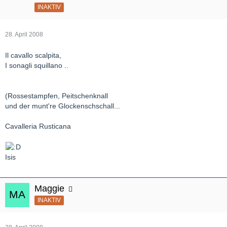
INAKTIV
28. April 2008
Il cavallo scalpita,
I sonagli squillano ..
(Rossestampfen, Peitschenknall
und der munt're Glockenschschall...
Cavalleria Rusticana
Isis
Maggie
INAKTIV