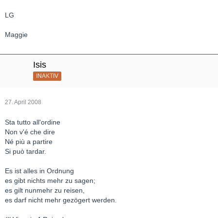
Gemea cupo l`augel de`triste auguri
(Die Eule seufzte tief voll trauriger Bedeutung)
LG
(Macbeth)
Maggie
Isis
INAKTIV
27. April 2008
Sta tutto all'ordine
Non v'é che dire
Né più a partire
Si può tardar.
Es ist alles in Ordnung
es gibt nichts mehr zu sagen;
es gilt nunmehr zu reisen,
es darf nicht mehr gezögert werden.