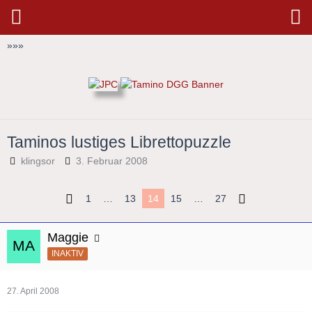
»
»
»
Taminos lustiges Librettopuzzle
klingsor
3. Februar 2008
1
…
13
14
15
…
27
Maggie
INAKTIV
27. April 2008