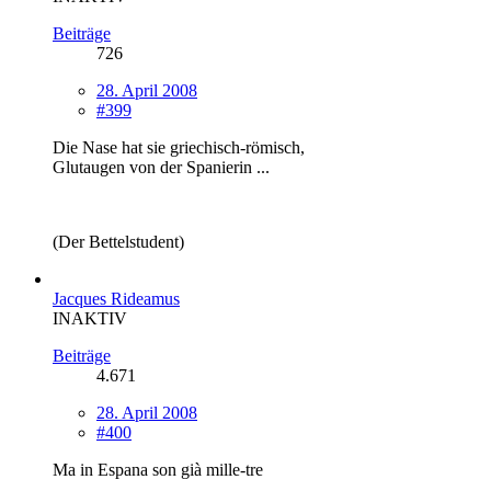
Beiträge
726
28. April 2008
#399
Die Nase hat sie griechisch-römisch,
Glutaugen von der Spanierin ...
(Der Bettelstudent)
Jacques Rideamus
INAKTIV
Beiträge
4.671
28. April 2008
#400
Ma in Espana son già mille-tre