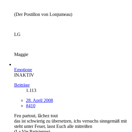
(Der Postillon von Lonjumeau)
LG
Maggie
Emotione
INAKTIV
Beiträge
1.113
28. April 2008
#410
Feu partout, lâchez tout
das ist schwierig zu übersetzen, ichs versuchs sinngemäß mit
steht unter Feuer, lasst Euch alle mitreißen
(La Vie Parisienne)