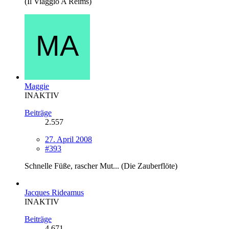
(Il Viaggio A Reims)
Maggie
INAKTIV
Beiträge
2.557
27. April 2008
#393
Schnelle Füße, rascher Mut... (Die Zauberflöte)
Jacques Rideamus
INAKTIV
Beiträge
4.671