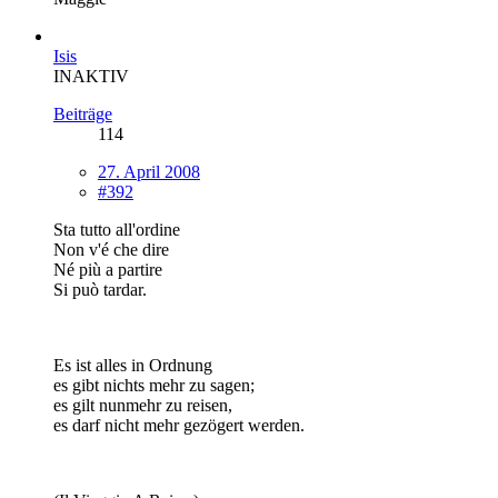
Isis
INAKTIV
Beiträge
114
27. April 2008
#392
Sta tutto all'ordine
Non v'é che dire
Né più a partire
Si può tardar.
Es ist alles in Ordnung
es gibt nichts mehr zu sagen;
es gilt nunmehr zu reisen,
es darf nicht mehr gezögert werden.