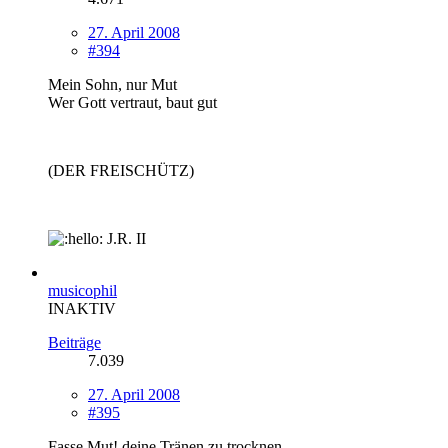
27. April 2008
#394
Mein Sohn, nur Mut
Wer Gott vertraut, baut gut
(DER FREISCHÜTZ)
J.R. II
musicophil
INAKTIV
Beiträge
7.039
27. April 2008
#395
Fasse Mut! deine Tränen zu trocknen