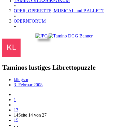
TAMINO-KLASSIKFORUM
»
OPER, OPERETTE, MUSICAL und BALLETT
»
OPERNFORUM
»
Taminos lustiges Librettopuzzle
klingsor
3. Februar 2008
1
…
13
14
Seite 14 von 27
15
…