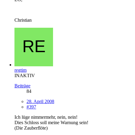
Christian
regtim
INAKTIV
Beiträge
84
28. April 2008
#397
Ich lüge nimmermehr, nein, nein!
Dies Schloss soll meine Warnung sein!
(Die Zauberflöte)