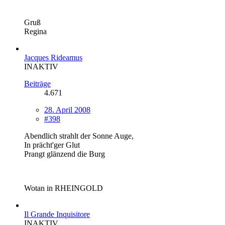
Gruß
Regina
Jacques Rideamus
INAKTIV
Beiträge
4.671
28. April 2008
#398
Abendlich strahlt der Sonne Auge,
In prächt'ger Glut
Prangt glänzend die Burg
Wotan in RHEINGOLD
Il Grande Inquisitore
INAKTIV