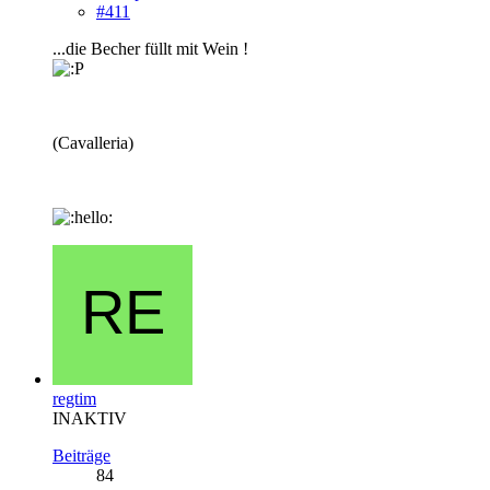
#411
...die Becher füllt mit Wein !
(Cavalleria)
regtim
INAKTIV
Beiträge
84