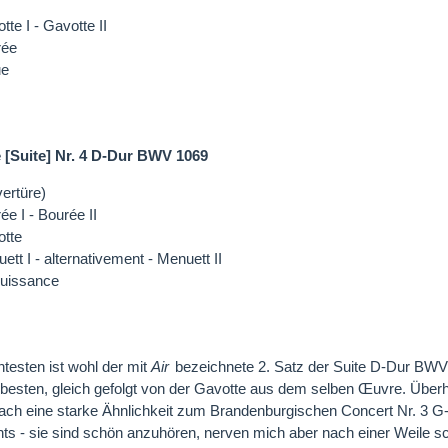
tte I - Gavotte II
rée
ue
 [Suite] Nr. 4 D-Dur BWV 1069
ertüre)
ée I - Bourée II
tte
ett I - alternativement - Menuett II
uissance
esten ist wohl der mit
Air
bezeichnete 2. Satz der Suite D-Dur BWV 1
besten, gleich gefolgt von der Gavotte aus dem selben Œuvre. Überh
ach eine starke Ähnlichkeit zum Brandenburgischen Concert Nr. 3 
hts - sie sind schön anzuhören, nerven mich aber nach einer Weile sc