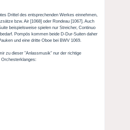
 gutes Drittel des entsprechenden Werkes einnehmen,
nzsätze bzw. Air [1068] oder Rondeau [1067]. Auch
Suite beispielsweise spielen nur Streicher, Continuo
ts bedarf. Pompös kommen beide D-Dur-Suiten daher
 Pauken und eine dritte Oboe bei BWV 1069.
mir zu dieser "Anlassmusik" nur der richtige
s Orchesterklanges: