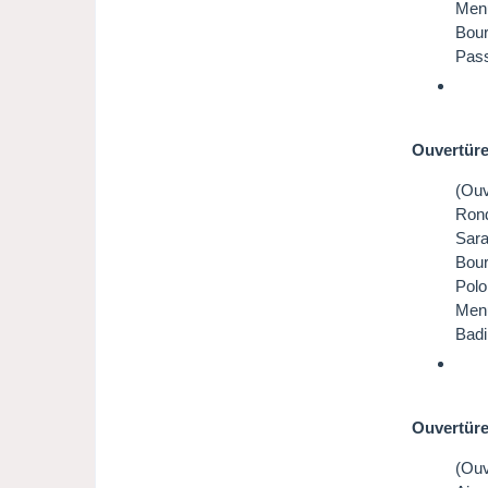
Menu
Bour
Pass
Ouvertüre
(Ouv
Ron
Sar
Bour
Polo
Men
Badi
Ouvertüre
(Ouv