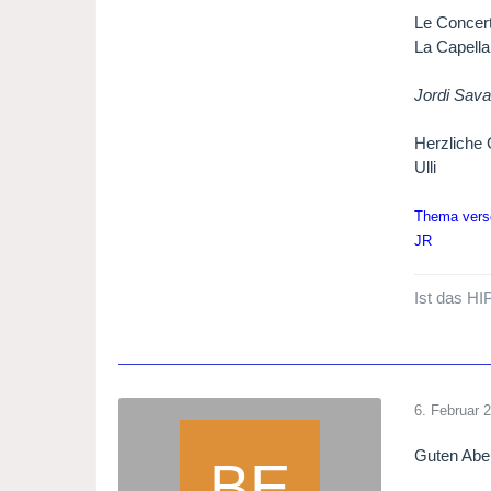
Le Concer
La Capella
Jordi Saval
Herzliche
Ulli
Thema versc
JR
Ist das HI
6. Februar 
Guten Abe