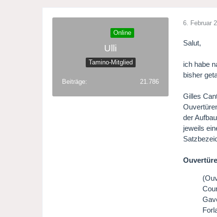
6. Februar 
Online
Salut,
Ulli
Tamino-Mitglied
ich habe 
bisher get
Beiträge
21.786
Gilles Can
Ouvertüren
der Aufbau
jeweils ei
Satzbezei
Ouvertüre
(Ouv
Cou
Gavo
Forl