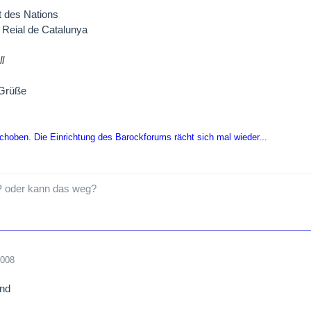
t des Nations
 Reial de Catalunya
l
 Grüße
hoben. Die Einrichtung des Barockforums rächt sich mal wieder...
P oder kann das weg?
2008
nd