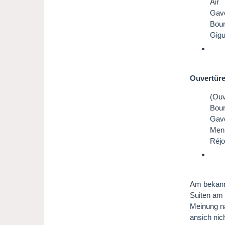
Air
Gavo
Bou
Gig
Ouvertüre
(Ouv
Bour
Gavo
Menu
Réjo
Am bekannt
Suiten am 
Meinung n
ansich nic