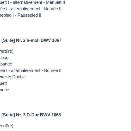
ett I - alternativement - Menuett II
ée I - alternativement - Bourée II
epied I - Passepied II
 [Suite] Nr. 2 h-moll BWV 1067
ertüre)
deau
abande
ée I - alternativement - Bourée II
naise; Double
uett
nerie
 [Suite] Nr. 3 D-Dur BWV 1068
ertüre)