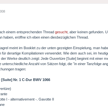
2008
nach einem entsprechenden Thread
gesucht
, aber keinen gefunden. 
an haben, eröffne ich eben einen diesbezüglichen Thread.
tagrel meint im Booklet zu der unten gezeigten Einspielung, man habe
 für derartige Kompilationen verwendet. Wie dem auch sei, im heutige
 der Werke deutlich zeigt: Jede Ouvertüre [Suite] beginnt mit einer
ne unterschiedliche Anzahl von Sätzen folgt, die "in einer Tanzfolge
chunngen tragen:
 [Suite] Nr. 1 C-Dur BWV 1066
ertüre)
rante
tte I - alternativement -. Gavotte II
ane