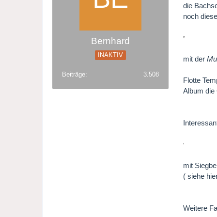
die Bachsc
noch diese
Bernhard
INAKTIV
mit der
Mu
Beiträge
3.508
Flotte Tem
Album die
Interessan
mit Siegb
( siehe hi
Weitere Fa