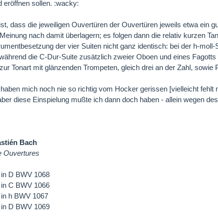
 eröffnen sollen. :wacky:
 ist, dass die jeweiligen Ouvertüren der Ouvertüren jeweils etwa ein
Meinung nach damit überlagern; es folgen dann die relativ kurzen Ta
strumentbesetzung der vier Suiten nicht ganz identisch: bei der h-moll-
 während die C-Dur-Suite zusätzlich zweier Oboen und eines Fagot
zur Tonart mit glänzenden Trompeten, gleich drei an der Zahl, sowie
 haben mich noch nie so richtig vom Hocker gerissen [vielleicht fehlt 
aber diese Einspielung mußte ich dann doch haben - allein wegen de
stién Bach
e Ouvertures
3 in D BWV 1068
1 in C BWV 1066
2 in h BWV 1067
4 in D BWV 1069