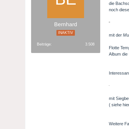
die Bachsc
noch diese
Bernhard
INAKTIV
mit der
Mu
Beiträge
3.508
Flotte Tem
Album die
Interessan
mit Siegb
( siehe hi
Weitere Fa