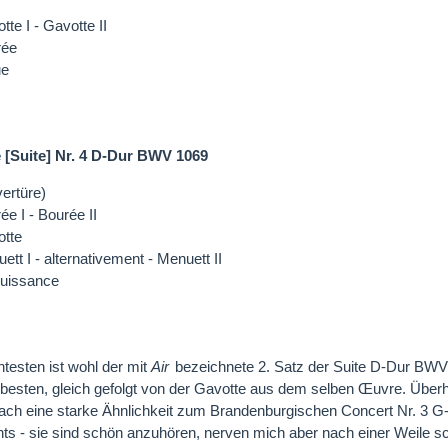
tte I - Gavotte II
rée
ue
 [Suite] Nr. 4 D-Dur BWV 1069
ertüre)
ée I - Bourée II
tte
ett I - alternativement - Menuett II
uissance
esten ist wohl der mit
Air
bezeichnete 2. Satz der Suite D-Dur BWV 1
besten, gleich gefolgt von der Gavotte aus dem selben Œuvre. Überh
ach eine starke Ähnlichkeit zum Brandenburgischen Concert Nr. 3 
hts - sie sind schön anzuhören, nerven mich aber nach einer Weile sc