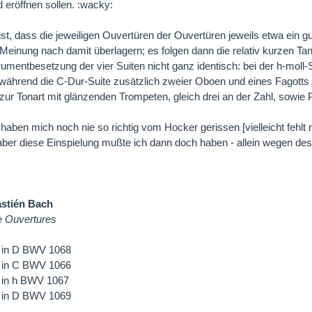
 eröffnen sollen. :wacky:
 ist, dass die jeweiligen Ouvertüren der Ouvertüren jeweils etwa ein
Meinung nach damit überlagern; es folgen dann die relativ kurzen Ta
strumentbesetzung der vier Suiten nicht ganz identisch: bei der h-moll-
 während die C-Dur-Suite zusätzlich zweier Oboen und eines Fagot
zur Tonart mit glänzenden Trompeten, gleich drei an der Zahl, sowie
 haben mich noch nie so richtig vom Hocker gerissen [vielleicht fehlt 
aber diese Einspielung mußte ich dann doch haben - allein wegen de
stién Bach
e Ouvertures
3 in D BWV 1068
1 in C BWV 1066
2 in h BWV 1067
4 in D BWV 1069