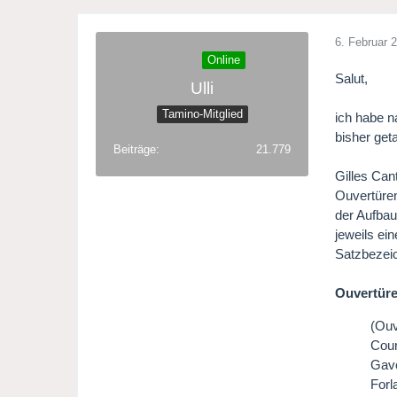
6. Februar 
Online
Salut,
Ulli
Tamino-Mitglied
ich habe 
bisher get
Beiträge
21.779
Gilles Can
Ouvertüren
der Aufbau
jeweils ei
Satzbezei
Ouvertüre
(Ouv
Cou
Gavo
Forl