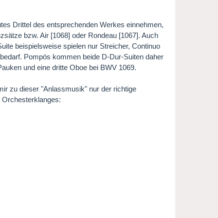
 gutes Drittel des entsprechenden Werkes einnehmen,
nzsätze bzw. Air [1068] oder Rondeau [1067]. Auch
Suite beispielsweise spielen nur Streicher, Continuo
ts bedarf. Pompös kommen beide D-Dur-Suiten daher
 Pauken und eine dritte Oboe bei BWV 1069.
mir zu dieser "Anlassmusik" nur der richtige
s Orchesterklanges: