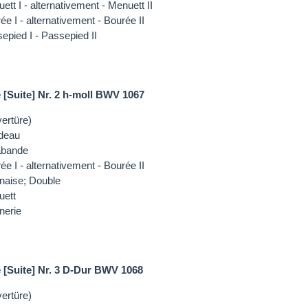
ett I - alternativement - Menuett II
ée I - alternativement - Bourée II
epied I - Passepied II
 [Suite] Nr. 2 h-moll BWV 1067
ertüre)
deau
abande
ée I - alternativement - Bourée II
naise; Double
uett
nerie
 [Suite] Nr. 3 D-Dur BWV 1068
ertüre)