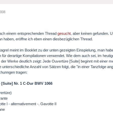
2008
nach einem entsprechenden Thread
gesucht
, aber keinen gefunden. 
an haben, eröffne ich eben einen diesbezüglichen Thread.
tagrel meint im Booklet zu der unten gezeigten Einspielung, man habe
 für derartige Kompilationen verwendet. Wie dem auch sei, im heutige
 der Werke deutlich zeigt: Jede Ouvertüre [Suite] beginnt mit einer
ne unterschiedliche Anzahl von Sätzen folgt, die "in einer Tanzfolge
chunngen tragen:
 [Suite] Nr. 1 C-Dur BWV 1066
ertüre)
rante
tte I - alternativement -. Gavotte II
ane