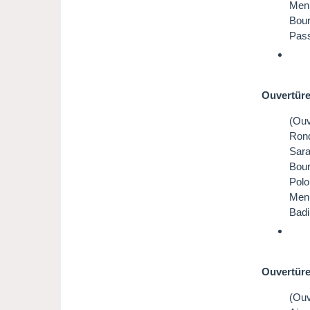
Menu
Bour
Pass
Ouvertüre
(Ouv
Ron
Sar
Bour
Polo
Men
Badi
Ouvertüre
(Ouv