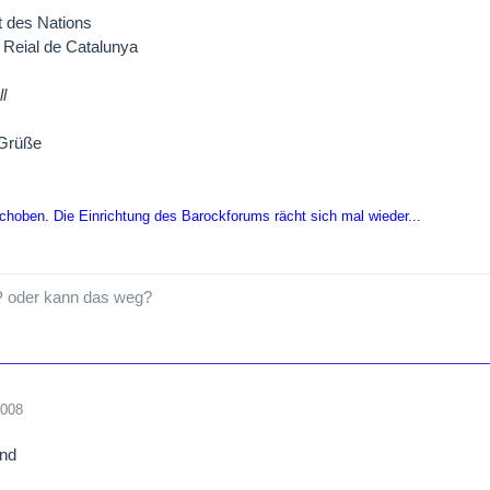
t des Nations
 Reial de Catalunya
l
 Grüße
hoben. Die Einrichtung des Barockforums rächt sich mal wieder...
P oder kann das weg?
2008
nd