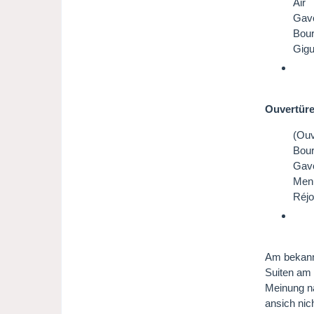
Air
Gavo
Bou
Gig
Ouvertüre
(Ouv
Bour
Gavo
Menu
Réjo
Am bekannt
Suiten am 
Meinung n
ansich nic