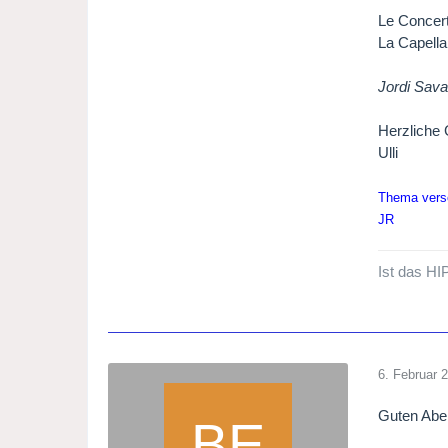
Le Concer
La Capella
Jordi Saval
Herzliche
Ulli
Thema versc
JR
Ist das HI
6. Februar 
Guten Abe