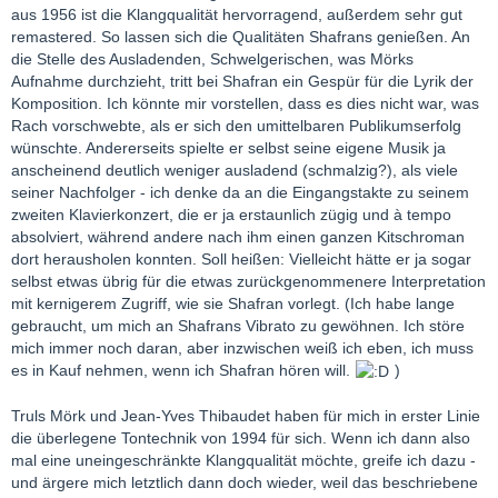
aus 1956 ist die Klangqualität hervorragend, außerdem sehr gut
remastered. So lassen sich die Qualitäten Shafrans genießen. An
die Stelle des Ausladenden, Schwelgerischen, was Mörks
Aufnahme durchzieht, tritt bei Shafran ein Gespür für die Lyrik der
Komposition. Ich könnte mir vorstellen, dass es dies nicht war, was
Rach vorschwebte, als er sich den umittelbaren Publikumserfolg
wünschte. Andererseits spielte er selbst seine eigene Musik ja
anscheinend deutlich weniger ausladend (schmalzig?), als viele
seiner Nachfolger - ich denke da an die Eingangstakte zu seinem
zweiten Klavierkonzert, die er ja erstaunlich zügig und à tempo
absolviert, während andere nach ihm einen ganzen Kitschroman
dort herausholen konnten. Soll heißen: Vielleicht hätte er ja sogar
selbst etwas übrig für die etwas zurückgenommenere Interpretation
mit kernigerem Zugriff, wie sie Shafran vorlegt. (Ich habe lange
gebraucht, um mich an Shafrans Vibrato zu gewöhnen. Ich störe
mich immer noch daran, aber inzwischen weiß ich eben, ich muss
es in Kauf nehmen, wenn ich Shafran hören will.
)
Truls Mörk und Jean-Yves Thibaudet haben für mich in erster Linie
die überlegene Tontechnik von 1994 für sich. Wenn ich dann also
mal eine uneingeschränkte Klangqualität möchte, greife ich dazu -
und ärgere mich letztlich dann doch wieder, weil das beschriebene