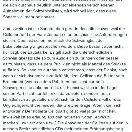
die sich durchaus deutlich unterscheidenden verschiedenen
Aufnahmen der Spitzencellisten, wird schnell klar, dass diese
Sonate viel mehr beinhaltet.
Zum zweiten ist die Sonate eben gerade deshalb schwer, weil der
Cellopart und der Pianistenpart so unterschiedliche Anforderungen
stellen. Oben ist schon mehrfach die Schwierigkeit der
Balancefindung angesprochen worden. Diese besteht aber nicht
nur bzgl. der Lautstärke. Es gilt auch die unterschiedlichen
Schwierigkeitsgrade so zum Ausgleich zu bringen oder besser
darzubieten, dass sie dem Publikum nicht als Mangel des Stückes
auffallen. So kann es durchaus vorkommen, dass der Pianist, auch
wenn er sich dynamisch zurückhält, dem Cellisten die Butter vom
Brot nimmt (wenn es dem Publikum mal nicht nur aufs
Schwelgerische ankommt). Ist ein Pianist wirklich in der Lage,
seinen Part nicht nur fehlerlos darzubieten, sondern auch
künstlerisch zu gestalten, stellt sich für den Cellisten, will er das
Ungleichgewicht vermeiden, die Gretchenfrage: Womit kann ich
antworten? Der notierte Cellopart gibt so viel ja gar nicht her.
Inwieweit ist es erlaubt, aus den notierten Noten „etwas zu
machen“, zu verzieren usw.? Die Antworten der Cellisten auf den in
meinem Besitz befindlichen CDs (seit meinem Eröffnungsbeitrag