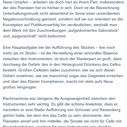
Nase rümpfen – arbeiten sie doch hart an ihrem Part, insbesondere
der des Pianisten hat es hörbar in sich. Doch ist die Bezeichnung
Unterhaltungsmusik nicht abwertend im Sinne einer unverdienten
Negativzuschreibung gemeint, sondern soll sie nur orientiert an der
Konzeption auf Publikumserfolg hin verdeutlichen, weshalb man
dem Werk mit den Zuschreibungen „aufgedonnertes Salonstück“
und „epigonenhaft“ nicht beikommt.
Eine Hauptaufgabe bei der Aufführung des Stückes – live noch
mehr als im Studio – ist die Herstellung einer sinnvollen Balance
zwischen den Instrumenten, ist doch der Klavierpart so groß, dass
durchweg die Gefahr des in den Hintergrund Drückens des Cellos
besteht. Großen Cellisten dabei zuzuhören, wie sie sich dieser
Gefahr erwehren, wie sie manchmal sogar das Gegenteil erreichen
und über das Klavier triumphieren, macht mir stets aufs Neue
großes Vergnügen.
Rachmaninow war übrigens die Ausgewogenheit zwischen den
Instrumenten sehr wichtig. Es gibt die schöne Anekdote, dass er,
nachdem er eine Radio-Aufführung von Schuster und Reisenberg
gehört hatte, bei dem ihm das Cello zu sehr dominierte, den
Pianisten anrief und ihm mitteilte, die Sonate sei nicht für Cello mit
Klavierbegleitung, sondern für zwei Instrumente von gleicher