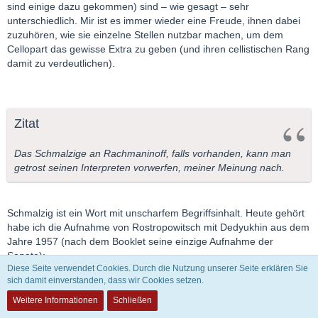
sind einige dazu gekommen) sind – wie gesagt – sehr
unterschiedlich. Mir ist es immer wieder eine Freude, ihnen dabei
zuzuhören, wie sie einzelne Stellen nutzbar machen, um dem
Cellopart das gewisse Extra zu geben (und ihren cellistischen Rang
damit zu verdeutlichen).
Zitat
Das Schmalzige an Rachmaninoff, falls vorhanden, kann man
getrost seinen Interpreten vorwerfen, meiner Meinung nach.
Schmalzig ist ein Wort mit unscharfem Begriffsinhalt. Heute gehört
habe ich die Aufnahme von Rostropowitsch mit Dedyukhin aus dem
Jahre 1957 (nach dem Booklet seine einzige Aufnahme der
Sonate):
Diese Seite verwendet Cookies. Durch die Nutzung unserer Seite erklären Sie
sich damit einverstanden, dass wir Cookies setzen.
[am] B000062R5A[/am]
Weitere Informationen
Schließen
Rostropowitsch reichert den Cellopart Stück in vielerlei Hinsicht an,