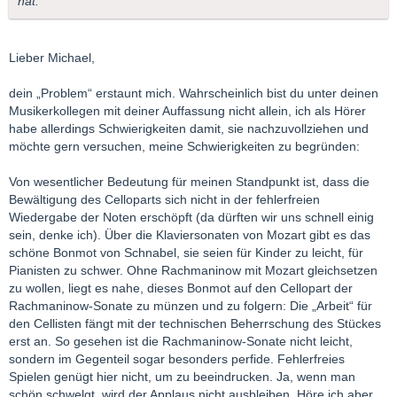
hat.
Lieber Michael,
dein „Problem“ erstaunt mich. Wahrscheinlich bist du unter deinen
Musikerkollegen mit deiner Auffassung nicht allein, ich als Hörer
habe allerdings Schwierigkeiten damit, sie nachzuvollziehen und
möchte gern versuchen, meine Schwierigkeiten zu begründen:
Von wesentlicher Bedeutung für meinen Standpunkt ist, dass die
Bewältigung des Celloparts sich nicht in der fehlerfreien
Wiedergabe der Noten erschöpft (da dürften wir uns schnell einig
sein, denke ich). Über die Klaviersonaten von Mozart gibt es das
schöne Bonmot von Schnabel, sie seien für Kinder zu leicht, für
Pianisten zu schwer. Ohne Rachmaninow mit Mozart gleichsetzen
zu wollen, liegt es nahe, dieses Bonmot auf den Cellopart der
Rachmaninow-Sonate zu münzen und zu folgern: Die „Arbeit“ für
den Cellisten fängt mit der technischen Beherrschung des Stückes
erst an. So gesehen ist die Rachmaninow-Sonate nicht leicht,
sondern im Gegenteil sogar besonders perfide. Fehlerfreies
Spielen genügt hier nicht, um zu beeindrucken. Ja, wenn man
schön schwelgt, wird der Applaus nicht ausbleiben. Höre ich aber