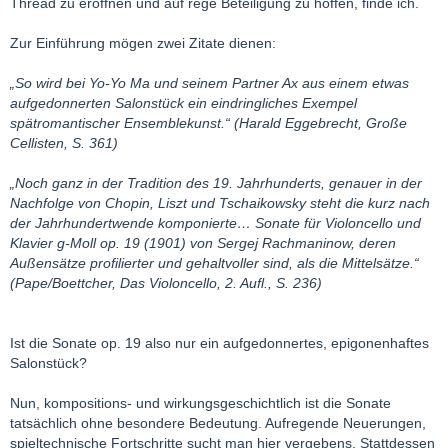
Thread zu eröffnen und auf rege Beteiligung zu hoffen, finde ich.
Zur Einführung mögen zwei Zitate dienen:
„So wird bei Yo-Yo Ma und seinem Partner Ax aus einem etwas
aufgedonnerten Salonstück ein eindringliches Exempel
spätromantischer Ensemblekunst.“ (Harald Eggebrecht, Große
Cellisten, S. 361)
„Noch ganz in der Tradition des 19. Jahrhunderts, genauer in der
Nachfolge von Chopin, Liszt und Tschaikowsky steht die kurz nach
der Jahrhundertwende komponierte… Sonate für Violoncello und
Klavier g-Moll op. 19 (1901) von Sergej Rachmaninow, deren
Außensätze profilierter und gehaltvoller sind, als die Mittelsätze.“
(Pape/Boettcher, Das Violoncello, 2. Aufl., S. 236)
Ist die Sonate op. 19 also nur ein aufgedonnertes, epigonenhaftes
Salonstück?
Nun, kompositions- und wirkungsgeschichtlich ist die Sonate
tatsächlich ohne besondere Bedeutung. Aufregende Neuerungen,
spieltechnische Fortschritte sucht man hier vergebens. Stattdessen