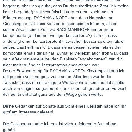
ich mag mich jetzt nicht auf die Suche nach dem genauen Zitat
begeben, aber ich glaube, dass Du das überlieferte Zitat (ich meine
keine Legende!) vielleicht falsch interpretierst. Nach meiner
Erinnerung sagt RACHMANINOFF eher, dass Horowitz und
Gieseking j e t z t dass Konzert besser spielen können, als er
selber. Also in einer Zeit, wo RACHMANINOFF immer mehr
komponierte (und immer weniger konzertierte?), sah er, dass
andere (die nur konzertiereten) inzwischen besser spielten, als er
selber. Das heißt ja nicht, dass sie es besser spielen, als es der
komponist jemals getan hat. Zumal er vielleicht auch froh war, dass
sein Werk mittlerweile bei den Pianisten "angekommen" war, d.h.
nicht mehr auf seine Interpretation angewiesen war.
Deiner Bewunderung für RACHMANINOFFs Klavierspiel kann ich
(allgemein) voll und ganz zustimmen. Allerdings wurde die
Tatsache, dass er seine eigene Werke sehr unsentimental spielte
auch von eingien so gedeutet, das er dem oft geäußerten Vorwurf
der Sentmentalität ganz aus dem Wege gehen wollte.
Deine Gedanken zur Sonate aus Sicht eines Cellisten habe ich mit
großem Interesse gelesen!
Die Cellosonate habe ich erst kürzlich in folgender Aufnahme
gehört: