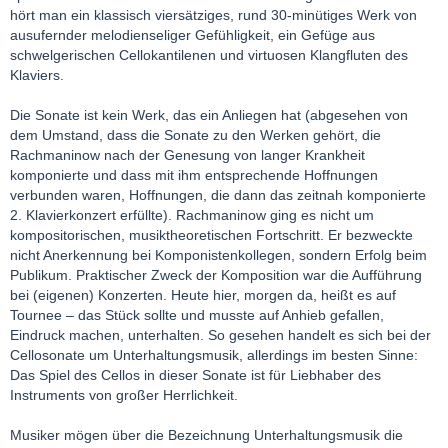
hört man ein klassisch viersätziges, rund 30-minütiges Werk von
ausufernder melodienseliger Gefühligkeit, ein Gefüge aus
schwelgerischen Cellokantilenen und virtuosen Klangfluten des
Klaviers.
Die Sonate ist kein Werk, das ein Anliegen hat (abgesehen von
dem Umstand, dass die Sonate zu den Werken gehört, die
Rachmaninow nach der Genesung von langer Krankheit
komponierte und dass mit ihm entsprechende Hoffnungen
verbunden waren, Hoffnungen, die dann das zeitnah komponierte
2. Klavierkonzert erfüllte). Rachmaninow ging es nicht um
kompositorischen, musiktheoretischen Fortschritt. Er bezweckte
nicht Anerkennung bei Komponistenkollegen, sondern Erfolg beim
Publikum. Praktischer Zweck der Komposition war die Aufführung
bei (eigenen) Konzerten. Heute hier, morgen da, heißt es auf
Tournee – das Stück sollte und musste auf Anhieb gefallen,
Eindruck machen, unterhalten. So gesehen handelt es sich bei der
Cellosonate um Unterhaltungsmusik, allerdings im besten Sinne:
Das Spiel des Cellos in dieser Sonate ist für Liebhaber des
Instruments von großer Herrlichkeit.
Musiker mögen über die Bezeichnung Unterhaltungsmusik die