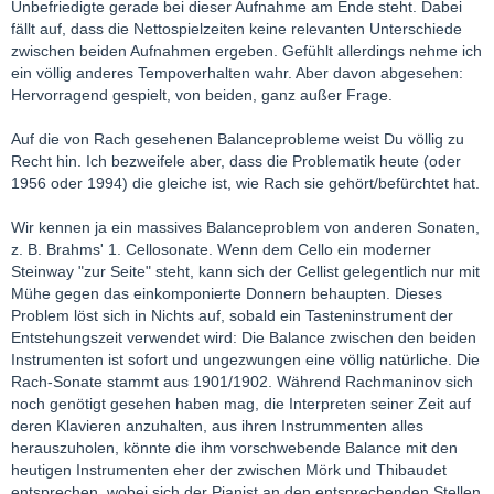
Unbefriedigte gerade bei dieser Aufnahme am Ende steht. Dabei
fällt auf, dass die Nettospielzeiten keine relevanten Unterschiede
zwischen beiden Aufnahmen ergeben. Gefühlt allerdings nehme ich
ein völlig anderes Tempoverhalten wahr. Aber davon abgesehen:
Hervorragend gespielt, von beiden, ganz außer Frage.
Auf die von Rach gesehenen Balanceprobleme weist Du völlig zu
Recht hin. Ich bezweifele aber, dass die Problematik heute (oder
1956 oder 1994) die gleiche ist, wie Rach sie gehört/befürchtet hat.
Wir kennen ja ein massives Balanceproblem von anderen Sonaten,
z. B. Brahms' 1. Cellosonate. Wenn dem Cello ein moderner
Steinway "zur Seite" steht, kann sich der Cellist gelegentlich nur mit
Mühe gegen das einkomponierte Donnern behaupten. Dieses
Problem löst sich in Nichts auf, sobald ein Tasteninstrument der
Entstehungszeit verwendet wird: Die Balance zwischen den beiden
Instrumenten ist sofort und ungezwungen eine völlig natürliche. Die
Rach-Sonate stammt aus 1901/1902. Während Rachmaninov sich
noch genötigt gesehen haben mag, die Interpreten seiner Zeit auf
deren Klavieren anzuhalten, aus ihren Instrummenten alles
herauszuholen, könnte die ihm vorschwebende Balance mit den
heutigen Instrumenten eher der zwischen Mörk und Thibaudet
entsprechen, wobei sich der Pianist an den entsprechenden Stellen