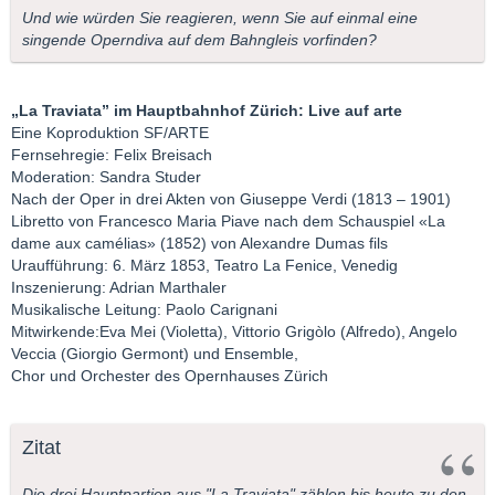
Und wie würden Sie reagieren, wenn Sie auf einmal eine
singende Operndiva auf dem Bahngleis vorfinden?
„La Traviata” im Hauptbahnhof Zürich: Live auf arte
Eine Koproduktion SF/ARTE
Fernsehregie: Felix Breisach
Moderation: Sandra Studer
Nach der Oper in drei Akten von Giuseppe Verdi (1813 – 1901)
Libretto von Francesco Maria Piave nach dem Schauspiel «La
dame aux camélias» (1852) von Alexandre Dumas fils
Uraufführung: 6. März 1853, Teatro La Fenice, Venedig
Inszenierung: Adrian Marthaler
Musikalische Leitung: Paolo Carignani
Mitwirkende:Eva Mei (Violetta), Vittorio Grigòlo (Alfredo), Angelo
Veccia (Giorgio Germont) und Ensemble,
Chor und Orchester des Opernhauses Zürich
Zitat
Die drei Hauptpartien aus "La Traviata" zählen bis heute zu den