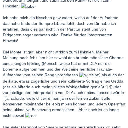
wunderbar intelligent und subtil auf den Punkt. Wirklich zum
Hinknien!
Ich habe mich ein bisschen gewundert, wieso auf der Aufnahme
das hohe Ende der Sempre Libera fehlt, doch von Dir habe ich
erfahren, dass dies gar nicht in der Partitur steht und von
Dirigenten sogar verboten wird. Danke für den interessanten
Hinweis!
Del Monte ist gut, aber nicht wirklich zum Hinknien. Meiner
Meinung nach fehlt ihm hier sowohl das brutale männliche Charme
eines jungen Björling (Mensch, wieso hat er mit DLA nur die
Boheme aufgenommen und der Welt eine herrliche Traviata-
Aufnahme vom selben Rang vorenthalten
:faint:) als auch der
delikate, etwas zögerliche und sehr kultivierte Vortrag eines Gedda
(der als Alfredo auch mein vollstes Wohlgefallen genießt :] :]), der
zur intelligenten Interpretation von DLA auch optimal passen würde.
Tja, schade, vielleicht wird man ja in der fernen Zukunft alle
Konserven miteinander beliebig mixen können und jedem Opernfan
seine ultimalive Besetzung ermöglichen... Aber noch ist es lange
nicht soweit
Der Vater Germont von Sereni gefällt mir persönlich wirklich sehr