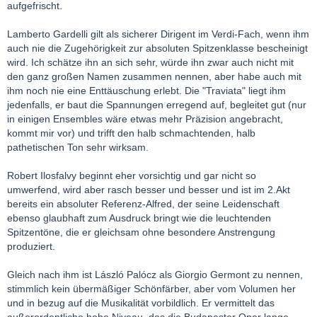
aufgefrischt.
Lamberto Gardelli gilt als sicherer Dirigent im Verdi-Fach, wenn ihm
auch nie die Zugehörigkeit zur absoluten Spitzenklasse bescheinigt
wird. Ich schätze ihn an sich sehr, würde ihn zwar auch nicht mit
den ganz großen Namen zusammen nennen, aber habe auch mit
ihm noch nie eine Enttäuschung erlebt. Die "Traviata" liegt ihm
jedenfalls, er baut die Spannungen erregend auf, begleitet gut (nur
in einigen Ensembles wäre etwas mehr Präzision angebracht,
kommt mir vor) und trifft den halb schmachtenden, halb
pathetischen Ton sehr wirksam.
Robert Ilosfalvy beginnt eher vorsichtig und gar nicht so
umwerfend, wird aber rasch besser und besser und ist im 2.Akt
bereits ein absoluter Referenz-Alfred, der seine Leidenschaft
ebenso glaubhaft zum Ausdruck bringt wie die leuchtenden
Spitzentöne, die er gleichsam ohne besondere Anstrengung
produziert.
Gleich nach ihm ist László Palócz als Giorgio Germont zu nennen,
stimmlich kein übermäßiger Schönfärber, aber vom Volumen her
und in bezug auf die Musikalität vorbildlich. Er vermittelt das