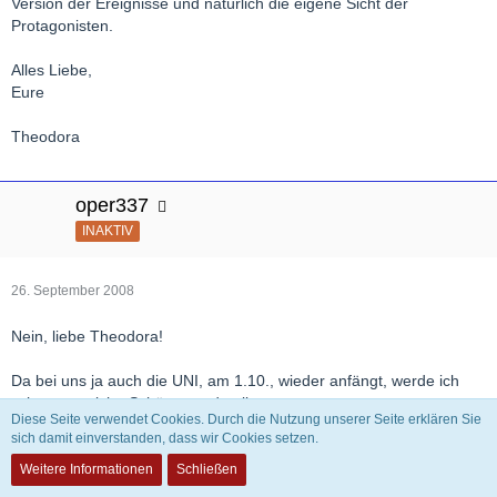
Version der Ereignisse und natürlich die eigene Sicht der
Protagonisten.
Alles Liebe,
Eure
Theodora
oper337
INAKTIV
26. September 2008
Nein, liebe Theodora!
Da bei uns ja auch die UNI, am 1.10., wieder anfängt, werde ich
schauen welche Schätze es da gibt,
Diese Seite verwendet Cookies. Durch die Nutzung unserer Seite erklären Sie
sich damit einverstanden, dass wir Cookies setzen.
aber in Wien werden die sehr selten verborgt, man kann sie sich in
der UNI anhören, aber da habe ich leider Vorlesungen und
Weitere Informationen
Schließen
Seminare, und für Prüfungen zu lernen.