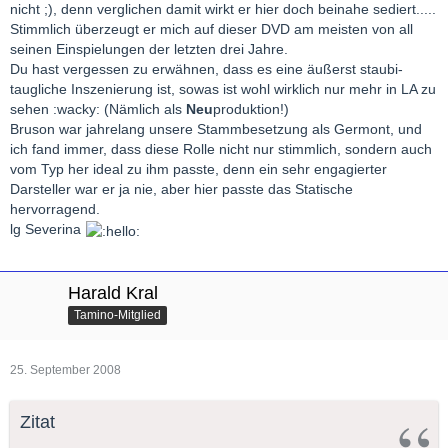
war eindeutig Fleming. Bei Villanzon war doch einiges schon
nicht ;), denn verglichen damit wirkt er hier doch beinahe sediert.....
Kandidat, da auf Double Decca, zudem ist der vorzügliche
etwas forciert, a
uch schauspielerisch ein wenig hyperaktiv
Stimmlich überzeugt er mich auf dieser DVD am meisten von all
Aragall bei mir in der Sammlung unterrepräsentiert),dann jene
für diese Rolle
(ok mein persönlicher Eindruck
)
seinen Einspielungen der letzten drei Jahre.
alte DGG (ich besitze sie im roten Leinenschuber auf LP) unter
Bruson fand ich besser, als sein Alter mich erwarten liess, der
Du hast vergessen zu erwähnen, dass es eine äußerst staubi-
Antonio Votto(Bastianini/Scotto/Raimondi), und nicht zuletzt jene
Mann ist auf der Aufnahme 70 Jahre alt ! Und natürlich hat die
taugliche Inszenierung ist, sowas ist wohl wirklich nur mehr in LA zu
mit Sutherland, die ich immer schon haben wollte, mir aber nicht
Schönheit der Stimme gelitten, vor allen Dingen was die
sehen :wacky: (Nämlich als
Neu
produktion!)
mehr leisten konnte, zuviel anderes lockte damals, der Markt
Amplitude seines Vibratos betrifft- fast Trotzdem war sein Auftritt
Bruson war jahrelang unsere Stammbesetzung als Germont, und
war unüberschaubar.....
durch seine schauspielerischen Qualitäten und seinen sehr
ich fand immer, dass diese Rolle nicht nur stimmlich, sondern auch
differenzierten Vortrag und eine gewisse kammermusikalische
vom Typ her ideal zu ihm passte, denn ein sehr engagierter
Grüße aus Wien
empfindsamkeit bei den Duetten und Terzetten durchaus sehr
Darsteller war er ja nie, aber hier passte das Statische
zu geniessen.
hervorragend.
Alfred
Irgendwie scheint die Rolle des Vater Germont oft für
lg Severina
altgediente, manchmal eben auch ausgediente
Sänger herhalten zu müssen. Vor zwei Jahren haben ich mal
Giorgio Zancanaro in dieser Rolle erlebt, das war wirkllich
Harald Kral
schrecklich...
Tamino-Mitglied
Zurück zur DVD: Auch das Orchester unter Conlon hat mir sehr
gut gefallen.
25. September 2008
Gruss
Syrinx
Zitat