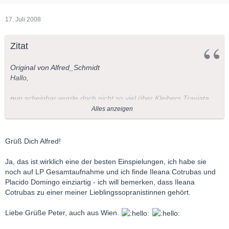
17. Juli 2008
Zitat
Original von Alfred_Schmidt
Hallo,
nun scheinbar wurde doch nicht so viel über Kleibers Traviata
hier geschrieben, wie vermutet, von einer formlosen Nennung
Alles anzeigen
mal abgesehen.
Daher ein paar kurze Zeilen von mir:
Grüß Dich Alfred!
Ja, das ist wirklich eine der besten Einspielungen, ich habe sie
Ich besitze diese Aufnahme als LP seit über 25 Jahren und habe
noch auf LP Gesamtaufnahme und ich finde Ileana Cotrubas und
sie seither kaum gehört, erfolgte doch 1983 meine Umstellung
Placido Domingo einziartig - ich will bemerken, dass Ileana
auf CD.
Cotrubas zu einer meiner Lieblingssopranistinnen gehört.
Ich beschloß, sie mir erneut zu kauifen, entschied mich dann
aber doch für eine "digitale Neuaufnahme"
Liebe Grüße Peter, auch aus Wien.
(Levine/Studer/Pavarotti/Pons)