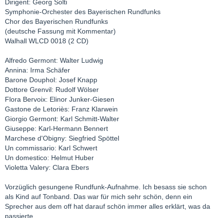
Dirigent: Georg Solti
Symphonie-Orchester des Bayerischen Rundfunks
Chor des Bayerischen Rundfunks
(deutsche Fassung mit Kommentar)
Walhall WLCD 0018 (2 CD)
Alfredo Germont: Walter Ludwig
Annina: Irma Schäfer
Barone Douphol: Josef Knapp
Dottore Grenvil: Rudolf Wölser
Flora Bervoix: Elinor Junker-Giesen
Gastone de Letoriès: Franz Klarwein
Giorgio Germont: Karl Schmitt-Walter
Giuseppe: Karl-Hermann Bennert
Marchese d'Obigny: Siegfried Spöttel
Un commissario: Karl Schwert
Un domestico: Helmut Huber
Violetta Valery: Clara Ebers
Vorzüglich gesungene Rundfunk-Aufnahme. Ich besass sie schon
als Kind auf Tonband. Das war für mich sehr schön, denn ein
Sprecher aus dem off hat darauf schön immer alles erklärt, was da
passierte.