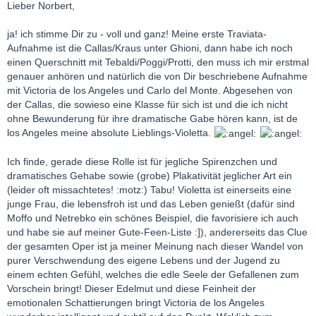
Lieber Norbert,
ja! ich stimme Dir zu - voll und ganz! Meine erste Traviata-
Aufnahme ist die Callas/Kraus unter Ghioni, dann habe ich noch
einen Querschnitt mit Tebaldi/Poggi/Protti, den muss ich mir erstmal
genauer anhören und natürlich die von Dir beschriebene Aufnahme
mit Victoria de los Angeles und Carlo del Monte. Abgesehen von
der Callas, die sowieso eine Klasse für sich ist und die ich nicht
ohne Bewunderung für ihre dramatische Gabe hören kann, ist de
los Angeles meine absolute Lieblings-Violetta.
Ich finde, gerade diese Rolle ist für jegliche Spirenzchen und
dramatisches Gehabe sowie (grobe) Plakativität jeglicher Art ein
(leider oft missachtetes! :motz:) Tabu! Violetta ist einerseits eine
junge Frau, die lebensfroh ist und das Leben genießt (dafür sind
Moffo und Netrebko ein schönes Beispiel, die favorisiere ich auch
und habe sie auf meiner Gute-Feen-Liste :]), andererseits das Clue
der gesamten Oper ist ja meiner Meinung nach dieser Wandel von
purer Verschwendung des eigene Lebens und der Jugend zu
einem echten Gefühl, welches die edle Seele der Gefallenen zum
Vorschein bringt! Dieser Edelmut und diese Feinheit der
emotionalen Schattierungen bringt Victoria de los Angeles