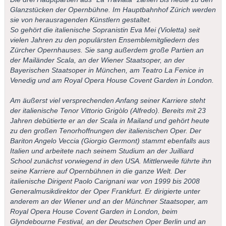
Glanzstücken der Opernbühne. Im Hauptbahnhof Zürich werden
sie von herausragenden Künstlern gestaltet.
So gehört die italienische Sopranistin Eva Mei (Violetta) seit
vielen Jahren zu den populärsten Ensemblemitgliedern des
Zürcher Opernhauses. Sie sang außerdem große Partien an
der Mailänder Scala, an der Wiener Staatsoper, an der
Bayerischen Staatsoper in München, am Teatro La Fenice in
Venedig und am Royal Opera House Covent Garden in London.
Am äußerst viel versprechenden Anfang seiner Karriere steht
der italienische Tenor Vittorio Grigòlo (Alfredo). Bereits mit 23
Jahren debütierte er an der Scala in Mailand und gehört heute
zu den großen Tenorhoffnungen der italienischen Oper. Der
Bariton Angelo Veccia (Giorgio Germont) stammt ebenfalls aus
Italien und arbeitete nach seinem Studium an der Juilliard
School zunächst vorwiegend in den USA. Mittlerweile führte ihn
seine Karriere auf Opernbühnen in die ganze Welt. Der
italienische Dirigent Paolo Carignani war von 1999 bis 2008
Generalmusikdirektor der Oper Frankfurt. Er dirigierte unter
anderem an der Wiener und an der Münchner Staatsoper, am
Royal Opera House Covent Garden in London, beim
Glyndebourne Festival, an der Deutschen Oper Berlin und an