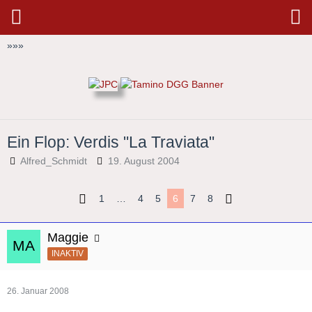
»
»
»
Ein Flop: Verdis "La Traviata"
Alfred_Schmidt
19. August 2004
1
…
4
5
6
7
8
Maggie
INAKTIV
26. Januar 2008