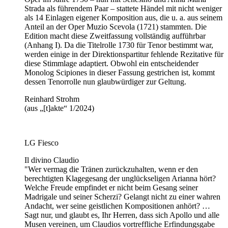
Strada als führendem Paar – stattete Händel mit nicht weniger
als 14 Einlagen eigener Komposition aus, die u. a. aus seinem
Anteil an der Oper Muzio Scevola (1721) stammten. Die
Edition macht diese Zweitfassung vollständig aufführbar
(Anhang I). Da die Titelrolle 1730 für Tenor bestimmt war,
werden einige in der Direktionspartitur fehlende Rezitative für
diese Stimmlage adaptiert. Obwohl ein entscheidender
Monolog Scipiones in dieser Fassung gestrichen ist, kommt
dessen Tenorrolle nun glaubwürdiger zur Geltung.
Reinhard Strohm
(aus „[t]akte“ 1/2024)
LG Fiesco
Il divino Claudio
"Wer vermag die Tränen zurückzuhalten, wenn er den
berechtigten Klagegesang der unglückseligen Arianna hört?
Welche Freude empfindet er nicht beim Gesang seiner
Madrigale und seiner Scherzi? Gelangt nicht zu einer wahren
Andacht, wer seine geistlichen Kompositionen anhört? …
Sagt nur, und glaubt es, Ihr Herren, dass sich Apollo und alle
Musen vereinen, um Claudios vortreffliche Erfindungsgabe