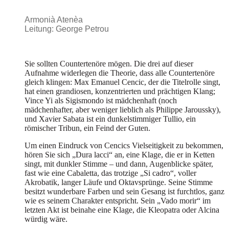
Armonià Atenèa
Leitung: George Petrou
Sie sollten Countertenöre mögen. Die drei auf dieser
Aufnahme widerlegen die Theorie, dass alle Countertenöre
gleich klingen: Max Emanuel Cencic, der die Titelrolle singt,
hat einen grandiosen, konzentrierten und prächtigen Klang;
Vince Yi als Sigismondo ist mädchenhaft (noch
mädchenhafter, aber weniger lieblich als Philippe Jaroussky),
und Xavier Sabata ist ein dunkelstimmiger Tullio, ein
römischer Tribun, ein Feind der Guten.
Um einen Eindruck von Cencics Vielseitigkeit zu bekommen,
hören Sie sich „Dura lacci“ an, eine Klage, die er in Ketten
singt, mit dunkler Stimme – und dann, Augenblicke später,
fast wie eine Cabaletta, das trotzige „Si cadro“, voller
Akrobatik, langer Läufe und Oktavsprünge. Seine Stimme
besitzt wunderbare Farben und sein Gesang ist furchtlos, ganz
wie es seinem Charakter entspricht. Sein „Vado morir“ im
letzten Akt ist beinahe eine Klage, die Kleopatra oder Alcina
würdig wäre.