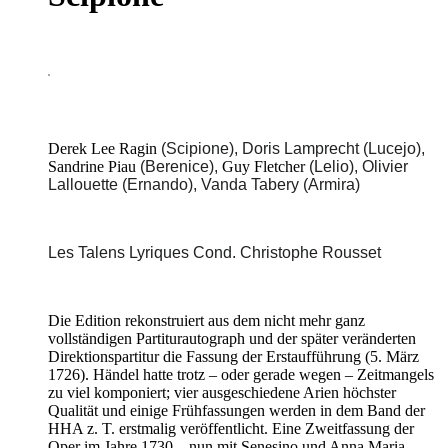
Derek Lee Ragin
(Scipione), Doris Lamprecht (Lucejo),
Sandrine Piau
(Berenice),
Guy Fletcher
(Lelio), Olivier
Lallouette (Ernando), Vanda Tabery (Armira)
Les Talens Lyriques Cond. Christophe Rousset
Die Edition rekonstruiert aus dem nicht mehr ganz
vollständigen Partiturautograph und der später veränderten
Direktionspartitur die Fassung der Erstaufführung (5. März
1726). Händel hatte trotz – oder gerade wegen – Zeitmangels
zu viel komponiert; vier ausgeschiedene Arien höchster
Qualität und einige Frühfassungen werden in dem Band der
HHA z. T. erstmalig veröffentlicht. Eine Zweitfassung der
Oper im Jahre 1730 – nun mit Senesino und Anna Maria