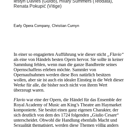
Iestyn Davies (Guido), Hilary Summers (Teodata),
Renata Pokupić (Vitige)
Early Opera Company, Christian Curnyn
In einer so engagierten Aufführung wie dieser sticht
„Flavio“
als eine von Händels besten Opern hervor. Sie sollte in keiner
Sammlung fehlen, wenn man die ganze Bandbreite seines
Opernschaffens erleben möchte. Sammler von
Opernaufnahmen werden diese Box natürlich besitzen
wollen, aber sie ist auch ein idealer Einstieg in die Welt dieser
Werke für alle, die bisher noch nicht von ihrem Wert
überzeugt waren.
Flavio
war eine der Opern, die Händel für das Ensemble der
Royal Academy of Music am King’s Theatre am Haymarket
komponierte. Sie besitzt einen ganz eigenen Charakter, der
sich deutlich von dem des 1724 folgenden „Giulio Cesare“
unterscheidet. Obwohl die Handlung ebenfalls Macht und
Sexualität thematisiert, werden diese Themen völlig anders