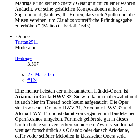
Madrigale und seiner Scherzi? Gelangt nicht zu einer wahren
Andacht, wer seine geistlichen Kompositionen anhört? …
Sagt nur, und glaubt es, Ihr Herren, dass sich Apollo und alle
Musen vereinen, um Claudios vortreffliche Erfindungsgabe
zu erhöhen." (Matteo Caberloti, 1643)
Online
Tristan2511
Moderator
Beiträge
3.307
23. Mai 2026
#124
Eine meiner liebsten der unbekannteren Händel-Opern ist
Arianna in Creta HWV 32
. Sie wird kaum mal erwähnt und
ist auch hier im Thread noch kaum aufgetaucht. Die Oper
steht zwischen Orlando HWV 31, Ariodante HWV 33 und
Alcina HWV 34 und ist damit von Giganten im Händelschen
Opernkosmos umgeben. Für mich gehört sie gut in dieses
Umfeld ohne sich verstecken zu müssen. Zwar ist sie formal
weniger fortschrittlich als Orlando oder danach Ariodante,
dafür voller schöner Melodien in klassischer Opera seria