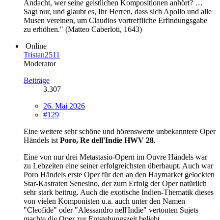
Andacht, wer seine geistlichen Kompositionen anhört? …
Sagt nur, und glaubt es, Ihr Herren, dass sich Apollo und alle
Musen vereinen, um Claudios vortreffliche Erfindungsgabe
zu erhöhen." (Matteo Caberloti, 1643)
Online
Tristan2511
Moderator
Beiträge
3.307
26. Mai 2026
#129
Eine weitere sehr schöne und hörenswerte unbekanntere Oper
Händels ist
Poro, Re dell'Indie
HWV 28
.
Eine von nur drei Metastasio-Opern im Ouvre Händels war
zu Lebzeiten eine seiner erfolgreichsten überhaupt. Auch war
Poro Händels erste Oper für den an den Haymarket gelockten
Star-Kastraten Senesino, der zum Erfolg der Oper natürlich
sehr stark beitrug. Auch die exotische Indien-Thematik dieses
von vielen Komponisten u.a. auch unter den Namen
"Cleofide" oder "Alessandro nell'Indie" vertonten Sujets
machte die Oper zur Entstehungszeit beliebt.