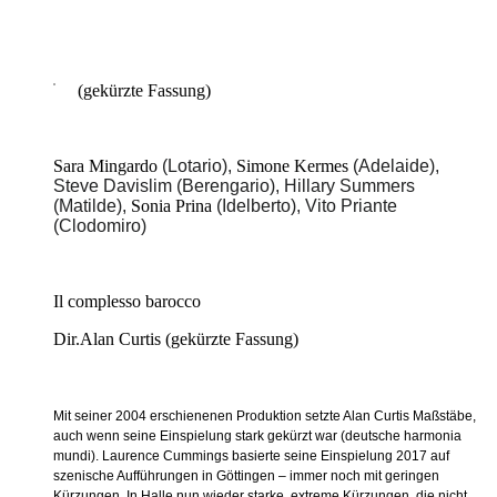
(gekürzte Fassung)
Sara Mingardo
(Lotario),
Simone Kermes
(Adelaide),
Steve Davislim (Berengario), Hillary Summers
(Matilde),
Sonia Prina
(Idelberto), Vito Priante
(Clodomiro)
Il complesso barocco
Dir.Alan Curtis (gekürzte Fassung)
Mit seiner 2004 erschienenen Produktion setzte Alan Curtis Maßstäbe,
auch wenn seine Einspielung stark gekürzt war (deutsche harmonia
mundi). Laurence Cummings basierte seine Einspielung 2017 auf
szenische Aufführungen in Göttingen – immer noch mit geringen
Kürzungen. In Halle nun wieder starke, extreme Kürzungen, die nicht