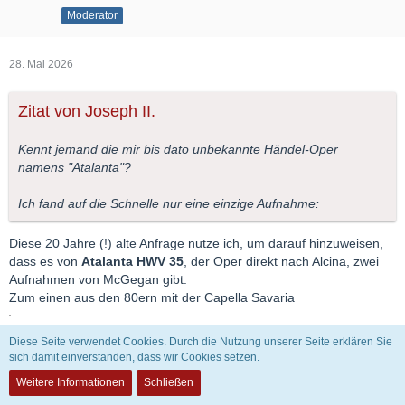
Moderator
28. Mai 2026
Zitat von Joseph II.
Kennt jemand die mir bis dato unbekannte Händel-Oper
namens "Atalanta"?
Ich fand auf die Schnelle nur eine einzige Aufnahme:
Diese 20 Jahre (!) alte Anfrage nutze ich, um darauf hinzuweisen,
dass es von
Atalanta HWV 35
, der Oper direkt nach Alcina, zwei
Aufnahmen von McGegan gibt.
Zum einen aus den 80ern mit der Capella Savaria
Diese Seite verwendet Cookies. Durch die Nutzung unserer Seite erklären Sie
Und zum anderen die damals brandneue, in meinen Augen
sich damit einverstanden, dass wir Cookies setzen.
bessere, Aufnahme mit dem Philharmonia Baroque Orchestra.
Weitere Informationen
Schließen