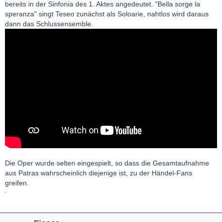
bereits in der Sinfonia des 1. Aktes angedeutet. "Bella sorge la
speranza" singt Teseo zunächst als Soloarie, nahtlos wird daraus
dann das Schlussensemble.
Die Oper wurde selten eingespielt, so dass die Gesamtaufnahme
aus Patras wahrscheinlich diejenige ist, zu der Händel-Fans
greifen.