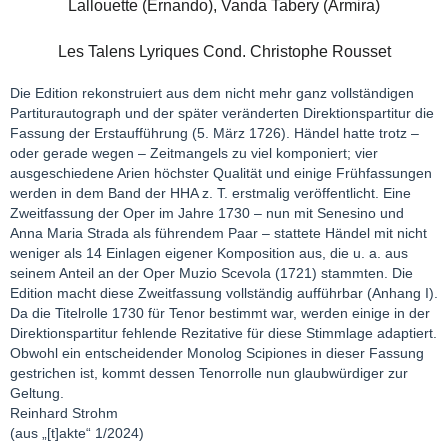
Lallouette (Ernando), Vanda Tabery (Armira)
Les Talens Lyriques Cond. Christophe Rousset
Die Edition rekonstruiert aus dem nicht mehr ganz vollständigen
Partiturautograph und der später veränderten Direktionspartitur die
Fassung der Erstaufführung (5. März 1726). Händel hatte trotz –
oder gerade wegen – Zeitmangels zu viel komponiert; vier
ausgeschiedene Arien höchster Qualität und einige Frühfassungen
werden in dem Band der HHA z. T. erstmalig veröffentlicht. Eine
Zweitfassung der Oper im Jahre 1730 – nun mit Senesino und
Anna Maria Strada als führendem Paar – stattete Händel mit nicht
weniger als 14 Einlagen eigener Komposition aus, die u. a. aus
seinem Anteil an der Oper Muzio Scevola (1721) stammten. Die
Edition macht diese Zweitfassung vollständig aufführbar (Anhang I).
Da die Titelrolle 1730 für Tenor bestimmt war, werden einige in der
Direktionspartitur fehlende Rezitative für diese Stimmlage adaptiert.
Obwohl ein entscheidender Monolog Scipiones in dieser Fassung
gestrichen ist, kommt dessen Tenorrolle nun glaubwürdiger zur
Geltung.
Reinhard Strohm
(aus „[t]akte“ 1/2024)