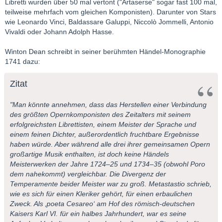
Libretti wurden über 50 mal vertont ("Artaserse" sogar fast 100 mal,
teilweise mehrfach vom gleichen Komponisten). Darunter von Stars
wie Leonardo Vinci, Baldassare Galuppi, Niccolò Jommelli, Antonio
Vivaldi oder Johann Adolph Hasse.
Winton Dean schreibt in seiner berühmten Händel-Monographie
1741 dazu:
Zitat
"Man könnte annehmen, dass das Herstellen einer Verbindung
des größten Opernkomponisten des Zeitalters mit seinem
erfolgreichsten Librettisten, einem Meister der Sprache und
einem feinen Dichter, außerordentlich fruchtbare Ergebnisse
haben würde. Aber während alle drei ihrer gemeinsamen Opern
großartige Musik enthalten, ist doch keine Händels
Meisterwerken der Jahre 1724–25 und 1734–35 (obwohl
Poro
dem nahekommt) vergleichbar. Die Divergenz der
Temperamente beider Meister war zu groß. Metastastio schrieb,
wie es sich für einen Kleriker gehört, für einen erbaulichen
Zweck. Als ‚poeta Cesareo‘ am Hof des römisch-deutschen
Kaisers Karl VI. für ein halbes Jahrhundert, war es seine