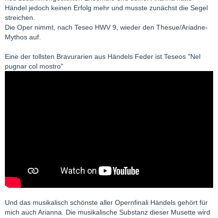
Händel jedoch keinen Erfolg mehr und musste zunächst die Segel
streichen.
Die Oper nimmt, nach Teseo HWV 9, wieder den Thesue/Ariadne-
Mythos auf.
Eine der tollsten Bravurarien aus Händels Feder ist Teseos "Nel
pugnar col mostro"
Und das musikalisch schönste aller Opernfinali Händels gehört für
mich auch Arianna. Die musikalische Substanz dieser Musette wird