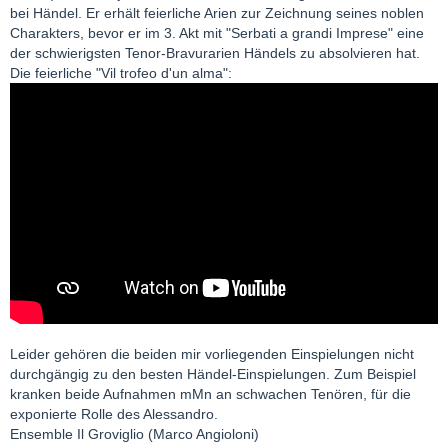
bei Händel. Er erhält feierliche Arien zur Zeichnung seines noblen
Charakters, bevor er im 3. Akt mit "Serbati a grandi Imprese" eine
der schwierigsten Tenor-Bravurarien Händels zu absolvieren hat.
Die feierliche "Vil trofeo d'un alma":
Leider gehören die beiden mir vorliegenden Einspielungen nicht
durchgängig zu den besten Händel-Einspielungen. Zum Beispiel
kranken beide Aufnahmen mMn an schwachen Tenören, für die
exponierte Rolle des Alessandro.
Ensemble Il Groviglio (Marco Angioloni)