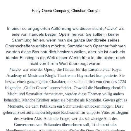
Early Opera Company, Christian Curnyn
In einer so engagierten Aufführung wie dieser sticht
„Flavio“
als
eine von Händels besten Opern hervor. Sie sollte in keiner
Sammlung fehlen, wenn man die ganze Bandbreite seines
Opernschaffens erleben möchte. Sammler von Opernaufnahmen
werden diese Box natürlich besitzen wollen, aber sie ist auch ein
idealer Einstieg in die Welt dieser Werke für alle, die bisher noch
nicht von ihrem Wert überzeugt waren.
Flavio
war eine der Opern, die Händel für das Ensemble der Royal
Academy of Music am King’s Theatre am Haymarket komponierte. Sie
besitzt einen ganz eigenen Charakter, der sich deutlich von dem des 1724
folgenden „Giulio Cesare“ unterscheidet. Obwohl die Handlung ebenfalls
Macht und Sexualität thematisiert, werden diese Themen völlig anders
behandelt. Manche Kritiker sehen sie beinahe als Komödie. Gewiss gibt es
Momente, die dem Publikum ein Schmunzeln entlocken mögen. Dazu
gehören zwei aufeinanderfolgende Rachearien für empörte Väter zu Beginn
des zweiten Akts. Auch die Frage, wer das schwierige Amt des
Gouverneurs von Britannien übernehmen soll, ist ein zentrales
Handlungselement. Abgesehen davon dürfte die Oper für viele moderne