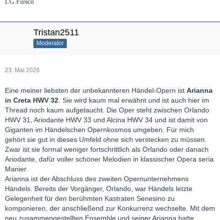
LG Fiesco
Tristan2511
Moderator
23. Mai 2026
Eine meiner liebsten der unbekannteren Händel-Opern ist
Arianna
in Creta HWV 32
. Sie wird kaum mal erwähnt und ist auch hier im
Thread noch kaum aufgetaucht. Die Oper steht zwischen Orlando
HWV 31, Ariodante HWV 33 und Alcina HWV 34 und ist damit von
Giganten im Händelschen Opernkosmos umgeben. Für mich
gehört sie gut in dieses Umfeld ohne sich verstecken zu müssen.
Zwar ist sie formal weniger fortschrittlich als Orlando oder danach
Ariodante, dafür voller schöner Melodien in klassischer Opera seria
Manier.
Arianna ist der Abschluss des zweiten Opernunternehmens
Händels. Bereits der Vorgänger, Orlando, war Händels letzte
Gelegenheit für den berühmten Kastraten Senesino zu
komponieren, der anschließend zur Konkurrenz wechselte. Mit dem
neu zusammengestellten Ensemble und seiner Arianna hatte