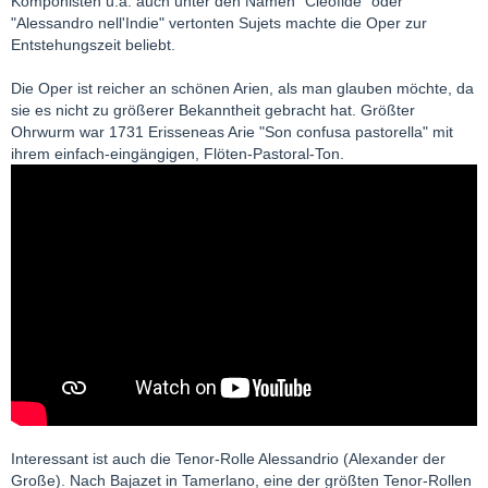
Komponisten u.a. auch unter den Namen "Cleofide" oder
"Alessandro nell'Indie" vertonten Sujets machte die Oper zur
Entstehungszeit beliebt.
Die Oper ist reicher an schönen Arien, als man glauben möchte, da
sie es nicht zu größerer Bekanntheit gebracht hat. Größter
Ohrwurm war 1731 Erisseneas Arie "Son confusa pastorella" mit
ihrem einfach-eingängigen, Flöten-Pastoral-Ton.
Interessant ist auch die Tenor-Rolle Alessandrio (Alexander der
Große). Nach Bajazet in Tamerlano, eine der größten Tenor-Rollen