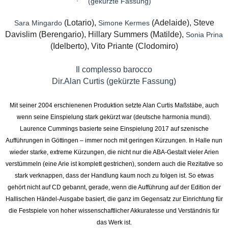
(gekürzte Fassung)
(Lotario),
(Adelaide), Steve
Sara Mingardo
Simone Kermes
Davislim (Berengario), Hillary Summers (Matilde),
Sonia Prina
(Idelberto), Vito Priante (Clodomiro)
Il complesso barocco
Dir.Alan Curtis (gekürzte Fassung)
Mit seiner 2004 erschienenen Produktion setzte Alan Curtis Maßstäbe, auch
wenn seine Einspielung stark gekürzt war (deutsche harmonia mundi).
Laurence Cummings basierte seine Einspielung 2017 auf szenische
Aufführungen in Göttingen – immer noch mit geringen Kürzungen. In Halle nun
wieder starke, extreme Kürzungen, die nicht nur die ABA-Gestalt vieler Arien
verstümmeln (eine Arie ist komplett gestrichen), sondern auch die Rezitative so
stark verknappen, dass der Handlung kaum noch zu folgen ist. So etwas
gehört nicht auf CD gebannt, gerade, wenn die Aufführung auf der Edition der
Hallischen Händel-Ausgabe basiert, die ganz im Gegensatz zur Einrichtung für
die Festspiele von hoher wissenschaftlicher Akkuratesse und Verständnis für
das Werk ist.