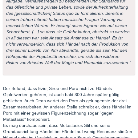
Aufgabe, Verhaltensregeln zu beschreiben und Standards für
das öffentliche und private Leben, sowie der Aufrechterhaltung
des [gesellschaftlichen] Status quo zu formulieren. Bereits in
seinen frühen Libretti haben moralische Fragen Vorrang vor
menschlichen Werten. Er bewegt seine Figuren wie auf einem
Schachbrett, […] so dass sie Gefahr laufen, abstrakt zu werden.
In all diesem war sein Ansatz die Antithese zu Händel. Es ist
nicht verwunderlich, dass sich Händel nach der Produktion von
drei seiner Libretti von ihm abwandte, gerade als sein Ruf den
Höhepunkt der Popularität erreichte, um sich den wilderen
Pisten von Ariostos Welt der Magie und Romantik zuzuwenden.“
Der Befund, dass Ezio, Siroe und Poro nicht zu Händels
Gipfelwerken gehören, ist auch bald 300 Jahre später gültig
geblieben. Auch Dean wertet den Poro als gelungenste der drei
Zusammenarbeiten. An anderer Stelle schreibt er, dass Händel im
Poro mit einer gewissen Figurenzeichnung sogar "gegen
Metastasio" komponiert.
Es mag durchaus sein, dass Metastasios Stil und seine
Grundausrichtung Händel bei Händel auf wenig Resonanz stießen.
Händel neigt im Vergleich zu anderen Barock-Opernkomponisten