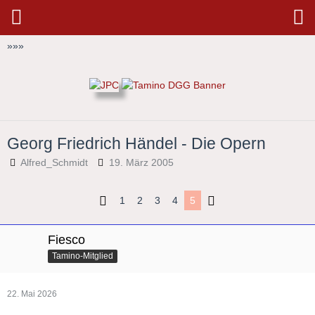
»
»
»
Georg Friedrich Händel - Die Opern
Alfred_Schmidt
19. März 2005
1
2
3
4
5
Fiesco
Tamino-Mitglied
22. Mai 2026