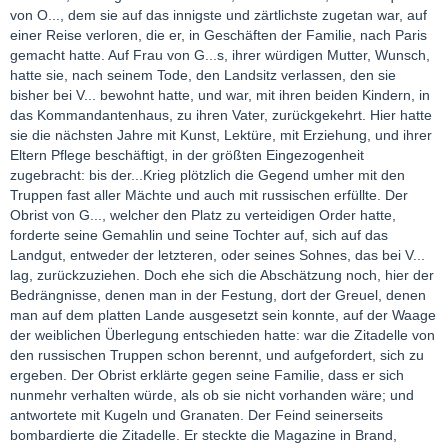
von O..., dem sie auf das innigste und zärtlichste zugetan war, auf
einer Reise verloren, die er, in Geschäften der Familie, nach Paris
gemacht hatte. Auf Frau von G...s, ihrer würdigen Mutter, Wunsch,
hatte sie, nach seinem Tode, den Landsitz verlassen, den sie
bisher bei V... bewohnt hatte, und war, mit ihren beiden Kindern, in
das Kommandantenhaus, zu ihren Vater, zurückgekehrt. Hier hatte
sie die nächsten Jahre mit Kunst, Lektüre, mit Erziehung, und ihrer
Eltern Pflege beschäftigt, in der größten Eingezogenheit
zugebracht: bis der...Krieg plötzlich die Gegend umher mit den
Truppen fast aller Mächte und auch mit russischen erfüllte. Der
Obrist von G..., welcher den Platz zu verteidigen Order hatte,
forderte seine Gemahlin und seine Tochter auf, sich auf das
Landgut, entweder der letzteren, oder seines Sohnes, das bei V...
lag, zurückzuziehen. Doch ehe sich die Abschätzung noch, hier der
Bedrängnisse, denen man in der Festung, dort der Greuel, denen
man auf dem platten Lande ausgesetzt sein konnte, auf der Waage
der weiblichen Überlegung entschieden hatte: war die Zitadelle von
den russischen Truppen schon berennt, und aufgefordert, sich zu
ergeben. Der Obrist erklärte gegen seine Familie, dass er sich
nunmehr verhalten würde, als ob sie nicht vorhanden wäre; und
antwortete mit Kugeln und Granaten. Der Feind seinerseits
bombardierte die Zitadelle. Er steckte die Magazine in Brand,