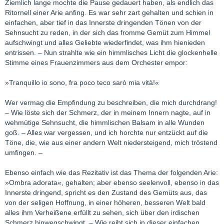
Ziemlich lange mochte die Pause gedauert haben, als endlich das
Ritornell einer Arie anfing. Es war sehr zart gehalten und schien in
einfachen, aber tief in das Innerste dringenden Tönen von der
Sehnsucht zu reden, in der sich das fromme Gemüt zum Himmel
aufschwingt und alles Geliebte wiederfindet, was ihm hienieden
entrissen. – Nun strahlte wie ein himmlisches Licht die glockenhelle
Stimme eines Frauenzimmers aus dem Orchester empor:
»Tranquillo io sono, fra poco teco sarò mia vità!«
Wer vermag die Empfindung zu beschreiben, die mich durchdrang!
– Wie löste sich der Schmerz, der in meinem Innern nagte, auf in
wehmütige Sehnsucht, die himmlischen Balsam in alle Wunden
goß. – Alles war vergessen, und ich horchte nur entzückt auf die
Töne, die, wie aus einer andern Welt niedersteigend, mich tröstend
umfingen. –
Ebenso einfach wie das Rezitativ ist das Thema der folgenden Arie:
»Ombra adorata«, gehalten; aber ebenso seelenvoll, ebenso in das
Innerste dringend, spricht es den Zustand des Gemüts aus, das
von der seligen Hoffnung, in einer höheren, besseren Welt bald
alles ihm Verheißene erfüllt zu sehen, sich über den irdischen
Schmerz hinwegschwingt. – Wie reiht sich in dieser einfachen