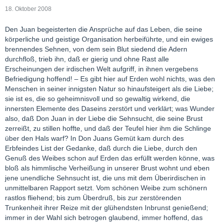
18. Oktober 2008
Den Juan begeisterten die Ansprüche auf das Leben, die seine
körperliche und geistige Organisation herbeiführte, und ein ewiges
brennendes Sehnen, von dem sein Blut siedend die Adern
durchfloß, trieb ihn, daß er gierig und ohne Rast alle
Erscheinungen der irdischen Welt aufgriff, in ihnen vergebens
Befriedigung hoffend! – Es gibt hier auf Erden wohl nichts, was den
Menschen in seiner innigsten Natur so hinaufsteigert als die Liebe;
sie ist es, die so geheimnisvoll und so gewaltig wirkend, die
innersten Elemente des Daseins zerstört und verklärt; was Wunder
also, daß Don Juan in der Liebe die Sehnsucht, die seine Brust
zerreißt, zu stillen hoffte, und daß der Teufel hier ihm die Schlinge
über den Hals warf? In Don Juans Gemüt kam durch des
Erbfeindes List der Gedanke, daß durch die Liebe, durch den
Genuß des Weibes schon auf Erden das erfüllt werden könne, was
bloß als himmlische Verheißung in unserer Brust wohnt und eben
jene unendliche Sehnsucht ist, die uns mit dem Überirdischen in
unmittelbaren Rapport setzt. Vom schönen Weibe zum schönern
rastlos fliehend; bis zum Überdruß, bis zur zerstörenden
Trunkenheit ihrer Reize mit der glühendsten Inbrunst genießend;
immer in der Wahl sich betrogen glaubend, immer hoffend, das