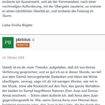
eroberte ein Aussenwerk, und als der Kommandant, nach einer
nochmaligen Aufforderung, mit der Übergabe zauderte, so ordnete
er einen nächtlichen Überfall an, und eroberte die Festung im
Sturm.
Liebe Grüße Brigitte.
pbrixius
INAKTIV
19. Oktober 2008
Gewiß ist es dir, mein Theodor, aufgefallen, daß ich von Annas
Verführung gesprochen; und so gut ich es in dieser Stunde, wo tief
aus dem Gemüt hervorgehende Gedanken und Ideen die Worte
überflügeln, vermag, sage ich dir mit wenigen Worten, wie mir in
der Musik, ohne alle Rücksicht auf den Text, das ganze Verhältnis
der beiden im Kampf begriffenen Naturen (Don Juan und Donna
Anna) erscheint. – Schon oben äußerte ich, daß Anna dem Juan
gegenübergestellt ist. Wie, wenn Donna Anna vom Himmel dazu
bestimmt gewesen wäre, den Juan in der Liebe, die ihn durch des