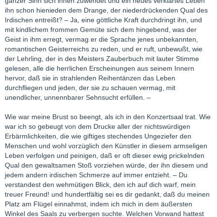
ganzer Sinn sich ihnen zuwendet und ein neues verklärtes Leben
ihn schon hienieden dem Drange, der niederdrückenden Qual des
Irdischen entreißt? – Ja, eine göttliche Kraft durchdringt ihn, und
mit kindlichem frommen Gemüte sich dem hingebend, was der
Geist in ihm erregt, vermag er die Sprache jenes unbekannten,
romantischen Geisterreichs zu reden, und er ruft, unbewußt, wie
der Lehrling, der in des Meisters Zauberbuch mit lauter Stimme
gelesen, alle die herrlichen Erscheinungen aus seinem Innern
hervor, daß sie in strahlenden Reihentänzen das Leben
durchfliegen und jeden, der sie zu schauen vermag, mit
unendlicher, unnennbarer Sehnsucht erfüllen. –
Wie war meine Brust so beengt, als ich in den Konzertsaal trat. Wie
war ich so gebeugt von dem Drucke aller der nichtswürdigen
Erbärmlichkeiten, die wie giftiges stechendes Ungeziefer den
Menschen und wohl vorzüglich den Künstler in diesem armseligen
Leben verfolgen und peinigen, daß er oft dieser ewig prickelnden
Qual den gewaltsamen Stoß vorziehen würde, der ihn diesem und
jedem andern irdischen Schmerze auf immer entzieht. – Du
verstandest den wehmütigen Blick, den ich auf dich warf, mein
treuer Freund! und hundertfältig sei es dir gedankt, daß du meinen
Platz am Flügel einnahmst, indem ich mich in dem äußersten
Winkel des Saals zu verbergen suchte. Welchen Vorwand hattest