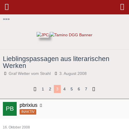
»
»
»
Lieblingspassagen aus literarischen
Werken
Graf Wetter vom Strahl
3. August 2008
1
2
3
4
5
6
7
pbrixius
INAKTIV
16. Oktober 2008