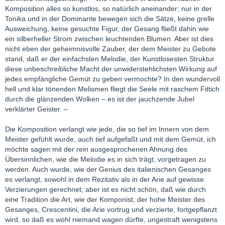
Komposition alles so kunstlos, so natürlich aneinander; nur in der
Tonika und in der Dominante bewegen sich die Sätze, keine grelle
Ausweichung, keine gesuchte Figur, der Gesang fließt dahin wie
ein silberheller Strom zwischen leuchtenden Blumen. Aber ist dies
nicht eben der geheimnisvolle Zauber, der dem Meister zu Gebote
stand, daß er der einfachsten Melodie, der Kunstlosesten Struktur
diese unbeschreibliche Macht der unwiderstehlichsten Wirkung auf
jedes empfängliche Gemüt zu geben vermochte? In den wundervoll
hell und klar tönenden Melismen fliegt die Seele mit raschem Fittich
durch die glänzenden Wolken – es ist der jauchzende Jubel
verklärter Geister. –
Die Komposition verlangt wie jede, die so tief im Innern von dem
Meister gefühlt wurde, auch tief aufgefaßt und mit dem Gemüt, ich
möchte sagen mit der rein ausgesprochenen Ahnung des
Übersinnlichen, wie die Melodie es in sich trägt, vorgetragen zu
werden. Auch wurde, wie der Genius des italienischen Gesanges
es verlangt, sowohl in dem Rezitativ als in der Arie auf gewisse
Verzierungen gerechnet; aber ist es nicht schön, daß wie durch
eine Tradition die Art, wie der Komponist, der hohe Meister des
Gesanges, Crescentini, die Arie vortrug und verzierte, fortgepflanzt
wird, so daß es wohl niemand wagen dürfte, ungestraft wenigstens