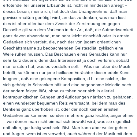
ertötende Teil unserer Erbsünde ist, nicht im mindesten anregt –
dieses Lesen, meine ich, hat doch das Unangenehme, daß man
gewissermaßen genötigt wird, an das zu denken, was man liest:
dies ist aber offenbar dem Zweck der Zerstreuung entgegen.
Dasselbe gilt von dem Vorlesen in der Art, daß, die Aufmerksamkeit
ganz davon abwendend, man sehr leicht einschläft oder in ernste
Gedanken sich vertieft, die, nach der von jedem ordentlichen
Geschäftsmanne zu beobachtenden Geistesdiät, zyklisch eine
Weile ruhen müssen. Das Beschauen eines Gemäldes kann nur
sehr kurz dauern; denn das Interesse ist ja doch verloren, sobald
man erraten hat, was es vorstellen soll. – Was nun aber die Musik
betrifft, so können nur jene heillosen Verächter dieser edeln Kunst
leugnen, daß eine gelungene Komposition, d.h. eine solche, die
sich gehörig in Schranken hält und eine angenehme Melodie nach
der andern folgen läßt, ohne zu toben oder sich in allerlei
kontrapunktischen Gängen und Auflösungen närrisch zu gebärden,
einen wunderbar bequemen Reiz verursacht, bei dem man des
Denkens ganz überhoben ist, oder der doch keinen ernsten
Gedanken aufkommen, sondern mehrere ganz leichte, angenehme
– von denen man nicht einmal sich bewußt wird, was sie eigentlich
enthalten, gar lustig wechseln läßt. Man kann aber weiter gehen
und fragen: wem ist es verwehrt, auch während der Musik mit dem