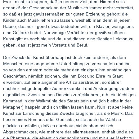
Es ist nicht zu leugnen, daß in neuerer Zeit, dem Himmel sei's
gedankt! der Geschmack an der Musik sich immer mehr verbreitet,
so daß es jetzt gewissermaßen zur guten Erziehung gehört, die
Kinder auch Musik lehren zu lassen, weshalb man denn in jedem
Hause, das nur irgend etwas bedeuten will, ein Klavier, wenigstens
eine Guitarre findet. Nur wenige Verächter der gewiß schönen
Kunst gibt es noch hie und da, und diesen eine tüchtige Lektion zu
geben, das ist jetzt mein Vorsatz und Beruf.
Der Zweck der Kunst überhaupt ist doch kein anderer, als dem
Menschen eine angenehme Unterhaltung zu verschaffen und ihn
so von den ernstern oder vielmehr den einzigen ihm anständigen
Geschäften, nämlich solchen, die ihm Brot und Ehre im Staat
erwerben, auf eine angenehme Art zu zerstreuen, so daß er
nachher mit gedoppelter Aufmerksamkeit und Anstrengung zu dem
eigentlichen Zweck seines Daseins zurückkehren, d.h. ein tüchtiges
Kammrad in der Walkmühle des Staats sein und (ich bleibe in der
Metapher) haspeln und sich trillen lassen kann. Nun ist aber keine
Kunst zur Erreichung dieses Zwecks tauglicher, als die Musik. Das
Lesen eines Romans oder Gedichts, sollte auch die Wahl so
glücklich ausfallen, daß es durchaus nichts phantastisch
Abgeschmacktes, wie mehrere der allerneuesten, enthält und also
die Phantasie, die eigentlich der schlimmste und mit aller Macht zu