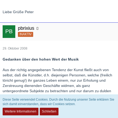
Liebe Grüße Peter
pbrixius
INAKTIV
29. Oktober 2008
Gedanken über den hohen Wert der Musik
Aus der richtig angegebenen Tendenz der Kunst fließt auch von
selbst, daß die Künstler, d.h. diejenigen Personen, welche (freilich
töricht genug!) ihr ganzes Leben einem, nur zur Erholung und
Zerstreuung dienenden Geschäfte widmen, als ganz
untergeordnete Subjekte zu betrachten und nur darum zu dulden
sind, weil sie das miscere utili dulce in Ausübung bringen. Kein
Diese Seite verwendet Cookies. Durch die Nutzung unserer Seite erklären Sie
Mensch von gesundem Verstande und gereiften Einsichten wird
sich damit einverstanden, dass wir Cookies setzen.
den besten Künstler so hoch schätzen, als den wackern
Weitere Informationen
Schließen
Kanzelisten, ja den Handwerksmann, der das Polster stopfte,
worauf der Rat in der Schoßstube oder der Kaufmann im Comptoir