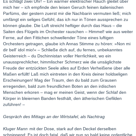
Es schlägt zwei Uhr! – Ein warmer elektrischer Hauch gleitet über
mich her – ich empfinde den leisen Geruch feinen italienischen
Parfüms, der gestern zuerst mir die Nachbarin vermuten ließ; mich
umfängt ein seliges Gefühl, das ich nur in Tönen aussprechen zu
können glaube. Die Luft streicht heftiger durch das Haus – die
Saiten des Flügels im Orchester rauschen – Himmel! wie aus weiter
Ferne, auf den Fittichen schwellender Töne eines luftigen
Orchesters getragen, glaube ich Annas Stimme zu hören: »Non mi
dir bell' idol mio!« – Schließe dich auf, du fernes, unbekanntes
Geisterreich – du Dschinnistan voller Herrlichkeit, wo ein
unaussprechlicher, himmlischer Schmerz wie die unsäglichste
Freude der entzückten Seele alles auf Erden Verheißene über alle
Maßen erfüllt! Laß mich eintreten in den Kreis deiner holdseligen
Erscheinungen! Mag der Traum, den du bald zum Grausen
erregenden, bald zum freundlichen Boten an den irdischen
Menschen erkoren – mag er meinen Geist, wenn der Schlaf den
Körper in bleiernen Banden festhält, den ätherischen Gefilden
zuführen! –
Gespräch des Mittags an der Wirtstafel, als Nachtrag
Kluger Mann
mit der Dose, stark auf den Deckel derselben
schnippend: Es ist doch fatal, daß wir nun so bald keine ordentliche