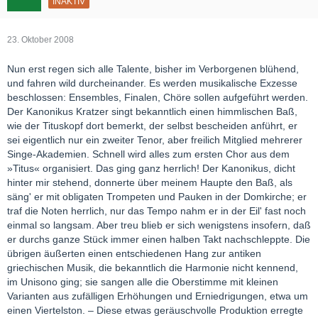
INAKTIV
23. Oktober 2008
Nun erst regen sich alle Talente, bisher im Verborgenen blühend,
und fahren wild durcheinander. Es werden musikalische Exzesse
beschlossen: Ensembles, Finalen, Chöre sollen aufgeführt werden.
Der Kanonikus Kratzer singt bekanntlich einen himmlischen Baß,
wie der Tituskopf dort bemerkt, der selbst bescheiden anführt, er
sei eigentlich nur ein zweiter Tenor, aber freilich Mitglied mehrerer
Singe-Akademien. Schnell wird alles zum ersten Chor aus dem
»Titus« organisiert. Das ging ganz herrlich! Der Kanonikus, dicht
hinter mir stehend, donnerte über meinem Haupte den Baß, als
säng' er mit obligaten Trompeten und Pauken in der Domkirche; er
traf die Noten herrlich, nur das Tempo nahm er in der Eil' fast noch
einmal so langsam. Aber treu blieb er sich wenigstens insofern, daß
er durchs ganze Stück immer einen halben Takt nachschleppte. Die
übrigen äußerten einen entschiedenen Hang zur antiken
griechischen Musik, die bekanntlich die Harmonie nicht kennend,
im Unisono ging; sie sangen alle die Oberstimme mit kleinen
Varianten aus zufälligen Erhöhungen und Erniedrigungen, etwa um
einen Viertelston. – Diese etwas geräuschvolle Produktion erregte