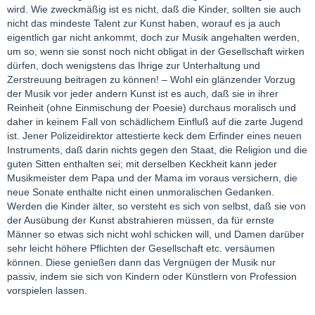
wird. Wie zweckmäßig ist es nicht, daß die Kinder, sollten sie auch
nicht das mindeste Talent zur Kunst haben, worauf es ja auch
eigentlich gar nicht ankommt, doch zur Musik angehalten werden,
um so, wenn sie sonst noch nicht obligat in der Gesellschaft wirken
dürfen, doch wenigstens das Ihrige zur Unterhaltung und
Zerstreuung beitragen zu können! – Wohl ein glänzender Vorzug
der Musik vor jeder andern Kunst ist es auch, daß sie in ihrer
Reinheit (ohne Einmischung der Poesie) durchaus moralisch und
daher in keinem Fall von schädlichem Einfluß auf die zarte Jugend
ist. Jener Polizeidirektor attestierte keck dem Erfinder eines neuen
Instruments, daß darin nichts gegen den Staat, die Religion und die
guten Sitten enthalten sei; mit derselben Keckheit kann jeder
Musikmeister dem Papa und der Mama im voraus versichern, die
neue Sonate enthalte nicht einen unmoralischen Gedanken.
Werden die Kinder älter, so versteht es sich von selbst, daß sie von
der Ausübung der Kunst abstrahieren müssen, da für ernste
Männer so etwas sich nicht wohl schicken will, und Damen darüber
sehr leicht höhere Pflichten der Gesellschaft etc. versäumen
können. Diese genießen dann das Vergnügen der Musik nur
passiv, indem sie sich von Kindern oder Künstlern von Profession
vorspielen lassen.