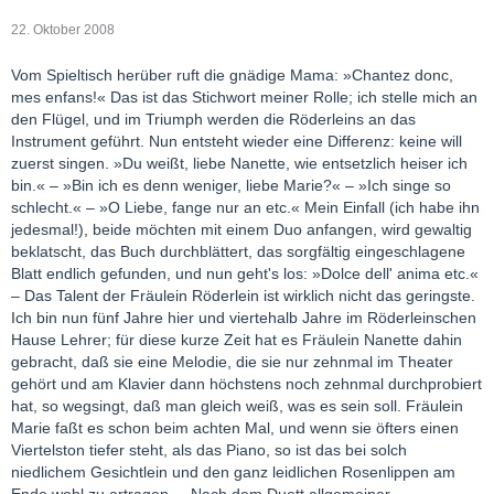
22. Oktober 2008
Vom Spieltisch herüber ruft die gnädige Mama: »Chantez donc,
mes enfans!« Das ist das Stichwort meiner Rolle; ich stelle mich an
den Flügel, und im Triumph werden die Röderleins an das
Instrument geführt. Nun entsteht wieder eine Differenz: keine will
zuerst singen. »Du weißt, liebe Nanette, wie entsetzlich heiser ich
bin.« – »Bin ich es denn weniger, liebe Marie?« – »Ich singe so
schlecht.« – »O Liebe, fange nur an etc.« Mein Einfall (ich habe ihn
jedesmal!), beide möchten mit einem Duo anfangen, wird gewaltig
beklatscht, das Buch durchblättert, das sorgfältig eingeschlagene
Blatt endlich gefunden, und nun geht's los: »Dolce dell' anima etc.«
– Das Talent der Fräulein Röderlein ist wirklich nicht das geringste.
Ich bin nun fünf Jahre hier und viertehalb Jahre im Röderleinschen
Hause Lehrer; für diese kurze Zeit hat es Fräulein Nanette dahin
gebracht, daß sie eine Melodie, die sie nur zehnmal im Theater
gehört und am Klavier dann höchstens noch zehnmal durchprobiert
hat, so wegsingt, daß man gleich weiß, was es sein soll. Fräulein
Marie faßt es schon beim achten Mal, und wenn sie öfters einen
Viertelston tiefer steht, als das Piano, so ist das bei solch
niedlichem Gesichtlein und den ganz leidlichen Rosenlippen am