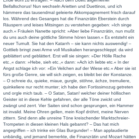
Ende wohl zu ertragen. – Nach dem Duett allgemeiner
Beifallschorus! Nun wechseln Arietten und Duettinos, und ich
hämmere das tausendmal geleierte Akkompagnement frisch darauf
los. Während des Gesanges hat die Finanzrätin Eberstein durch
Räuspern und leises Mitsingen zu verstehen gegeben: »Ich singe
auch.« Fräulein Nanette spricht: »Aber liebe Finanzrätin, nun mußt
du uns auch deine göttliche Stimme hören lassen.« Es entsteht ein
neuer Tumult. Sie hat den Katarrh – sie kann nichts auswendig! –
Gottlieb bringt zwei Arme voll Musikalien herangeschleppt: da wird
geblättert und geblättert. Erst will sie singen: »Der Hölle Rache
etc.,« dann: »Hebe, sieh etc.,« dann: »Ach ich liebte etc.« In der
Angst schlage ich vor: »Ein Veilchen auf der Wiese etc.« Aber sie ist
fürs große Genre, sie will sich zeigen, es bleibt bei der Konstanze.
– O schreie du, quieke, miaue, gurgle, stöhne, ächze, tremuliere,
quinkeliere nur recht munter; ich habe den Fortissimozug getreten
und orgle mich taub. – O Satan, Satan! welcher deiner höllischen
Geister ist in diese Kehle gefahren, der alle Töne zwickt und
zwängt und zerrt. Vier Saiten sind schon gesprungen, ein Hammer
ist invalid. Meine Ohren gellen, mein Kopf dröhnt, meine Nerven
zittern. Sind denn alle unreine Töne kreischender Marktschreier-
Trompeten in diesen kleinen Hals gebannt? – Das hat mich
angegriffen – ich trinke ein Glas Burgunder! – Man applaudierte
unbändig, und jemand bemerkte, die Finanzrätin und Mozart hätten