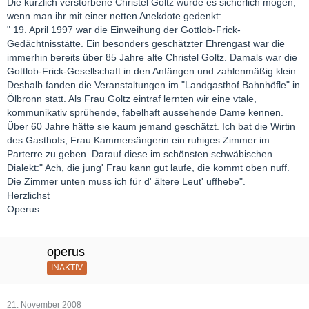
Die kürzlich verstorbene Christel Goltz würde es sicherlich mögen,
wenn man ihr mit einer netten Anekdote gedenkt:
" 19. April 1997 war die Einweihung der Gottlob-Frick-
Gedächtnisstätte. Ein besonders geschätzter Ehrengast war die
immerhin bereits über 85 Jahre alte Christel Goltz. Damals war die
Gottlob-Frick-Gesellschaft in den Anfängen und zahlenmäßig klein.
Deshalb fanden die Veranstaltungen im "Landgasthof Bahnhöfle" in
Ölbronn statt. Als Frau Goltz eintraf lernten wir eine vtale,
kommunikativ sprühende, fabelhaft aussehende Dame kennen.
Über 60 Jahre hätte sie kaum jemand geschätzt. Ich bat die Wirtin
des Gasthofs, Frau Kammersängerin ein ruhiges Zimmer im
Parterre zu geben. Darauf diese im schönsten schwäbischen
Dialekt:" Ach, die jung' Frau kann gut laufe, die kommt oben nuff.
Die Zimmer unten muss ich für d' ältere Leut' uffhebe".
Herzlichst
Operus
operus
INAKTIV
21. November 2008