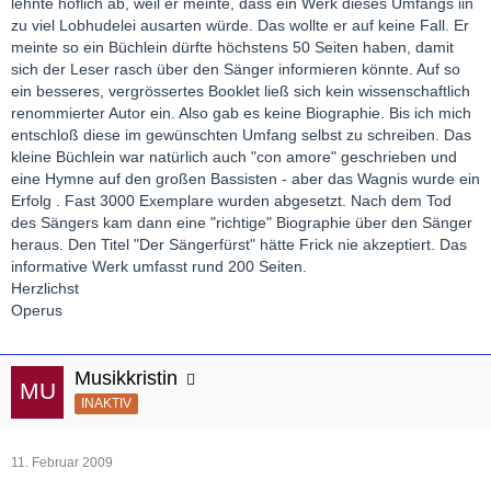
lehnte höflich ab, weil er meinte, dass ein Werk dieses Umfangs iin
zu viel Lobhudelei ausarten würde. Das wollte er auf keine Fall. Er
meinte so ein Büchlein dürfte höchstens 50 Seiten haben, damit
sich der Leser rasch über den Sänger informieren könnte. Auf so
ein besseres, vergrössertes Booklet ließ sich kein wissenschaftlich
renommierter Autor ein. Also gab es keine Biographie. Bis ich mich
entschloß diese im gewünschten Umfang selbst zu schreiben. Das
kleine Büchlein war natürlich auch "con amore" geschrieben und
eine Hymne auf den großen Bassisten - aber das Wagnis wurde ein
Erfolg . Fast 3000 Exemplare wurden abgesetzt. Nach dem Tod
des Sängers kam dann eine "richtige" Biographie über den Sänger
heraus. Den Titel "Der Sängerfürst" hätte Frick nie akzeptiert. Das
informative Werk umfasst rund 200 Seiten.
Herzlichst
Operus
Musikkristin
INAKTIV
11. Februar 2009