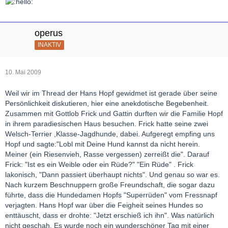
operus
INAKTIV
10. Mai 2009
Weil wir im Thread der Hans Hopf gewidmet ist gerade über seine
Persönlichkeit diskutieren, hier eine anekdotische Begebenheit.
Zusammen mit Gottlob Frick und Gattin durften wir die Familie Hopf
in ihrem paradiesischen Haus besuchen. Frick hatte seine zwei
Welsch-Terrier ,Klasse-Jagdhunde, dabei. Aufgeregt empfing uns
Hopf und sagte:"Lobl mit Deine Hund kannst da nicht herein.
Meiner (ein Riesenvieh, Rasse vergessen) zerreißt die". Darauf
Frick: "Ist es ein Weible oder ein Rüde?" "Ein Rüde" . Frick
lakonisch, "Dann passiert überhaupt nichts". Und genau so war es.
Nach kurzem Beschnuppern große Freundschaft, die sogar dazu
führte, dass die Hundedamen Hopfs "Superrüden" vom Fressnapf
verjagten. Hans Hopf war über die Feigheit seines Hundes so
enttäuscht, dass er drohte: "Jetzt erschieß ich ihn". Was natürlich
nicht geschah. Es wurde noch ein wunderschöner Tag mit einer