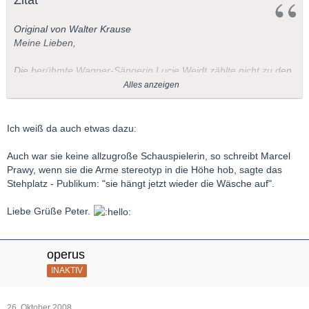
Original von Walter Krause
Meine Lieben,
Die berühmte Wagner-Sängerin Lucie Weidt zählte nicht zu den
Bühnenkünstlern von ätherischer Schlankheit. Eine böse Zunge
Alles anzeigen
dichtete einstmals:
"Winde Dich, Wuzelwurm, wonnige Weidt, in Wagners
Ich weiß da auch etwas dazu:
"'Walküre'!"
Auch war sie keine allzugroße Schauspielerin, so schreibt Marcel
LG
Prawy, wenn sie die Arme stereotyp in die Höhe hob, sagte das
Stehplatz - Publikum: "sie hängt jetzt wieder die Wäsche auf".
Waldi
Liebe Grüße Peter.
operus
INAKTIV
26. Oktober 2008