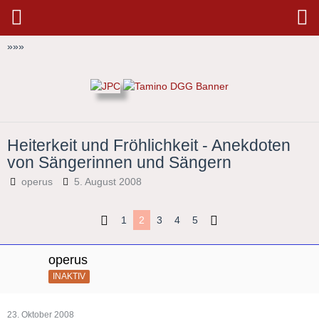
»
»
»
Heiterkeit und Fröhlichkeit - Anekdoten
von Sängerinnen und Sängern
operus
5. August 2008
1
2
3
4
5
operus
INAKTIV
23. Oktober 2008