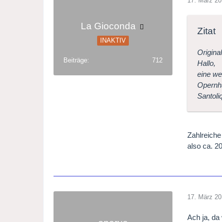
17. März 2
La Gioconda
Zitat
INAKTIV
Origina
Beiträge
712
Hallo,
eine we
Opernha
Santoli
Zahlreiche
also ca. 2
17. März 2
Ach ja, da