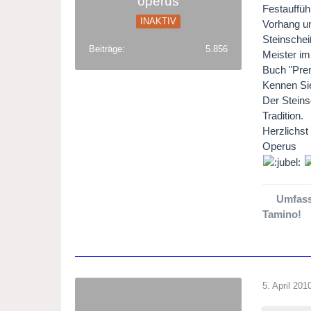
operus
Festauffüh
INAKTIV
Vorhang un
Steinschei
Beiträge
5.856
Meister im
Buch "Prem
Kennen Sie
Der Steins
Tradition.
Herzlichst
Operus
Umfass
Tamino!
5. April 201