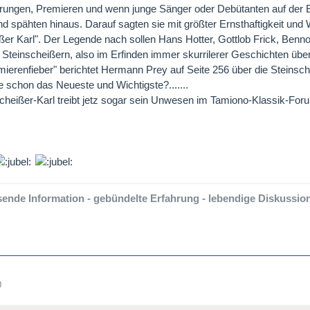
rungen, Premieren und wenn junge Sänger oder Debütanten auf der 
d spähten hinaus. Darauf sagten sie mit größter Ernsthaftigkeit und Wi
ßer Karl". Der Legende nach sollen Hans Hotter, Gottlob Frick, Ben
 Steinscheißern, also im Erfinden immer skurrilerer Geschichten übe
ierenfieber" berichtet Hermann Prey auf Seite 256 über die Steinsc
 schon das Neueste und Wichtigste?.......
cheißer-Karl treibt jetz sogar sein Unwesen im Tamiono-Klassik-For
ende Information - gebündelte Erfahrung - lebendige Diskussion-
0