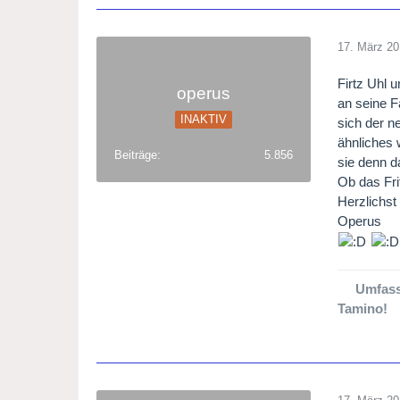
17. März 2
Firtz Uhl 
operus
an seine F
INAKTIV
sich der n
ähnliches 
Beiträge
5.856
sie denn d
Ob das Fri
Herzlichst
Operus
Umfass
Tamino!