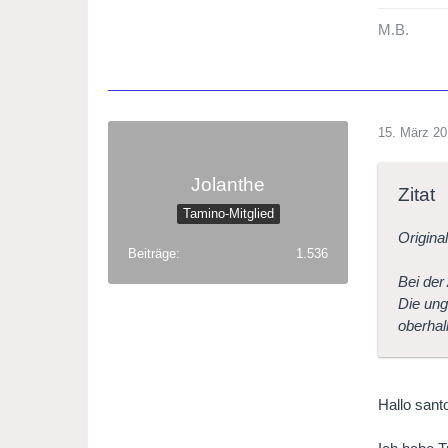
M.B.
15. März 2
Jolanthe
Zitat
Tamino-Mitglied
Origina
Beiträge
1.536
Bei der
Die ung
oberhal
Hallo santo