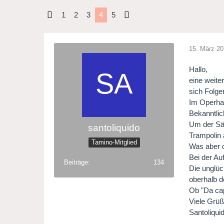
1
2
3
4
5
15. März 2
Hallo,
eine weite
sich Folge
Im Operhau
Bekanntlic
Um der Sän
santoliquido
Trampolin a
Tamino-Mitglied
Was aber o
Bei der Au
Beiträge
134
Die unglüc
oberhalb d
Ob "Da cap
Viele Grü
Santoliqui