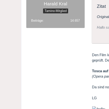
Harald Kral
Zitat
Tamino-Mitglied
Origina
Beiträge
14.657
Hallo sa
Ich hab
Jolanth
Den Film k
geprüft. De
Tosca auf
(Opera par
Da sind no
LG