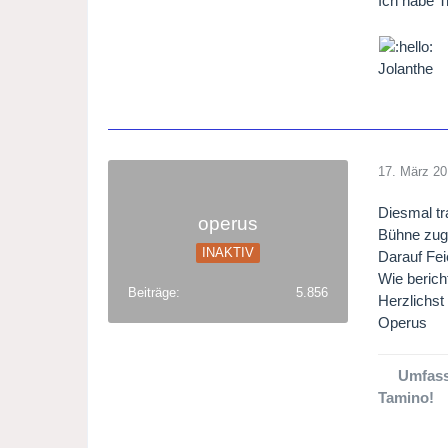
Ich habe T
Jolanthe
17. März 2
Diesmal tr
operus
Bühne zuge
INAKTIV
Darauf Fei
Wie berich
Beiträge
5.856
Herzlichst
Operus
Umfass
Tamino!