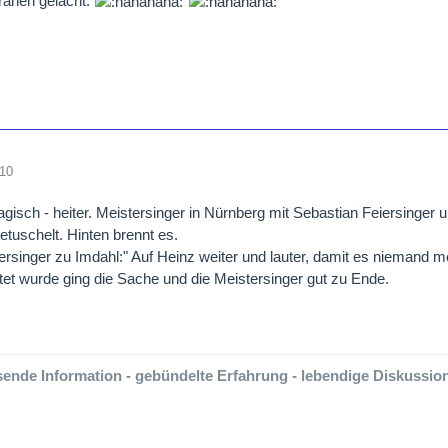
ränen gelacht.
010
agisch - heiter. Meistersinger in Nürnberg mit Sebastian Feiersinger 
tuschelt. Hinten brennt es.
ersinger zu Imdahl:" Auf Heinz weiter und lauter, damit es niemand me
tet wurde ging die Sache und die Meistersinger gut zu Ende.
ende Information - gebündelte Erfahrung - lebendige Diskussion-