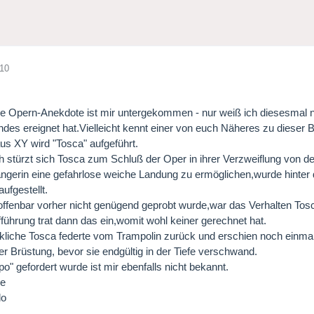
010
re Opern-Anekdote ist mir untergekommen - nur weiß ich diesesmal n
ndes ereignet hat.Vielleicht kennt einer von euch Näheres zu dieser 
s XY wird "Tosca" aufgeführt.
h stürzt sich Tosca zum Schluß der Oper in ihrer Verzweiflung von de
gerin eine gefahrlose weiche Landung zu ermöglichen,wurde hinter d
ufgestellt.
ffenbar vorher nicht genügend geprobt wurde,war das Verhalten Tos
fführung trat dann das ein,womit wohl keiner gerechnet hat.
kliche Tosca federte vom Trampolin zurück und erschien noch einma
er Brüstung, bevor sie endgültig in der Tiefe verschwand.
o" gefordert wurde ist mir ebenfalls nicht bekannt.
ße
do