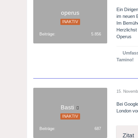
Ein Dirige
operus
im neuen B
INAKTIV
Im Bemühen
Herzlichst
Beiträge
5.856
Operus
Umfass
Tamino!
15. Novemb
Bei Google
Basti
London vo
INAKTIV
Beiträge
687
Zitat