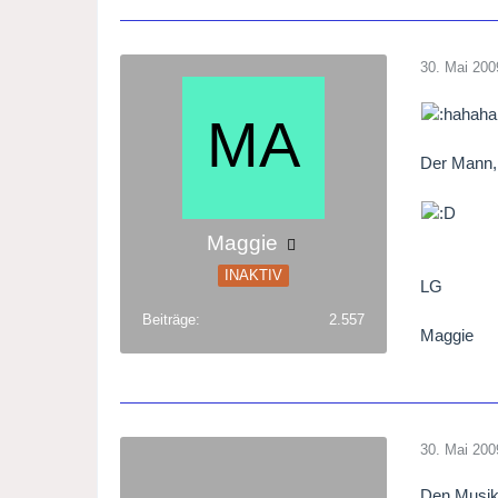
30. Mai 200
Der Mann, 
Maggie
INAKTIV
LG
Beiträge
2.557
Maggie
30. Mai 200
Den Musike