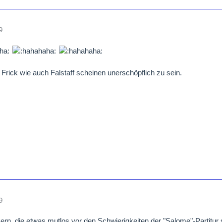
9
Frick wie auch Falstaff scheinen unerschöpflich zu sein.
9
rn, die etwas mutlos vor den Schwierigkeiten der "Salome"-Partitur 