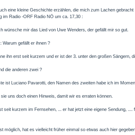
ch eine kleine Geschichte erzählen, die mich zum Lachen gebracht h
g im Radio -ORF Radio NÖ um ca. 17,30 :
Ich wünsche mir das Lied von Uwe Wenders, der gefällt mir so gut.
: Warum gefällt er ihnen ?
nne ihn erst seit kurzem und er ist der 3. unter den großen Sängern,
nd die anderen zwei ?
ste ist Luciano Pavarotti, den Namen des zweiten habe ich im Mome
sie uns doch einen Hinweis, damit wir es erraten können.
ist seit kurzem im Fernsehen, ... er hat jetzt eine eigene Sendung, .... 
st möglich, hat es vielleicht früher einmal so etwas auch hier gegeb