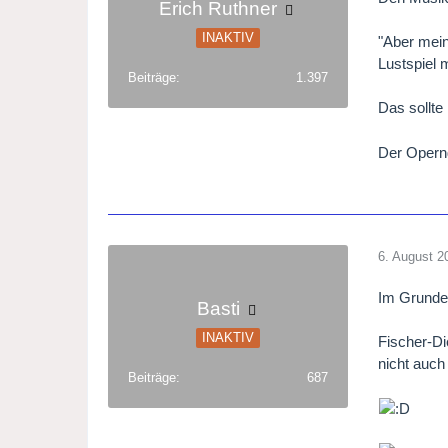
Erich Ruthner
INAKTIV
"Aber mein
Lustspiel 
Beiträge
1.397
Das sollt
Der Opern
6. August 2
Im Grunde 
Basti
INAKTIV
Fischer-Di
nicht auch
Beiträge
687