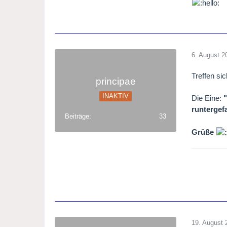
6. August 2
Treffen si
principae
INAKTIV
Die Eine:
runtergef
Beiträge
33
Grüße
19. August 