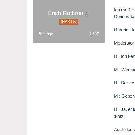
Ich muß Eu
Erich Ruthner
Donnersta
INAKTIV
Hörerin : 
Beiträge
1.397
Moderator 
H : Ich ke
M : Wer si
H : Der er
M : Geben 
H : Ja, er 
:kotz:
Auch das i