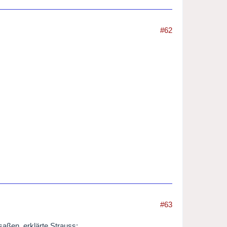
#62
#63
saßen, erklärte Strauss: