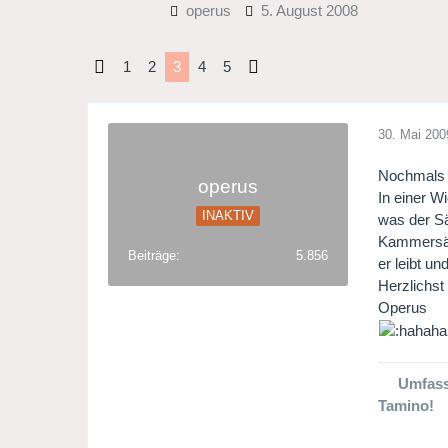
operus
5. August 2008
1
2
3
4
5
30. Mai 200
Nochmals G
operus
In einer W
INAKTIV
was der Sä
Kammersäng
Beiträge
5.856
er leibt u
Herzlichst
Operus
Umfass
Tamino!