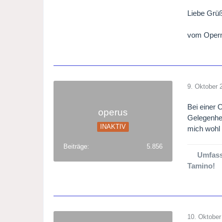
Liebe Grüß
vom Oper
9. Oktober 
Bei einer 
operus
Gelegenhei
INAKTIV
mich wohl
Beiträge
5.856
Umfass
Tamino!
10. Oktober