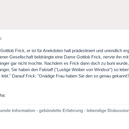
9
ottlob Frick, er ist für Anekdoten halt prädestiniert und unendlich erg
iener-Gesellschaft beldrängte eine Dame Gottlob Frick, nervte ihn mi
nger gar nicht mochte. Nachdem es Frick dann doch zu bunt wurde, a
er, Sie haben den Falstaff ("Lustige Weiber von Windsor") so lebens
nd lebt." Darauf Frick: "Gnädige Frau haben Sie den so genau gekannt?
ende Information - gebündelte Erfahrung - lebendige Diskussion-