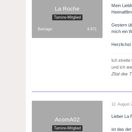
Mein Liebl
La Roche
Heimatfilm
Tamino-Mitglied
Gestern üb
Beiträge
4.871
mich ein W
Herzlichs
Ich streit
und ich we
Zitat des 
12. August 
Lieber La 
AcomA02
Tamino-Mitglied
ist das de