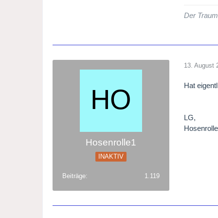
Der Traum 
13. August 
Hat eigent
LG,
Hosenroll
Hosenrolle1
INAKTIV
Beiträge
1.119