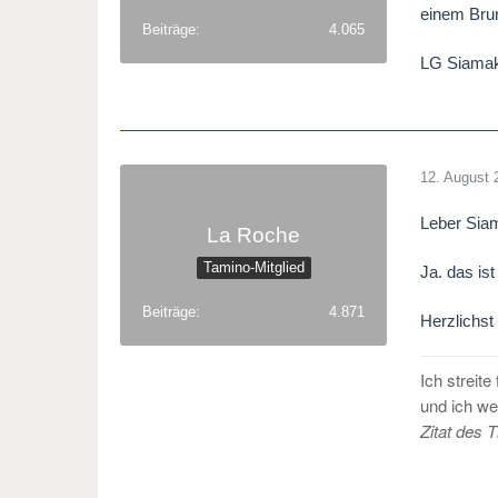
einem Bru
Beiträge
4.065
LG Siama
12. August 
Leber Sia
La Roche
Tamino-Mitglied
Ja. das ist
Beiträge
4.871
Herzlichst
Ich streit
und ich we
Zitat des 