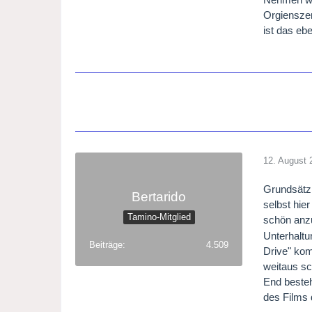
Orgienszen
ist das e
12. August 
Grundsätzl
Bertarido
selbst hie
Tamino-Mitglied
schön anz
Unterhaltu
Beiträge
4.509
Drive" kom
weitaus sc
End besteh
des Films 