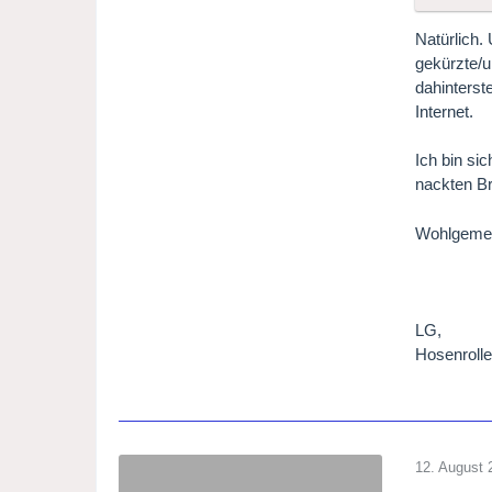
Natürlich.
gekürzte/u
dahinterst
Internet.
Ich bin si
nackten Br
Wohlgemerk
LG,
Hosenroll
12. August 