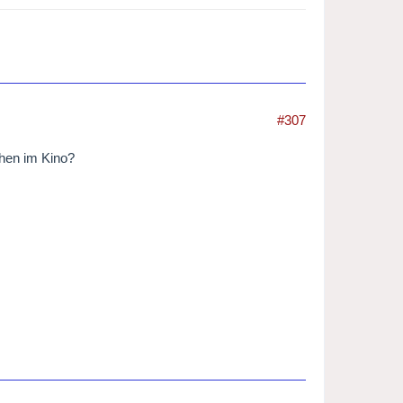
#307
ehen im Kino?