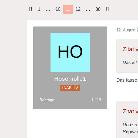
1
…
10
11
12
…
38
12. August 
Zitat
Das ist
Hosenrolle1
Das fasse 
INAKTIV
Beiträge
1.119
Zitat
Und so 
Regisse