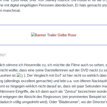
e mit digital eingefügten Personen überdecken. Er hats gemacht und 
ben manchmal.
2017
ich stimme ich Hosenrolle zu, ich möchte die Filme auch so sehen, w
r nicht wollte, dass eine seine Darstellerinnen auf der DVD nackt zu 
usehen ist
). Der Vergleich mit GoT ist hier nicht so wirklich übe
ng (allerdings exzellent gemachte) und lebt u.a. von öfteren Nackta
mt es hingegen wirklich nicht darauf an, dass ein paar Sekunden mal 
hlimmere Eingriffe, die ich dann auch als "Zensur" bezeichnen würd
t entgegen der Absicht des Regisseurs (ein prominentes Beispiel ist
dadurch völlig umgedreht wird). Oder "Bladerunner", wo der Director'