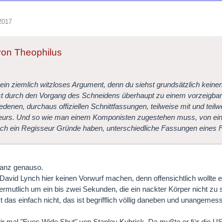
2017
 von Theophilus
 ein ziemlich witzloses Argument, denn du siehst grundsätzlich keine
st durch den Vorgang des Schneidens überhaupt zu einem vorzeigbare
edenen, durchaus offiziellen Schnittfassungen, teilweise mit und tei
eurs. Und so wie man einem Komponisten zugestehen muss, von ein
ch ein Regisseur Gründe haben, unterschiedliche Fassungen eines F
ganz genauso.
avid Lynch hier keinen Vorwurf machen, denn offensichtlich wollte er
vermutlich um ein bis zwei Sekunden, die ein nackter Körper nicht zu s
st das einfach nicht, das ist begrifflich völlig daneben und unangemes
 mal "Eyes Wide Shut" von Stanley Kubrick. Da mußte er für die US-