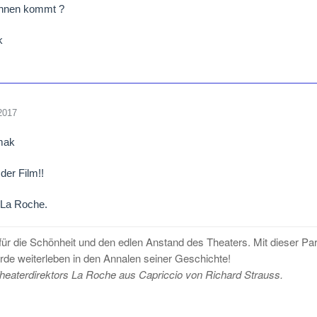
nnen kommt ?
k
2017
mak
 der Film!!
 La Roche.
e für die Schönheit und den edlen Anstand des Theaters. Mit dieser Pa
rde weiterleben in den Annalen seiner Geschichte!
Theaterdirektors La Roche aus Capriccio von Richard Strauss.