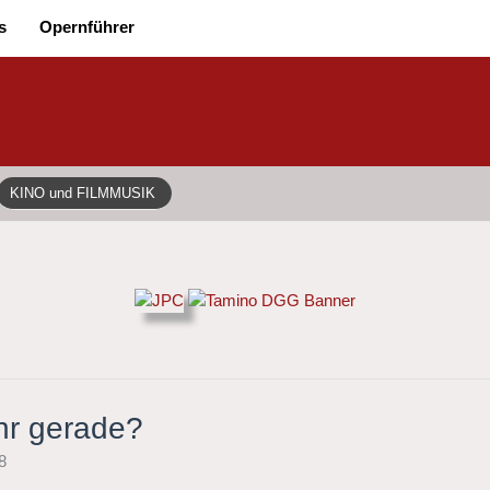
s
Opernführer
KINO und FILMMUSIK
hr gerade?
8