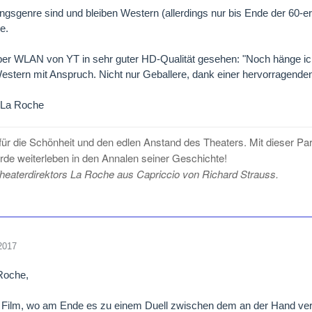
ingsgenre sind und bleiben Western (allerdings nur bis Ende der 60-e
e.
er WLAN von YT in sehr guter HD-Qualität gesehen: "Noch hänge ich
estern mit Anspruch. Nicht nur Geballere, dank einer hervorragend
t La Roche
e für die Schönheit und den edlen Anstand des Theaters. Mit dieser Pa
rde weiterleben in den Annalen seiner Geschichte!
Theaterdirektors La Roche aus Capriccio von Richard Strauss.
2017
Roche,
r Film, wo am Ende es zu einem Duell zwischen dem an der Hand ver