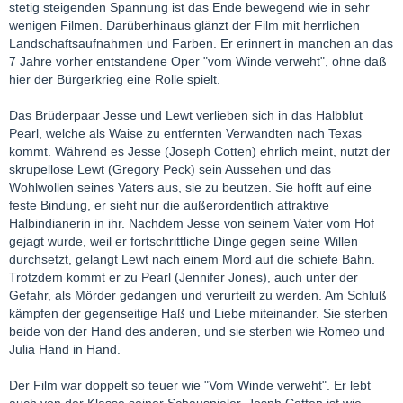
stetig steigenden Spannung ist das Ende bewegend wie in sehr
wenigen Filmen. Darüberhinaus glänzt der Film mit herrlichen
Landschaftsaufnahmen und Farben. Er erinnert in manchen an das
7 Jahre vorher entstandene Oper "vom Winde verweht", ohne daß
hier der Bürgerkrieg eine Rolle spielt.
Das Brüderpaar Jesse und Lewt verlieben sich in das Halbblut
Pearl, welche als Waise zu entfernten Verwandten nach Texas
kommt. Während es Jesse (Joseph Cotten) ehrlich meint, nutzt der
skrupellose Lewt (Gregory Peck) sein Aussehen und das
Wohlwollen seines Vaters aus, sie zu beutzen. Sie hofft auf eine
feste Bindung, er sieht nur die außerordentlich attraktive
Halbindianerin in ihr. Nachdem Jesse von seinem Vater vom Hof
gejagt wurde, weil er fortschrittliche Dinge gegen seine Willen
durchsetzt, gelangt Lewt nach einem Mord auf die schiefe Bahn.
Trotzdem kommt er zu Pearl (Jennifer Jones), auch unter der
Gefahr, als Mörder gedangen und verurteilt zu werden. Am Schluß
kämpfen der gegenseitige Haß und Liebe miteinander. Sie sterben
beide von der Hand des anderen, und sie sterben wie Romeo und
Julia Hand in Hand.
Der Film war doppelt so teuer wie "Vom Winde verweht". Er lebt