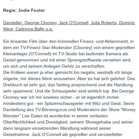
Regie: Jodie Foster
Darsteller: George Clooney, Jack O'Connell, Julia Roberts, Dominic
West, Caitriona Balfe u.a.
Ein brisanter Film über den kriminellen Finanz- und Aktienmarkt, in
dem ein TV-Finanz-Star-Moderator (Clooney) von einem geprellten
Kleinanleger (O'Connell) im TV-Studio bei laufender Kamera als
Geisel genommen und mit einer Sprengstoffweste versehen wird,
um sich und seinem Anliegen Gehör zu verschaffen.
Die Kritiken waren ja eher gemischt bis negativ, weshalb ich lange
zögerte, mir dieses Werk anzusehen. Aber es hat sich gelohnt. Das
Drehbuch ist sehr gut, das Setting ansprechend und die Handlung
sehr spannend. Und die Schauspieler sind wirklich top. Bei George
Clooney war ich mir sowieso sicher - er ist eigentlich immer
mindestens gut - ein Spitzenschauspieler mit Witz und Geist. Seine
Darstellung des TV-Börsengurus und Moderators der Show "Money
Monster" Lee Gates ist wunderbar in seiner vorlauten
Oberflächlichkeit und Dreistigkeit, seinem Showgehabe und seiner
dann langsam einsetzenden Wandlung während seiner
Geiselnahme. Jack O'Connell als geprellter und verzweifelter