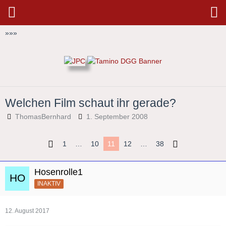
»
»
»
Welchen Film schaut ihr gerade?
ThomasBernhard
1. September 2008
1
…
10
11
12
…
38
Hosenrolle1
INAKTIV
12. August 2017