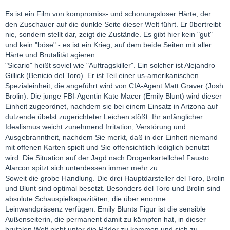
Es ist ein Film von kompromiss- und schonungsloser Härte, der
den Zuschauer auf die dunkle Seite dieser Welt führt. Er übertreibt
nie, sondern stellt dar, zeigt die Zustände. Es gibt hier kein "gut"
und kein "böse" - es ist ein Krieg, auf dem beide Seiten mit aller
Härte und Brutalität agieren.
"Sicario" heißt soviel wie "Auftragskiller". Ein solcher ist Alejandro
Gillick (Benicio del Toro). Er ist Teil einer us-amerikanischen
Spezialeinheit, die angeführt wird von CIA-Agent Matt Graver (Josh
Brolin). Die junge FBI-Agentin Kate Macer (Emily Blunt) wird dieser
Einheit zugeordnet, nachdem sie bei einem Einsatz in Arizona auf
dutzende übelst zugerichteter Leichen stößt. Ihr anfänglicher
Idealismus weicht zunehmend Irritation, Verstörung und
Ausgebranntheit, nachdem Sie merkt, daß in der Einheit niemand
mit offenen Karten spielt und Sie offensichtlich lediglich benutzt
wird. Die Situation auf der Jagd nach Drogenkartellchef Fausto
Alarcon spitzt sich unterdessen immer mehr zu.
Soweit die grobe Handlung. Die drei Hauptdarsteller del Toro, Brolin
und Blunt sind optimal besetzt. Besonders del Toro und Brolin sind
absolute Schauspielkapazitäten, die über enorme
Leinwandpräsenz verfügen. Emily Blunts Figur ist die sensible
Außenseiterin, die permanent damit zu kämpfen hat, in dieser
brutalen Welt nicht unter die Räder zu kommen und sich zu