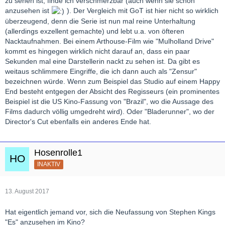
zu sehen ist, finde ich verschmerzbar (auch wenn sie schön
anzusehen ist
). Der Vergleich mit GoT ist hier nicht so wirklich
überzeugend, denn die Serie ist nun mal reine Unterhaltung
(allerdings exzellent gemachte) und lebt u.a. von öfteren
Nacktaufnahmen. Bei einem Arthouse-Film wie "Mulholland Drive"
kommt es hingegen wirklich nicht darauf an, dass ein paar
Sekunden mal eine Darstellerin nackt zu sehen ist. Da gibt es
weitaus schlimmere Eingriffe, die ich dann auch als "Zensur"
bezeichnen würde. Wenn zum Beispiel das Studio auf einem Happy
End besteht entgegen der Absicht des Regisseurs (ein prominentes
Beispiel ist die US Kino-Fassung von "Brazil", wo die Aussage des
Films dadurch völlig umgedreht wird). Oder "Bladerunner", wo der
Director's Cut ebenfalls ein anderes Ende hat.
Hosenrolle1
INAKTIV
13. August 2017
Hat eigentlich jemand vor, sich die Neufassung von Stephen Kings
"Es" anzusehen im Kino?