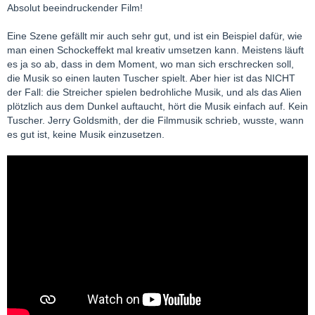
Absolut beeindruckender Film!
Eine Szene gefällt mir auch sehr gut, und ist ein Beispiel dafür, wie
man einen Schockeffekt mal kreativ umsetzen kann. Meistens läuft
es ja so ab, dass in dem Moment, wo man sich erschrecken soll,
die Musik so einen lauten Tuscher spielt. Aber hier ist das NICHT
der Fall: die Streicher spielen bedrohliche Musik, und als das Alien
plötzlich aus dem Dunkel auftaucht, hört die Musik einfach auf. Kein
Tuscher. Jerry Goldsmith, der die Filmmusik schrieb, wusste, wann
es gut ist, keine Musik einzusetzen.