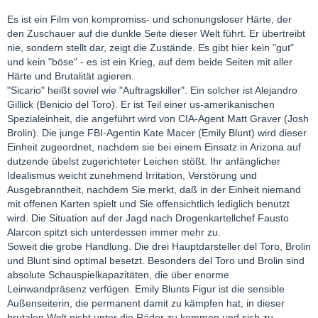
Es ist ein Film von kompromiss- und schonungsloser Härte, der
den Zuschauer auf die dunkle Seite dieser Welt führt. Er übertreibt
nie, sondern stellt dar, zeigt die Zustände. Es gibt hier kein "gut"
und kein "böse" - es ist ein Krieg, auf dem beide Seiten mit aller
Härte und Brutalität agieren.
"Sicario" heißt soviel wie "Auftragskiller". Ein solcher ist Alejandro
Gillick (Benicio del Toro). Er ist Teil einer us-amerikanischen
Spezialeinheit, die angeführt wird von CIA-Agent Matt Graver (Josh
Brolin). Die junge FBI-Agentin Kate Macer (Emily Blunt) wird dieser
Einheit zugeordnet, nachdem sie bei einem Einsatz in Arizona auf
dutzende übelst zugerichteter Leichen stößt. Ihr anfänglicher
Idealismus weicht zunehmend Irritation, Verstörung und
Ausgebranntheit, nachdem Sie merkt, daß in der Einheit niemand
mit offenen Karten spielt und Sie offensichtlich lediglich benutzt
wird. Die Situation auf der Jagd nach Drogenkartellchef Fausto
Alarcon spitzt sich unterdessen immer mehr zu.
Soweit die grobe Handlung. Die drei Hauptdarsteller del Toro, Brolin
und Blunt sind optimal besetzt. Besonders del Toro und Brolin sind
absolute Schauspielkapazitäten, die über enorme
Leinwandpräsenz verfügen. Emily Blunts Figur ist die sensible
Außenseiterin, die permanent damit zu kämpfen hat, in dieser
brutalen Welt nicht unter die Räder zu kommen und sich zu