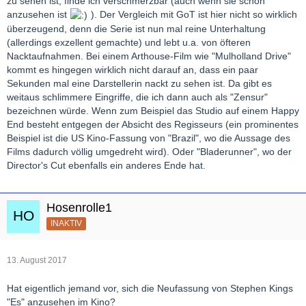
zu sehen ist, finde ich verschmerzbar (auch wenn sie schön
anzusehen ist
). Der Vergleich mit GoT ist hier nicht so wirklich
überzeugend, denn die Serie ist nun mal reine Unterhaltung
(allerdings exzellent gemachte) und lebt u.a. von öfteren
Nacktaufnahmen. Bei einem Arthouse-Film wie "Mulholland Drive"
kommt es hingegen wirklich nicht darauf an, dass ein paar
Sekunden mal eine Darstellerin nackt zu sehen ist. Da gibt es
weitaus schlimmere Eingriffe, die ich dann auch als "Zensur"
bezeichnen würde. Wenn zum Beispiel das Studio auf einem Happy
End besteht entgegen der Absicht des Regisseurs (ein prominentes
Beispiel ist die US Kino-Fassung von "Brazil", wo die Aussage des
Films dadurch völlig umgedreht wird). Oder "Bladerunner", wo der
Director's Cut ebenfalls ein anderes Ende hat.
Hosenrolle1
INAKTIV
13. August 2017
Hat eigentlich jemand vor, sich die Neufassung von Stephen Kings
"Es" anzusehen im Kino?