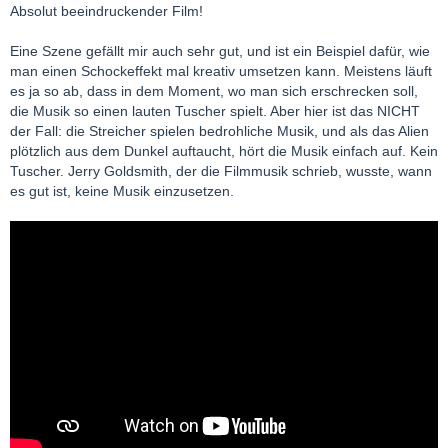
Absolut beeindruckender Film!
Eine Szene gefällt mir auch sehr gut, und ist ein Beispiel dafür, wie
man einen Schockeffekt mal kreativ umsetzen kann. Meistens läuft
es ja so ab, dass in dem Moment, wo man sich erschrecken soll,
die Musik so einen lauten Tuscher spielt. Aber hier ist das NICHT
der Fall: die Streicher spielen bedrohliche Musik, und als das Alien
plötzlich aus dem Dunkel auftaucht, hört die Musik einfach auf. Kein
Tuscher. Jerry Goldsmith, der die Filmmusik schrieb, wusste, wann
es gut ist, keine Musik einzusetzen.