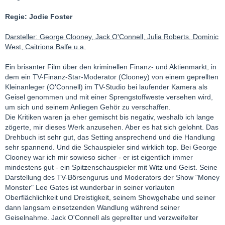
Regie: Jodie Foster
Darsteller: George Clooney, Jack O'Connell, Julia Roberts, Dominic
West, Caitriona Balfe u.a.
Ein brisanter Film über den kriminellen Finanz- und Aktienmarkt, in
dem ein TV-Finanz-Star-Moderator (Clooney) von einem geprellten
Kleinanleger (O'Connell) im TV-Studio bei laufender Kamera als
Geisel genommen und mit einer Sprengstoffweste versehen wird,
um sich und seinem Anliegen Gehör zu verschaffen.
Die Kritiken waren ja eher gemischt bis negativ, weshalb ich lange
zögerte, mir dieses Werk anzusehen. Aber es hat sich gelohnt. Das
Drehbuch ist sehr gut, das Setting ansprechend und die Handlung
sehr spannend. Und die Schauspieler sind wirklich top. Bei George
Clooney war ich mir sowieso sicher - er ist eigentlich immer
mindestens gut - ein Spitzenschauspieler mit Witz und Geist. Seine
Darstellung des TV-Börsengurus und Moderators der Show "Money
Monster" Lee Gates ist wunderbar in seiner vorlauten
Oberflächlichkeit und Dreistigkeit, seinem Showgehabe und seiner
dann langsam einsetzenden Wandlung während seiner
Geiselnahme. Jack O'Connell als geprellter und verzweifelter