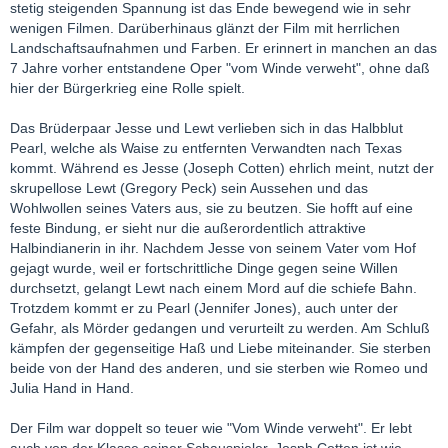
stetig steigenden Spannung ist das Ende bewegend wie in sehr
wenigen Filmen. Darüberhinaus glänzt der Film mit herrlichen
Landschaftsaufnahmen und Farben. Er erinnert in manchen an das
7 Jahre vorher entstandene Oper "vom Winde verweht", ohne daß
hier der Bürgerkrieg eine Rolle spielt.
Das Brüderpaar Jesse und Lewt verlieben sich in das Halbblut
Pearl, welche als Waise zu entfernten Verwandten nach Texas
kommt. Während es Jesse (Joseph Cotten) ehrlich meint, nutzt der
skrupellose Lewt (Gregory Peck) sein Aussehen und das
Wohlwollen seines Vaters aus, sie zu beutzen. Sie hofft auf eine
feste Bindung, er sieht nur die außerordentlich attraktive
Halbindianerin in ihr. Nachdem Jesse von seinem Vater vom Hof
gejagt wurde, weil er fortschrittliche Dinge gegen seine Willen
durchsetzt, gelangt Lewt nach einem Mord auf die schiefe Bahn.
Trotzdem kommt er zu Pearl (Jennifer Jones), auch unter der
Gefahr, als Mörder gedangen und verurteilt zu werden. Am Schluß
kämpfen der gegenseitige Haß und Liebe miteinander. Sie sterben
beide von der Hand des anderen, und sie sterben wie Romeo und
Julia Hand in Hand.
Der Film war doppelt so teuer wie "Vom Winde verweht". Er lebt