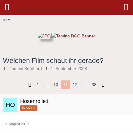
»
»
»
Welchen Film schaut ihr gerade?
ThomasBernhard
1. September 2008
1
…
10
11
12
…
38
Hosenrolle1
INAKTIV
12. August 2017