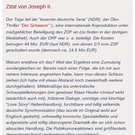
Zitat von Joseph II.
Der Tage lief die "teuerste deutsche Serie" (NDR), der Öko-
Thriller
"Der Schwarm"
, eine internationale Koproduktion unter
maßgeblicher Beteiligung des ZDF an (zu finden in der dortigen
Mediathek). Auch der ORF war u. a. beteiligt. Die Kosten
betrugen 44 Mio. EUR (laut NDR), von denen 1/3 vom ZDF
geschultert wurde (demnach ca. 14,6 Mio EUR).
Warum erwähne ich das? Weil das Ergebnis eine Zumutung
sondergleichen ist. Bereits nach einer Folge, die ich mir aus
reinem Interesse angesehen habe, kann man diesen Schluss
ziehen (ich habe mit etwas Abstand noch zweieinhalb weitere
durchgehalten). Mittelmäßige bis unterirdische
Schauspielleistungen (ein gewisser Klaas Heufer-Umlauf wirkt
tatsächlich auch mit), hölzerne Dialoge, unnötige und kitschige
"Love Story"-Nebenhandlung, furchtbare und billig wirkende
deutsche Synchronisation (das wurde im Original wohl auf
Englisch gedreht), unfreiwillig komische Spezialeffekte und
aufgesetzte und völlig überzogene Dramatik der an sich schon
absurden Handlung. Die Publikumsreaktionen sind größtenteils
dementsprechend verdientermaßen vernichtend.