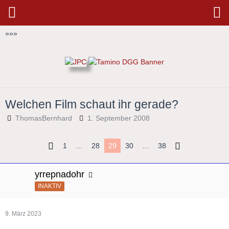
»
»
»
Welchen Film schaut ihr gerade?
ThomasBernhard
1. September 2008
1
…
28
29
30
…
38
yrrepnadohr
INAKTIV
9. März 2023