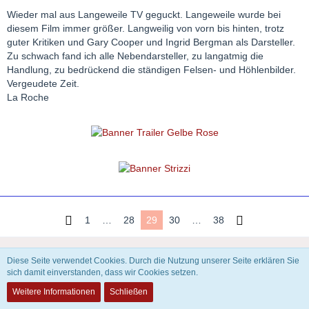
Wieder mal aus Langeweile TV geguckt. Langeweile wurde bei
diesem Film immer größer. Langweilig von vorn bis hinten, trotz
guter Kritiken und Gary Cooper und Ingrid Bergman als Darsteller.
Zu schwach fand ich alle Nebendarsteller, zu langatmig die
Handlung, zu bedrückend die ständigen Felsen- und Höhlenbilder.
Vergeudete Zeit.
La Roche
1
…
28
29
30
…
38
Diese Seite verwendet Cookies. Durch die Nutzung unserer Seite erklären Sie
Datenschutzerklärung
Kontakt
Impressum
sich damit einverstanden, dass wir Cookies setzen.
Weitere Informationen
Schließen