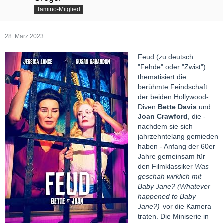
Tamino-Mitglied
28. März 2023
Feud (zu deutsch
"Fehde" oder "Zwist")
thematisiert die
berühmte Feindschaft
der beiden Hollywood-
Diven
Bette Davis
und
Joan Crawford
, die -
nachdem sie sich
jahrzehntelang gemieden
haben - Anfang der 60er
Jahre gemeinsam für
den Filmklassiker
Was
geschah wirklich mit
Baby Jane? (Whatever
happened to Baby
Jane?)
vor die Kamera
traten. Die Miniserie in