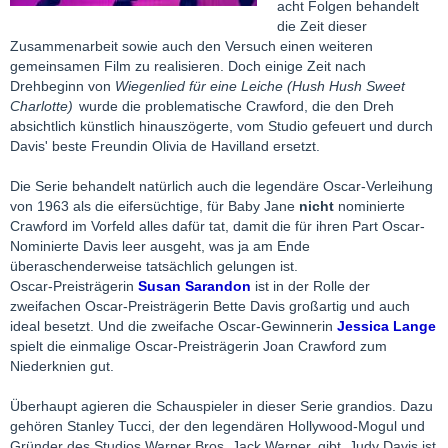
acht Folgen behandelt
die Zeit dieser
Zusammenarbeit sowie auch den Versuch einen weiteren
gemeinsamen Film zu realisieren. Doch einige Zeit nach
Drehbeginn von
Wiegenlied für eine Leiche (Hush Hush Sweet
Charlotte)
wurde die problematische Crawford, die den Dreh
absichtlich künstlich hinauszögerte, vom Studio gefeuert und durch
Davis' beste Freundin Olivia de Havilland ersetzt.
Die Serie behandelt natürlich auch die legendäre Oscar-Verleihung
von 1963 als die eifersüchtige, für Baby Jane
nicht
nominierte
Crawford im Vorfeld alles dafür tat, damit die für ihren Part Oscar-
Nominierte Davis leer ausgeht, was ja am Ende
überaschenderweise tatsächlich gelungen ist.
Oscar-Preisträgerin
Susan Sarandon
ist in der Rolle der
zweifachen Oscar-Preisträgerin Bette Davis großartig und auch
ideal besetzt. Und die zweifache Oscar-Gewinnerin
Jessica Lange
spielt die einmalige Oscar-Preisträgerin Joan Crawford zum
Niederknien gut.
Überhaupt agieren die Schauspieler in dieser Serie grandios. Dazu
gehören Stanley Tucci, der den legendären Hollywood-Mogul und
Gründer des Studios Warner Bros, Jack Warner, gibt. Judy Davis ist