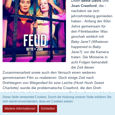
Diven
Bette Davis
und
Joan Crawford
, die -
nachdem sie sich
jahrzehntelang gemieden
haben - Anfang der 60er
Jahre gemeinsam für
den Filmklassiker
Was
geschah wirklich mit
Baby Jane? (Whatever
happened to Baby
Jane?)
vor die Kamera
traten. Die Miniserie in
acht Folgen behandelt
die Zeit dieser
Zusammenarbeit sowie auch den Versuch einen weiteren
gemeinsamen Film zu realisieren. Doch einige Zeit nach
Drehbeginn von
Wiegenlied für eine Leiche (Hush Hush Sweet
Charlotte)
wurde die problematische Crawford, die den Dreh
absichtlich künstlich hinauszögerte, vom Studio gefeuert und durch
Diese Seite verwendet Cookies. Durch die Nutzung unserer Seite erklären Sie
Davis' beste Freundin Olivia de Havilland ersetzt.
sich damit einverstanden, dass wir Cookies setzen.
Die Serie behandelt natürlich auch die legendäre Oscar-Verleihung
Weitere Informationen
Schließen
von 1963 als die eifersüchtige, für Baby Jane
nicht
nominierte