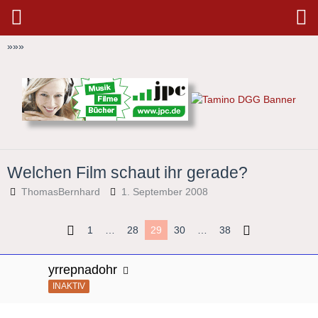
»
»
»
Welchen Film schaut ihr gerade?
ThomasBernhard
1. September 2008
1
…
28
29
30
…
38
yrrepnadohr
INAKTIV