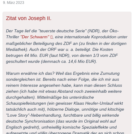
9. März 2023
Zitat von Joseph II.
Der Tage lief die "teuerste deutsche Serie" (NDR), der Öko-
Thriller
"Der Schwarm"
, eine internationale Koproduktion unter
maßgeblicher Beteiligung des ZDF an (zu finden in der dortigen
Mediathek). Auch der ORF war u. a. beteiligt. Die Kosten
betrugen 44 Mio. EUR (laut NDR), von denen 1/3 vom ZDF
geschultert wurde (demnach ca. 14,6 Mio EUR).
Warum erwähne ich das? Weil das Ergebnis eine Zumutung
sondergleichen ist. Bereits nach einer Folge, die ich mir aus
reinem Interesse angesehen habe, kann man diesen Schluss
ziehen (ich habe mit etwas Abstand noch zweieinhalb weitere
durchgehalten). Mittelmäßige bis unterirdische
Schauspielleistungen (ein gewisser Klaas Heufer-Umlauf wirkt
tatsächlich auch mit), hölzerne Dialoge, unnötige und kitschige
"Love Story"-Nebenhandlung, furchtbare und billig wirkende
deutsche Synchronisation (das wurde im Original wohl auf
Englisch gedreht), unfreiwillig komische Spezialeffekte und
aufgesetzte und völlig überzogene Dramatik der an sich schon