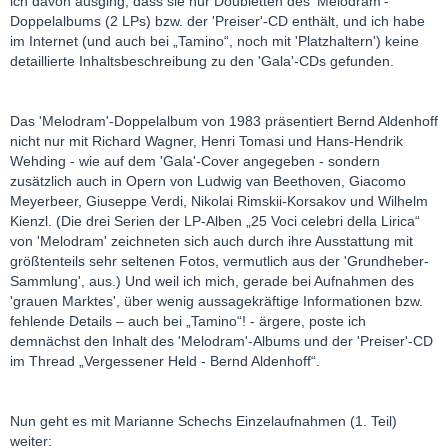
ich davon ausging, dass sie nur Doubletten des 'Melodram'-
Doppelalbums (2 LPs) bzw. der 'Preiser'-CD enthält, und ich habe
im Internet (und auch bei „Tamino“, noch mit 'Platzhaltern') keine
detaillierte Inhaltsbeschreibung zu den 'Gala'-CDs gefunden.
Das 'Melodram'-Doppelalbum von 1983 präsentiert Bernd Aldenhoff
nicht nur mit Richard Wagner, Henri Tomasi und Hans-Hendrik
Wehding - wie auf dem 'Gala'-Cover angegeben - sondern
zusätzlich auch in Opern von Ludwig van Beethoven, Giacomo
Meyerbeer, Giuseppe Verdi, Nikolai Rimskii-Korsakov und Wilhelm
Kienzl. (Die drei Serien der LP-Alben „25 Voci celebri della Lirica“
von 'Melodram' zeichneten sich auch durch ihre Ausstattung mit
größtenteils sehr seltenen Fotos, vermutlich aus der 'Grundheber-
Sammlung', aus.) Und weil ich mich, gerade bei Aufnahmen des
'grauen Marktes', über wenig aussagekräftige Informationen bzw.
fehlende Details – auch bei „Tamino“! - ärgere, poste ich
demnächst den Inhalt des 'Melodram'-Albums und der 'Preiser'-CD
im Thread „Vergessener Held - Bernd Aldenhoff“.
Nun geht es mit Marianne Schechs Einzelaufnahmen (1. Teil)
weiter: