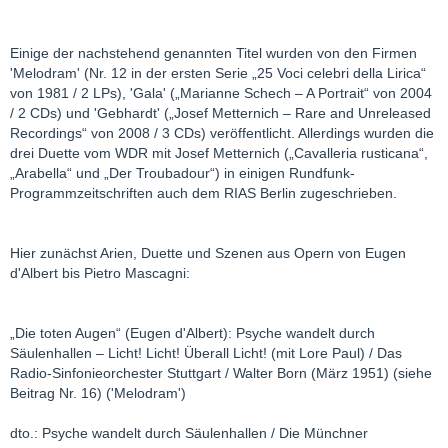
Einige der nachstehend genannten Titel wurden von den Firmen
'Melodram' (Nr. 12 in der ersten Serie „25 Voci celebri della Lirica“
von 1981 / 2 LPs), 'Gala' („Marianne Schech – A Portrait“ von 2004
/ 2 CDs) und 'Gebhardt' („Josef Metternich – Rare and Unreleased
Recordings“ von 2008 / 3 CDs) veröffentlicht. Allerdings wurden die
drei Duette vom WDR mit Josef Metternich („Cavalleria rusticana“,
„Arabella“ und „Der Troubadour“) in einigen Rundfunk-
Programmzeitschriften auch dem RIAS Berlin zugeschrieben.
Hier zunächst Arien, Duette und Szenen aus Opern von Eugen
d'Albert bis Pietro Mascagni:
„Die toten Augen“ (Eugen d'Albert): Psyche wandelt durch
Säulenhallen – Licht! Licht! Überall Licht! (mit Lore Paul) / Das
Radio-Sinfonieorchester Stuttgart / Walter Born (März 1951) (siehe
Beitrag Nr. 16) ('Melodram')
dto.: Psyche wandelt durch Säulenhallen / Die Münchner