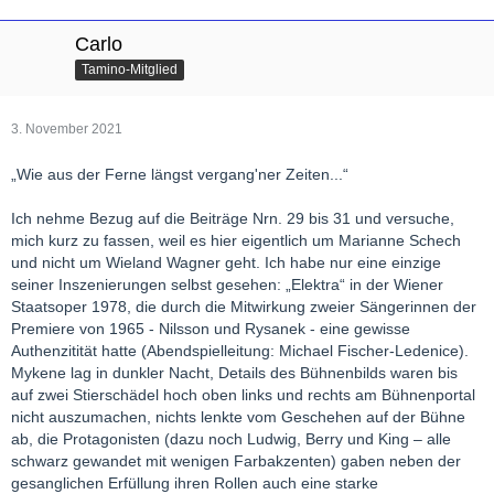
Carlo
Tamino-Mitglied
3. November 2021
„Wie aus der Ferne längst vergang'ner Zeiten...“
Ich nehme Bezug auf die Beiträge Nrn. 29 bis 31 und versuche,
mich kurz zu fassen, weil es hier eigentlich um Marianne Schech
und nicht um Wieland Wagner geht. Ich habe nur eine einzige
seiner Inszenierungen selbst gesehen: „Elektra“ in der Wiener
Staatsoper 1978, die durch die Mitwirkung zweier Sängerinnen der
Premiere von 1965 - Nilsson und Rysanek - eine gewisse
Authenzitität hatte (Abendspielleitung: Michael Fischer-Ledenice).
Mykene lag in dunkler Nacht, Details des Bühnenbilds waren bis
auf zwei Stierschädel hoch oben links und rechts am Bühnenportal
nicht auszumachen, nichts lenkte vom Geschehen auf der Bühne
ab, die Protagonisten (dazu noch Ludwig, Berry und King – alle
schwarz gewandet mit wenigen Farbakzenten) gaben neben der
gesanglichen Erfüllung ihren Rollen auch eine starke