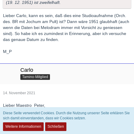
(19. 12. 1951) ist zweifelhaft.
Lieber Carlo, kann es sein, daß dies eine Studioaufnahme (Orch.
des. BR mit Jochum am Pult) ist? Dann wäre 1951 glaubhaft (auch
wenn die Daten bei Melodram immer mit Vorsicht zu geniessen
sind). So habe ich es zumindest in Erinnerung, aber ich versuche
das genaue Datum zu finden.
M_P
Carlo
Tamino-Mitglied
14. November 2021
Lieber Maestro_Peter,
Diese Seite verwendet Cookies. Durch die Nutzung unserer Seite erklären Sie
das Datum 19. 12. 1951 wurde inzwischen vom Bayerischen
sich damit einverstanden, dass wir Cookies setzen.
Rundfunk bestätigt. Es ist eine Studio-Aufnahme aus dem
Weitere Informationen
Schließen
Kongress-Saal des Deutschen Museums in München mit dem