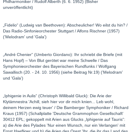
Philharmoniker / Rudolf Alberth (6. 6. 1952) (Bisher
unveröffentlicht)
„Fidelio“ (Ludwig van Beethoven): Abscheulicher! Wo eilst du hin? /
Das Radio-Sinfonieorchester Stuttgart / Alfons Rischner (1957)
('Melodram' und 'Gala')
„André Chenier“ (Umberto Giordano): Ihr schriebt die Briefe (mit
Hans Hopf) – Von Blut gerötet war meine Schwelle / Das
Symphonieorchester des Bayerischen Rundfunks / Wolfgang
Sawallisch (20. - 24. 10. 1956) (siehe Beitrag Nr.19) ('Melodram'
und 'Gala')
„Iphigenie in Aulis“ (Christoph Willibald Gluck): Die Arie der
Klytämnestra 'Achill, sieh hier vor dir mich knien... Leb wohl,
deinem Herzen ewig teuer' / Die Bamberger Symphoniker / Richard
Kraus (1957) (Schallplatte 'Deutsche Grammophon Gesellschaft'
30412 EPL; gekoppelt mit Arien aus Glucks „Iphigenie auf Tauris“:
a) die Arie des Pylades 'Nur einen Wunsch, nur ein Verlangen' mit
Ernst Haefliger und b) die Arien des Orest 'Ihr, die ihr das Land des