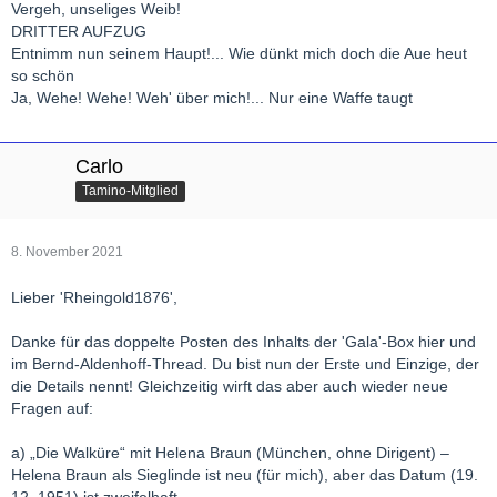
Vergeh, unseliges Weib!
DRITTER AUFZUG
Entnimm nun seinem Haupt!... Wie dünkt mich doch die Aue heut
so schön
Ja, Wehe! Wehe! Weh' über mich!... Nur eine Waffe taugt
Carlo
Tamino-Mitglied
8. November 2021
Lieber 'Rheingold1876',
Danke für das doppelte Posten des Inhalts der 'Gala'-Box hier und
im Bernd-Aldenhoff-Thread. Du bist nun der Erste und Einzige, der
die Details nennt! Gleichzeitig wirft das aber auch wieder neue
Fragen auf:
a) „Die Walküre“ mit Helena Braun (München, ohne Dirigent) –
Helena Braun als Sieglinde ist neu (für mich), aber das Datum (19.
12. 1951) ist zweifelhaft.