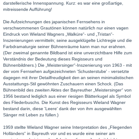
darstellerische Innenspannung. Kurz: es war eine großartige,
mitreissende Aufführung!
Die Aufzeichnungen des japanischen Fernsehens in
verschwommenen Grautönen können natürlich nur einen vagen
Eindruck von Wieland Wagners „Walküre“- und „Tristan“-
Inszenierungen vermitteln; seine ausgeklügelte Lichtregie und die
Farbdramaturgie seiner Bühnenräume kann man nur erahnen.
(Der zweimal genannte Bildband ist eine unverzichtbare Hilfe zum
Verständnis der Bedeutung dieses Regisseurs und
Bühnenbildners.) Die „Meistersinger“-Inszenierung von 1963 - mit
der vom Fernsehen aufgezeichneten 'Schusterstube' - versetzte
dagegen mit ihrer Detailfreudigkeit den an seinen minimalistischen
Ausstattungs-Stil gewöhnten Zuschauern einen Schock. (Das
Bühnenbild des zweiten Aktes der Bayreuther „Meistersinger“ von
1956 bestand lediglich aus einer riesigen Blätterkugel als Symbol
des Fliederbuschs. Die Kunst des Regisseurs Wieland Wagner
bestand darin, diese 'Leere' dank der von ihm ausgewählten
Sänger mit Leben zu füllen.)
1959 stellte Wieland Wagner seine Interpretation des „Fliegenden
Holländers“ in Bayreuth vor und es wurde eine seiner am