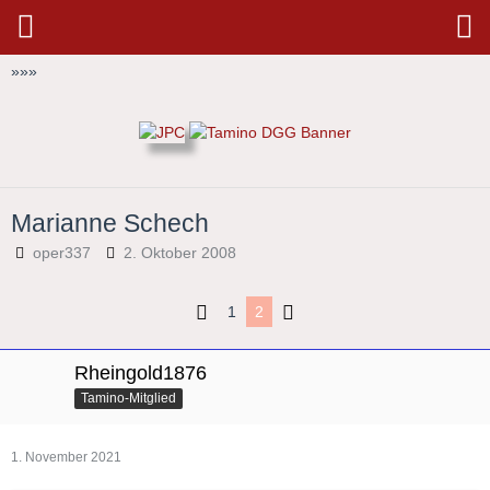
»
»
»
Marianne Schech
oper337
2. Oktober 2008
1
2
Rheingold1876
Tamino-Mitglied
1. November 2021