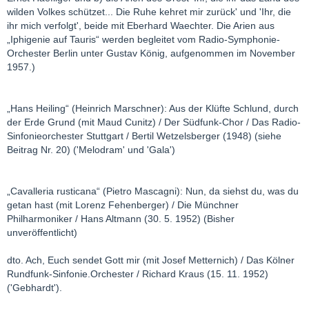
wilden Volkes schützet... Die Ruhe kehret mir zurück' und 'Ihr, die
ihr mich verfolgt', beide mit Eberhard Waechter. Die Arien aus
„Iphigenie auf Tauris“ werden begleitet vom Radio-Symphonie-
Orchester Berlin unter Gustav König, aufgenommen im November
1957.)
„Hans Heiling“ (Heinrich Marschner): Aus der Klüfte Schlund, durch
der Erde Grund (mit Maud Cunitz) / Der Südfunk-Chor / Das Radio-
Sinfonieorchester Stuttgart / Bertil Wetzelsberger (1948) (siehe
Beitrag Nr. 20) ('Melodram' und 'Gala')
„Cavalleria rusticana“ (Pietro Mascagni): Nun, da siehst du, was du
getan hast (mit Lorenz Fehenberger) / Die Münchner
Philharmoniker / Hans Altmann (30. 5. 1952) (Bisher
unveröffentlicht)
dto. Ach, Euch sendet Gott mir (mit Josef Metternich) / Das Kölner
Rundfunk-Sinfonie.Orchester / Richard Kraus (15. 11. 1952)
('Gebhardt').