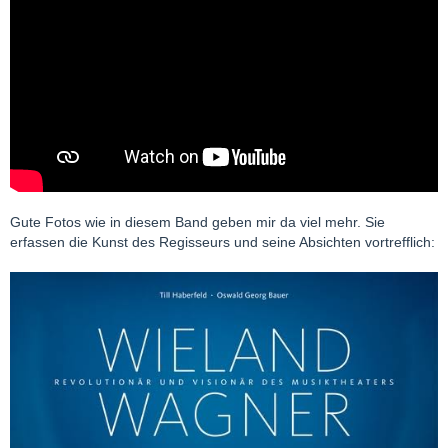
Gute Fotos wie in diesem Band geben mir da viel mehr. Sie
erfassen die Kunst des Regisseurs und seine Absichten vortrefflich: