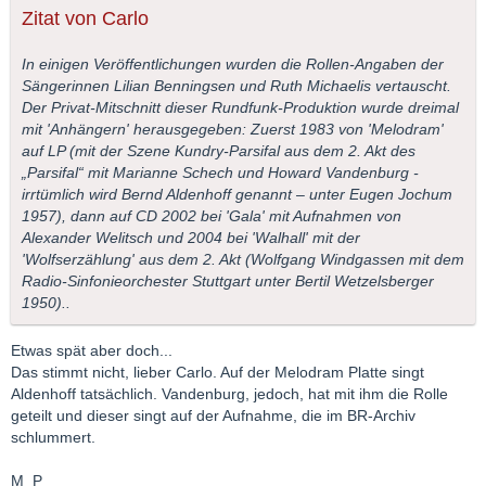
Zitat von Carlo
In einigen Veröffentlichungen wurden die Rollen-Angaben der
Sängerinnen Lilian Benningsen und Ruth Michaelis vertauscht.
Der Privat-Mitschnitt dieser Rundfunk-Produktion wurde dreimal
mit 'Anhängern' herausgegeben: Zuerst 1983 von 'Melodram'
auf LP (mit der Szene Kundry-Parsifal aus dem 2. Akt des
„Parsifal“ mit Marianne Schech und Howard Vandenburg -
irrtümlich wird Bernd Aldenhoff genannt – unter Eugen Jochum
1957), dann auf CD 2002 bei 'Gala' mit Aufnahmen von
Alexander Welitsch und 2004 bei 'Walhall' mit der
'Wolfserzählung' aus dem 2. Akt (Wolfgang Windgassen mit dem
Radio-Sinfonieorchester Stuttgart unter Bertil Wetzelsberger
1950)..
Etwas spät aber doch...
Das stimmt nicht, lieber Carlo. Auf der Melodram Platte singt
Aldenhoff tatsächlich. Vandenburg, jedoch, hat mit ihm die Rolle
geteilt und dieser singt auf der Aufnahme, die im BR-Archiv
schlummert.
M_P