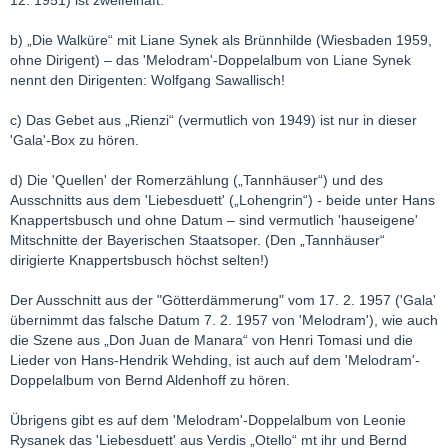
b) „Die Walküre“ mit Liane Synek als Brünnhilde (Wiesbaden 1959,
ohne Dirigent) – das 'Melodram'-Doppelalbum von Liane Synek
nennt den Dirigenten: Wolfgang Sawallisch!
c) Das Gebet aus „Rienzi“ (vermutlich von 1949) ist nur in dieser
'Gala'-Box zu hören.
d) Die 'Quellen' der Romerzählung („Tannhäuser“) und des
Ausschnitts aus dem 'Liebesduett' („Lohengrin“) - beide unter Hans
Knappertsbusch und ohne Datum – sind vermutlich 'hauseigene'
Mitschnitte der Bayerischen Staatsoper. (Den „Tannhäuser“
dirigierte Knappertsbusch höchst selten!)
Der Ausschnitt aus der "Götterdämmerung" vom 17. 2. 1957 ('Gala'
übernimmt das falsche Datum 7. 2. 1957 von 'Melodram'), wie auch
die Szene aus „Don Juan de Manara“ von Henri Tomasi und die
Lieder von Hans-Hendrik Wehding, ist auch auf dem 'Melodram'-
Doppelalbum von Bernd Aldenhoff zu hören.
Übrigens gibt es auf dem 'Melodram'-Doppelalbum von Leonie
Rysanek das 'Liebesduett' aus Verdis „Otello“ mt ihr und Bernd