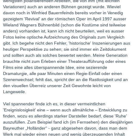
wenigsten polarisierenden Arbeiten, die von ihm (mit leichten
Variationen) auch an anderen Bühnen gezeigt wurde. Wieviel
davon noch in Winfried Bauernfeinds bereits vorher in Venedig
gezeigtem 'Revival' an der römischen Oper im April 1997 ausser
Wieland Wagners Bühnenbild (schon die Kostüme sind teilweise
anders) vorhanden ist, kann ich nicht beurteilen, weil es ausser
Fotos keine optische Aufzeichnung des Originals zum Vergleich
gibt. Ich begehe nicht den Fehler, 'historische' Inszenierungen aus
heutiger Perspektive zu sehen; sie sind immer ein Zeitdokument
und sollten auch als solches bewertet werden. Meine Generation
brauchte nicht zum Erleben einer Theateraufführung oder eines
Films eine alles überspannende Idee, eine sezierende
Dramaturgie, alle paar Minuten einen Regie-Einfall oder einen
Szenenwechsel; fehlt das, spricht der an die Rastlosigkeit und an
den visuellen Überreiz unserer Zeit Gewohnte leicht von
Langeweile.
Viel spannender finde ich es, in dieser vermeintlichen
'Ereignislosigkeit' eine – wenn auch allmähliche – Entwicklung zu
finden, wozu es allerdings starker Darsteller bedarf, diese 'Ruhe'
auszufüllen. Zum Beispiel fand ich (im Fernsehen) den diesjährigen
Bayreuther „Holländer“ - ganz abgesehen davon, dass man dem
Werk mal wieder einen neuen und wenig überzeugenden Inhalt