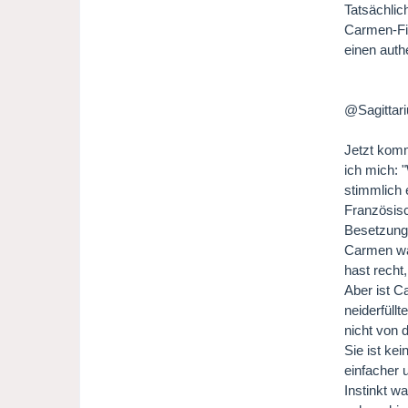
Tatsächlic
Carmen-Fil
einen auth
@Sagittar
Jetzt komm
ich mich: "
stimmlich 
Französisc
Besetzung 
Carmen war
hast recht
Aber ist 
neiderfüll
nicht von 
Sie ist ke
einfacher 
Instinkt w