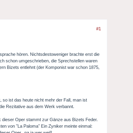
#1
alsprache hören. Nichtsdestoweniger brachte erst die
ch schon umgeschrieben, die Sprechstellen waren
rn Bizets entlehnt (der Komponist war schon 1875,
so ist das heute nicht mehr der Fall, man ist
die Rezitative aus dem Werk verbannt.
usik dieser Oper stammt zur Gänze aus Bizets Feder.
ten von "La Paloma" Ein Zyniker meinte einmal:
ieser Oper...na ja wer weiß.