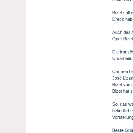
Bizet soll
Dreck habe
Auch das A
Oper Bizets
Die franzö
Umarbeitun
Carmen ber
José Lizza
Bizet vom 
Bizet hat 
So, das wa
befindlich
Vorstellun
Beste Grü