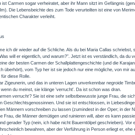
h ist Carmen sogar verheiratet, aber ihr Mann sitzt im Gefängnis (ge
m). Die Lebensbeichte des zum Tode verurteilten ist eine von Mer
entischen Charakter verleiht.
ius
e ich dir wieder auf die Schliche. Als du bei Maria Callas schriebst, s
Was will er eigentlich, und warum?". Jetzt ist es verständlich, da du v
eine der besten Carmen der Schallplattengeschichte (und die Karaj
h überhört), vom Typ her ist sie jedoch nur eine mögliche, von mir a
für diese Rolle.
 Zigeunerin, und das in unteren Lagen unverkennbar negroide Timbre 
, wenn du meinst, sie klänge 'verrucht'. Da ist schon was dran.
Carmen
verrucht
? Sie ist eine sehr selbstbewusste junge Frau, die sich
ten Geschlechtsgenossinnen. Und sie ist entschlossen, in Liebesdinge
den Männern vorschreiben zu lassen (zumindest in der Oper; in der Nov
ine Frau, die Männer demütigen und ruinieren will, aber es kann passi
und gerader Typ (nein, ich habe nicht Bauerntölpel geschrieben). Vo
ahrscheinlich bewahren, aber der Verführung in Person erliegt er, ehe