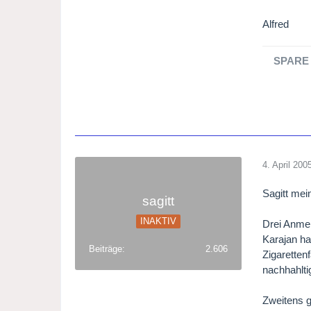
Alfred
SPARE 
4. April 200
Sagitt mein
sagitt
INAKTIV
Drei Anmer
Karajan ha
Beiträge
2.606
Zigarettenf
nachhahlti
Zweitens g