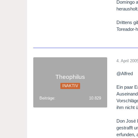
Domingo al
herausholt
Drittens g
Toreador-h
4. April 200
@Alfred
Theophilus
INAKTIV
Ein paar E
Auseinande
Beiträge
10.829
Vorschläge
ihm nicht 
Don José L
gestrafft u
erfunden, 