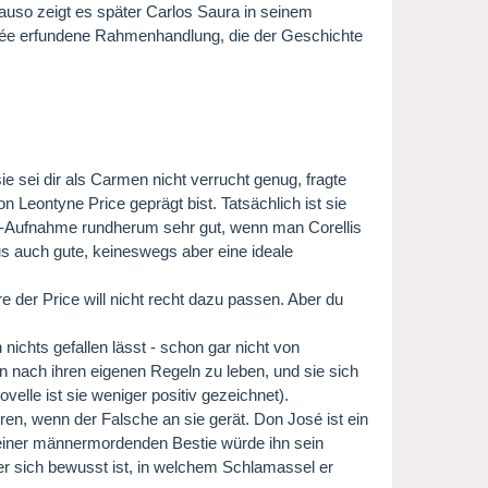
nauso zeigt es später Carlos Saura in seinem
imée erfundene Rahmenhandlung, die der Geschichte
ie sei dir als Carmen nicht verrucht genug, fragte
on Leontyne Price geprägt bist. Tatsächlich ist sie
an-Aufnahme rundherum sehr gut, wenn man Corellis
us auch gute, keineswegs aber eine ideale
der Price will nicht recht dazu passen. Aber du
 nichts gefallen lässt - schon gar nicht von
n nach ihren eigenen Regeln zu leben, und sie sich
elle ist sie weniger positiv gezeichnet).
eren, wenn der Falsche an sie gerät. Don José ist ein
r einer männermordenden Bestie würde ihn sein
 er sich bewusst ist, in welchem Schlamassel er