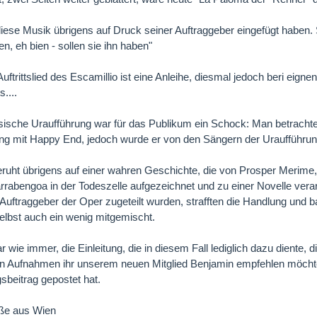
 diese Musik übrigens auf Druck seiner Auftraggeber eingefügt haben
n, eh bien - sollen sie ihn haben"
uftrittslied des Escamillio ist eine Anleihe, diesmal jedoch beri eig
....
sische Uraufführung war für das Publikum ein Schock: Man betrachtet
g mit Happy End, jedoch wurde er von den Sängern der Uraufführun
uht übrigens auf einer wahren Geschichte, die von Prosper Merime,
rrabengoa in der Todeszelle aufgezeichnet und zu einer Novelle verarb
Auftraggeber der Oper zugeteilt wurden, strafften die Handlung und b
selbst auch ein wenig mitgemischt.
r wie immer, die Einleitung, die in diesem Fall lediglich dazu diente, 
en Aufnahmen ihr unserem neuen Mitglied Benjamin empfehlen möchte
gsbeitrag gepostet hat.
ße aus Wien