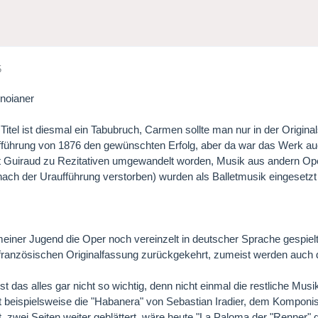
5
noianer
Titel ist diesmal ein Tabubruch, Carmen sollte man nur in der Origin
fführung von 1876 den gewünschten Erfolg, aber da war das Werk au
 Guiraud zu Rezitativen umgewandelt worden, Musik aus andern Ope
ach der Uraufführung verstorben) wurden als Balletmusik eingesetzt
einer Jugend die Oper noch vereinzelt in deutscher Sprache gespielt, 
französischen Originalfassung zurückgekehrt, zumeist werden auch 
 ist das alles gar nicht so wichtig, denn nicht einmal die restliche M
beispielsweise die "Habanera" von Sebastian Iradier, dem Komponis
t, zwei Seiten weiter geblättert, wäre heute "La Paloma der "Renner" d