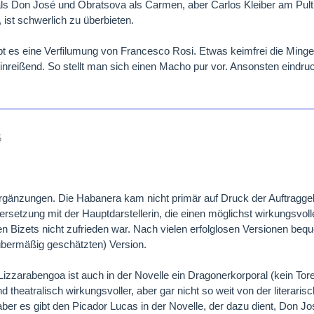
s Don José und Obratsova als Carmen, aber Carlos Kleiber am Pult.
, ist schwerlich zu überbieten.
ibt es eine Verfilumung von Francesco Rosi. Etwas keimfrei die Min
inreißend. So stellt man sich einen Macho pur vor. Ansonsten eindruc
5
rgänzungen. Die Habanera kam nicht primär auf Druck der Auftraggebe
rsetzung mit der Hauptdarstellerin, die einen möglichst wirkungsvolle
n Bizets nicht zufrieden war. Nach vielen erfolglosen Versionen bequ
übermäßig geschätzten) Version.
izzarabengoa ist auch in der Novelle ein Dragonerkorporal (kein To
nd theatralisch wirkungsvoller, aber gar nicht so weit von der literaris
aber es gibt den Picador Lucas in der Novelle, der dazu dient, Don J