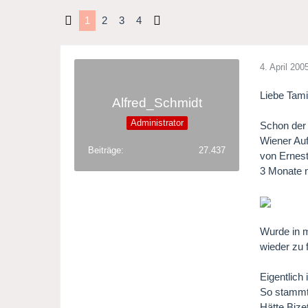
1
2
3
4
4. April 200
Liebe Tami
Alfred_Schmidt
Administrator
Schon der 
Wiener Au
Beiträge
27.437
von Ernest
3 Monate n
Wurde in m
wieder zu 
Eigentlich
So stammt 
Hätte Bize