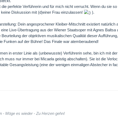
steckt.
 die perfekte Verführerin und für mich nicht verrucht. Wenn du sie so s
keine Diskussion mit (d)einer Frau einzulassen!
).
arstellung: Dein angesprochener Kleiber-Mitschnitt existiert natürlic
eine Live-Übertragung aus der Wiener Staatsoper mit Agnes Baltsa u
e Beurteilung der objektiven musikalischen Qualität dieser Aufführung
ie Funken auf der Bühne! Das Finale war atemberaubend!
men in erster Linie als (unbewusste) Verführerin sehe, bin ich mit d
(ich muss nur immer bei Micaela geistig abschalten). Sie ist die Verl
table Gesangsleistung (eine der wenigen einmaligen Abstecher in fac
n - Möge es wieder - Zu Herzen gehn!