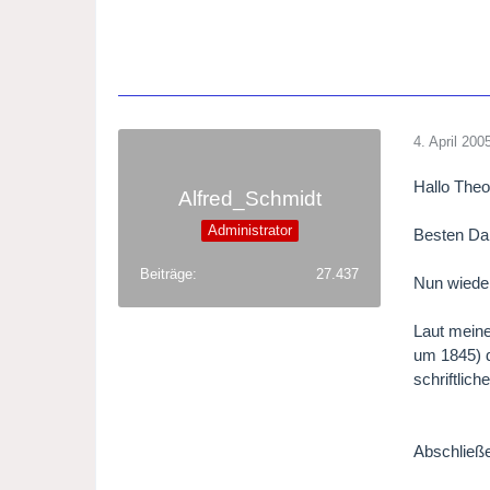
4. April 200
Hallo Theo
Alfred_Schmidt
Administrator
Besten Dan
Beiträge
27.437
Nun wieder
Laut meine
um 1845) d
schriftlic
Abschließ