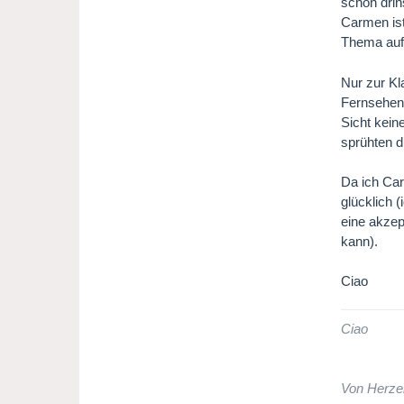
schon drin
Carmen ist
Thema auf 
Nur zur Kl
Fernsehen 
Sicht kein
sprühten d
Da ich Car
glücklich 
eine akzep
kann).
Ciao
Ciao
Von Herze