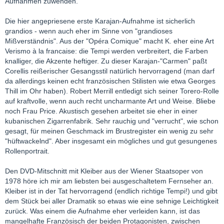
Aufnahmen zuwenden.
Die hier angepriesene erste Karajan-Aufnahme ist sicherlich
grandios - wenn auch eher im Sinne von "grandioses
Mißverständnis". Aus der "Opéra Comique" macht K. eher eine Art
Verismo à la francaise: die Tempi werden verbreitert, die Farben
knalliger, die Akzente heftiger. Zu dieser Karajan-"Carmen" paßt
Corellis reißerischer Gesangsstil natürlich hervorragend (man darf
da allerdings keinen echt französischen Stilisten wie etwa Georges
Thill im Ohr haben). Robert Merrill entledigt sich seiner Torero-Rolle
auf kraftvolle, wenn auch recht uncharmante Art und Weise. Bliebe
noch Frau Price. Akustisch gesehen arbeitet sie eher in einer
kubanischen Zigarrenfabrik. Sehr rauchig und "verrucht", wie schon
gesagt, für meinen Geschmack im Brustregister ein wenig zu sehr
"hüftwackelnd". Aber insgesamt ein mögliches und gut gesungenes
Rollenportrait.
Den DVD-Mitschnitt mit Kleiber aus der Wiener Staatsoper von
1978 höre ich mir am liebsten bei ausgeschaltetem Fernseher an.
Kleiber ist in der Tat hervorragend (endlich richtige Tempi!) und gibt
dem Stück bei aller Dramatik so etwas wie eine sehnige Leichtigkeit
zurück. Was einem die Aufnahme eher verleiden kann, ist das
mangelhafte Französisch der beiden Protagonisten, zwischen