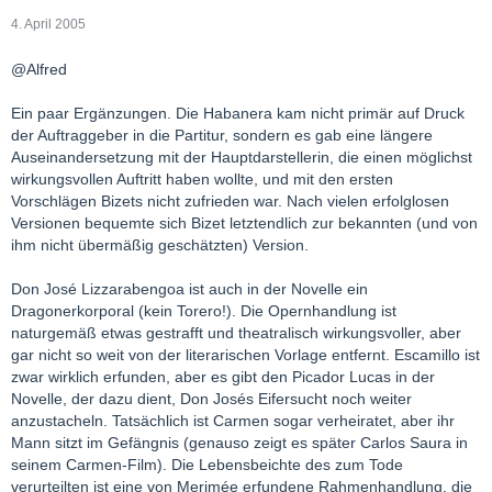
4. April 2005
@Alfred
Ein paar Ergänzungen. Die Habanera kam nicht primär auf Druck
der Auftraggeber in die Partitur, sondern es gab eine längere
Auseinandersetzung mit der Hauptdarstellerin, die einen möglichst
wirkungsvollen Auftritt haben wollte, und mit den ersten
Vorschlägen Bizets nicht zufrieden war. Nach vielen erfolglosen
Versionen bequemte sich Bizet letztendlich zur bekannten (und von
ihm nicht übermäßig geschätzten) Version.
Don José Lizzarabengoa ist auch in der Novelle ein
Dragonerkorporal (kein Torero!). Die Opernhandlung ist
naturgemäß etwas gestrafft und theatralisch wirkungsvoller, aber
gar nicht so weit von der literarischen Vorlage entfernt. Escamillo ist
zwar wirklich erfunden, aber es gibt den Picador Lucas in der
Novelle, der dazu dient, Don Josés Eifersucht noch weiter
anzustacheln. Tatsächlich ist Carmen sogar verheiratet, aber ihr
Mann sitzt im Gefängnis (genauso zeigt es später Carlos Saura in
seinem Carmen-Film). Die Lebensbeichte des zum Tode
verurteilten ist eine von Merimée erfundene Rahmenhandlung, die