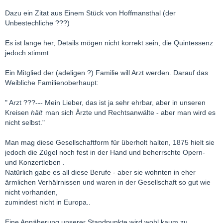
Dazu ein Zitat aus Einem Stück von Hoffmansthal (der
Unbestechliche ???)
Es ist lange her, Details mögen nicht korrekt sein, die Quintessenz
jedoch stimmt.
Ein Mitglied der (adeligen ?) Familie will Arzt werden. Darauf das
Weibliche Familienoberhaupt:
" Arzt ???--- Mein Lieber, das ist ja sehr ehrbar, aber in unseren
Kreisen
hält
man sich Ärzte und Rechtsanwälte - aber man wird es
nicht selbst."
Man mag diese Gesellschaftform für überholt halten, 1875 hielt sie
jedoch die Zügel noch fest in der Hand und beherrschte Opern-
und Konzertleben .
Natürlich gabe es all diese Berufe - aber sie wohnten in eher
ärmlichen Verhälrnissen und waren in der Gesellschaft so gut wie
nicht vorhanden,
zumindest nicht in Europa..
Eine Annäherung unserer Standpunkte wird wohl kaum zu