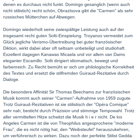
denen es durchaus nicht funkt. Domingo gesanglich (wenn auch
nicht stilistich) recht schön, Obraztsova gibt die "Carmen" als sehr
russisches Mütterchen auf Abwegen.
Domingo wiederholt seine zwiespältige Leistung auch auf der
insgesamt recht guten Solti-Einspielung. Troyanos vermeidet zum
Glück jegliche Verismo-Übertreibung bei guter französischer
Diktion, wirkt dabei aber oft seltsam unbeteiligt und studiohaft.
Exzellent dagegen Kanawas Micaela und vor allem van Dams
eleganter Escamillo. Solti dirigiert idiomatisch, bewegt und
farbenreich. Zu Recht bemüht er sich um philologische Korrektheit
des Textes und ersetzt die stilfremden Guiraud-Rezitative durch
Dialoge.
Die besondere Affinität Sir Thomas Beechams zur französischen
Musik kommt auch seiner "Carmen"-Aufnahme von 1959 zugute.
Trotz Guiraud-Rezitativen ist sie stilistisch der "Opéra Comique"
sehr nah, besticht durch Präzision und stimmige Tempowahl. Trotz
aller vermittelten Hitze schwitzt die Musik h i e r nicht. De los
Angeles Carmen ist die von Theophilus angesprochene "moderne
Frau", die es nicht nötig hat, den "Weibsteufel" herauszukehren,
um verführerisch zu wirken. Dazu noch der perfekte Stilist Gedda