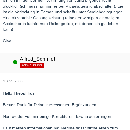
bin ich mit der Carmen-Verfilmung von Juilia Migenes recht
glücklich (ich muss nur immer bei Micaela geistig abschalten). Sie
ist die Verlockung in Person und schafft unter Studiobedingungen
eine akzeptable Gesangsleistung (eine der wenigen einmaligen
Abstecher in fachfremde Rollengefilde, mit denen ich gut leben
kann).
Ciao
Alfred_Schmidt
Online
Administrator
4. April 2005
Hallo Theophilius,
Besten Dank für Deine interessanten Ergänzungen.
Nun wieder von mir einige Korrekturen, bzw Erweiterungen.
Laut meinen Informationen hat Merimé tatsächliche einen zum