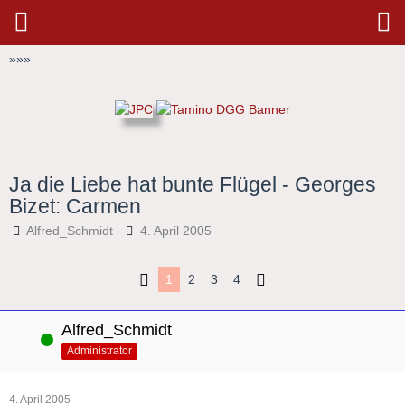
»
»
»
Ja die Liebe hat bunte Flügel - Georges
Bizet: Carmen
Alfred_Schmidt
4. April 2005
1
2
3
4
Alfred_Schmidt
Online
Administrator
4. April 2005