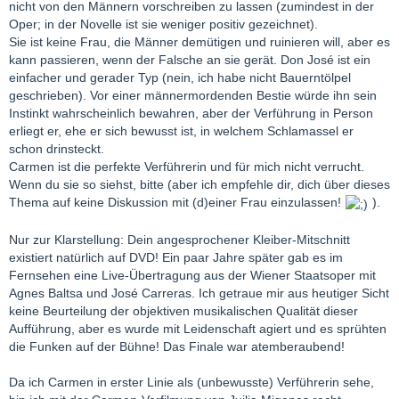
nicht von den Männern vorschreiben zu lassen (zumindest in der
Oper; in der Novelle ist sie weniger positiv gezeichnet).
Sie ist keine Frau, die Männer demütigen und ruinieren will, aber es
kann passieren, wenn der Falsche an sie gerät. Don José ist ein
einfacher und gerader Typ (nein, ich habe nicht Bauerntölpel
geschrieben). Vor einer männermordenden Bestie würde ihn sein
Instinkt wahrscheinlich bewahren, aber der Verführung in Person
erliegt er, ehe er sich bewusst ist, in welchem Schlamassel er
schon drinsteckt.
Carmen ist die perfekte Verführerin und für mich nicht verrucht.
Wenn du sie so siehst, bitte (aber ich empfehle dir, dich über dieses
Thema auf keine Diskussion mit (d)einer Frau einzulassen!
).
Nur zur Klarstellung: Dein angesprochener Kleiber-Mitschnitt
existiert natürlich auf DVD! Ein paar Jahre später gab es im
Fernsehen eine Live-Übertragung aus der Wiener Staatsoper mit
Agnes Baltsa und José Carreras. Ich getraue mir aus heutiger Sicht
keine Beurteilung der objektiven musikalischen Qualität dieser
Aufführung, aber es wurde mit Leidenschaft agiert und es sprühten
die Funken auf der Bühne! Das Finale war atemberaubend!
Da ich Carmen in erster Linie als (unbewusste) Verführerin sehe,