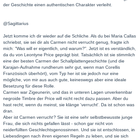
der Geschichte einen authentischen Charakter verleiht.
@Sagittarius
Jetzt komme ich dir wieder auf die Schliche. Als du bei Maria Callas
schriebst, sie sei dir als Carmen nicht verrucht genug, fragte ich
mich: "Was will er eigentlich, und warum?". Jetzt ist es verständlich,
da du von Leontyne Price geprägt bist. Tatsächlich ist sie stimmlich
eine der besten Carmen der Schallplattengeschichte (und die
Karajan-Aufnahme rundherum sehr gut, wenn man Corellis
Französisch überhört), vom Typ her ist sie jedoch nur eine
mögliche, von mir aus auch gute, keineswegs aber eine ideale
Besetzung für diese Rolle.
Carmen war Zigeunerin, und das in unteren Lagen unverkennbar
negroide Timbre der Price will nicht recht dazu passen. Aber du
hast recht, wenn du meinst, sie klänge 'verrucht'. Da ist schon was
dran.
Aber ist Carmen
verrucht
? Sie ist eine sehr selbstbewusste junge
Frau, die sich nichts gefallen lässt - schon gar nicht von
neiderfüllten Geschlechtsgenossinnen. Und sie ist entschlossen, in
Liebesdingen nach ihren eigenen Regeln zu leben, und sie sich