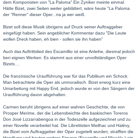
dem Komponisten von "La Paloma" Ein Zyniker meinte einmal:
Hätte Bizet, zwei Seiten weiter geblättert, wäre heute "La Paloma
der "Renner" dieser Oper...na ja wer weiß.
Bizet soll diese Musik übrigens auf Druck seiner Auftraggeber
eingefügt haben. Sein angeblicher Kommentar dazu "Die Leute
wollen Dreck haben, eh bien - sollen sie ihn haben"
Auch das Auftrittslied des Escamillio ist eine Anleihe, diesmal jedoch
beri eignen Werken. Es stammt aus einer unvollständigen Oper
Bizets....
Die französische Uraufführung war für das Publikum ein Schock:
Man betrachtete die Oper als unmorailisch. Bizet erwog kurz eine
Umarbeitung mit Happy End, jedoch wurde er von den Sängern der
Uraufführung davon abgehalten.
Carmen beruht übrigens auf einer wahren Geschichte, die von
Prosper Merime, der die Lebensbeichte des baskischen Toreros
Don José Lizzarrabengoa in der Todeszelle aufgezeichnet und zu
einer Novelle verarbeitet hat. Die Librettisten Meilhac und Halévy,
die Bizet vom Auftraggeber der Oper zugeteilt wurden, strafften die
Handlung und bauten weitere Figuren (Escamillo und Micaéla ) ein.