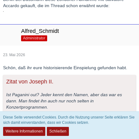
Accardo gekauft, die im Thread schon erwähnt wurde:
Alfred_Schmidt
Administrator
23. Mai 2026
Schön, daß ihr eure historisierende Einspielung gefunden habt.
Zitat von Joseph II.
Ist Paganini out? Jeder kennt den Namen, aber das war es
dann. Man findet ihn auch nur noch selten in
Konzertprogrammen.
Diese Seite verwendet Cookies. Durch die Nutzung unserer Seite erklären Sie
Abgesehen davon ist zu sagen, daß diese Frage leider mit ja zu
sich damit einverstanden, dass wir Cookies setzen.
beantworten ist. Schon etwa 20 Jahren ist er nicht mehr gefragt,
Weitere Informationen
Schließen
weil man ihm nachsagt, er sei ein reiner Virtuose gewesen, seine