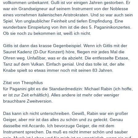
vollkommen unbekannt. Gulli ist vor einigen Jahren gestorben. Er
war ein Grandseigneur auf seinem Instrument von der Noblesse
eines vornehmen italienischen Aristrokraten. Und so war auch sein
Spiel. Von unglaublicher Feinheit und tiefen Empfindung. Eine
wunderbare Einspielung von ihm ist die des 5. Paganinikonzertes.
Ob sie noch zu bekommen ist, weiß ich nicht.
Gitlis ist dann das krasse Gegenbeispiel. Wenn ich Gitlis mit der
Sauret Kadenz (D-Dur Konzert) höre, fliegen mir jedes Mal die
Ohren weg. Unfaßbar, was er da abzieht. Die entfesselte Extase,
Tanz auf dem Vulkan. Einfach genial. Und das tolle ist, der alte
Knabe spielt so etwas immer noch mit seinen 83 Jahren.
Zitat von Theophilus
für Paganini gibt es die Standardmedizin: Michael Rabin (ich hoffe,
er ist zur Zeit erhältlich). Alles andere ist mehr oder weniger
brauchbare Zweitversion.
Das kann ich nicht unterschreiben. Gewiß, Rabin war ein großer
Geiger, aber mir ist das alles zu schön und zu geleckt. Genau
dasselbe mit Accardo. Ich bevorzuge Geiger, die mit dem
Instrument sprechen. Da muß es nicht immer schön und sauber
sein. Musik ist Leben und für mich ist es unnatürlich, wenn sie auf