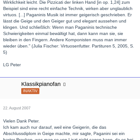
Wirklichkeit leicht. Die Pizzicati der linken Hand [in op. 1,24] zum
Beispiel sind eine recht einfache Technik, wirken aber unglaublich
virtuos. [...] Paganinis Musik ist immer geigerisch geschrieben. Er
lässt die Geige und den Geiger gut und elegant aussehen und
klingen. Und schließlich: Wenn man Paganinis technische
Schwierigkeiten einmal bewältigt hat, dann kann man sie, sie
bleiben in den Fingern. Andere Komponisten muss man immer
wieder üben." (Julia Fischer: Virtuosenfutter. Partituren 5, 2005, S.
5)
LG Peter
Klassikpianofan
INAKTIV
22. August 2007
Vielen Dank Peter.
Ich kam auch nur darauf, weil eine Geigerin, die das
Abschlussdiplom in Geige machte, mir sagte, Paganini sei ein
harter Brocken, was man so von Liszt nicht sagen kann, da es bei