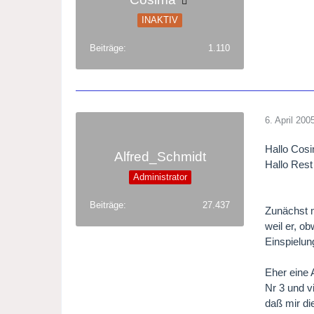
INAKTIV
Beiträge
1.110
6. April 200
Hallo Cos
Alfred_Schmidt
Hallo Rest
Administrator
Beiträge
27.437
Zunächst m
weil er, o
Einspielun
Eher eine 
Nr 3 und v
daß mir di