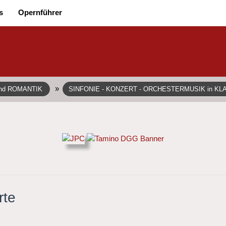
s
Opernführer
»
und ROMANTIK
SINFONIE - KONZERT - ORCHESTERMUSIK in KL
rte