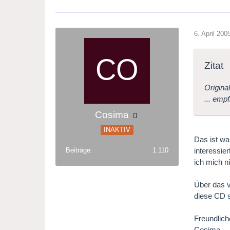
6. April 200
Zitat
Origina
... emp
Cosima
INAKTIV
Das ist wa
interessie
Beiträge
1.110
ich mich n
Über das v
diese CD s
Freundlich
Cosima