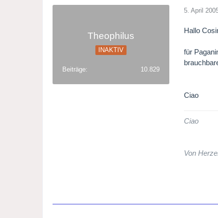
5. April 200
Hallo Cos
Theophilus
INAKTIV
für Paganin
brauchbar
Beiträge
10.829
Ciao
Ciao
Von Herze