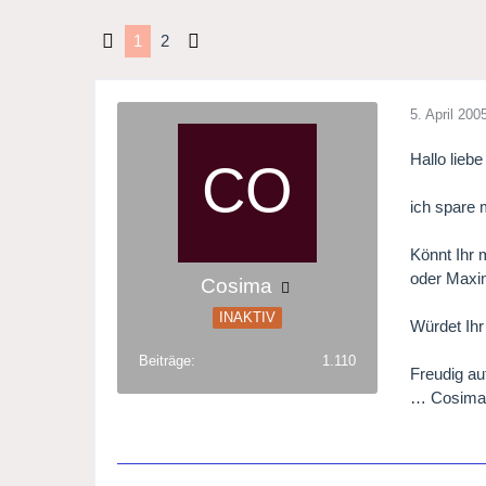
1
2
5. April 200
Hallo lieb
ich spare 
Könnt Ihr 
oder Maxim
Cosima
INAKTIV
Würdet Ihr
Beiträge
1.110
Freudig a
… Cosim