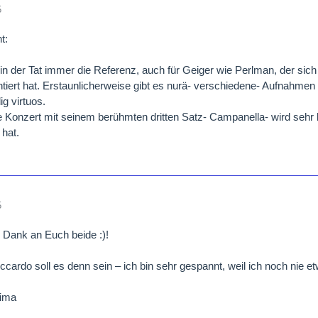
5
t:
in der Tat immer die Referenz, auch für Geiger wie Perlman, der si
ntiert hat. Erstaunlicherweise gibt es nurä- verschiedene- Aufnahmen
ig virtuos.
 Konzert mit seinem berühmten dritten Satz- Campanella- wird sehr b
 hat.
5
 Dank an Euch beide :)!
ccardo soll es denn sein – ich bin sehr gespannt, weil ich noch nie e
ima