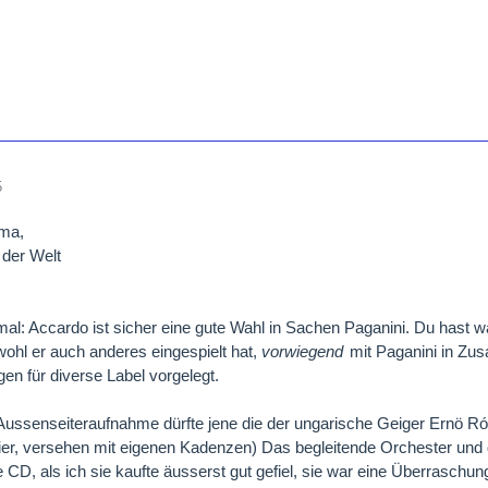
5
ima,
 der Welt
al: Accardo ist sicher eine gute Wahl in Sachen Paganini. Du hast w
bwohl er auch anderes eingespielt hat,
vorwiegend
mit Paganini in Zus
gen für diverse Label vorgelegt.
Aussenseiteraufnahme dürfte jene die der ungarische Geiger Ernö Ró
ier, versehen mit eigenen Kadenzen) Das begleitende Orchester und de
e CD, als ich sie kaufte äusserst gut gefiel, sie war eine Überraschun