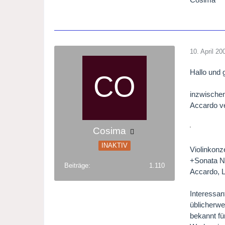
10. April 20
Hallo und 
inzwischen
Accardo ve
Cosima
INAKTIV
Violinkonze
+Sonata Na
Beiträge
1.110
Accardo, 
Interessan
üblicherwe
bekannt fü