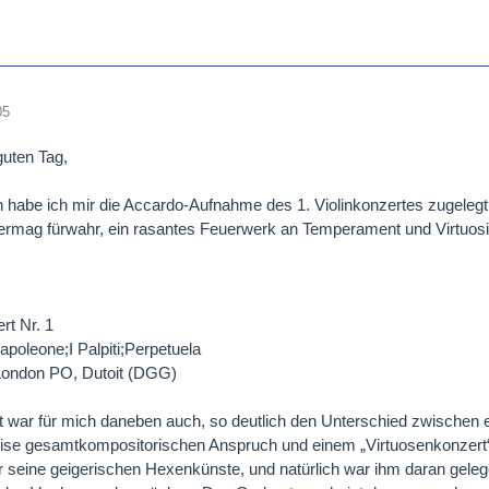
05
guten Tag,
 habe ich mir die Accardo-Aufnahme des 1. Violinkonzertes zugeleg
rmag fürwahr, ein rasantes Feuerwerk an Temperament und Virtuosit
rt Nr. 1
poleone;I Palpiti;Perpetuela
London PO, Dutoit (DGG)
t war für mich daneben auch, so deutlich den Unterschied zwischen 
ise gesamtkompositorischen Anspruch und einem „Virtuosenkonzert“ z
r seine geigerischen Hexenkünste, und natürlich war ihm daran gele