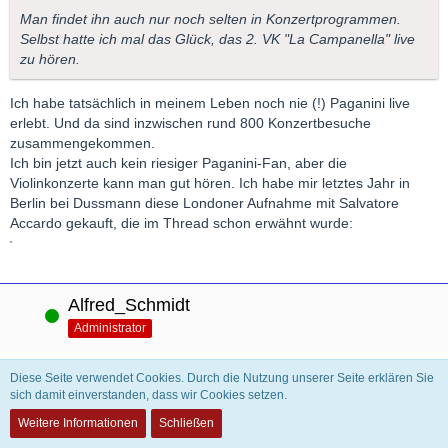
Man findet ihn auch nur noch selten in Konzertprogrammen.
Selbst hatte ich mal das Glück, das 2. VK "La Campanella" live
zu hören.
Ich habe tatsächlich in meinem Leben noch nie (!) Paganini live
erlebt. Und da sind inzwischen rund 800 Konzertbesuche
zusammengekommen.
Ich bin jetzt auch kein riesiger Paganini-Fan, aber die
Violinkonzerte kann man gut hören. Ich habe mir letztes Jahr in
Berlin bei Dussmann diese Londoner Aufnahme mit Salvatore
Accardo gekauft, die im Thread schon erwähnt wurde:
Alfred_Schmidt
Online
Administrator
Diese Seite verwendet Cookies. Durch die Nutzung unserer Seite erklären Sie
23. Mai 2026
sich damit einverstanden, dass wir Cookies setzen.
Schön, daß ihr eure historisierende Einspielung gefunden habt.
Weitere Informationen
Schließen