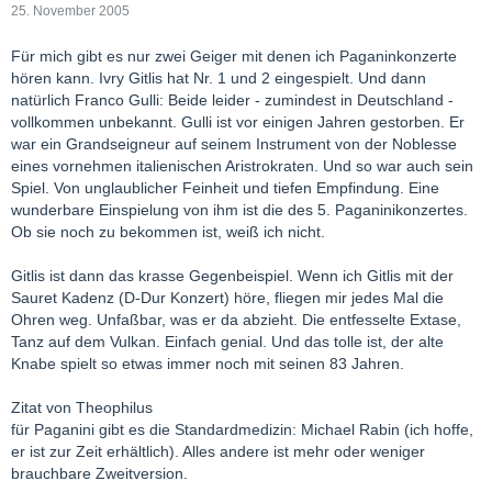
25. November 2005
Für mich gibt es nur zwei Geiger mit denen ich Paganinkonzerte
hören kann. Ivry Gitlis hat Nr. 1 und 2 eingespielt. Und dann
natürlich Franco Gulli: Beide leider - zumindest in Deutschland -
vollkommen unbekannt. Gulli ist vor einigen Jahren gestorben. Er
war ein Grandseigneur auf seinem Instrument von der Noblesse
eines vornehmen italienischen Aristrokraten. Und so war auch sein
Spiel. Von unglaublicher Feinheit und tiefen Empfindung. Eine
wunderbare Einspielung von ihm ist die des 5. Paganinikonzertes.
Ob sie noch zu bekommen ist, weiß ich nicht.
Gitlis ist dann das krasse Gegenbeispiel. Wenn ich Gitlis mit der
Sauret Kadenz (D-Dur Konzert) höre, fliegen mir jedes Mal die
Ohren weg. Unfaßbar, was er da abzieht. Die entfesselte Extase,
Tanz auf dem Vulkan. Einfach genial. Und das tolle ist, der alte
Knabe spielt so etwas immer noch mit seinen 83 Jahren.
Zitat von Theophilus
für Paganini gibt es die Standardmedizin: Michael Rabin (ich hoffe,
er ist zur Zeit erhältlich). Alles andere ist mehr oder weniger
brauchbare Zweitversion.