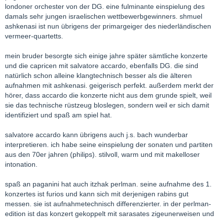
londoner orchester von der DG. eine fulminante einspielung des
damals sehr jungen israelischen wettbewerbgewinners. shmuel
ashkenasi ist nun übrigens der primargeiger des niederländischen
vermeer-quartetts.
mein bruder besorgte sich einige jahre später sämtliche konzerte
und die capricen mit salvatore accardo, ebenfalls DG. die sind
natürlich schon alleine klangtechnisch besser als die älteren
aufnahmen mit ashkenasi. geigerisch perfekt. außerdem merkt der
hörer, dass accardo die konzerte nicht aus dem grunde spielt, weil
sie das technische rüstzeug bloslegen, sondern weil er sich damit
identifiziert und spaß am spiel hat.
salvatore accardo kann übrigens auch j.s. bach wunderbar
interpretieren. ich habe seine einspielung der sonaten und partiten
aus den 70er jahren (philips). stilvoll, warm und mit makelloser
intonation.
spaß an paganini hat auch itzhak perlman. seine aufnahme des 1.
konzertes ist furios und kann sich mit derjenigen rabins gut
messen. sie ist aufnahmetechnisch differenzierter. in der perlman-
edition ist das konzert gekoppelt mit sarasates zigeunerweisen und