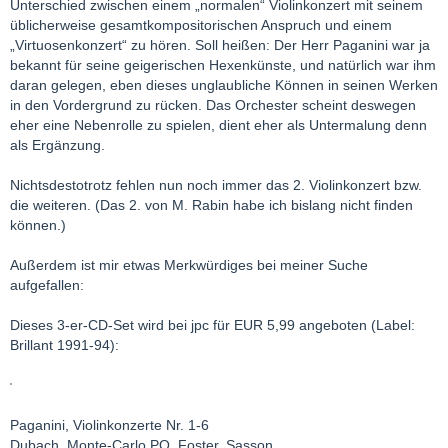
Unterschied zwischen einem „normalen“ Violinkonzert mit seinem
üblicherweise gesamtkompositorischen Anspruch und einem
„Virtuosenkonzert“ zu hören. Soll heißen: Der Herr Paganini war ja
bekannt für seine geigerischen Hexenkünste, und natürlich war ihm
daran gelegen, eben dieses unglaubliche Können in seinen Werken
in den Vordergrund zu rücken. Das Orchester scheint deswegen
eher eine Nebenrolle zu spielen, dient eher als Untermalung denn
als Ergänzung.
Nichtsdestotrotz fehlen nun noch immer das 2. Violinkonzert bzw.
die weiteren. (Das 2. von M. Rabin habe ich bislang nicht finden
können.)
Außerdem ist mir etwas Merkwürdiges bei meiner Suche
aufgefallen:
Dieses 3-er-CD-Set wird bei jpc für EUR 5,99 angeboten (Label:
Brillant 1991-94):
Paganini, Violinkonzerte Nr. 1-6
Dubach, Monte-Carlo PO, Foster, Sasson