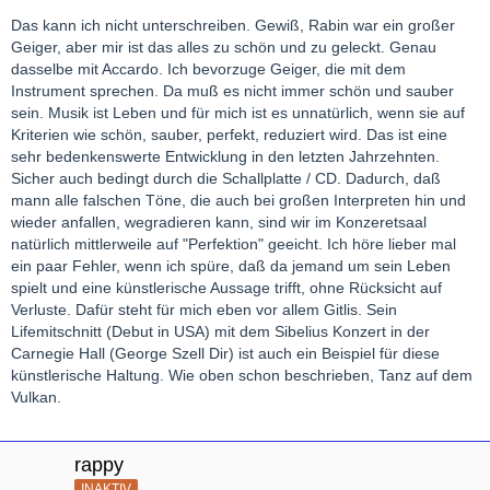
Das kann ich nicht unterschreiben. Gewiß, Rabin war ein großer
Geiger, aber mir ist das alles zu schön und zu geleckt. Genau
dasselbe mit Accardo. Ich bevorzuge Geiger, die mit dem
Instrument sprechen. Da muß es nicht immer schön und sauber
sein. Musik ist Leben und für mich ist es unnatürlich, wenn sie auf
Kriterien wie schön, sauber, perfekt, reduziert wird. Das ist eine
sehr bedenkenswerte Entwicklung in den letzten Jahrzehnten.
Sicher auch bedingt durch die Schallplatte / CD. Dadurch, daß
mann alle falschen Töne, die auch bei großen Interpreten hin und
wieder anfallen, wegradieren kann, sind wir im Konzeretsaal
natürlich mittlerweile auf "Perfektion" geeicht. Ich höre lieber mal
ein paar Fehler, wenn ich spüre, daß da jemand um sein Leben
spielt und eine künstlerische Aussage trifft, ohne Rücksicht auf
Verluste. Dafür steht für mich eben vor allem Gitlis. Sein
Lifemitschnitt (Debut in USA) mit dem Sibelius Konzert in der
Carnegie Hall (George Szell Dir) ist auch ein Beispiel für diese
künstlerische Haltung. Wie oben schon beschrieben, Tanz auf dem
Vulkan.
rappy
INAKTIV