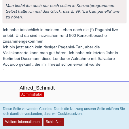
Man findet ihn auch nur noch selten in Konzertprogrammen.
Selbst hatte ich mal das Glück, das 2. VK "La Campanella" live
zu hören.
Ich habe tatsächlich in meinem Leben noch nie (!) Paganini live
erlebt. Und da sind inzwischen rund 800 Konzertbesuche
zusammengekommen.
Ich bin jetzt auch kein riesiger Paganini-Fan, aber die
Violinkonzerte kann man gut hören. Ich habe mir letztes Jahr in
Berlin bei Dussmann diese Londoner Aufnahme mit Salvatore
Accardo gekauft, die im Thread schon erwähnt wurde:
Alfred_Schmidt
Administrator
Diese Seite verwendet Cookies. Durch die Nutzung unserer Seite erklären Sie
23. Mai 2026
sich damit einverstanden, dass wir Cookies setzen.
Schön, daß ihr eure historisierende Einspielung gefunden habt.
Weitere Informationen
Schließen