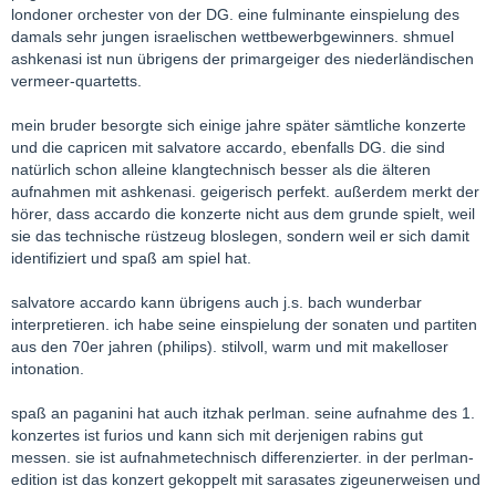
londoner orchester von der DG. eine fulminante einspielung des
damals sehr jungen israelischen wettbewerbgewinners. shmuel
ashkenasi ist nun übrigens der primargeiger des niederländischen
vermeer-quartetts.
mein bruder besorgte sich einige jahre später sämtliche konzerte
und die capricen mit salvatore accardo, ebenfalls DG. die sind
natürlich schon alleine klangtechnisch besser als die älteren
aufnahmen mit ashkenasi. geigerisch perfekt. außerdem merkt der
hörer, dass accardo die konzerte nicht aus dem grunde spielt, weil
sie das technische rüstzeug bloslegen, sondern weil er sich damit
identifiziert und spaß am spiel hat.
salvatore accardo kann übrigens auch j.s. bach wunderbar
interpretieren. ich habe seine einspielung der sonaten und partiten
aus den 70er jahren (philips). stilvoll, warm und mit makelloser
intonation.
spaß an paganini hat auch itzhak perlman. seine aufnahme des 1.
konzertes ist furios und kann sich mit derjenigen rabins gut
messen. sie ist aufnahmetechnisch differenzierter. in der perlman-
edition ist das konzert gekoppelt mit sarasates zigeunerweisen und