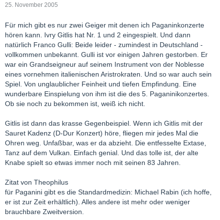
25. November 2005
Für mich gibt es nur zwei Geiger mit denen ich Paganinkonzerte
hören kann. Ivry Gitlis hat Nr. 1 und 2 eingespielt. Und dann
natürlich Franco Gulli: Beide leider - zumindest in Deutschland -
vollkommen unbekannt. Gulli ist vor einigen Jahren gestorben. Er
war ein Grandseigneur auf seinem Instrument von der Noblesse
eines vornehmen italienischen Aristrokraten. Und so war auch sein
Spiel. Von unglaublicher Feinheit und tiefen Empfindung. Eine
wunderbare Einspielung von ihm ist die des 5. Paganinikonzertes.
Ob sie noch zu bekommen ist, weiß ich nicht.
Gitlis ist dann das krasse Gegenbeispiel. Wenn ich Gitlis mit der
Sauret Kadenz (D-Dur Konzert) höre, fliegen mir jedes Mal die
Ohren weg. Unfaßbar, was er da abzieht. Die entfesselte Extase,
Tanz auf dem Vulkan. Einfach genial. Und das tolle ist, der alte
Knabe spielt so etwas immer noch mit seinen 83 Jahren.
Zitat von Theophilus
für Paganini gibt es die Standardmedizin: Michael Rabin (ich hoffe,
er ist zur Zeit erhältlich). Alles andere ist mehr oder weniger
brauchbare Zweitversion.