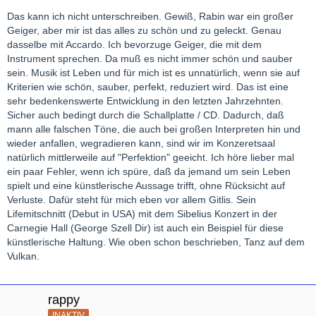
Das kann ich nicht unterschreiben. Gewiß, Rabin war ein großer
Geiger, aber mir ist das alles zu schön und zu geleckt. Genau
dasselbe mit Accardo. Ich bevorzuge Geiger, die mit dem
Instrument sprechen. Da muß es nicht immer schön und sauber
sein. Musik ist Leben und für mich ist es unnatürlich, wenn sie auf
Kriterien wie schön, sauber, perfekt, reduziert wird. Das ist eine
sehr bedenkenswerte Entwicklung in den letzten Jahrzehnten.
Sicher auch bedingt durch die Schallplatte / CD. Dadurch, daß
mann alle falschen Töne, die auch bei großen Interpreten hin und
wieder anfallen, wegradieren kann, sind wir im Konzeretsaal
natürlich mittlerweile auf "Perfektion" geeicht. Ich höre lieber mal
ein paar Fehler, wenn ich spüre, daß da jemand um sein Leben
spielt und eine künstlerische Aussage trifft, ohne Rücksicht auf
Verluste. Dafür steht für mich eben vor allem Gitlis. Sein
Lifemitschnitt (Debut in USA) mit dem Sibelius Konzert in der
Carnegie Hall (George Szell Dir) ist auch ein Beispiel für diese
künstlerische Haltung. Wie oben schon beschrieben, Tanz auf dem
Vulkan.
rappy
INAKTIV