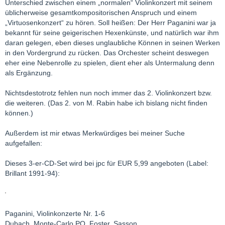
Unterschied zwischen einem „normalen“ Violinkonzert mit seinem
üblicherweise gesamtkompositorischen Anspruch und einem
„Virtuosenkonzert“ zu hören. Soll heißen: Der Herr Paganini war ja
bekannt für seine geigerischen Hexenkünste, und natürlich war ihm
daran gelegen, eben dieses unglaubliche Können in seinen Werken
in den Vordergrund zu rücken. Das Orchester scheint deswegen
eher eine Nebenrolle zu spielen, dient eher als Untermalung denn
als Ergänzung.
Nichtsdestotrotz fehlen nun noch immer das 2. Violinkonzert bzw.
die weiteren. (Das 2. von M. Rabin habe ich bislang nicht finden
können.)
Außerdem ist mir etwas Merkwürdiges bei meiner Suche
aufgefallen:
Dieses 3-er-CD-Set wird bei jpc für EUR 5,99 angeboten (Label:
Brillant 1991-94):
Paganini, Violinkonzerte Nr. 1-6
Dubach, Monte-Carlo PO, Foster, Sasson