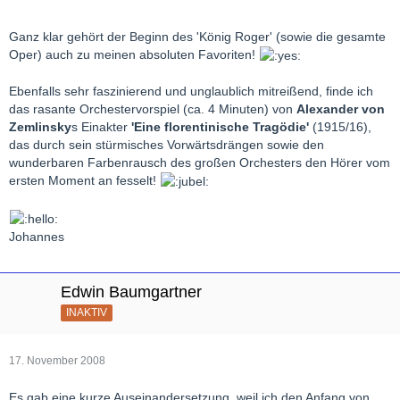
Ganz klar gehört der Beginn des 'König Roger' (sowie die gesamte
Oper) auch zu meinen absoluten Favoriten!
Ebenfalls sehr faszinierend und unglaublich mitreißend, finde ich
das rasante Orchestervorspiel (ca. 4 Minuten) von
Alexander von
Zemlinsky
s Einakter
'Eine florentinische Tragödie'
(1915/16),
das durch sein stürmisches Vorwärtsdrängen sowie den
wunderbaren Farbenrausch des großen Orchesters den Hörer vom
ersten Moment an fesselt!
Johannes
Edwin Baumgartner
INAKTIV
17. November 2008
Es gab eine kurze Auseinandersetzung, weil ich den Anfang von