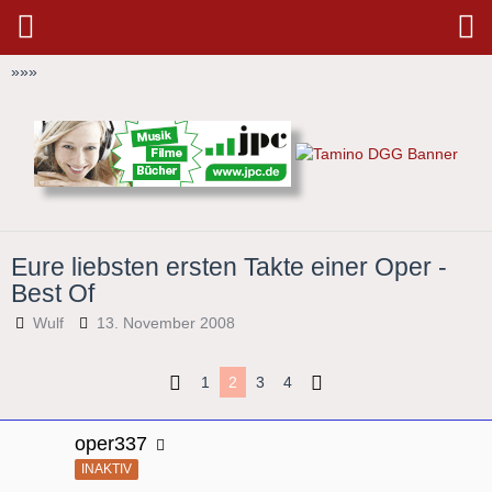
»
»
»
Eure liebsten ersten Takte einer Oper -
Best Of
Wulf
13. November 2008
1
2
3
4
oper337
INAKTIV