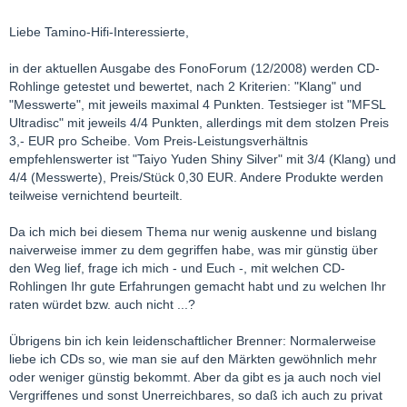
Liebe Tamino-Hifi-Interessierte,
in der aktuellen Ausgabe des FonoForum (12/2008) werden CD-
Rohlinge getestet und bewertet, nach 2 Kriterien: "Klang" und
"Messwerte", mit jeweils maximal 4 Punkten. Testsieger ist "MFSL
Ultradisc" mit jeweils 4/4 Punkten, allerdings mit dem stolzen Preis
3,- EUR pro Scheibe. Vom Preis-Leistungsverhältnis
empfehlenswerter ist "Taiyo Yuden Shiny Silver" mit 3/4 (Klang) und
4/4 (Messwerte), Preis/Stück 0,30 EUR. Andere Produkte werden
teilweise vernichtend beurteilt.
Da ich mich bei diesem Thema nur wenig auskenne und bislang
naiverweise immer zu dem gegriffen habe, was mir günstig über
den Weg lief, frage ich mich - und Euch -, mit welchen CD-
Rohlingen Ihr gute Erfahrungen gemacht habt und zu welchen Ihr
raten würdet bzw. auch nicht ...?
Übrigens bin ich kein leidenschaftlicher Brenner: Normalerweise
liebe ich CDs so, wie man sie auf den Märkten gewöhnlich mehr
oder weniger günstig bekommt. Aber da gibt es ja auch noch viel
Vergriffenes und sonst Unerreichbares, so daß ich auch zu privat