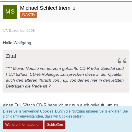
Michael Schlechtriem
INAKTIV
17. Dezember 2008
Hallo Wolfgang,
Zitat
**** Meine Neuste vor kurzem gekaufte CD-R 50er-Spindel sind
FUJI 52fach CD-R-Rohlinge. Entsprechen diese in der Qualität
auch den älteren 48fach von Fuji, von denen hier in den letzten
Beiträgen die Rede ist ?
einen Fuji 52fach CD-R habe ich mir nun auch gekauft, um zu
wissen, welche Art Rohling dies nun ist.
Diese Seite verwendet Cookies. Durch die Nutzung unserer Seite erklären Sie
sich damit einverstanden, dass wir Cookies setzen.
Es handelt sich nicht mehr um Taiyo Yuden-Rohlinge wie bei den
Weitere Informationen
Schließen
48fach-Rohlingen, sondern um Daxon-Rohlinge.