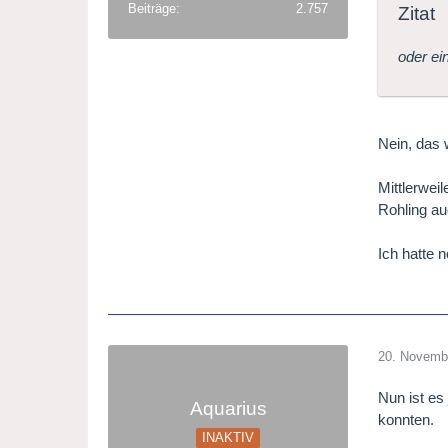
Beiträge
2.757
Zitat
oder ei
Nein, das 
Mittlerwei
Rohling a
Ich hatte 
20. Novemb
Nun ist es
Aquarius
konnten.
INAKTIV