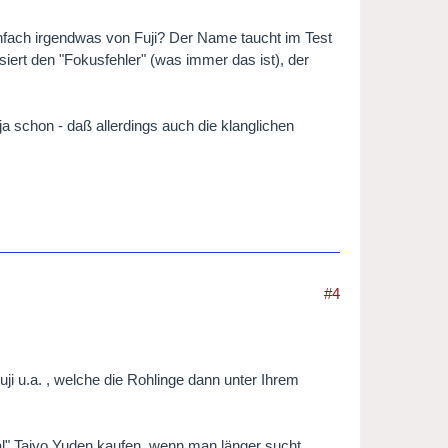
einfach irgendwas von Fuji? Der Name taucht im Test
siert den "Fokusfehler" (was immer das ist), der
ja schon - daß allerdings auch die klanglichen
#4
ji u.a. , welche die Rohlinge dann unter Ihrem
al" Taiyo Yuden kaufen, wenn man länger sucht.