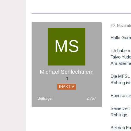
20. Novemb
Hallo Gur
ich habe m
Taiyo Yuden
Am allerme
Michael Schlechtriem
Die MFSL u
Rohling ist
INAKTIV
Ebenso sin
Beiträge
2.757
Seinerzeit
Rohlinge.
Bei den Fu