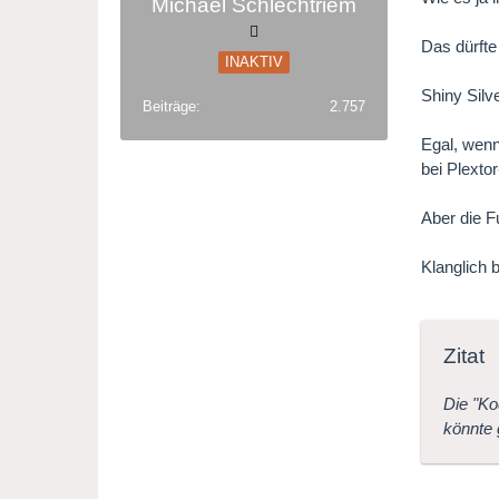
Michael Schlechtriem
Das dürfte
INAKTIV
Shiny Silv
Beiträge
2.757
Egal, wenn
bei Plexto
Aber die F
Klanglich 
Zitat
Die "Ko
könnte 