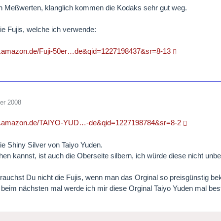
en Meßwerten, klanglich kommen die Kodaks sehr gut weg.
ie Fujis, welche ich verwende:
w.amazon.de/Fuji-50er…de&qid=1227198437&sr=8-13
er 2008
ww.amazon.de/TAIYO-YUD…-de&qid=1227198784&sr=8-2
ie Shiny Silver von Taiyo Yuden.
en kannst, ist auch die Oberseite silbern, ich würde diese nicht unbe
brauchst Du nicht die Fujis, wenn man das Orginal so preisgünstig b
 beim nächsten mal werde ich mir diese Orginal Taiyo Yuden mal best