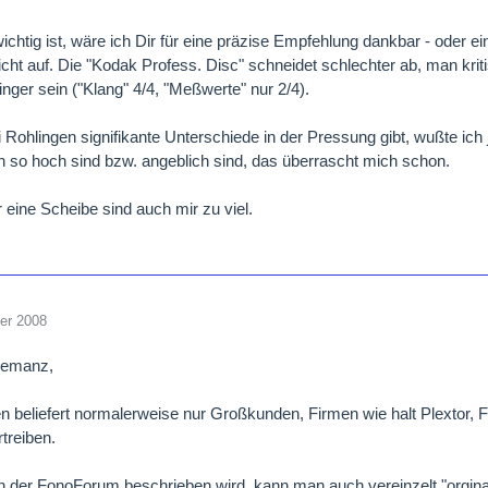
wichtig ist, wäre ich Dir für eine präzise Empfehlung dankbar - oder 
icht auf. Die "Kodak Profess. Disc" schneidet schlechter ab, man kriti
inger sein ("Klang" 4/4, "Meßwerte" nur 2/4).
 Rohlingen signifikante Unterschiede in der Pressung gibt, wußte ich 
n so hoch sind bzw. angeblich sind, das überrascht mich schon.
r eine Scheibe sind auch mir zu viel.
er 2008
nemanz,
n beliefert normalerweise nur Großkunden, Firmen wie halt Plextor, Fu
treiben.
in der FonoForum beschrieben wird, kann man auch vereinzelt "orgin