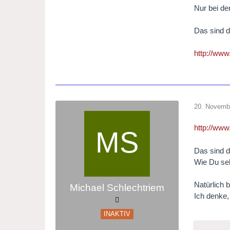
Nur bei d
Das sind d
http://ww
20. Novemb
http://w
Das sind d
Wie Du seh
Natürlich 
Michael Schlechtriem
Ich denke,
INAKTIV