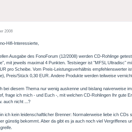
er 2008
o-Hifi-Interessierte,
uellen Ausgabe des FonoForum (12/2008) werden CD-Rohlinge getestet
", mit jeweils maximal 4 Punkten. Testsieger ist "MFSL Ultradisc" mit
EUR pro Scheibe. Vom Preis-Leistungsverhältnis empfehlenswerter ist 
), Preis/Stück 0,30 EUR. Andere Produkte werden teilweise vernichte
h bei diesem Thema nur wenig auskenne und bislang naiverweise im
ef, frage ich mich - und Euch -, mit welchen CD-Rohlingen Ihr gute 
. auch nicht ...?
in ich kein leidenschaftlicher Brenner: Normalerweise liebe ich CDs
er günstig bekommt. Aber da gibt es ja auch noch viel Vergriffenes u
greife.