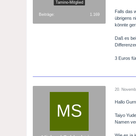
Tamino-Mitglied
Falls das 
Beiträge
1.169
übrigens n
könnte ger
Daß es bei
Differenze
3 Euros fü
20. Novemb
Hallo Gur
Taiyo Yude
Namen ver
Wie es ja 