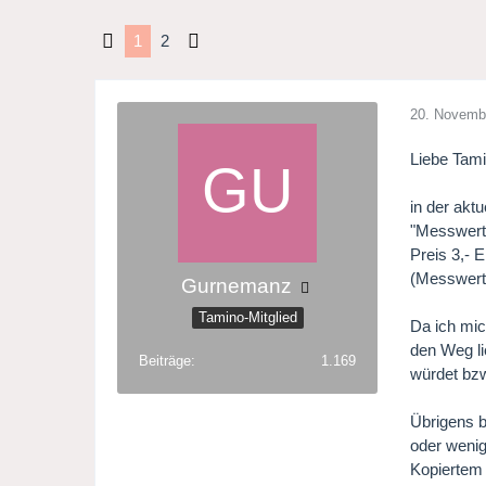
1
2
20. Novemb
Liebe Tamin
in der akt
"Messwerte
Preis 3,- 
(Messwerte
Gurnemanz
Tamino-Mitglied
Da ich mic
den Weg li
Beiträge
1.169
würdet bzw
Übrigens b
oder wenig
Kopiertem 