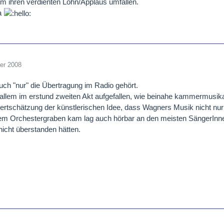
m ihren verdienten Lohn/Applaus umfallen.
na
er 2008
uch "nur" die Übertragung im Radio gehört.
r allem im erstund zweiten Akt aufgefallen, wie beinahe kammermusik
Wertschätzung der künstlerischen Idee, dass Wagners Musik nicht nur
em Orchestergraben kam lag auch hörbar an den meisten SängerInne
nicht überstanden hätten.