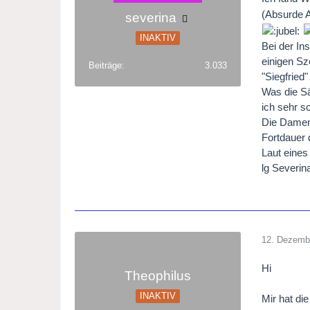
(Absurde A
severina
INAKTIV
Bei der In
einigen Sz
Beiträge
3.033
"Siegfried
Was die Sä
ich sehr s
Die Damen 
Fortdauer 
Laut eines
lg Severi
12. Dezemb
Hi
Theophilus
INAKTIV
Mir hat di