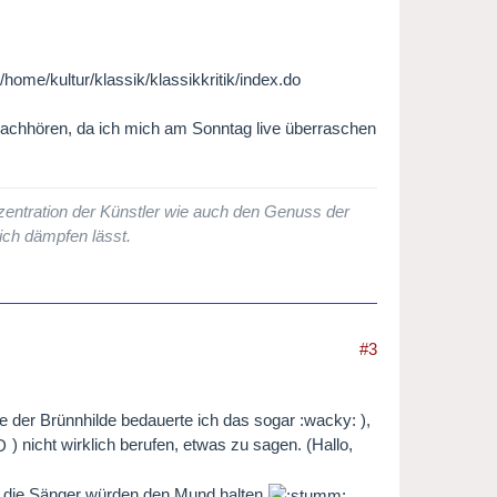
home/kultur/klassik/klassikkritik/index.do
achhören, da ich mich am Sonntag live überraschen
zentration der Künstler wie auch den Genuss der
lich dämpfen lässt.
#3
e der Brünnhilde bedauerte ich das sogar :wacky: ),
) nicht wirklich berufen, etwas zu sagen. (Hallo,
, die Sänger würden den Mund halten