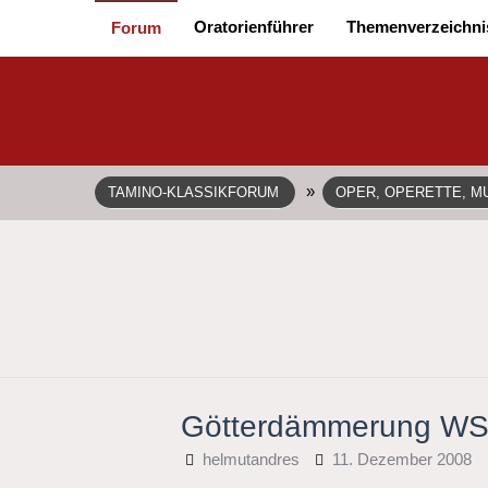
Oratorienführer
Themenverzeichni
Forum
»
TAMINO-KLASSIKFORUM
OPER, OPERETTE, MU
Götterdämmerung WS
helmutandres
11. Dezember 2008