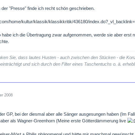
in der "Presse" finde ich recht schön geschrieben.
com/home/kultur/klassik/klassikkritik/436180/index.do?_vl_backlink=/
habe ich die Übertragung zwar aufgenommen, werde sie aber erst n
chte.
nken Sie, dass lautes Husten - auch zwischen den Stücken - die Kon
einträchtigt und sich durch den Filter eines Taschentuchs o. ä. erheb
er 2008
 der GP, bei der diesmal aber alle Sänger ausgesungen haben (Im Fall
h aber als Wagner-Greenhorn (Meine erste Götterdämmerung live
Welser-Möst + Philis phänomenal und hätte mir manchmal gewünscht