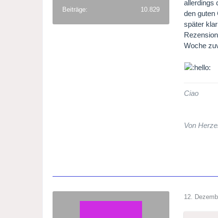
allerdings
Beiträge
10.829
den guten 
später kla
Rezension
Woche zuv
Ciao
Von Herze
12. Dezemb