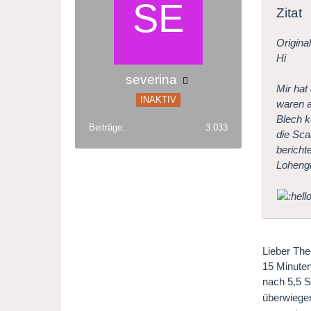
Zitat
Origina
Hi
severina
Mir hat
INAKTIV
waren a
Blech k
Beiträge
3.033
die Sca
bericht
Lohengr
Lieber The
15 Minuten
nach 5,5 S
überwiegen