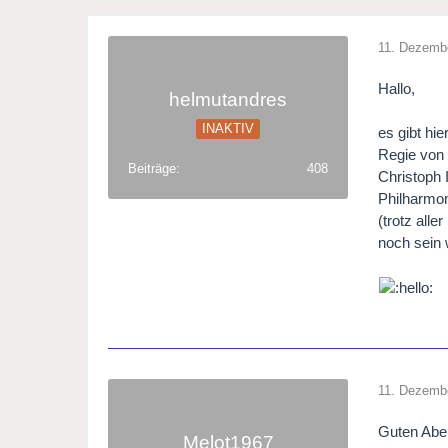
11. Dezemb
Hallo,
helmutandres
INAKTIV
es gibt hi
Regie von 
Beiträge
408
Christoph 
Philharmo
(trotz all
noch sein 
11. Dezemb
Guten Abe
Melot1967