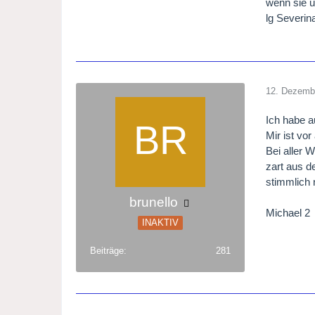
wenn sie u
lg Severi
12. Dezemb
Ich habe a
Mir ist vo
Bei aller 
zart aus d
stimmlich 
brunello
Michael 2
INAKTIV
Beiträge
281