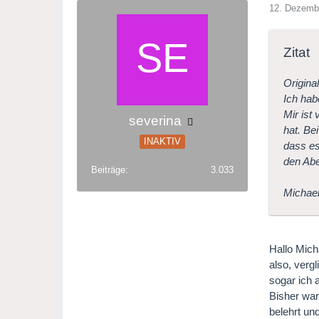
12. Dezemb
Zitat
Origina
Ich hab
Mir ist
severina
hat. Be
INAKTIV
dass es
den Abe
Beiträge
3.033
Michael
Hallo Mich
also, verg
sogar ich 
Bisher war
belehrt un