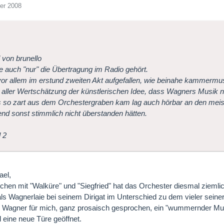
er 2008
l von brunello
e auch "nur" die Übertragung im Radio gehört.
 vor allem im erstund zweiten Akt aufgefallen, wie beinahe kammermu
i aller Wertschätzung der künstlerischen Idee, dass Wagners Musik ni
 so zart aus dem Orchestergraben kam lag auch hörbar an den meist
nd sonst stimmlich nicht überstanden hätten.
 2
ael,
lichen mit "Walküre" und "Siegfried" hat das Orchester diesmal zieml
als Wagnerlaie bei seinem Dirigat im Unterschied zu dem vieler seine
 Wagner für mich, ganz prosaisch gesprochen, ein "wummernder Mus
d eine neue Türe geöffnet.