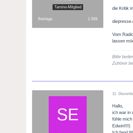
Tamino-Mitglied
die Kritik 
Beiträge
1.559
diepresse.
Vom Radio 
lassen mö
Bitte bede
Zuhörer be
11. Dezemb
Hallo,
ich war in
fühle mic
Edwin!!!!)
Ich fand 