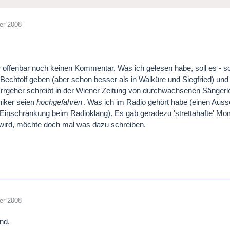
er 2008
er offenbar noch keinen Kommentar. Was ich gelesen habe, soll es - so 
Bechtolf geben (aber schon besser als in Walküre und Siegfried) und
Irrgeher schreibt in der Wiener Zeitung von durchwachsenen Sängerle
niker seien
hochgefahren
. Was ich im Radio gehört habe (einen Auss
er Einschränkung beim Radioklang). Es gab geradezu 'strettahafte' M
wird, möchte doch mal was dazu schreiben.
er 2008
nd,