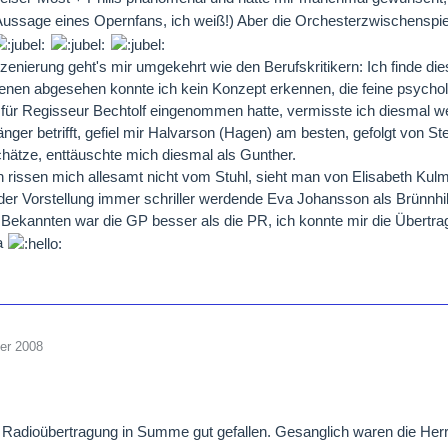
ussage eines Opernfans, ich weiß!) Aber die Orchesterzwischenspi
szenierung geht's mir umgekehrt wie den Berufskritikern: Ich finde die
enen abgesehen konnte ich kein Konzept erkennen, die feine psycho
" für Regisseur Bechtolf eingenommen hatte, vermisste ich diesmal w
nger betrifft, gefiel mir Halvarson (Hagen) am besten, gefolgt von S
chätze, enttäuschte mich diesmal als Gunther.
rissen mich allesamt nicht vom Stuhl, sieht man von Elisabeth Kulm
der Vorstellung immer schriller werdende Eva Johansson als Brünnhi
 Bekannten war die GP besser als die PR, ich konnte mir die Übertrag
na
er 2008
e Radioübertragung in Summe gut gefallen. Gesanglich waren die Her