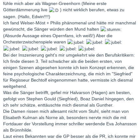
fühle mich aber als Wagner-Greenhorn (Meine erste
Götterdämmerung live
) nicht wirklich berufen, etwas zu
sagen. (Hallo, Edwin!!!!)
Ich fand Welser-Möst + Philis phänomenal und hätte mir manchmal
gewünscht, die Sänger würden den Mund halten
(Absurde Aussage eines Opernfans, ich weiß!) Aber die
Orchesterzwischenspiele waren
Bei der Inszenierung geht's mir umgekehrt wie den Berufskritikern:
Ich finde diesen 3. Teil schwächer als die beiden ersten, von
einigen Szenen abgesehen konnte ich kein Konzept erkennen, die
feine psychologische Charakterzeichnung, die mich im "Siegfried"
für Regisseur Bechtolf eingenommen hatte, vermisste ich diesmal
weitgehend.
Was die Sänger betrifft, gefiel mir Halvarson (Hagen) am besten,
gefolgt von Stephen Gould (Siegfried), Boaz Daniel hingegen, den
ich sehr schätze, enttäuschte mich diesmal als Gunther.
Die Damen rissen mich allesamt nicht vom Stuhl, sieht man von
Elisabeth Kulman als Norne ab, besonders nervte mich die mit
Fortdauer der Vorstellung immer schriller werdende Eva Johansson
als Brünnhilde.
Laut eines Bekannten war die GP besser als die PR, ich konnte mir