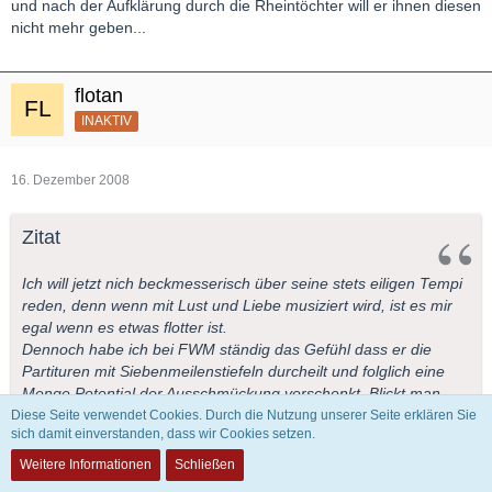
und nach der Aufklärung durch die Rheintöchter will er ihnen diesen
nicht mehr geben...
flotan
INAKTIV
16. Dezember 2008
Zitat
Ich will jetzt nich beckmesserisch über seine stets eiligen Tempi
reden, denn wenn mit Lust und Liebe musiziert wird, ist es mir
egal wenn es etwas flotter ist.
Dennoch habe ich bei FWM ständig das Gefühl dass er die
Partituren mit Siebenmeilenstiefeln durcheilt und folglich eine
Menge Potential der Ausschmückung verschenkt. Blickt man
dann weiters auf seine starre Mimik, muss man sich als Musiker
Diese Seite verwendet Cookies. Durch die Nutzung unserer Seite erklären Sie
sich damit einverstanden, dass wir Cookies setzen.
ja beinahe wie das Kaninchen vor der Schlange fühlen.
Einwenig mehr Wärme, Emotion, Lebenslust, das ist es was ich
Weitere Informationen
Schließen
in seinen Deutungen vermisse.