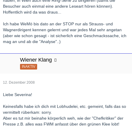
haben, in Wien auch eine Ring-Serie zu dirigieren (damit die
Besucher auch einmal eine andere Leseart hören können).
Hoffentlich wird da was draus...
Ich habe WeMö bis dato an der STOP nur als Strauss- und
Wagnerdirigent kennen gelernt und war jedes Mal sehr angetan
(aber wie schon gesagt - ist sicherlich eine Geschmackssache, ich
mag an und ab die "Analyse"..)
Wiener Klang
INAKTIV
12. Dezember 2008
Liebe Severina!
Keinesfalls habe ich dich mit Lobhudelei, etc. gemeint, falls das so
vermittelt rüberkam: sorry.
Aber es tut mir beinahe körperlich weh, wie der "Chefkritiker" der
Presse z.B. alles was FWM anfasst über den grünen Klee lobt!