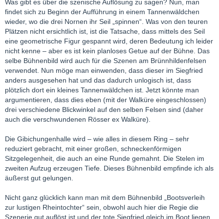
Was gibt es über die szenische Auflösung zu sagen? Nun, man
findet sich zu Beginn der Aufführung in einem Tannenwäldchen
wieder, wo die drei Nornen ihr Seil „spinnen“. Was von den teuren
Plätzen nicht ersichtlich ist, ist die Tatsache, dass mittels des Seil
eine geometrische Figur gespannt wird, deren Bedeutung ich leider
nicht kenne – aber es ist kein planloses Getue auf der Bühne. Das
selbe Bühnenbild wird auch für die Szenen am Brünnhildenfelsen
verwendet. Nun möge man einwenden, dass dieser im Siegfried
anders ausgesehen hat und das dadurch unlogisch ist, dass
plötzlich dort ein kleines Tannenwäldchen ist. Jetzt könnte man
argumentieren, dass dies eben (mit der Walküre eingeschlossen)
drei verschiedene Blickwinkel auf den selben Felsen sind (daher
auch die verschwundenen Rösser ex Walküre).
Die Gibichungenhalle wird – wie alles in diesem Ring – sehr
reduziert gebracht, mit einer großen, schneckenförmigen
Sitzgelegenheit, die auch an eine Runde gemahnt. Die Stelen im
zweiten Aufzug erzeugen Tiefe. Dieses Bühnenbild empfinde ich als
äußerst gut gelungen.
Nicht ganz glücklich kann man mit dem Bühnenbild „Bootsverleih
zur lustigen Rheintochter“ sein, obwohl auch hier die Regie die
Szenerie gut auflöst ist und der tote Siegfried gleich im Boot liegen