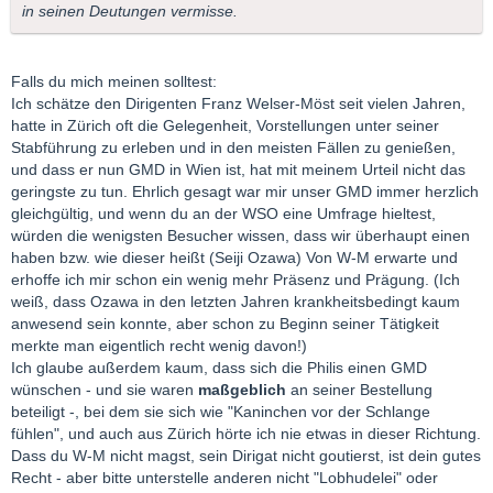
in seinen Deutungen vermisse.
Falls du mich meinen solltest:
Ich schätze den Dirigenten Franz Welser-Möst seit vielen Jahren,
hatte in Zürich oft die Gelegenheit, Vorstellungen unter seiner
Stabführung zu erleben und in den meisten Fällen zu genießen,
und dass er nun GMD in Wien ist, hat mit meinem Urteil nicht das
geringste zu tun. Ehrlich gesagt war mir unser GMD immer herzlich
gleichgültig, und wenn du an der WSO eine Umfrage hieltest,
würden die wenigsten Besucher wissen, dass wir überhaupt einen
haben bzw. wie dieser heißt (Seiji Ozawa) Von W-M erwarte und
erhoffe ich mir schon ein wenig mehr Präsenz und Prägung. (Ich
weiß, dass Ozawa in den letzten Jahren krankheitsbedingt kaum
anwesend sein konnte, aber schon zu Beginn seiner Tätigkeit
merkte man eigentlich recht wenig davon!)
Ich glaube außerdem kaum, dass sich die Philis einen GMD
wünschen - und sie waren
maßgeblich
an seiner Bestellung
beteiligt -, bei dem sie sich wie "Kaninchen vor der Schlange
fühlen", und auch aus Zürich hörte ich nie etwas in dieser Richtung.
Dass du W-M nicht magst, sein Dirigat nicht goutierst, ist dein gutes
Recht - aber bitte unterstelle anderen nicht "Lobhudelei" oder