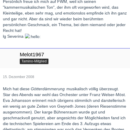
Persönlich freue ich mich auf FWM, weil ich seinen
"kammermusikalischen Ton", der ihm oft vorgeworfen wird, das
Kleinteilige, eben sehr mag, und emotionslos empfinde ich ihn ganz
und gar nicht. Aber da sind wir wieder beim berühmten
persönlichen Geschmack, ein Thema, bei dem niemand oder jeder
Recht hat!
lg Severina
Melot1967
Tamino-Mitglied
15. Dezember 2008
Mich hat diese
Götterdämmerung
musikalisch völlig überzeugt.
Star des Abends war wohl das Orchester unter Franz Welser-Möst.
Eva Johansson erinnert mich übrigens stimmlich und darstellerisch
ein wenig an gute Zeiten von Gwyneth Jones (deren Riesenstimme
ausgenommen). Der karge Bühnenraum wurde gut und
geschmackvoll genutzt, aber angesichts der Möglichkeiten fand ich
die technischen Spielereien am Ende des 3. Aufzugs etwas
dilettantisch; am stimmigsten war noch das Versenken des Bootes