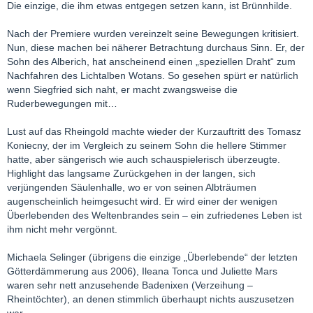
Die einzige, die ihm etwas entgegen setzen kann, ist Brünnhilde.
Nach der Premiere wurden vereinzelt seine Bewegungen kritisiert.
Nun, diese machen bei näherer Betrachtung durchaus Sinn. Er, der
Sohn des Alberich, hat anscheinend einen „speziellen Draht“ zum
Nachfahren des Lichtalben Wotans. So gesehen spürt er natürlich
wenn Siegfried sich naht, er macht zwangsweise die
Ruderbewegungen mit…
Lust auf das Rheingold machte wieder der Kurzauftritt des Tomasz
Koniecny, der im Vergleich zu seinem Sohn die hellere Stimmer
hatte, aber sängerisch wie auch schauspielerisch überzeugte.
Highlight das langsame Zurückgehen in der langen, sich
verjüngenden Säulenhalle, wo er von seinen Albträumen
augenscheinlich heimgesucht wird. Er wird einer der wenigen
Überlebenden des Weltenbrandes sein – ein zufriedenes Leben ist
ihm nicht mehr vergönnt.
Michaela Selinger (übrigens die einzige „Überlebende“ der letzten
Götterdämmerung aus 2006), Ileana Tonca und Juliette Mars
waren sehr nett anzusehende Badenixen (Verzeihung –
Rheintöchter), an denen stimmlich überhaupt nichts auszusetzen
war.