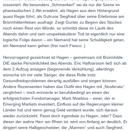
inszeniert. Als besonders „Schmankerl“ sei da nur die Szene im
phantastischen 2.Akt erwähnt, als Hagen aus dem Hintergrund
quasi Regie führt, als Gutrune Siegfried über seine Erlebnisse am
Brünnhildenfelsen ausfragt. Zeigt Gunter zu Beginn des Stückes
noch einen Rest von Würde, so schmilzt diese im Laufe des
Abends dahin und sein unspektakulärer Tod ist eigentlich nur eine
logische Folge davon – ein Niemand hat seine Schuldigkeit getan,
ein Niemand kann gehen (frei nach Fiesco..).
Hervorragend gezeichnet ist Hagen – gemeinsam mit Brünnhilde
DIE starke Persönlichkeit des Abends. Eric Halfvarsson ließ sich ab
dem 2.Aufzug ansagen (beginnende Verkühlung), allerdings
wünsche ich mir viele Sänger, die diese Rolle trotz
Gesundheitsproblemen derartig ausfüllen und singen können.
Andere Rezensenten haben das Outfit des Hagen mit „Nosferatu“
verglichen – mich erinnerte er berufsbedingt an einen der
erfolgreichsten Fondsmanager, Mark Moebius – einer, der in
Emerging Markets investiert, Einfluss auf die Regierungen kleiner
Länder hat und wenn genug Geld verdient wurde, sich daraus
wieder zurückzieht. Passt doch irgendwie zu Hagen, oder? Dass
dieser der wahre Herr am Rhein ist, wird von Anfang an deutlich. Er
dirigiert seine Halbgeschwister, die „Mannen“ und auch Siegfried.