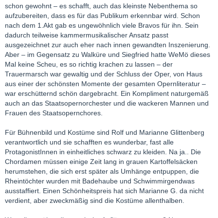
schon gewohnt – es schafft, auch das kleinste Nebenthema so
aufzubereiten, dass es für das Publikum erkennbar wird. Schon
nach dem 1.Akt gab es ungewöhnlich viele Bravos für ihn. Sein
dadurch teilweise kammermusikalischer Ansatz passt
ausgezeichnet zur auch eher nach innen gewandten Inszenierung.
Aber – im Gegensatz zu Walküre und Siegfried hatte WeMö dieses
Mal keine Scheu, es so richtig krachen zu lassen – der
Trauermarsch war gewaltig und der Schluss der Oper, von Haus
aus einer der schönsten Momente der gesamten Opernliteratur –
war erschütternd schön dargebracht. Ein Kompliment naturgemäß
auch an das Staatsopernorchester und die wackeren Mannen und
Frauen des Staatsopernchores.
Für Bühnenbild und Kostüme sind Rolf und Marianne Glittenberg
verantwortlich und sie schafften es wunderbar, fast alle
ProtagonistInnen in einheitliches schwarz zu kleiden. Na ja.. Die
Chordamen müssen einige Zeit lang in grauen Kartoffelsäcken
herumstehen, die sich erst später als Umhänge entpuppen, die
Rheintöchter wurden mit Badehaube und Schwimmirgendwas
ausstaffiert. Einen Schönheitspreis hat sich Marianne G. da nicht
verdient, aber zweckmäßig sind die Kostüme allenthalben.