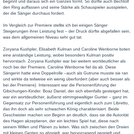
beginnt und daraus sich ein Ganzes formt. So dürfte auch Bechtolf
den Ring auffassen und seine Stärke als Schauspieler ausspielen,
der die Sänger durchaus fordert.
Im Vergleich zur Premiere stellte ich bei einigen Sänger
Steigerungen ihrer Leistung fest – der Druck dürfte abgefallen sein,
was dem allgemeinen Niveau sehr gut tat.
Zoryana Kushpler, Elisabeth Kulman und Caroline Wenborne boten
eine anständige Leistung, wobei besonders Kulman positiv
hervorstach. Zoryana Kushpler war bei weitem wortdeutlicher als
noch bei der Premiere, Caroline Wenborne fiel da ab. Diese
Sängerin hatte eine Doppelrolle –auch als Gutrune musste sie ran
und wirkte da teilweise ein wenig überfordert (aber auch besser als
bei der Premiere). Interessant war die Personenführung der
Gibichungen-Kinder. Boaz Daniel, der sich ebenfalls gesteigert hat,
war ein wortdeutlicher, äußerst stimmgewaltiger Gunter – ganz im
Gegensatz zur Personenführung und eigentlich auch zum Libretto,
das ihn doch als sehr schwachen König charakterisiert. Beide
Geschwister machen von Beginn an deutlich, dass sie die Autorität
des Hagen akzeptieren, der ein leichtes Spiel hat, diese nach
seinem Willen und Plänen zu leiten. Was sich zwischen den Dreien
mit kleinen Gesten so abspielt, war hervorragend gespielt und