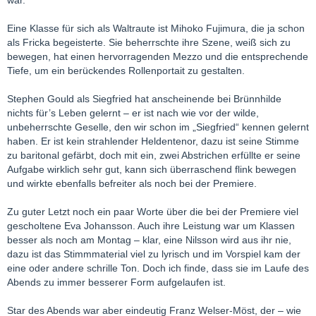
Eine Klasse für sich als Waltraute ist Mihoko Fujimura, die ja schon
als Fricka begeisterte. Sie beherrschte ihre Szene, weiß sich zu
bewegen, hat einen hervorragenden Mezzo und die entsprechende
Tiefe, um ein berückendes Rollenportait zu gestalten.
Stephen Gould als Siegfried hat anscheinende bei Brünnhilde
nichts für’s Leben gelernt – er ist nach wie vor der wilde,
unbeherrschte Geselle, den wir schon im „Siegfried“ kennen gelernt
haben. Er ist kein strahlender Heldentenor, dazu ist seine Stimme
zu baritonal gefärbt, doch mit ein, zwei Abstrichen erfüllte er seine
Aufgabe wirklich sehr gut, kann sich überraschend flink bewegen
und wirkte ebenfalls befreiter als noch bei der Premiere.
Zu guter Letzt noch ein paar Worte über die bei der Premiere viel
gescholtene Eva Johansson. Auch ihre Leistung war um Klassen
besser als noch am Montag – klar, eine Nilsson wird aus ihr nie,
dazu ist das Stimmmaterial viel zu lyrisch und im Vorspiel kam der
eine oder andere schrille Ton. Doch ich finde, dass sie im Laufe des
Abends zu immer besserer Form aufgelaufen ist.
Star des Abends war aber eindeutig Franz Welser-Möst, der – wie