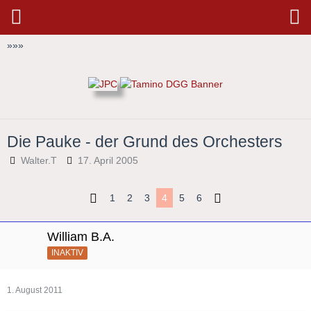
»
»
»
Die Pauke - der Grund des Orchesters
Walter.T
17. April 2005
1
2
3
4
5
6
William B.A.
INAKTIV
1. August 2011