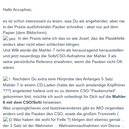
Hallo Accuphan,
es ist schon interessant zu lesen, was Du als angehender, aber nie
in der Praxis ausführender Pauker schreibst - aber nur auf dem
Papier (dem Bildschirm).
In der Praxis sehe ich das so wie Josef, das die Plastikfelle
anders aber nicht eben schlechter klingen.
Und Willi würde die Mahler 7 nicht als herausragend herausstellen
und jetzt neuerdings die Solti/CSO-Aufnahme der Mahler 3 als
seine persönliche Referenz erwähnen, wenn die Pauken nicht OK
wären.
Nachdem Du extra eine Hörprobe des Anfanges 5.Satz
Mahler 7 in einem CD-Laden (hatte der auch anständige Köpfhörer
???) angetestet hattest und so zu deinem CSO-"Paukenurteil"
gekommen bist, möchte ich auch unbedingt für Dich auf die
Mahler
6 mit dem CSO/Solti
hinweisen.
Was urspünglicheres und fastzinierenderes gibt es IMO nirgendwo
anders und die Pauken des CSO, sowie die großen Trommeln (
Was haben die wohl für Felle ?) klingen dort ebenso genial ...
der 1.Satz ist der Wahnsinn ... Wahnsinnsaufnahmen von Decca ...