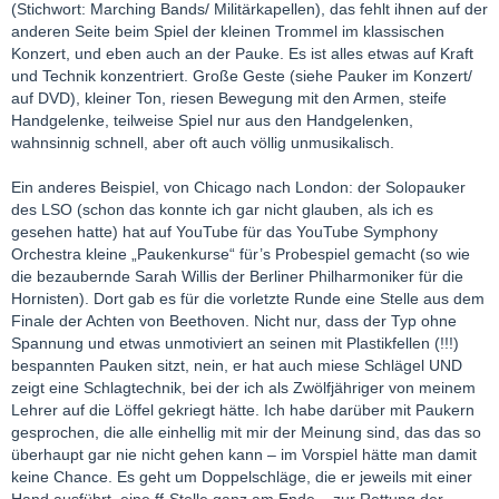
(Stichwort: Marching Bands/ Militärkapellen), das fehlt ihnen auf der
anderen Seite beim Spiel der kleinen Trommel im klassischen
Konzert, und eben auch an der Pauke. Es ist alles etwas auf Kraft
und Technik konzentriert. Große Geste (siehe Pauker im Konzert/
auf DVD), kleiner Ton, riesen Bewegung mit den Armen, steife
Handgelenke, teilweise Spiel nur aus den Handgelenken,
wahnsinnig schnell, aber oft auch völlig unmusikalisch.
Ein anderes Beispiel, von Chicago nach London: der Solopauker
des LSO (schon das konnte ich gar nicht glauben, als ich es
gesehen hatte) hat auf YouTube für das YouTube Symphony
Orchestra kleine „Paukenkurse“ für’s Probespiel gemacht (so wie
die bezaubernde Sarah Willis der Berliner Philharmoniker für die
Hornisten). Dort gab es für die vorletzte Runde eine Stelle aus dem
Finale der Achten von Beethoven. Nicht nur, dass der Typ ohne
Spannung und etwas unmotiviert an seinen mit Plastikfellen (!!!)
bespannten Pauken sitzt, nein, er hat auch miese Schlägel UND
zeigt eine Schlagtechnik, bei der ich als Zwölfjähriger von meinem
Lehrer auf die Löffel gekriegt hätte. Ich habe darüber mit Paukern
gesprochen, die alle einhellig mit mir der Meinung sind, das das so
überhaupt gar nie nicht gehen kann – im Vorspiel hätte man damit
keine Chance. Es geht um Doppelschläge, die er jeweils mit einer
Hand ausführt, eine ff-Stelle ganz am Ende – zur Rettung der