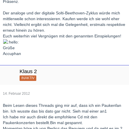
Präsenz.
Der analoge und der digitale Solti-Beethoven-Zyklus würde mich
mittlerweile schon interessieren. Kaufen werde ich sie wohl eher
nicht. Vielleicht ergibt sich mal die Gelegenheit, erstmals respektive
erneut hinein zu hören.
Euch weiterhin viel Vergnügen mit den genannten Einspielungen!
Grüße
Accuphan
Klaus 2
INAKTIV
14. Februar 2012
Beim Lesen dieses Threads ging mir auf, dass ich ein Paukenfan
bin. Ich wusste das bis dato gar nicht. Sieh mal einer an1
Ich habe mir auch direkt die empfohlene Cd mit den
Paukenkonzerten bestellt.Bin mal gespannt.
Momentan höre ich von Berlioz das Requiem und da geht es im 2.