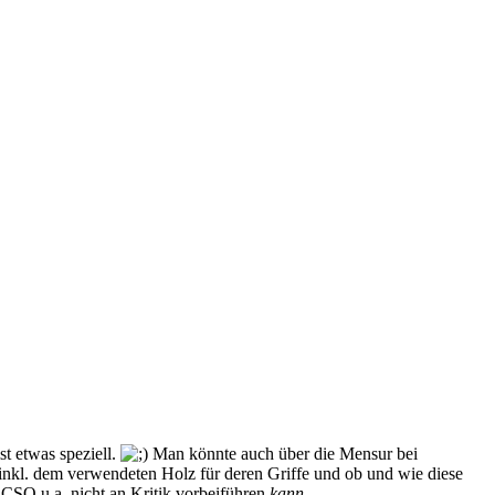
st etwas speziell.
Man könnte auch über die Mensur bei
inkl. dem verwendeten Holz für deren Griffe und ob und wie diese
s CSO u.a. nicht an Kritik vorbeiführen
kann
.