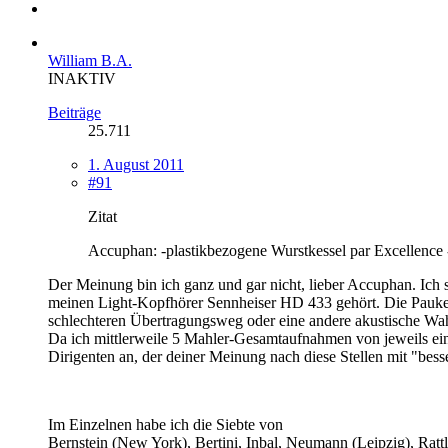
William B.A.
INAKTIV
Beiträge
25.711
1. August 2011
#91
Zitat
Accuphan: -plastikbezogene Wurstkessel par Excellence - d
Der Meinung bin ich ganz und gar nicht, lieber Accuphan. Ich s
meinen Light-Kopfhörer Sennheiser HD 433 gehört. Die Paukenf
schlechteren Übertragungsweg oder eine andere akustische Wah
Da ich mittlerweile 5 Mahler-Gesamtaufnahmen von jeweils ei
Dirigenten an, der deiner Meinung nach diese Stellen mit "bess
Im Einzelnen habe ich die Siebte von
Bernstein (New York), Bertini, Inbal, Neumann (Leipzig), Rattl