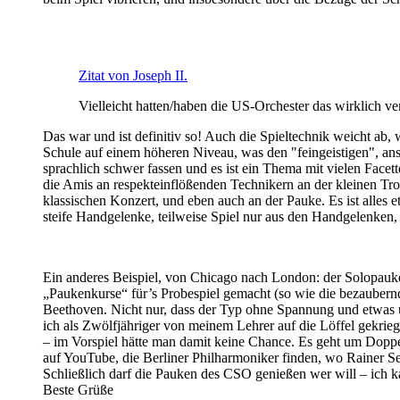
Zitat von Joseph II.
Vielleicht hatten/haben die US-Orchester das wirklich ver
Das war und ist definitiv so! Auch die Spieltechnik weicht ab, 
Schule auf einem höheren Niveau, was den "feingeistigen", anspr
sprachlich schwer fassen und es ist ein Thema mit vielen Fac
die Amis an respekteinflößenden Technikern an der kleinen Tro
klassischen Konzert, und eben auch an der Pauke. Es ist alles
steife Handgelenke, teilweise Spiel nur aus den Handgelenken, 
Ein anderes Beispiel, von Chicago nach London: der Solopauke
„Paukenkurse“ für’s Probespiel gemacht (so wie die bezaubernde
Beethoven. Nicht nur, dass der Typ ohne Spannung und etwas unm
ich als Zwölfjähriger von meinem Lehrer auf die Löffel gekriegt
– im Vorspiel hätte man damit keine Chance. Es geht um Doppel
auf YouTube, die Berliner Philharmoniker finden, wo Rainer 
Schließlich darf die Pauken des CSO genießen wer will – ich k
Beste Grüße