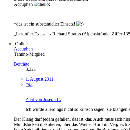
Accuphan
*das ist ein substantieller Einsatz!
„In sanfter Extase“ - Richard Strauss (Alpensinfonie, Ziffer 135
Online
Accuphan
Tamino-Mitglied
Beiträge
3.321
1. August 2011
#93
Zitat von Joseph II.
Ich würde allerdings nicht so kritisch sagen, sie klängen 
Der Klang darf jedem gefallen, das ist klar. Auch muss sich ni
Mundstücken diskutieren; über das Wiener Horn im Vergleich z
beim Spiel vibrieren, und insbesondere über die Bezüge der Schl