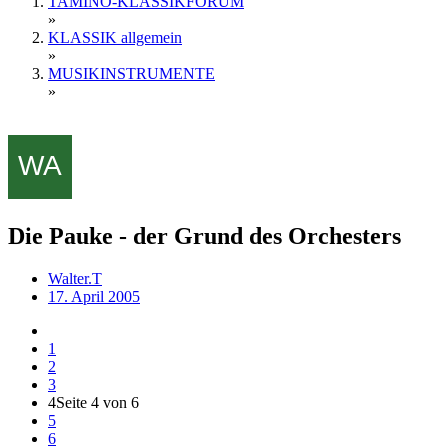
TAMINO-KLASSIKFORUM
»
KLASSIK allgemein
»
MUSIKINSTRUMENTE
»
Die Pauke - der Grund des Orchesters
Walter.T
17. April 2005
1
2
3
4
Seite 4 von 6
5
6