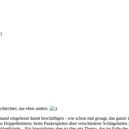
)
schlechter, nur eben anders.
emand eingehend damit beschäftigen - wie schon mal gesagt, das ganze i
u Doppelhörnern; beim Paukespielen über verschiedene Schlägelarten 
ägelköpfe... Für Spezialisten aber ist dies ein Thema, das im Falle de