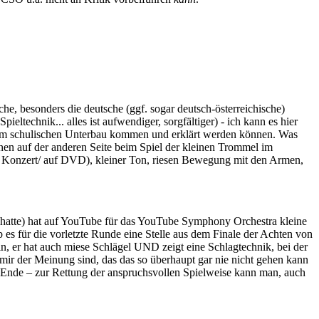
che, besonders die deutsche (ggf. sogar deutsch-österreichische)
ltechnik... alles ist aufwendiger, sorgfältiger) - ich kann es hier
s dem schulischen Unterbau kommen und erklärt werden können. Was
nen auf der anderen Seite beim Spiel der kleinen Trommel im
 im Konzert/ auf DVD), kleiner Ton, riesen Bewegung mit den Armen,
n hatte) hat auf YouTube für das YouTube Symphony Orchestra kleine
 es für die vorletzte Runde eine Stelle aus dem Finale der Achten von
in, er hat auch miese Schlägel UND zeigt eine Schlagtechnik, bei der
t mir der Meinung sind, das das so überhaupt gar nie nicht gehen kann
am Ende – zur Rettung der anspruchsvollen Spielweise kann man, auch