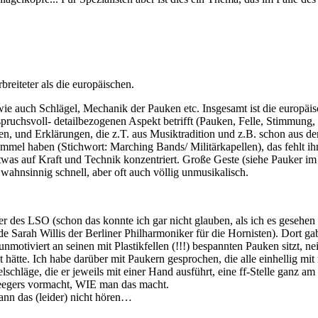
breiteter als die europäischen.
wie auch Schlägel, Mechanik der Pauken etc. Insgesamt ist die europäis
uchsvoll- detailbezogenen Aspekt betrifft (Pauken, Felle, Stimmung, Spie
etten, und Erklärungen, die z.T. aus Musiktradition und z.B. schon au
mmel haben (Stichwort: Marching Bands/ Militärkapellen), das fehlt ih
 etwas auf Kraft und Technik konzentriert. Große Geste (siehe Pauker
wahnsinnig schnell, aber oft auch völlig unmusikalisch.
r des LSO (schon das konnte ich gar nicht glauben, als ich es gesehe
 Sarah Willis der Berliner Philharmoniker für die Hornisten). Dort gab
otiviert an seinen mit Plastikfellen (!!!) bespannten Pauken sitzt, ne
 hätte. Ich habe darüber mit Paukern gesprochen, die alle einhellig mi
schläge, die er jeweils mit einer Hand ausführt, eine ff-Stelle ganz 
Seegers vormacht, WIE man das macht.
ann das (leider) nicht hören…