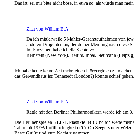
Das ist, sei mir bitte nicht böse, in etwa so, als würde man m
Zitat von William B.A.
Da ich mittlerweile 5 Mahler-Gesamtaufnahmen von jewe
anderen Dirigenten an, der deiner Meinung nach diese Ste
Im Einzelnen habe ich die Siebte von
Bernstein (New York), Bertini, Inbal, Neumann (Leipzig)
Ich habe heute keine Zeit mehr, einen Hörvergleich zu machen.
das Gewandhaus ist; Tennstedt (London?) könnte schief gehen.
Zitat von William B.A.
Rattle mit den Berliner Philharmonikern werde ich am 3.
Die Berliner spielen KEINE Plastikfelle!!! Und ich wette me
Tallin mit 197% Luftfeuchtigkeit o.ä.). Ob Seegers oder Welzel
Beste Grüße und gute Nacht zusammen,