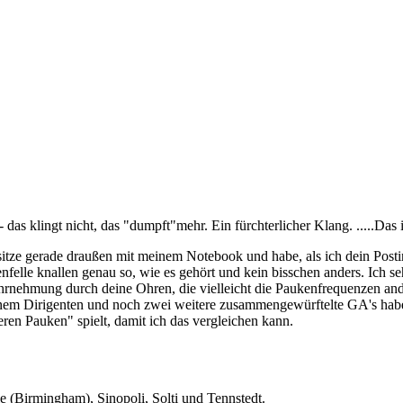
as klingt nicht, das "dumpft"mehr. Ein fürchterlicher Klang. .....Das i
itze gerade draußen mit meinem Notebook und habe, als ich dein Posting
elle knallen genau so, wie es gehört und kein bisschen anders. Ich se
rnehmung durch deine Ohren, die vielleicht die Paukenfrequenzen and
nem Dirigenten und noch zwei weitere zusammengewürftelte GA's habe
eren Pauken" spielt, damit ich das vergleichen kann.
e (Birmingham), Sinopoli, Solti und Tennstedt.