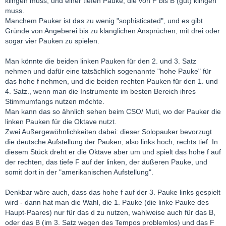
klingen muss, und einer tiefen Pauke, die von F bis B (gut) klingen
muss.
Manchem Pauker ist das zu wenig "sophisticated", und es gibt
Gründe von Angeberei bis zu klanglichen Ansprüchen, mit drei oder
sogar vier Pauken zu spielen.
Man könnte die beiden linken Pauken für den 2. und 3. Satz
nehmen und dafür eine tatsächlich sogenannte "hohe Pauke" für
das hohe f nehmen, und die beiden rechten Pauken für den 1. und
4. Satz., wenn man die Instrumente im besten Bereich ihres
Stimmumfangs nutzen möchte.
Man kann das so ähnlich sehen beim CSO/ Muti, wo der Pauker die
linken Pauken für die Oktave nutzt.
Zwei Außergewöhnlichkeiten dabei: dieser Solopauker bevorzugt
die deutsche Aufstellung der Pauken, also links hoch, rechts tief. In
diesem Stück dreht er die Oktave aber um und spielt das hohe f auf
der rechten, das tiefe F auf der linken, der äußeren Pauke, und
somit dort in der "amerikanischen Aufstellung".
Denkbar wäre auch, dass das hohe f auf der 3. Pauke links gespielt
wird - dann hat man die Wahl, die 1. Pauke (die linke Pauke des
Haupt-Paares) nur für das d zu nutzen, wahlweise auch für das B,
oder das B (im 3. Satz wegen des Tempos problemlos) und das F