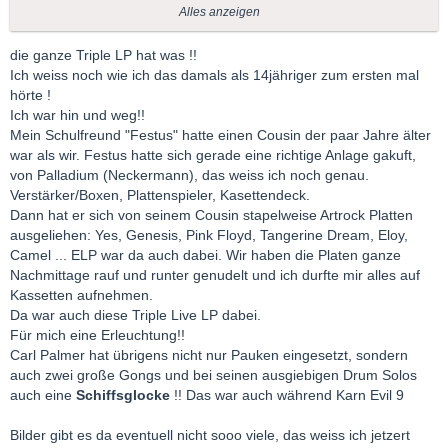
Pauken tatsächlich zum Einsatz kamen)
Alles anzeigen
Bei dem Brahms-Konzert mit Trifonov brachte die Kamera
die ganze Triple LP hat was !!
einmal einen Blick aus Sicht des Publikums, wo ganz oben in
Ich weiss noch wie ich das damals als 14jähriger zum ersten mal
der Mitte der Paukist hinter fünf oder sechs Pauken zu sehen
hörte !
war! Da kamen Erinnerungen auf
Ich war hin und weg!!
Mein Schulfreund "Festus" hatte einen Cousin der paar Jahre älter
Leider finde ich kein Bild im Web außer der Rückseite des
war als wir. Festus hatte sich gerade eine richtige Anlage gakuft,
Plattencovers
von Palladium (Neckermann), das weiss ich noch genau.
Verstärker/Boxen, Plattenspieler, Kasettendeck.
Dann hat er sich von seinem Cousin stapelweise Artrock Platten
ausgeliehen: Yes, Genesis, Pink Floyd, Tangerine Dream, Eloy,
Karn Evil 9 hat was!
Camel ... ELP war da auch dabei. Wir haben die Platen ganze
Nachmittage rauf und runter genudelt und ich durfte mir alles auf
Kassetten aufnehmen.
Da war auch diese Triple Live LP dabei.
Für mich eine Erleuchtung!!
Carl Palmer hat übrigens nicht nur Pauken eingesetzt, sondern
auch zwei große Gongs und bei seinen ausgiebigen Drum Solos
auch eine
Schiffsglocke
!! Das war auch während Karn Evil 9
Bilder gibt es da eventuell nicht sooo viele, das weiss ich jetzert