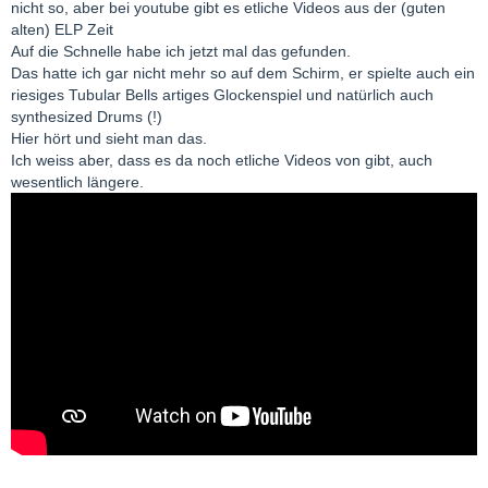
nicht so, aber bei youtube gibt es etliche Videos aus der (guten
alten) ELP Zeit
Auf die Schnelle habe ich jetzt mal das gefunden.
Das hatte ich gar nicht mehr so auf dem Schirm, er spielte auch ein
riesiges Tubular Bells artiges Glockenspiel und natürlich auch
synthesized Drums (!)
Hier hört und sieht man das.
Ich weiss aber, dass es da noch etliche Videos von gibt, auch
wesentlich längere.