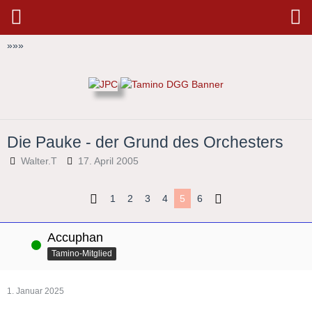
»
»
»
Die Pauke - der Grund des Orchesters
Walter.T
17. April 2005
1
2
3
4
5
6
Accuphan
Online
Tamino-Mitglied
1. Januar 2025