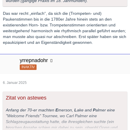
wurden (gängige Praxis im 18. Jahrhundert).
Das war recht „einfach“, da sich die (Trompeten- und)
Paukenstimmen bis in die 1780er Jahre hinein stets an den
existierenden Horn- bzw. Trompetenstimmen orientierten und
weitestgehend
harmonisch wie rhythmisch parallel geführt wurden;
man musste also quasi nur abschreiben. Erst später haben sie sich
epaukizipiert und an Eigenständigkeit gewonnen.
yrrepnadohr
INAKTIV
6. Januar 2025
Zitat von astewes
Anfang der 70-er machten
E
merson,
L
ake and
P
almer eine
"Welcome Friends" Tournee, wo Carl Palmer eine
Schlagzeugausstattung hatte, die ihresgleichen suchte (ein
bisschen Angabe schien mir dabei zu sein, obwohl Gong und