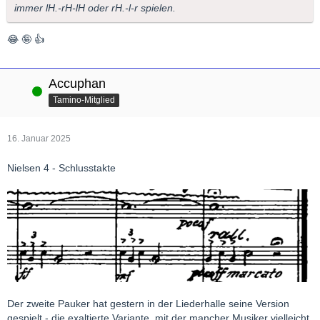
immer lH.-rH-lH oder rH.-l-r spielen.
😂 🤪 👍
Accuphan
Online
Tamino-Mitglied
16. Januar 2025
Nielsen 4 - Schlusstakte
Der zweite Pauker hat gestern in der Liederhalle seine Version
gespielt - die exaltierte Variante, mit der mancher Musiker vielleicht