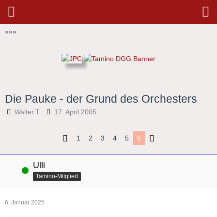
»
»
»
Die Pauke - der Grund des Orchesters
Walter.T
17. April 2005
1
2
3
4
5
6
Ulli
Online
Tamino-Mitglied
6. Januar 2025