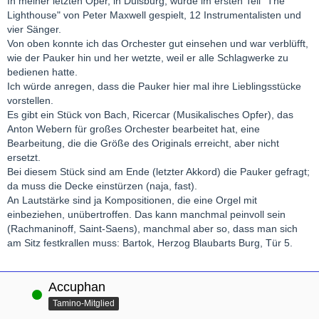
In meiner letzten Oper, in Duisburg, wurde im ersten Teil "The
Lighthouse" von Peter Maxwell gespielt, 12 Instrumentalisten und
vier Sänger.
Von oben konnte ich das Orchester gut einsehen und war verblüfft,
wie der Pauker hin und her wetzte, weil er alle Schlagwerke zu
bedienen hatte.
Ich würde anregen, dass die Pauker hier mal ihre Lieblingsstücke
vorstellen.
Es gibt ein Stück von Bach, Ricercar (Musikalisches Opfer), das
Anton Webern für großes Orchester bearbeitet hat, eine
Bearbeitung, die die Größe des Originals erreicht, aber nicht
ersetzt.
Bei diesem Stück sind am Ende (letzter Akkord) die Pauker gefragt;
da muss die Decke einstürzen (naja, fast).
An Lautstärke sind ja Kompositionen, die eine Orgel mit
einbeziehen, unübertroffen. Das kann manchmal peinvoll sein
(Rachmaninoff, Saint-Saens), manchmal aber so, dass man sich
am Sitz festkrallen muss: Bartok, Herzog Blaubarts Burg, Tür 5.
Accuphan
Online
Tamino-Mitglied