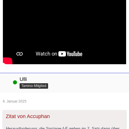
Ulli
Online
Tamino-Mitglied
6. Januar 2025
Zitat von Accuphan
Herausforderung: die Sprünge f-F gehen im 2. Satz dann über