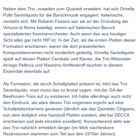
Neben dem Trio -zuweilen zum Quartett erweitert- hat sich Ornella
Puliti Santoliquido für die Barockmusik engagiert, italienische,
versteht sich. Mit Roberto Fasano war sie an der Gründung der
Virtuosi di Roma beteiligt, einem auf italienischen Barock
spezialisierten Kammerorchester. Auch wenn das aus heutiger
Sicht alles gar nicht HIP ist: In der Zeit, als die ersten Platten dieser
Formation erschienen, waren die dort präsentierten
Komponistennamen nicht sonderlich geläufig. Ornella Santoliquido
spielt auf diesen Platten Cembalo und Klavier, die Trio-Mitstreiter
Arriago Pellicca und Massimo Amfiteatroff tauchen in diesem
Ensemble ebenfalls auf.
Als Formation, die durch Schallplatten präsent ist, hört das Trio
Santoliquido -man muss das so brutal sagen- mit der GA der
Beethoven-Trios auf zu existieren. Ich habe allerdings auch nicht
den Eindruck, als wäre dieses Trio ungemein erpicht auf eine
Schallplattenkarriere gewesen (ähnlich wie das Quintetto Chigiano,
von dem lediglich eine handvoll Platten existiert, alle bei DECCA
erschienen und jede einzelne exzellent). Konzertierend aktiv war
das Trio natürlich erheblich länger (im Web nachlesbare
Rezensionen stammen zum Teil aus den 1970er Jahren).