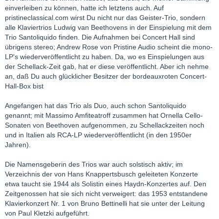
einverleiben zu können, hatte ich letztens auch. Auf
pristineclassical.com wirst Du nicht nur das Geister-Trio, sondern
alle Klaviertrios Ludwig van Beethovens in der Einspielung mit dem
Trio Santoliquido finden. Die Aufnahmen bei Concert Hall sind
übrigens stereo; Andrew Rose von Pristine Audio scheint die mono-
LP's wiederveröffentlicht zu haben. Da, wo es Einspielungen aus
der Schellack-Zeit gab, hat er diese veröffentlicht. Aber ich nehme
an, daß Du auch glücklicher Besitzer der bordeauxroten Concert-
Hall-Box bist
Angefangen hat das Trio als Duo, auch schon Santoliquido
genannt; mit Massimo Amfiteatroff zusammen hat Ornella Cello-
Sonaten von Beethoven aufgenommen, zu Schellackzeiten noch
und in Italien als RCA-LP wiederveröffentlicht (in den 1950er
Jahren).
Die Namensgeberin des Trios war auch solstisch aktiv; im
Verzeichnis der von Hans Knappertsbusch geleiteten Konzerte
etwa taucht sie 1944 als Solistin eines Haydn-Konzertes auf. Den
Zeitgenossen hat sie sich nicht verweigert: das 1953 entstandene
Klavierkonzert Nr. 1 von Bruno Bettinelli hat sie unter der Leitung
von Paul Kletzki aufgeführt.