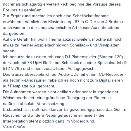
nochmals schlagartig erweitert - ich beginne die Vorzüge dieses
Forums zu genießen.
Zur Ergänzung möchte ich noch eine Schellackaufnahme
erwähnen , nämlich das Klaviertrio op. 87 in C-Dur von J.Brahms -
auch wieder in der unnachahmlichen Art dieses Ausnahmetrios
dargeboten.
Auf die Gefahr hin ,vom Thema abzuschweifen, möchte ich noch
etwas zu meiner Abspieltechnik von Schellack- und Vinylplatten
sagen.
Ich benutze dazu einen robusten DJ-Plattenspieler (Stanton 120) ,
der auch mit 78 UpM läuft - bei Schellack mit einer Spezialnadel (D
5127/ 78 ) und einem zusätzlichen Auflagegewicht.
Das Ganze überspiele ich auf Audio-CDs mit einem CD-Recorder -
als Technik-Dinosaurier habe ich es noch nicht zum Digitalisieren
auf Festplatte o.ä. gebracht.
Die Aufnahmen werden nicht gefiltert oder sonst in irgendeiner
Weise bearbeitet- eine gründliche Reinigung der Platten ist
natürlich absolute Voraussetzung.
Erstaunlich ist , daß nach kurzer Eingewöhnungsphase das Gehirn
Rauschen und andere Nebengeräusche eliminiert - die
Interpretation steht plötzlich ganz im Vordergrund.
Viele Grüße