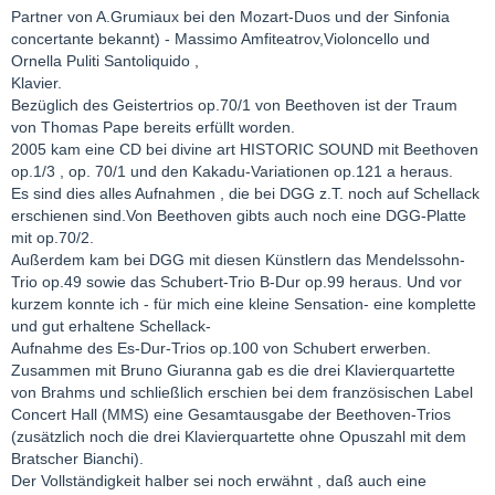
Partner von A.Grumiaux bei den Mozart-Duos und der Sinfonia
concertante bekannt) - Massimo Amfiteatrov,Violoncello und
Ornella Puliti Santoliquido ,
Klavier.
Bezüglich des Geistertrios op.70/1 von Beethoven ist der Traum
von Thomas Pape bereits erfüllt worden.
2005 kam eine CD bei divine art HISTORIC SOUND mit Beethoven
op.1/3 , op. 70/1 und den Kakadu-Variationen op.121 a heraus.
Es sind dies alles Aufnahmen , die bei DGG z.T. noch auf Schellack
erschienen sind.Von Beethoven gibts auch noch eine DGG-Platte
mit op.70/2.
Außerdem kam bei DGG mit diesen Künstlern das Mendelssohn-
Trio op.49 sowie das Schubert-Trio B-Dur op.99 heraus. Und vor
kurzem konnte ich - für mich eine kleine Sensation- eine komplette
und gut erhaltene Schellack-
Aufnahme des Es-Dur-Trios op.100 von Schubert erwerben.
Zusammen mit Bruno Giuranna gab es die drei Klavierquartette
von Brahms und schließlich erschien bei dem französischen Label
Concert Hall (MMS) eine Gesamtausgabe der Beethoven-Trios
(zusätzlich noch die drei Klavierquartette ohne Opuszahl mit dem
Bratscher Bianchi).
Der Vollständigkeit halber sei noch erwähnt , daß auch eine