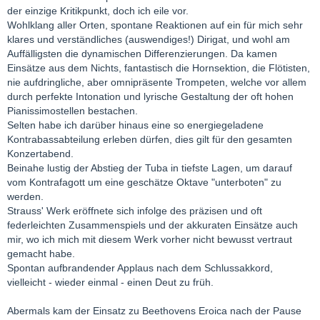
der einzige Kritikpunkt, doch ich eile vor.
Wohlklang aller Orten, spontane Reaktionen auf ein für mich sehr
klares und verständliches (auswendiges!) Dirigat, und wohl am
Auffälligsten die dynamischen Differenzierungen. Da kamen
Einsätze aus dem Nichts, fantastisch die Hornsektion, die Flötisten,
nie aufdringliche, aber omnipräsente Trompeten, welche vor allem
durch perfekte Intonation und lyrische Gestaltung der oft hohen
Pianissimostellen bestachen.
Selten habe ich darüber hinaus eine so energiegeladene
Kontrabassabteilung erleben dürfen, dies gilt für den gesamten
Konzertabend.
Beinahe lustig der Abstieg der Tuba in tiefste Lagen, um darauf
vom Kontrafagott um eine geschätze Oktave "unterboten" zu
werden.
Strauss' Werk eröffnete sich infolge des präzisen und oft
federleichten Zusammenspiels und der akkuraten Einsätze auch
mir, wo ich mich mit diesem Werk vorher nicht bewusst vertraut
gemacht habe.
Spontan aufbrandender Applaus nach dem Schlussakkord,
vielleicht - wieder einmal - einen Deut zu früh.
Abermals kam der Einsatz zu Beethovens Eroica nach der Pause