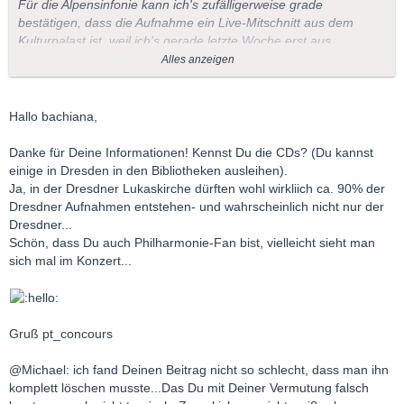
Für die Alpensinfonie kann ich's zufälligerweise grade
bestätigen, dass die Aufnahme ein Live-Mitschnitt aus dem
Kulturpalast ist, weil ich's gerade letzte Woche erst aus
berufenem (d.h. Philharmoniker-)Mund gehört habe.
Alles anzeigen
Das muss aber deswegen durchaus nicht für die übrigen
Aufnahmen gelten. Offenbar macht auch für die Philharmonie
Hallo bachiana,
oft Aufnahmen in der Lukaskirche (das ist hier in Dresden der
übliche Aufnahmeort für CD-Produktionen, wenn ich mich nicht
Danke für Deine Informationen! Kennst Du die CDs? (Du kannst
irre - korrigiere mich bitte, pt_concours, wenn ich da falsch
einige in Dresden in den Bibliotheken ausleihen).
liege).
Ja, in der Dresdner Lukaskirche dürften wohl wirkliich ca. 90% der
Dresdner Aufnahmen entstehen- und wahrscheinlich nicht nur der
Viele Grüße,
Dresdner...
Schön, dass Du auch Philharmonie-Fan bist, vielleicht sieht man
bachiana
sich mal im Konzert...
(ebenfalls ein leidenschaftlicher Philharmoniefan) :lips:
Gruß pt_concours
@Michael: ich fand Deinen Beitrag nicht so schlecht, dass man ihn
komplett löschen musste...Das Du mit Deiner Vermutung falsch