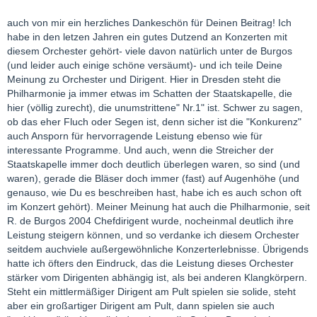
auch von mir ein herzliches Dankeschön für Deinen Beitrag! Ich
habe in den letzen Jahren ein gutes Dutzend an Konzerten mit
diesem Orchester gehört- viele davon natürlich unter de Burgos
(und leider auch einige schöne versäumt)- und ich teile Deine
Meinung zu Orchester und Dirigent. Hier in Dresden steht die
Philharmonie ja immer etwas im Schatten der Staatskapelle, die
hier (völlig zurecht), die unumstrittene" Nr.1" ist. Schwer zu sagen,
ob das eher Fluch oder Segen ist, denn sicher ist die "Konkurenz"
auch Ansporn für hervorragende Leistung ebenso wie für
interessante Programme. Und auch, wenn die Streicher der
Staatskapelle immer doch deutlich überlegen waren, so sind (und
waren), gerade die Bläser doch immer (fast) auf Augenhöhe (und
genauso, wie Du es beschreiben hast, habe ich es auch schon oft
im Konzert gehört). Meiner Meinung hat auch die Philharmonie, seit
R. de Burgos 2004 Chefdirigent wurde, nocheinmal deutlich ihre
Leistung steigern können, und so verdanke ich diesem Orchester
seitdem auchviele außergewöhnliche Konzerterlebnisse. Übrigends
hatte ich öfters den Eindruck, das die Leistung dieses Orchester
stärker vom Dirigenten abhängig ist, als bei anderen Klangkörpern.
Steht ein mittlermäßiger Dirigent am Pult spielen sie solide, steht
aber ein großartiger Dirigent am Pult, dann spielen sie auch