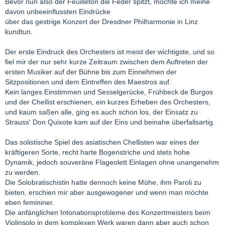
Bevor nun also der Feuilleton die Feder spitzt, möchte ich meine
davon unbeeinflussten Eindrücke
über das gestrige Konzert der Dresdner Philharmonie in Linz
kundtun.
Der erste Eindruck des Orchesters ist meist der wichtigste, und so
fiel mir der nur sehr kurze Zeitraum zwischen dem Auftreten der
ersten Musiker auf der Bühne bis zum Einnehmen der
Sitzpositionen und dem Eintreffen des Maestros auf.
Kein langes Einstimmen und Sesselgerücke, Frühbeck de Burgos
und der Chellist erschienen, ein kurzes Erheben des Orchesters,
und kaum saßen alle, ging es auch schon los, der Einsatz zu
Strauss' Don Quixote kam auf der Eins und beinahe überfallsartig.
Das solistische Spiel des asiatischen Chellisten war eines der
kräftigeren Sorte, recht harte Bogenstriche und stets hohe
Dynamik, jedoch souveräne Flageolett Einlagen ohne unangenehm
zu werden.
Die Solobratischistin hatte dennoch keine Mühe, ihm Paroli zu
bieten, erschien mir aber ausgewogener und wenn man möchte
eben femininer.
Die anfänglichen Intonationsprobleme des Konzertmeisters beim
Violinsolo in dem komplexen Werk waren dann aber auch schon