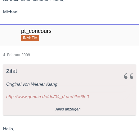
Michael
pt_concours
INAKTIV
4. Februar 2009
Zitat
Original von Wiener Klang
http://www.genuin.de/de/04_d.php?k=65
http://www.genuin.de/de/04_d.php?k=53
Alles anzeigen
Tipp: in mp3 - Samples renhören!
Hallo,