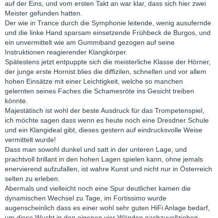
auf der Eins, und vom ersten Takt an war klar, dass sich hier zwei
Meister gefunden hatten.
Der wie in Trance durch die Symphonie leitende, wenig ausufernde
und die linke Hand sparsam einsetzende Frühbeck de Burgos, und
ein unvermittelt wie am Gummiband gezogen auf seine
Instruktionen reagierender Klangkörper.
Spätestens jetzt entpuppte sich die meisterliche Klasse der Hörner,
der junge erste Hornist blies die diffizilen, schnellen und vor allem
hohen Einsätze mit einer Leichtigkeit, welche so manchen
gelernten seines Faches die Schamesröte ins Gesicht treiben
könnte.
Majestätisch ist wohl der beste Ausdruck für das Trompetenspiel,
ich möchte sagen dass wenn es heute noch eine Dresdner Schule
und ein Klangideal gibt, dieses gestern auf eindrucksvolle Weise
vermittelt wurde!
Dass man sowohl dunkel und satt in der unteren Lage, und
prachtvoll brillant in den hohen Lagen spielen kann, ohne jemals
enervierend aufzufallen, ist wahre Kunst und nicht nur in Österreich
selten zu erleben.
Abermals und vielleicht noch eine Spur deutlicher kamen die
dynamischen Wechsel zu Tage, im Fortissimo wurde
augenscheinlich dass es einer wohl sehr guten HiFi Anlage bedarf,
um diese Wucht in den eigenen vier Wänden nachzuvollziehen -