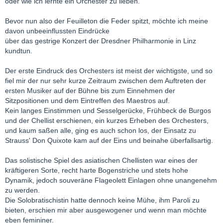
oder wie ich lernte ein Orchester zu lieben.
Bevor nun also der Feuilleton die Feder spitzt, möchte ich meine
davon unbeeinflussten Eindrücke
über das gestrige Konzert der Dresdner Philharmonie in Linz
kundtun.
Der erste Eindruck des Orchesters ist meist der wichtigste, und so
fiel mir der nur sehr kurze Zeitraum zwischen dem Auftreten der
ersten Musiker auf der Bühne bis zum Einnehmen der
Sitzpositionen und dem Eintreffen des Maestros auf.
Kein langes Einstimmen und Sesselgerücke, Frühbeck de Burgos
und der Chellist erschienen, ein kurzes Erheben des Orchesters,
und kaum saßen alle, ging es auch schon los, der Einsatz zu
Strauss' Don Quixote kam auf der Eins und beinahe überfallsartig.
Das solistische Spiel des asiatischen Chellisten war eines der
kräftigeren Sorte, recht harte Bogenstriche und stets hohe
Dynamik, jedoch souveräne Flageolett Einlagen ohne unangenehm
zu werden.
Die Solobratischistin hatte dennoch keine Mühe, ihm Paroli zu
bieten, erschien mir aber ausgewogener und wenn man möchte
eben femininer.