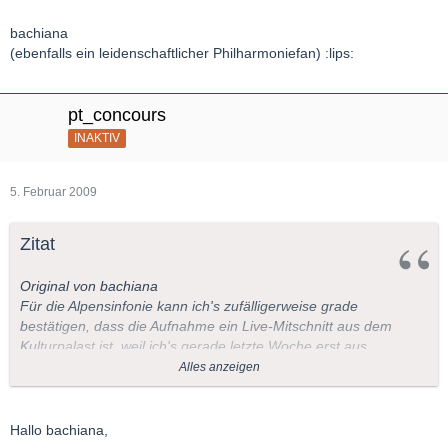
bachiana
(ebenfalls ein leidenschaftlicher Philharmoniefan) :lips:
pt_concours
INAKTIV
5. Februar 2009
Zitat
Original von bachiana
Für die Alpensinfonie kann ich's zufälligerweise grade
bestätigen, dass die Aufnahme ein Live-Mitschnitt aus dem
Kulturpalast ist, weil ich's gerade letzte Woche erst aus
berufenem (d.h. Philharmoniker-)Mund gehört habe.
Alles anzeigen
Das muss aber deswegen durchaus nicht für die übrigen
Aufnahmen gelten. Offenbar macht auch für die Philharmonie
Hallo bachiana,
oft Aufnahmen in der Lukaskirche (das ist hier in Dresden der