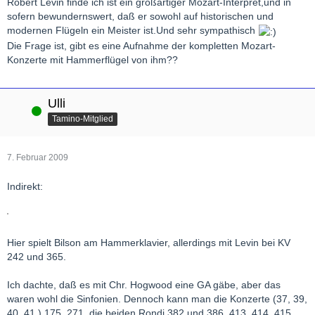
Robert Levin finde ich ist ein großartiger Mozart-Interpret,und in
sofern bewundernswert, daß er sowohl auf historischen und
modernen Flügeln ein Meister ist.Und sehr sympathisch
Die Frage ist, gibt es eine Aufnahme der kompletten Mozart-
Konzerte mit Hammerflügel von ihm??
Ulli
Online
Tamino-Mitglied
7. Februar 2009
Indirekt:
Hier spielt Bilson am Hammerklavier, allerdings mit Levin bei KV
242 und 365.
Ich dachte, daß es mit Chr. Hogwood eine GA gäbe, aber das
waren wohl die Sinfonien. Dennoch kann man die Konzerte (37, 39,
40, 41,) 175, 271, die beiden Rondi 382 und 386, 413, 414, 415,