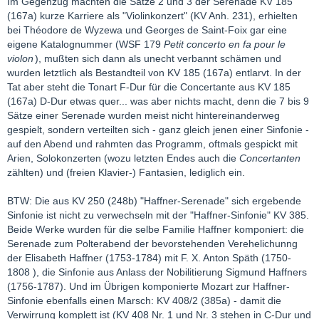
Im Gegenzug machten die Sätze 2 und 3 der Serenade KV 185
(167a) kurze Karriere als "Violinkonzert" (KV Anh. 231), erhielten
bei Théodore de Wyzewa und Georges de Saint-Foix gar eine
eigene Katalognummer (WSF 179
Petit concerto en fa pour le
violon
), mußten sich dann als unecht verbannt schämen und
wurden letztlich als Bestandteil von KV 185 (167a) entlarvt. In der
Tat aber steht die Tonart F-Dur für die Concertante aus KV 185
(167a) D-Dur etwas quer... was aber nichts macht, denn die 7 bis 9
Sätze einer Serenade wurden meist nicht hintereinanderweg
gespielt, sondern verteilten sich - ganz gleich jenen einer Sinfonie -
auf den Abend und rahmten das Programm, oftmals gespickt mit
Arien, Solokonzerten (wozu letzten Endes auch die
Concertanten
zählten) und (freien Klavier-) Fantasien, lediglich ein.
BTW: Die aus KV 250 (248b) "Haffner-Serenade" sich ergebende
Sinfonie ist nicht zu verwechseln mit der "Haffner-Sinfonie" KV 385.
Beide Werke wurden für die selbe Familie Haffner komponiert: die
Serenade zum Polterabend der bevorstehenden Verehelichunng
der Elisabeth Haffner (1753-1784) mit F. X. Anton Späth (1750-
1808 ), die Sinfonie aus Anlass der Nobilitierung Sigmund Haffners
(1756-1787). Und im Übrigen komponierte Mozart zur Haffner-
Sinfonie ebenfalls einen Marsch: KV 408/2 (385a) - damit die
Verwirrung komplett ist (KV 408 Nr. 1 und Nr. 3 stehen in C-Dur und