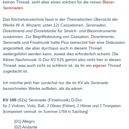
keinen Thread, wohl aber einen solchen für die reinen
Bläser-
Serenaden
.
Das Köchelverzeichnis fasst in der
Thematischen Übersicht der
Werke W. A. Mozarts
unter
12) Cassationen, Serenaden,
Divertimenti und Einzelstücke für Streich- und Blasinstrumente
zusammen. Zur Begriffsdeutung von Cassation, Divertimento,
Serenade und Finalmusik hatte Pius seinerzeit
hier
eine Diskussion
angezettelt, die aber durchaus auch in diesem Thread
weitergeführt werden kann, soweit dies erforderlich scheint. Die
Kleine Nachtmusik
G-Dur KV 525 gehört also nicht hier in diesen
Thread, was auch nicht so schlimm ist, da ihr ein
eigener
Thread
zugedacht ist.
Ich möchte jetzt hier zunächst nur die im KV als
Serenade
bezeichneten Werke auflisten, als da wären:
KV 100
(62a) Serenade (Finalmusik) D-Dur
für 2 Violinen, Viola, Baß, 2 Oboen (Flöten), 2 Hörner und 2 Trompeten
[komponiert vermutl. im Sommer 1769 in Salzburg]
[01] Allegro
[02] Andante