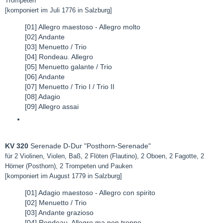
Trompeten
[komponiert im Juli 1776 in Salzburg]
[01] Allegro maestoso - Allegro molto
[02] Andante
[03] Menuetto / Trio
[04] Rondeau. Allegro
[05] Menuetto galante / Trio
[06] Andante
[07] Menuetto / Trio I / Trio II
[08] Adagio
[09] Allegro assai
KV 320
Serenade D-Dur "Posthorn-Serenade"
für 2 Violinen, Violen, Baß, 2 Flöten (Flautino), 2 Oboen, 2 Fagotte, 2
Hörner (Posthorn), 2 Trompeten und Pauken
[komponiert im August 1779 in Salzburg]
[01] Adagio maestoso - Allegro con spirito
[02] Menuetto / Trio
[03] Andante grazioso
[04] Rondeau. Allegro ma non troppo