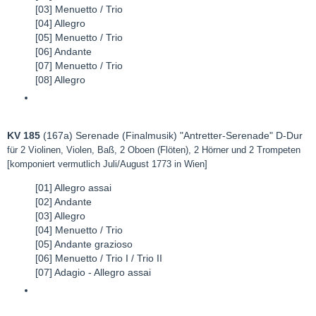
[03] Menuetto / Trio
[04] Allegro
[05] Menuetto / Trio
[06] Andante
[07] Menuetto / Trio
[08] Allegro
KV 185
(167a) Serenade (Finalmusik) "Antretter-Serenade" D-Dur
für 2 Violinen, Violen, Baß, 2 Oboen (Flöten), 2 Hörner und 2 Trompeten
[komponiert vermutlich Juli/August 1773 in Wien]
[01] Allegro assai
[02] Andante
[03] Allegro
[04] Menuetto / Trio
[05] Andante grazioso
[06] Menuetto / Trio I / Trio II
[07] Adagio - Allegro assai