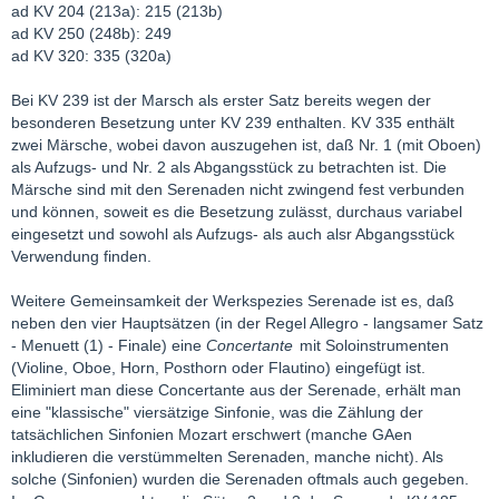
ad KV 204 (213a): 215 (213b)
ad KV 250 (248b): 249
ad KV 320: 335 (320a)
Bei KV 239 ist der Marsch als erster Satz bereits wegen der
besonderen Besetzung unter KV 239 enthalten. KV 335 enthält
zwei Märsche, wobei davon auszugehen ist, daß Nr. 1 (mit Oboen)
als Aufzugs- und Nr. 2 als Abgangsstück zu betrachten ist. Die
Märsche sind mit den Serenaden nicht zwingend fest verbunden
und können, soweit es die Besetzung zulässt, durchaus variabel
eingesetzt und sowohl als Aufzugs- als auch alsr Abgangsstück
Verwendung finden.
Weitere Gemeinsamkeit der Werkspezies Serenade ist es, daß
neben den vier Hauptsätzen (in der Regel Allegro - langsamer Satz
- Menuett (1) - Finale) eine
Concertante
mit Soloinstrumenten
(Violine, Oboe, Horn, Posthorn oder Flautino) eingefügt ist.
Eliminiert man diese Concertante aus der Serenade, erhält man
eine "klassische" viersätzige Sinfonie, was die Zählung der
tatsächlichen Sinfonien Mozart erschwert (manche GAen
inkludieren die verstümmelten Serenaden, manche nicht). Als
solche (Sinfonien) wurden die Serenaden oftmals auch gegeben.