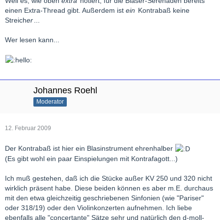
Weil es, wie oben
extra
notiert, für die Bläser-Serenaden bereits
einen Extra-Thread gibt. Außerdem ist
ein
Kontrabaß keine
Streich
er
...
Wer lesen kann...
Johannes Roehl
Moderator
12. Februar 2009
Der Kontrabaß ist hier ein Blasinstrument ehrenhalber
(Es gibt wohl ein paar Einspielungen mit Kontrafagott...)
Ich muß gestehen, daß ich die Stücke außer KV 250 und 320 nicht
wirklich präsent habe. Diese beiden können es aber m.E. durchaus
mit den etwa gleichzeitig geschriebenen Sinfonien (wie "Pariser"
oder 318/19) oder den Violinkonzerten aufnehmen. Ich liebe
ebenfalls alle "concertante" Sätze sehr und natürlich den d-moll-