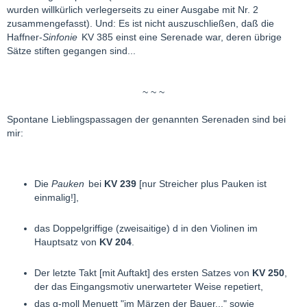
wurden willkürlich verlegerseits zu einer Ausgabe mit Nr. 2
zusammengefasst). Und: Es ist nicht auszuschließen, daß die
Haffner-
Sinfonie
KV 385 einst eine Serenade war, deren übrige
Sätze stiften gegangen sind...
~ ~ ~
Spontane Lieblingspassagen der genannten Serenaden sind bei
mir:
Die
Pauken
bei
KV 239
[nur Streicher plus Pauken ist
einmalig!],
das Doppelgriffige (zweisaitige) d in den Violinen im
Hauptsatz von
KV 204
.
Der letzte Takt [mit Auftakt] des ersten Satzes von
KV 250
,
der das Eingangsmotiv unerwarteter Weise repetiert,
das g-moll Menuett "im Märzen der Bauer..." sowie