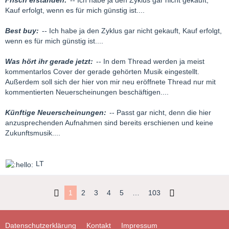
Frisch erstanden:
-- Ich habe ja den Zyklus gar nicht gekauft,
Kauf erfolgt, wenn es für mich günstig ist....
Best buy:
-- Ich habe ja den Zyklus gar nicht gekauft, Kauf erfolgt,
wenn es für mich günstig ist....
Was hört ihr gerade jetzt:
-- In dem Thread werden ja meist
kommentarlos Cover der gerade gehörten Musik eingestellt.
Außerdem soll sich der hier von mir neu eröffnete Thread nur mit
kommentierten Neuerscheinungen beschäftigen....
Künftige Neuerscheinungen:
-- Passt gar nicht, denn die hier
anzusprechenden Aufnahmen sind bereits erschienen und keine
Zukunftsmusik....
LT
1
2
3
4
5
…
103
Datenschutzerklärung
Kontakt
Impressum