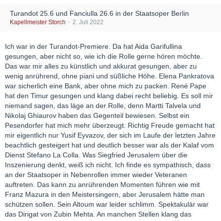
Turandot 25.6 und Fanciulla 26.6 in der Staatsoper Berlin
Kapellmeister Storch
2. Juli 2022
Ich war in der Turandot-Premiere. Da hat Aida Garifullina
gesungen, aber nicht so, wie ich die Rolle gerne hören möchte.
Das war mir alles zu künstlich und akkurat gesungen, aber zu
wenig anrührend, ohne piani und süßliche Höhe. Elena Pankratova
war sicherlich eine Bank, aber ohne mich zu packen. René Pape
hat den Timur gesungen und klang dabei recht beliebig. Es soll mir
niemand sagen, das läge an der Rolle, denn Martti Talvela und
Nikolaj Ghiaurov haben das Gegenteil bewiesen. Selbst ein
Pesendorfer hat mich mehr überzeugt. Richtig Freude gemacht hat
mir eigentlich nur Yusif Eyvazov, der sich im Laufe der letzten Jahre
beachtlich gesteigert hat und deutlich besser war als der Kalaf vom
Dienst Stefano La Colla. Was Siegfried Jerusalem über die
Inszenierung denkt, weiß ich nicht. Ich finde es sympathisch, dass
an der Staatsoper in Nebenrollen immer wieder Veteranen
auftreten. Das kann zu anrührenden Momenten führen wie mit
Franz Mazura in den Meistersingern, aber Jerusalem hätte man
schützen sollen. Sein Altoum war leider schlimm. Spektakulär war
das Dirigat von Zubin Mehta. An manchen Stellen klang das