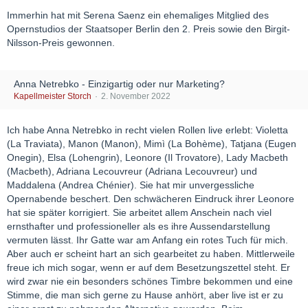
Immerhin hat mit Serena Saenz ein ehemaliges Mitglied des
Opernstudios der Staatsoper Berlin den 2. Preis sowie den Birgit-
Nilsson-Preis gewonnen.
Anna Netrebko - Einzigartig oder nur Marketing?
Kapellmeister Storch
2. November 2022
Ich habe Anna Netrebko in recht vielen Rollen live erlebt: Violetta
(La Traviata), Manon (Manon), Mimì (La Bohème), Tatjana (Eugen
Onegin), Elsa (Lohengrin), Leonore (Il Trovatore), Lady Macbeth
(Macbeth), Adriana Lecouvreur (Adriana Lecouvreur) und
Maddalena (Andrea Chénier). Sie hat mir unvergessliche
Opernabende beschert. Den schwächeren Eindruck ihrer Leonore
hat sie später korrigiert. Sie arbeitet allem Anschein nach viel
ernsthafter und professioneller als es ihre Aussendarstellung
vermuten lässt. Ihr Gatte war am Anfang ein rotes Tuch für mich.
Aber auch er scheint hart an sich gearbeitet zu haben. Mittlerweile
freue ich mich sogar, wenn er auf dem Besetzungszettel steht. Er
wird zwar nie ein besonders schönes Timbre bekommen und eine
Stimme, die man sich gerne zu Hause anhört, aber live ist er zu