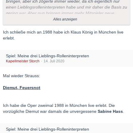
bringen, aber ich zögerte immer wieder, da ich eigentlich nur
einen Lieblingsrolleninterpreten habe und mir daher die Basis zu
gering war. Aber nun bringen immer mehr Mitspieler neue
Rollen ins Spiel, bei denen sie nur einen
Alles anzeigen
Lieblingsrolleninterpreten nennen - und da seit gestern nun
sogar schon die "Feuersnot" im Spiel ist, wird es nun wirklich
Ich schließe mich an.1988 habe ich Klaus König in München live
höchste Zeit für den
Guntram
von Richard Strauss.
erlebt.
Wie gesagt habe ich nur einen Lieblingsrolleninterpreten, auch
wen es gleich zwei Aufnahmen von ihm gibt, wobei ich die gleich
Spiel: Meine drei Lieblings-Rolleninterpreten
als Video verlinkte Münchner Aufnahme bevorzuge (auch, aber
Kapellmeister Storch
14. Juli 2020
nicht nur wegen der - männlichen - Partner).
Mal wieder Strauss:
Fakt ist, dass ich diese Oper nicht so häufig und gerne hören
würde, wenn ich nicht so gerne
Klaus König
in der Titelpartie
Diemut, Feuersnot
hören würde.
Ich habe die Oper zweimal 1988 in München live erlebt. Die
vorzügliche Diemut war damals die unvergessene
Sabine Hass
.
Spiel: Meine drei Lieblings-Rolleninterpreten