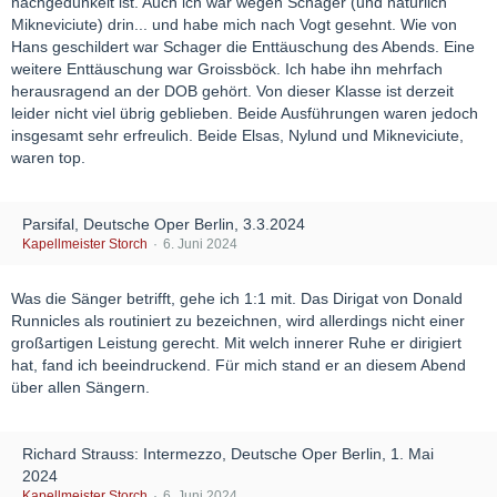
nachgedunkelt ist. Auch ich war wegen Schager (und natürlich
Mikneviciute) drin... und habe mich nach Vogt gesehnt. Wie von
Hans geschildert war Schager die Enttäuschung des Abends. Eine
weitere Enttäuschung war Groissböck. Ich habe ihn mehrfach
herausragend an der DOB gehört. Von dieser Klasse ist derzeit
leider nicht viel übrig geblieben. Beide Ausführungen waren jedoch
insgesamt sehr erfreulich. Beide Elsas, Nylund und Mikneviciute,
waren top.
Parsifal, Deutsche Oper Berlin, 3.3.2024
Kapellmeister Storch
6. Juni 2024
Was die Sänger betrifft, gehe ich 1:1 mit. Das Dirigat von Donald
Runnicles als routiniert zu bezeichnen, wird allerdings nicht einer
großartigen Leistung gerecht. Mit welch innerer Ruhe er dirigiert
hat, fand ich beeindruckend. Für mich stand er an diesem Abend
über allen Sängern.
Richard Strauss: Intermezzo, Deutsche Oper Berlin, 1. Mai
2024
Kapellmeister Storch
6. Juni 2024