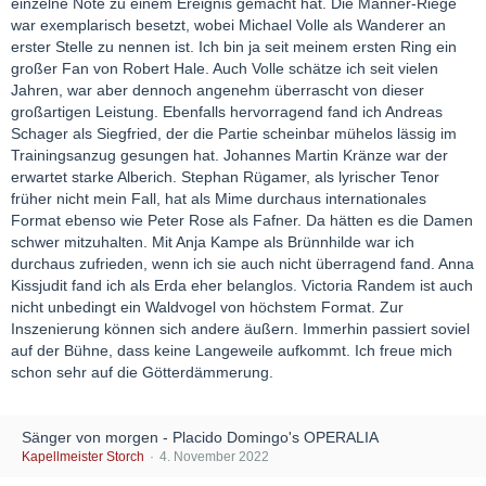
einzelne Note zu einem Ereignis gemacht hat. Die Männer-Riege
war exemplarisch besetzt, wobei Michael Volle als Wanderer an
erster Stelle zu nennen ist. Ich bin ja seit meinem ersten Ring ein
großer Fan von Robert Hale. Auch Volle schätze ich seit vielen
Jahren, war aber dennoch angenehm überrascht von dieser
großartigen Leistung. Ebenfalls hervorragend fand ich Andreas
Schager als Siegfried, der die Partie scheinbar mühelos lässig im
Trainingsanzug gesungen hat. Johannes Martin Kränze war der
erwartet starke Alberich. Stephan Rügamer, als lyrischer Tenor
früher nicht mein Fall, hat als Mime durchaus internationales
Format ebenso wie Peter Rose als Fafner. Da hätten es die Damen
schwer mitzuhalten. Mit Anja Kampe als Brünnhilde war ich
durchaus zufrieden, wenn ich sie auch nicht überragend fand. Anna
Kissjudit fand ich als Erda eher belanglos. Victoria Randem ist auch
nicht unbedingt ein Waldvogel von höchstem Format. Zur
Inszenierung können sich andere äußern. Immerhin passiert soviel
auf der Bühne, dass keine Langeweile aufkommt. Ich freue mich
schon sehr auf die Götterdämmerung.
Sänger von morgen - Placido Domingo's OPERALIA
Kapellmeister Storch
4. November 2022