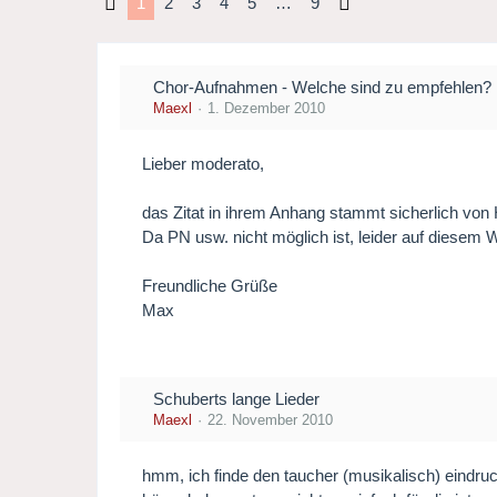
1
2
3
4
5
…
9
Chor-Aufnahmen - Welche sind zu empfehlen?
Maexl
1. Dezember 2010
Lieber moderato,
das Zitat in ihrem Anhang stammt sicherlich von
Da PN usw. nicht möglich ist, leider auf diesem 
Freundliche Grüße
Max
Schuberts lange Lieder
Maexl
22. November 2010
hmm, ich finde den taucher (musikalisch) eindruc