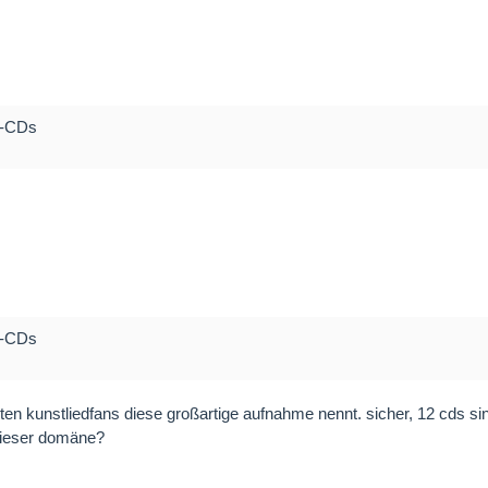
er-CDs
er-CDs
en kunstliedfans diese großartige aufnahme nennt. sicher, 12 cds si
n dieser domäne?