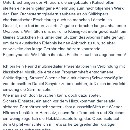
Unterbrechungen der Phrasen, die eingebauten Kuhschellen
stellten eine sehr gelungene Anlehnung zum nachfolgenden Werk
dar. Den Orchestermitgliedern zauberte es ob Shilklopers
charismatischer Erscheinung auch so manches Lächeln ins
Gesicht, eine frei improvisierte Zugabe erbrachte lange anhaltende
Ovationen. Wir hätten uns nur eine Kleinigkeit mehr gewünscht: ein
kleines Stückchen Filz unter den Stützen des Alporns hätte genügt,
um dem akustischen Erlebnis keinen Abbruch zu tun, so aber
entwickelte das lange Geröhr eine hölzern knarrende
Eigendynamik. Wir hätten ihm das Echtholz auch so abgenommen!
Ich bin kein Feund multimedialer Präsentationen in Verbindung mit
klassischer Musik, die erst dem Programmheft entnommene
Ankündigung, Strauss' Alpensinfonie mit einem (Schwarzweiß)film
von demselben Daniel Schyder zu beleuchten, ließ mich im Vorfeld
einwenig die Stirn runzeln.
Wie man sich doch täuschen kann, doch dazu später.
Sichere Einsätze, ein auch vor dem Hinzukommen der relativ
sicheren Fernhörner sehr satter - fast aussschließlich mit Wiener
Hörnern bestückter Hornsatz, souveräne Trompeten und Streicher,
ein wenig zögerlich die Holzbläserabteilung, das Oboensolo auf
dem Gipfel wünschte ich mir etwas herzergreifender, kräftiger,
gerne auch schmerzvoller.