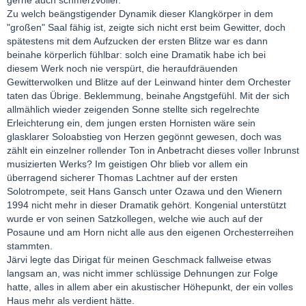
Zu welch beängstigender Dynamik dieser Klangkörper in dem
"großen" Saal fähig ist, zeigte sich nicht erst beim Gewitter, doch
spätestens mit dem Aufzucken der ersten Blitze war es dann
beinahe körperlich fühlbar: solch eine Dramatik habe ich bei
diesem Werk noch nie verspürt, die heraufdräuenden
Gewitterwolken und Blitze auf der Leinwand hinter dem Orchester
taten das Übrige. Beklemmung, beinahe Angstgefühl. Mit der sich
allmählich wieder zeigenden Sonne stellte sich regelrechte
Erleichterung ein, dem jungen ersten Hornisten wäre sein
glasklarer Soloabstieg von Herzen gegönnt gewesen, doch was
zählt ein einzelner rollender Ton in Anbetracht dieses voller Inbrunst
musizierten Werks? Im geistigen Ohr blieb vor allem ein
überragend sicherer Thomas Lachtner auf der ersten
Solotrompete, seit Hans Gansch unter Ozawa und den Wienern
1994 nicht mehr in dieser Dramatik gehört. Kongenial unterstützt
wurde er von seinen Satzkollegen, welche wie auch auf der
Posaune und am Horn nicht alle aus den eigenen Orchesterreihen
stammten.
Järvi legte das Dirigat für meinen Geschmack fallweise etwas
langsam an, was nicht immer schlüssige Dehnungen zur Folge
hatte, alles in allem aber ein akustischer Höhepunkt, der ein volles
Haus mehr als verdient hätte.