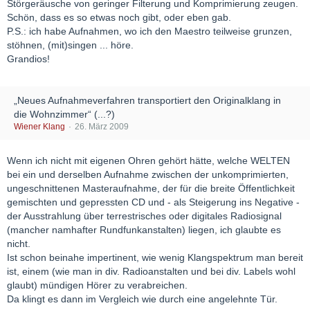
Störgeräusche von geringer Filterung und Komprimierung zeugen.
Schön, dass es so etwas noch gibt, oder eben gab.
P.S.: ich habe Aufnahmen, wo ich den Maestro teilweise grunzen,
stöhnen, (mit)singen ... höre.
Grandios!
„Neues Aufnahmeverfahren transportiert den Originalklang in
die Wohnzimmer“ (...?)
Wiener Klang
26. März 2009
Wenn ich nicht mit eigenen Ohren gehört hätte, welche WELTEN
bei ein und derselben Aufnahme zwischen der unkomprimierten,
ungeschnittenen Masteraufnahme, der für die breite Öffentlichkeit
gemischten und gepressten CD und - als Steigerung ins Negative -
der Ausstrahlung über terrestrisches oder digitales Radiosignal
(mancher namhafter Rundfunkanstalten) liegen, ich glaubte es
nicht.
Ist schon beinahe impertinent, wie wenig Klangspektrum man bereit
ist, einem (wie man in div. Radioanstalten und bei div. Labels wohl
glaubt) mündigen Hörer zu verabreichen.
Da klingt es dann im Vergleich wie durch eine angelehnte Tür.