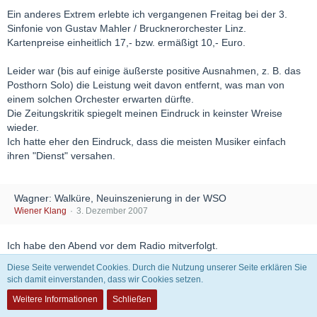
Ein anderes Extrem erlebte ich vergangenen Freitag bei der 3.
Sinfonie von Gustav Mahler / Brucknerorchester Linz.
Kartenpreise einheitlich 17,- bzw. ermäßigt 10,- Euro.
Leider war (bis auf einige äußerste positive Ausnahmen, z. B. das
Posthorn Solo) die Leistung weit davon entfernt, was man von
einem solchen Orchester erwarten dürfte.
Die Zeitungskritik spiegelt meinen Eindruck in keinster Wreise
wieder.
Ich hatte eher den Eindruck, dass die meisten Musiker einfach
ihren "Dienst" versahen.
Wagner: Walküre, Neuinszenierung in der WSO
Wiener Klang
3. Dezember 2007
Ich habe den Abend vor dem Radio mitverfolgt.
Und natürlich mit den Künstlern mitgezittert, am Ende auch
Diese Seite verwendet Cookies. Durch die Nutzung unserer Seite erklären Sie
mitgelitten.
sich damit einverstanden, dass wir Cookies setzen.
Dir Rettung der Premiere durch Einsatz von Oskar Hillebrandt als
Weitere Informationen
Schließen
Wotan empfand ich als eine ganz tolle Leistung.