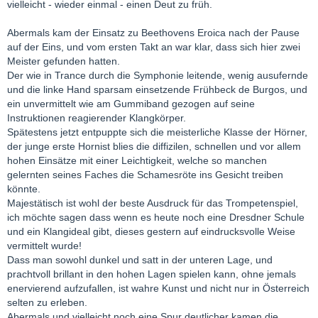
vielleicht - wieder einmal - einen Deut zu früh.
Abermals kam der Einsatz zu Beethovens Eroica nach der Pause
auf der Eins, und vom ersten Takt an war klar, dass sich hier zwei
Meister gefunden hatten.
Der wie in Trance durch die Symphonie leitende, wenig ausufernde
und die linke Hand sparsam einsetzende Frühbeck de Burgos, und
ein unvermittelt wie am Gummiband gezogen auf seine
Instruktionen reagierender Klangkörper.
Spätestens jetzt entpuppte sich die meisterliche Klasse der Hörner,
der junge erste Hornist blies die diffizilen, schnellen und vor allem
hohen Einsätze mit einer Leichtigkeit, welche so manchen
gelernten seines Faches die Schamesröte ins Gesicht treiben
könnte.
Majestätisch ist wohl der beste Ausdruck für das Trompetenspiel,
ich möchte sagen dass wenn es heute noch eine Dresdner Schule
und ein Klangideal gibt, dieses gestern auf eindrucksvolle Weise
vermittelt wurde!
Dass man sowohl dunkel und satt in der unteren Lage, und
prachtvoll brillant in den hohen Lagen spielen kann, ohne jemals
enervierend aufzufallen, ist wahre Kunst und nicht nur in Österreich
selten zu erleben.
Abermals und vielleicht noch eine Spur deutlicher kamen die