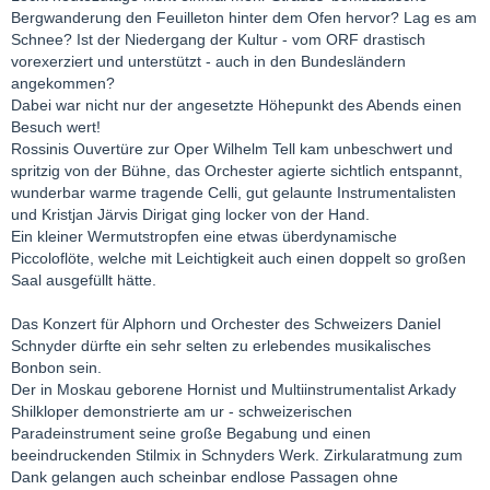
Bergwanderung den Feuilleton hinter dem Ofen hervor? Lag es am
Schnee? Ist der Niedergang der Kultur - vom ORF drastisch
vorexerziert und unterstützt - auch in den Bundesländern
angekommen?
Dabei war nicht nur der angesetzte Höhepunkt des Abends einen
Besuch wert!
Rossinis Ouvertüre zur Oper Wilhelm Tell kam unbeschwert und
spritzig von der Bühne, das Orchester agierte sichtlich entspannt,
wunderbar warme tragende Celli, gut gelaunte Instrumentalisten
und Kristjan Järvis Dirigat ging locker von der Hand.
Ein kleiner Wermutstropfen eine etwas überdynamische
Piccoloflöte, welche mit Leichtigkeit auch einen doppelt so großen
Saal ausgefüllt hätte.
Das Konzert für Alphorn und Orchester des Schweizers Daniel
Schnyder dürfte ein sehr selten zu erlebendes musikalisches
Bonbon sein.
Der in Moskau geborene Hornist und Multiinstrumentalist Arkady
Shilkloper demonstrierte am ur - schweizerischen
Paradeinstrument seine große Begabung und einen
beeindruckenden Stilmix in Schnyders Werk. Zirkularatmung zum
Dank gelangen auch scheinbar endlose Passagen ohne