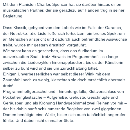
Mit dem Pianisten Charles Spencer hat sie darüber hinaus einen
musikalischen Partner, der sie geradezu auf Händen trug in seiner
Begleitung.
Dass Klassik, gehyped von den Labels wie im Falle der Garanca,
der Netrebko…die Liste ließe sich fortsetzen, ein breites Spektrum
an Menschen anspricht und dadurch auch befremdliche Auswüchse
treibt, wurde mir gestern drastisch vorgeführt.
Wie sonst kann es geschehen, dass das Auditorium im
ausverkauften Saal - trotz Hinweis im Programmheft - so lange
zwischen die Liederzyklen hineinapplaudiert, bis es der Künstlerin
selber zu bunt wird und sie um Zurückhaltung bittet.
Einigen Unverbesserlichen war selbst dieser Wink mit dem
Zaunpfahl noch zu wenig, klatschten sie doch tatsächlich abermals
drein!
Programmheftgeraschel und –hinuntergefalle, Klettverschluss von
Pocketfernglastasche – Aufgereiße, Gehuste, Geschnupfe und
Geräusper, und als Krönung Handygebimmel zwei Reihen vor mir –
der bis dahin sanft schlummernde Begleiter von zwei giggelnden
Damen benötigte eine Weile, bis er sich auch tatsächlich angerufen
fühlte. Und dabei nicht einmal errötete.