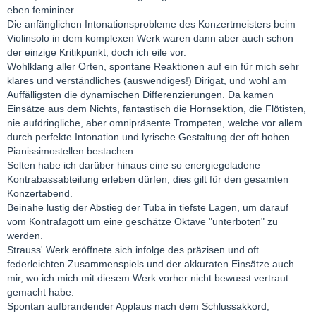
eben femininer.
Die anfänglichen Intonationsprobleme des Konzertmeisters beim
Violinsolo in dem komplexen Werk waren dann aber auch schon
der einzige Kritikpunkt, doch ich eile vor.
Wohlklang aller Orten, spontane Reaktionen auf ein für mich sehr
klares und verständliches (auswendiges!) Dirigat, und wohl am
Auffälligsten die dynamischen Differenzierungen. Da kamen
Einsätze aus dem Nichts, fantastisch die Hornsektion, die Flötisten,
nie aufdringliche, aber omnipräsente Trompeten, welche vor allem
durch perfekte Intonation und lyrische Gestaltung der oft hohen
Pianissimostellen bestachen.
Selten habe ich darüber hinaus eine so energiegeladene
Kontrabassabteilung erleben dürfen, dies gilt für den gesamten
Konzertabend.
Beinahe lustig der Abstieg der Tuba in tiefste Lagen, um darauf
vom Kontrafagott um eine geschätze Oktave "unterboten" zu
werden.
Strauss' Werk eröffnete sich infolge des präzisen und oft
federleichten Zusammenspiels und der akkuraten Einsätze auch
mir, wo ich mich mit diesem Werk vorher nicht bewusst vertraut
gemacht habe.
Spontan aufbrandender Applaus nach dem Schlussakkord,