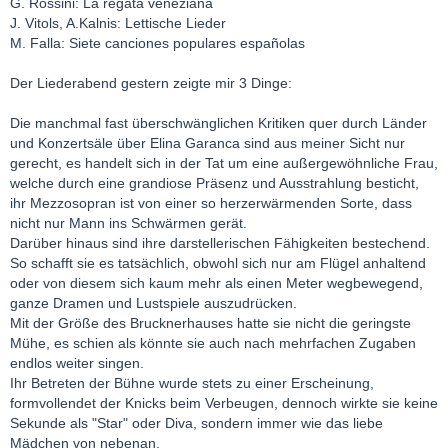
G. Rossini: La regata veneziana
J. Vitols, A.Kalnis: Lettische Lieder
M. Falla: Siete canciones populares españolas
Der Liederabend gestern zeigte mir 3 Dinge:
Die manchmal fast überschwänglichen Kritiken quer durch Länder
und Konzertsäle über Elina Garanca sind aus meiner Sicht nur
gerecht, es handelt sich in der Tat um eine außergewöhnliche Frau,
welche durch eine grandiose Präsenz und Ausstrahlung besticht,
ihr Mezzosopran ist von einer so herzerwärmenden Sorte, dass
nicht nur Mann ins Schwärmen gerät.
Darüber hinaus sind ihre darstellerischen Fähigkeiten bestechend.
So schafft sie es tatsächlich, obwohl sich nur am Flügel anhaltend
oder von diesem sich kaum mehr als einen Meter wegbewegend,
ganze Dramen und Lustspiele auszudrücken.
Mit der Größe des Brucknerhauses hatte sie nicht die geringste
Mühe, es schien als könnte sie auch nach mehrfachen Zugaben
endlos weiter singen.
Ihr Betreten der Bühne wurde stets zu einer Erscheinung,
formvollendet der Knicks beim Verbeugen, dennoch wirkte sie keine
Sekunde als "Star" oder Diva, sondern immer wie das liebe
Mädchen von nebenan.