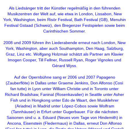
Als Liedsänger tritt der Künstler regelmäßig in den führenden
Musikzentren der Welt auf, wie etwa in London, Lissabon, New
York, Washington, beim Risör Festival, Bath Festival (GB), Menuhin
Festival Gstaad (Schweiz), den Bregenzer Festspielen sowie beim
Carinthischen Sommer.
2008 und 2009 führen ihn Liederabende erneut nach London, New
York, Washington, aber auch Southampton, Den Haag, Salzburg,
Graz, Linz etc. Wolfgang Holzmair schätzt als Partner am Klavier
Imogen Cooper, Till Fellner, Russell Ryan, Roger Vignoles und
Gérard Wyss.
Auf der Opernbühne sang er 2006 und 2007 Papageno
(Zauberflöte) in Dallas unter Graeme Jenkins, Don Alfonso (Così
fan tutte) in Lyon unter William Christie und in Toronto unter
Richard Bradshaw, Faninal (Rosenkavalier) in Seattle unter Asher
Fish und in Hongkong unter Edo de Waart, den Musiklehrer
(Ariadne) in Madrid unter López-Cobos sowie Wolfram
(Tannhäuser) in Erfurt unter Gugerbauer. Für die nächsten
Saisonen sind u. a. Eduard (Neues vom Tage von Hindemith) in
Ancona, Eisenstein (Fledermaus) in Dallas, erneut Don Alfonso
(Così fan tutte) in Lyon, die Partie des Vaters (Hänsel und Gretel)