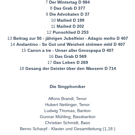
7
Der Wintertag D 984
8
Das Grab D 377
9
Die Advokaten D 37
10
Mailied D 199
11
Mailied D 202
12
Punschlied D 253
13
Beitrag zur 50 - jährigen Jubelfeier - Adagio molto D 407
14
Andantino - So Gut und Weisheit strömen mild D 407
15
Canon a tre - Unser aller Grosspapa D 407
16
Das Grab D 569
17
Das Leben D 269
18
Gesang der Geister über den Wassern D 714
Die Singphoniker
Alfons Brandl, Tenor
Hubert Nettinger, Tenor
Ludwig Thomas, Bariton
Gunnar Mühling, Bassbariton
Christian Schmidt, Bass
Berno Scharpf - Klavier und Gesamtleitung (1,18 )