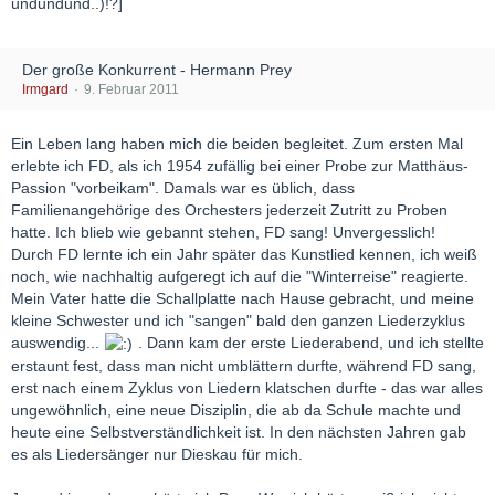
undundund..)!?]
Der große Konkurrent - Hermann Prey
Irmgard
9. Februar 2011
Ein Leben lang haben mich die beiden begleitet. Zum ersten Mal
erlebte ich FD, als ich 1954 zufällig bei einer Probe zur Matthäus-
Passion "vorbeikam". Damals war es üblich, dass
Familienangehörige des Orchesters jederzeit Zutritt zu Proben
hatte. Ich blieb wie gebannt stehen, FD sang! Unvergesslich!
Durch FD lernte ich ein Jahr später das Kunstlied kennen, ich weiß
noch, wie nachhaltig aufgeregt ich auf die "Winterreise" reagierte.
Mein Vater hatte die Schallplatte nach Hause gebracht, und meine
kleine Schwester und ich "sangen" bald den ganzen Liederzyklus
auswendig...
. Dann kam der erste Liederabend, und ich stellte
erstaunt fest, dass man nicht umblättern durfte, während FD sang,
erst nach einem Zyklus von Liedern klatschen durfte - das war alles
ungewöhnlich, eine neue Disziplin, die ab da Schule machte und
heute eine Selbstverständlichkeit ist. In den nächsten Jahren gab
es als Liedersänger nur Dieskau für mich.