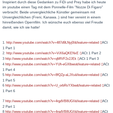
Inspiriert durch diese Gedanken zu FiDi und Prey habe ich heute
im youtube einen Tag mit dem Ponnelle-Film "Nozze Di Figaro"
verbracht. Beide unvergleichliche Künstler gemeinsam mit
Unvergleichlichen (Freni, Kanawa..) sind hier vereint in einem
hinreißenden Opernfilm. Ich wünsche euch ebenso viel Freude
damit, wie ich sie hatte!
ACt
1.
http://www.youtube.com/watch?v=487d9LNyj0I&feature=related
1 Part 1
ACt 1 Part 2
2.
http://www.youtube.com/watch?v=ViX6aQKENxE
ACt 1 Part 3
3
http://www.youtube.com/watch?v=qMfVF2x2JEk
ACt
4
http://www.youtube.com/watch?v=YUh-eGXlbwo&feature=related
1 Part 4
ACt
5
http://www.youtube.com/watch?v=8fQZp-aLJXs&feature=related
1 Part 5
ACt
6
http://www.youtube.com/watch?v=U_orbRsYXbw&feature=related
1 Part 6
ACt
7
http://www.youtube.com/watch?v=4rgdVB8UGII&feature=related
2 Part 1
ACt
8
http://www.youtube.com/watch?v=4rgdVB8UGII&feature=related