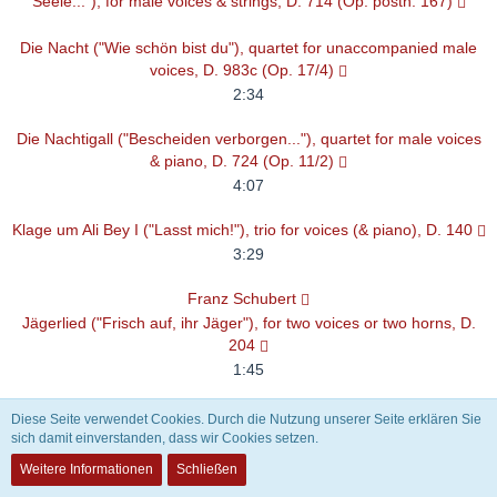
Seele..."), for male voices & strings, D. 714 (Op. posth. 167)
Die Nacht ("Wie schön bist du"), quartet for unaccompanied male
voices, D. 983c (Op. 17/4)
2:34
Die Nachtigall ("Bescheiden verborgen..."), quartet for male voices
& piano, D. 724 (Op. 11/2)
4:07
Klage um Ali Bey I ("Lasst mich!"), trio for voices (& piano), D. 140
3:29
Franz Schubert
Jägerlied ("Frisch auf, ihr Jäger"), for two voices or two horns, D.
204
1:45
Lützows wilde Jagd ("Was glänzt dort vom Walde"), for 2 voices & 2
Diese Seite verwendet Cookies. Durch die Nutzung unserer Seite erklären Sie
horns, D. 205
sich damit einverstanden, dass wir Cookies setzen.
1:28
Weitere Informationen
Schließen