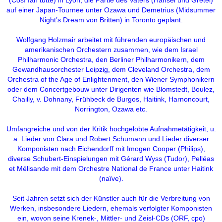
auf einer Japan-Tournee unter Ozawa und Demetrius (Midsummer
Night’s Dream von Britten) in Toronto geplant.
Wolfgang Holzmair arbeitet mit führenden europäischen und
amerikanischen Orchestern zusammen, wie dem Israel
Philharmonic Orchestra, den Berliner Philharmonikern, dem
Gewandhausorchester Leipzig, dem Cleveland Orchestra, dem
Orchestra of the Age of Enlightenment, den Wiener Symphonikern
oder dem Concertgebouw unter Dirigenten wie Blomstedt, Boulez,
Chailly, v. Dohnany, Frühbeck de Burgos, Haitink, Harnoncourt,
Norrington, Ozawa etc.
Umfangreiche und von der Kritik hochgelobte Aufnahmetätigkeit, u.
a. Lieder von Clara und Robert Schumann und Lieder diverser
Komponisten nach Eichendorff mit Imogen Cooper (Philips),
diverse Schubert-Einspielungen mit Gérard Wyss (Tudor), Pelléas
et Mélisande mit dem Orchestre National de France unter Haitink
(naïve).
Seit Jahren setzt sich der Künstler auch für die Verbreitung von
Werken, insbesondere Liedern, ehemals verfolgter Komponisten
ein, wovon seine Krenek-, Mittler- und Zeisl-CDs (ORF, cpo)