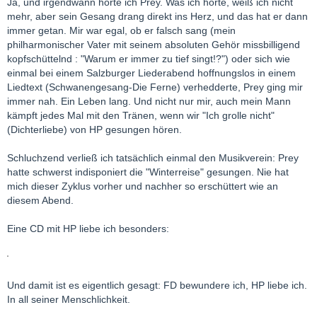
Ja, und irgendwann hörte ich Prey. Was ich hörte, weiß ich nicht
mehr, aber sein Gesang drang direkt ins Herz, und das hat er dann
immer getan. Mir war egal, ob er falsch sang (mein
philharmonischer Vater mit seinem absoluten Gehör missbilligend
kopfschüttelnd : "Warum er immer zu tief singt!?") oder sich wie
einmal bei einem Salzburger Liederabend hoffnungslos in einem
Liedtext (Schwanengesang-Die Ferne) verhedderte, Prey ging mir
immer nah. Ein Leben lang. Und nicht nur mir, auch mein Mann
kämpft jedes Mal mit den Tränen, wenn wir "Ich grolle nicht"
(Dichterliebe) von HP gesungen hören.
Schluchzend verließ ich tatsächlich einmal den Musikverein: Prey
hatte schwerst indisponiert die "Winterreise" gesungen. Nie hat
mich dieser Zyklus vorher und nachher so erschüttert wie an
diesem Abend.
Eine CD mit HP liebe ich besonders:
Und damit ist es eigentlich gesagt: FD bewundere ich, HP liebe ich.
In all seiner Menschlichkeit.