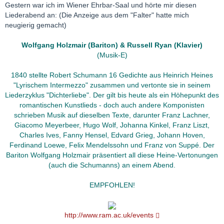
Gestern war ich im Wiener Ehrbar-Saal und hörte mir diesen
Liederabend an: (Die Anzeige aus dem "Falter" hatte mich
neugierig gemacht)
Wolfgang Holzmair (Bariton) & Russell Ryan (Klavier)
(Musik-E)
1840 stellte Robert Schumann 16 Gedichte aus Heinrich Heines
"Lyrischem Intermezzo" zusammen und vertonte sie in seinem
Liederzyklus "Dichterliebe". Der gilt bis heute als ein Höhepunkt des
romantischen Kunstlieds - doch auch andere Komponisten
schrieben Musik auf dieselben Texte, darunter Franz Lachner,
Giacomo Meyerbeer, Hugo Wolf, Johanna Kinkel, Franz Liszt,
Charles Ives, Fanny Hensel, Edvard Grieg, Johann Hoven,
Ferdinand Loewe, Felix Mendelssohn und Franz von Suppé. Der
Bariton Wolfgang Holzmair präsentiert all diese Heine-Vertonungen
(auch die Schumanns) an einem Abend.
EMPFOHLEN!
http://www.ram.ac.uk/events