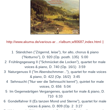
http://www.akuma.de/various-ar…r/album,w90687,index.html
1
Ständchen ("Zögernd, leise"), for alto, chorus & piano
("Notturno"), D. 920 (Op. posth. 135)
5:00
2
Frühlingsgesang II ("Schmücket die Locken"), quartet for male
voices & piano, D. 740 (Op. 16/1)
3:59
3
Naturgenuss II ("Im Abendschmmer..."), quartet for male voices
& piano, D. 422 (Op. 16/2)
3:45
4
Sehnsucht ("Nur wer die Sehnsucht kennt"), quintet for male
voices, D. 656
5:04
5
Im Gegenwärtigen Vergangenes, quartet for male & piano, D.
710
6:33
6
Gondelfahrer II (Es tanzen Mond und Sterne"), quartet for male
voices & piano, D. 809 (Op. 2
3:27