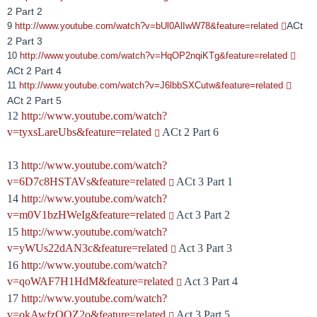
2 Part 2
ACt
9
http://www.youtube.com/watch?v=bUl0AlIwW78&feature=related
2 Part 3
10
http://www.youtube.com/watch?v=HqOP2nqiKTg&feature=related
ACt 2 Part 4
11
http://www.youtube.com/watch?v=J6lbbSXCutw&feature=related
ACt 2 Part 5
12
http://www.youtube.com/watch?
v=tyxsLareUbs&feature=related
ACt 2 Part 6
13
http://www.youtube.com/watch?
v=6D7c8HSTAVs&feature=related
ACt 3 Part 1
14
http://www.youtube.com/watch?
v=m0V1bzHWeIg&feature=related
Act 3 Part 2
15
http://www.youtube.com/watch?
v=yWUs22dAN3c&feature=related
Act 3 Part 3
16
http://www.youtube.com/watch?
v=qoWAF7H1HdM&feature=related
Act 3 Part 4
17
http://www.youtube.com/watch?
v=okAwfzOQZ2o&feature=related
Act 3 Part 5