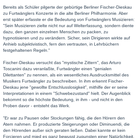
Bereits als Schüler pilgerte der gebürtige Berliner Fischer-Dieskau
zu Furtwänglers Konzerte in die alte Berliner Philharmonie. Aber
erst später erfasste er die Bedeutung von Furtwänglers Musizieren:
"Sein Musizieren zielte nicht nur auf Welterfassung, sondern diente
dazu, den ganzen einzelnen Menschen zu packen, zu
hypnotisieren und zu verändern. Sicher, sein Dirigieren wirkte auf
Anhieb subjektivistisch, fern den vertrauten, in Lehrbüchern
festgehaltenen Regeln."
Fischer-Dieskau versucht das "mystische Zittern", das Arturo
Toscanini dazu veranlaßte, Furtwängler einen "genialen
Dilettanten" zu nennen, als ein wesentliches Ausdrucksmittel des
Musikers Furtwängler zu beschreiben. In ihm erkennt Fischer-
Dieskau jene "gewollte Entschlusslosigkeit", mithilfe der er seine
Interpretationen in einem "Schwebezustand" hielt. Der Augenblick
bekommt so die höchste Bedeutung, in ihm - und nicht in den
Proben davor - entsteht das Werk.
"Er war zu Pausen oder Stockungen fähig, die den Hörern den
Atem nahmen. Er produzierte Steigerungen oder Diminuendi, die
den Hörenden außer sich geraten ließen. Dabei kannte er kein
Forcieren und mied es ganz bewusst zugunsten einer Natürlichkeit,