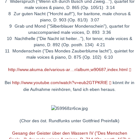
7
Widerspruch ("Wenn ich durch Busch und Zweig..."), quartet for
male voices & piano, D. 865 (Op. 105/1)
3:14
8
Zur guten Nacht ("Horcht auf!"), for baritone, male chorus &
piano, D. 903 (Op. 81/3)
3:07
9
Grab und Mond ("Silberblauer Mondenschein"), quartet for
unaccompanied male voices, D. 893
3:36
10
Nachthelle ("Die Nacht ist heiter..."), for tenor, male voices &
piano, D. 892 (Op. posth. 134)
4:21
11
Mondenschein ("Des Mondes Zauberblume lacht"), quintet for
male voices & piano, D. 875 (Op. 102)
6:10
http://www.akuma.de/various-ar…r/album,w90687,index.html
Bei
http://www.youtube.com/watch?v=eub2GTPKRIE
könnt ihr in
die Aufnahme reinhören, fand ich eben heraus.
(Chor des öst. Rundfunks unter Gottfried Preinfalk)
Gesang der Geister über den Wassern IV ("Des Menschen