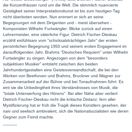
die Konzerthäuser rund um die Welt. Die stimmlich nuancierte
Geistigkeit seiner Interpretationskunst ist bis zum heutigen Tag
nicht überboten worden. Nun erinnert er sich an seine
Begegnungen mit dem Dirigenten und - meist übersehen -
Komponisten Wilhelm Furtwängler: Blicke zurück auf einen
Lehrermeister, eine väterliche Figur. Dietrich Fischer-Dieskau
erzählt einfühlsam vom "schicksalsträchtigen Jahr" der ersten
persönlichen Begegnung 1950 und seinem ersten Engagement im
darauffolgenden Jahr, Brahms "Deutsches Requiem" unter Wilhelm
Furtwängler zu singen. Angezogen von dem "besonders
subjektiven Musiker" entsteht zwischen den beiden
Jahrhundertgestalten eine Geistesverwandtschaft, die bei den
Werken von Beethoven und Brahms, Bruckner und Wagner zur
Zusammenarbeit auf der Bühne und bei Tonaufnahmen führt. Es
eint sie die Unbedingtheit ihres Verständnisses von Musik, die
"totale Unterwerfung des Hörens". Bei aller Nähe aber verliert
Dietrich Fischer-Dieskau nicht die kritische Distanz: fern aller
Mystifizierung hat er früh die Tragik dieses Künstlers gesehen, der
naiv und seelisch ambivalent, sich die Nationalsozialisten wie deren
Gegner zum Feind machte.
______