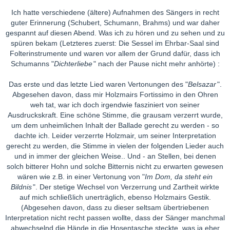
Ich hatte verschiedene (ältere) Aufnahmen des Sängers in recht
guter Erinnerung (Schubert, Schumann, Brahms) und war daher
gespannt auf diesen Abend. Was ich zu hören und zu sehen und zu
spüren bekam (Letzteres zuerst: Die Sessel im Ehrbar-Saal sind
Folterinstrumente und waren vor allem der Grund dafür, dass ich
Schumanns "
Dichterliebe
" nach der Pause nicht mehr anhörte) :
Das erste und das letzte Lied waren Vertonungen des "
Belsazar
".
Abgesehen davon, dass mir Holzmairs Fortissimo in den Ohren
weh tat, war ich doch irgendwie fasziniert von seiner
Ausdruckskraft. Eine schöne Stimme, die grausam verzerrt wurde,
um dem unheimlichen Inhalt der Ballade gerecht zu werden - so
dachte ich. Leider verzerrte Holzmair, um seiner Interpretation
gerecht zu werden, die Stimme in vielen der folgenden Lieder auch
und in immer der gleichen Weise.. Und - an Stellen, bei denen
solch bitterer Hohn und solche Bitternis nicht zu erwarten gewesen
wären wie z.B. in einer Vertonung von "
Im Dom, da steht ein
Bildnis
". Der stetige Wechsel von Verzerrung und Zartheit wirkte
auf mich schließlich unerträglich, ebenso Holzmairs Gestik.
(Abgesehen davon, dass zu dieser seltsam übertriebenen
Interpretation nicht recht passen wollte, dass der Sänger manchmal
abwechselnd die Hände in die Hosentasche steckte, was ja eher