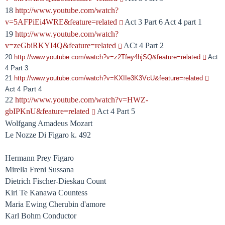
18
http://www.youtube.com/watch?
v=5AFPiEi4WRE&feature=related
Act 3 Part 6 Act 4 part 1
19
http://www.youtube.com/watch?
v=zeGbiRKYI4Q&feature=related
ACt 4 Part 2
20
http://www.youtube.com/watch?v=z2Tfey4hjSQ&feature=related
Act
4 Part 3
21
http://www.youtube.com/watch?v=KXIIe3K3VcU&feature=related
ct 4 Part 4
A
22
http://www.youtube.com/watch?v=HWZ-
gbIPKnU&feature=related
Act 4 Part 5
Wolfgang Amadeus Mozart
Le Nozze Di Figaro k. 492
Hermann Prey Figaro
Mirella Freni Sussana
Dietrich Fischer-Dieskau Count
Kiri Te Kanawa Countess
Maria Ewing Cherubin d'amore
Karl Bohm Conductor