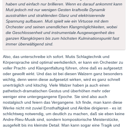
haben und einfach nur brillieren. Wenn es darauf ankommt kann
Muti jedoch mit nur wenigen Gesten kraftvolle Dynamik
ausstrahlen und strahlenden Glanz und elektrisierende
Spannung aufbauen. Muti spielt wie ein Virtuose mit dem
Orchester und seinen unendlichen Klangmöglichkeiten, wobei
die Geschlossenheit und instrumentale Ausgewogenheit des
ganzen Klangkörpers bis zum höchsten Kulminationspunkt fast
immer überwältigend sind.
Also, das unterschreibe ich sofort. Mutis Schlagtechnik und
Körpersprache sind optimal werkdienlich, er kann ein Orchester zu
voller Pracht- und Klangentfaltung führen, ohne daß es aufgesetzt
oder gewollt wirkt. Und das ist bei diesen Walzern ganz besonders
wichtig, denn wenn diese aufgesetzt wirken, wird es ganz schnell
unerträglich und kitschig. Viele Walzer haben ja auch einen
pathetisch-dramatischen Gestus und überhöhen mehr oder
weniger eine untergegangene Epoche. Sie sind also auch
nostalgisch und feiern das Vergangene. Ich finde, man kann diese
Werke nicht mit zuviel Ernsthaftigkeit und Akribie dirigieren - es ist
schlichtweg notwendig, um deutlich zu machen, daß sie eben keine
Andre-Rieu-Musik sind, sondern kompositorische Meisterstücke,
ausgefeilt bis ins kleinste Detail. Man kann sogar eine Tragik und