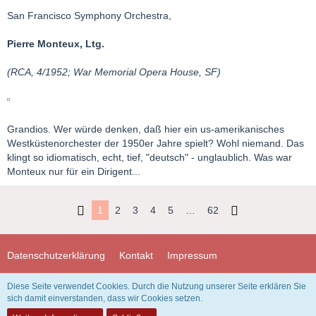
San Francisco Symphony Orchestra,
Pierre Monteux, Ltg.
(RCA, 4/1952; War Memorial Opera House, SF)
Grandios. Wer würde denken, daß hier ein us-amerikanisches
Westküstenorchester der 1950er Jahre spielt? Wohl niemand. Das
klingt so idiomatisch, echt, tief, "deutsch" - unglaublich. Was war
Monteux nur für ein Dirigent...
1
2
3
4
5
…
62
Datenschutzerklärung
Kontakt
Impressum
Diese Seite verwendet Cookies. Durch die Nutzung unserer Seite erklären Sie
Community-Software:
WoltLab Suite™ 3.1.29
sich damit einverstanden, dass wir Cookies setzen.
Design "Redslack" by
GangstaSunny