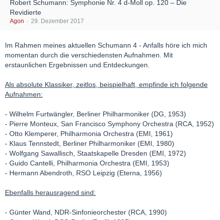
Robert Schumann: Symphonie Nr. 4 d-Moll op. 120 – Die
Revidierte
Agon
29. Dezember 2017
Im Rahmen meines aktuellen Schumann 4 - Anfalls höre ich mich
momentan durch die verschiedensten Aufnahmen. Mit
erstaunlichen Ergebnissen und Entdeckungen.
Als absolute Klassiker, zeitlos, beispielhaft, empfinde ich folgende
Aufnahmen:
- Wilhelm Furtwängler, Berliner Philharmoniker (DG, 1953)
- Pierre Monteux, San Francisco Symphony Orchestra (RCA, 1952)
- Otto Klemperer, Philharmonia Orchestra (EMI, 1961)
- Klaus Tennstedt, Berliner Philharmoniker (EMI, 1980)
- Wolfgang Sawallisch, Staatskapelle Dresden (EMI, 1972)
- Guido Cantelli, Philharmonia Orchestra (EMI, 1953)
- Hermann Abendroth, RSO Leipzig (Eterna, 1956)
Ebenfalls herausragend sind:
- Günter Wand, NDR-Sinfonieorchester (RCA, 1990)