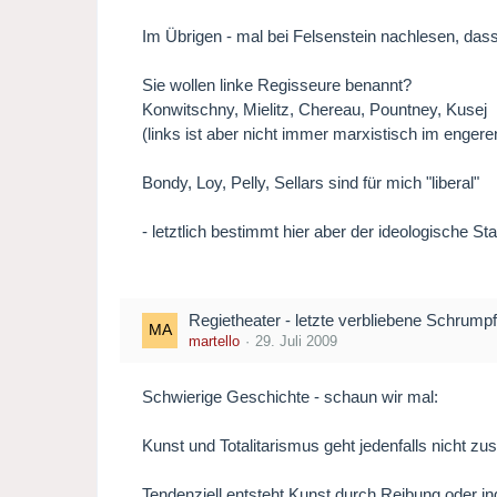
Im Übrigen - mal bei Felsenstein nachlesen, dass 
Sie wollen linke Regisseure benannt?
Konwitschny, Mielitz, Chereau, Pountney, Kusej
(links ist aber nicht immer marxistisch im engere
Bondy, Loy, Pelly, Sellars sind für mich "liberal"
- letztlich bestimmt hier aber der ideologische S
Regietheater - letzte verbliebene Schrumpf
martello
29. Juli 2009
Schwierige Geschichte - schaun wir mal:
Kunst und Totalitarismus geht jedenfalls nicht zu
Tendenziell entsteht Kunst durch Reibung oder i