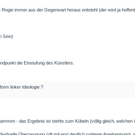
Regie immer aus der Gegenwart heraus entsteht (der wird ja hoffentli
n Sinn)
tandpunkt die Einstufung des Künstlers.
form linker Ideologie ?
sammen - das Ergebnis ist stehts zum Kübeln (völlig gleich, welchen i
ndividuelle Überzeugung (oft mit erst deutlich späterer Anerkennung