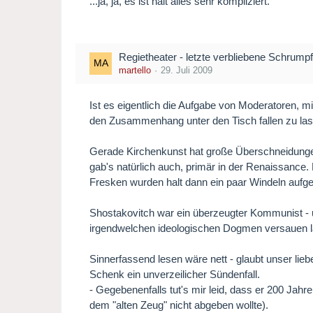
...ja, ja, es ist halt alles sehr kompliziert.
Regietheater - letzte verbliebene Schrumpf
martello
29. Juli 2009
Ist es eigentlich die Aufgabe von Moderatoren, 
den Zusammenhang unter den Tisch fallen zu lasse
Gerade Kirchenkunst hat große Überschneidungen
gab's natürlich auch, primär in der Renaissanc
Fresken wurden halt dann ein paar Windeln aufge
Shostakovitch war ein überzeugter Kommunist - un
irgendwelchen ideologischen Dogmen versauen l
Sinnerfassend lesen wäre nett - glaubt unser lie
Schenk ein unverzeilicher Sündenfall.
- Gegebenenfalls tut's mir leid, dass er 200 Jahr
dem "alten Zeug" nicht abgeben wollte).