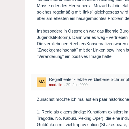
Masse oder des Herrschers - Mozart hat die etab
solches regelmäßig mit "links" gleichgesetzt wird
aber am ehesten ein hausgemachtes Problem der R
Insbesondere in Österreich war das liberale Bür
Jugendstil-Boom). Dann war es weg - vertrieben od
Die verbliebenen Rechten/Konservativen waren dan
"Zweckgemeinschaft" mit der Linken bzw ihren bür
"Veränderung" ein positives Image hatte.
Regietheater - letzte verbliebene Schrumpf
martello
29. Juli 2009
Zunächst möchte ich mal auf ein paar historisch
1. Regie als eigenständige Kunstform existiert im
Tragödie, No, Kabuki, Peking Oper), die eine ind
Gutdünken mit viel Improvisation (Shakespeare, N