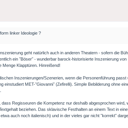
form linker Ideologie ?
" Inszenierung geht natürlich auch in anderen Theatern - sofern die B
entlich ein "Böser" - wunderbar barock-historisierte Inszenierung von
 Menge Klapptüren. Hinreißend!
dischen Inszenierungen/Szenerien, wenn die Personenführung passt 
instudiert MET-"Giovanni" (Zefirelli). Simple Bebilderung ohne eine C
.
ass Regisseuren die Kompetenz nur deshalb abgesprochen wird, weil 
extgehalt beziehen. Das sklavische Festhalten an einem Text in einer 
wa auch noch italienisch) und in der vieles gar nicht "korrekt" darges