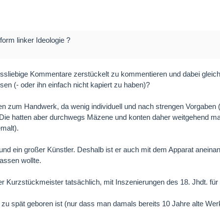
form linker Ideologie ?
missliebige Kommentare zerstückelt zu kommentieren und dabei gleic
n (- oder ihn einfach nicht kapiert zu haben)?
 zum Handwerk, da wenig individuell und nach strengen Vorgaben (P
e. Die hatten aber durchwegs Mäzene und konten daher weitgehend m
malt).
d ein großer Künstler. Deshalb ist er auch mit dem Apparat aneinand
assen wollte.
ber Kurzstückmeister tatsächlich, mit Inszenierungen des 18. Jhdt. f
e zu spät geboren ist (nur dass man damals bereits 10 Jahre alte Wer