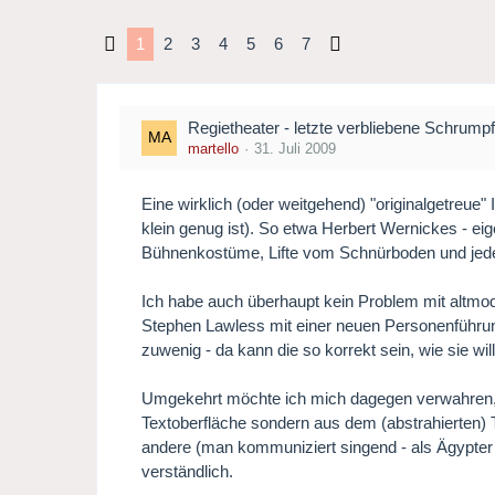
1
2
3
4
5
6
7
Regietheater - letzte verbliebene Schrumpf
martello
31. Juli 2009
Eine wirklich (oder weitgehend) "originalgetreue
klein genug ist). So etwa Herbert Wernickes - eig
Bühnenkostüme, Lifte vom Schnürboden und jede
Ich habe auch überhaupt kein Problem mit altmo
Stephen Lawless mit einer neuen Personenführung e
zuwenig - da kann die so korrekt sein, wie sie will
Umgekehrt möchte ich mich dagegen verwahren, d
Textoberfläche sondern aus dem (abstrahierten) T
andere (man kommuniziert singend - als Ägypter et
verständlich.