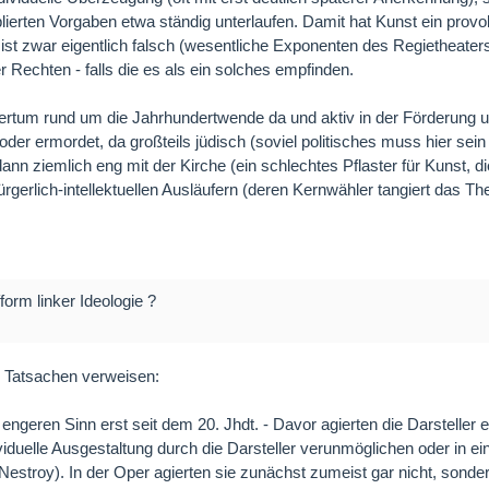
lierten Vorgaben etwa ständig unterlaufen. Damit hat Kunst ein prov
 ist zwar eigentlich falsch (wesentliche Exponenten des Regietheaters 
echten - falls die es als ein solches empfinden.
gertum rund um die Jahrhundertwende da und aktiv in der Förderung 
er ermordet, da großteils jüdisch (soviel politisches muss hier sein -
n ziemlich eng mit der Kirche (ein schlechtes Pflaster für Kunst, die
gerlich-intellektuellen Ausläufern (deren Kernwähler tangiert das The
form linker Ideologie ?
e Tatsachen verweisen:
 engeren Sinn erst seit dem 20. Jhdt. - Davor agierten die Darstelle
ividuelle Ausgestaltung durch die Darsteller verunmöglichen oder in 
estroy). In der Oper agierten sie zunächst zumeist gar nicht, sonde