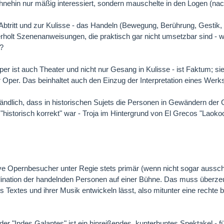
hnehin nur mäßig interessiert, sondern mauschelte in den Logen (na
itt/Abtritt und zur Kulisse - das Handeln (Bewegung, Berührung, Gesti
derholt Szenenanweisungen, die praktisch gar nicht umsetzbar sind - 
n?
ist auch Theater und nicht nur Gesang in Kulisse - ist Faktum; sie
 Oper. Das beinhaltet auch den Einzug der Interpretation eines Werks
tändlich, dass in historischen Sujets die Personen in Gewändern der 
storisch korrekt" war - Troja im Hintergrund von El Grecos "Laokoon" 
e Opernbesucher unter Regie stets primär (wenn nicht sogar ausschli
ination der handelnden Personen auf einer Bühne. Das muss überzeug
s Textes und ihrer Musik entwickeln lässt, also mitunter eine rechte b
r "Indes Galantes" ist ein hinreißendes, kunterbuntes Spektakel - fü