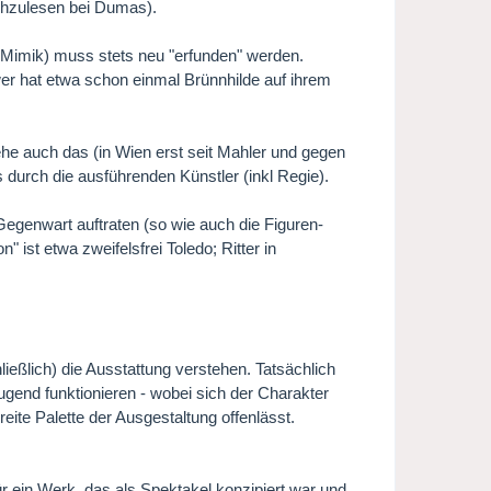
chzulesen bei Dumas).
k, Mimik) muss stets neu "erfunden" werden.
wer hat etwa schon einmal Brünnhilde auf ihrem
he auch das (in Wien erst seit Mahler und gegen
 durch die ausführenden Künstler (inkl Regie).
Gegenwart auftraten (so wie auch die Figuren-
ist etwa zweifelsfrei Toledo; Ritter in
eßlich) die Ausstattung verstehen. Tatsächlich
end funktionieren - wobei sich der Charakter
reite Palette der Ausgestaltung offenlässt.
r ein Werk, das als Spektakel konzipiert war und