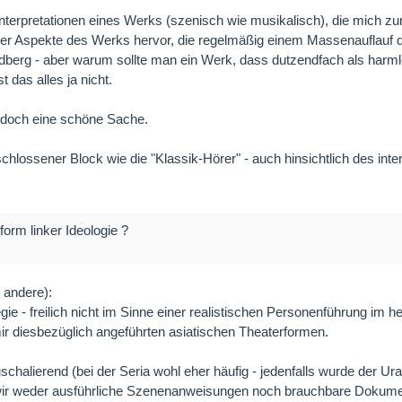
 Interpretationen eines Werks (szenisch wie musikalisch), die mich
 aber Aspekte des Werks hervor, die regelmäßig einem Massenauflauf d
rindberg - aber warum sollte man ein Werk, dass dutzendfach als har
 das alles ja nicht.
ist doch eine schöne Sache.
chlossener Block wie die "Klassik-Hörer" - auch hinsichtlich des inte
form linker Ideologie ?
d andere):
ie - freilich nicht im Sinne einer realistischen Personenführung im 
ir diesbezüglich angeführten asiatischen Theaterformen.
alierend (bei der Seria wohl eher häufig - jedenfalls wurde der U
ben wir weder ausführliche Szenenanweisungen noch brauchbare Dokume