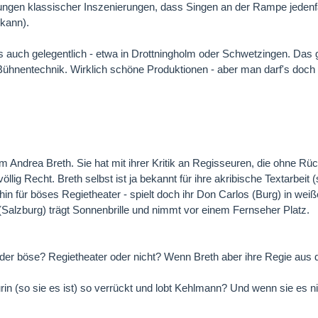
ungen klassischer Inszenierungen, dass Singen an der Rampe jedenfa
kann).
ens auch gelegentlich - etwa in Drottningholm oder Schwetzingen. Da
Bühnentechnik. Wirklich schöne Produktionen - aber man darf's doc
em Andrea Breth. Sie hat mit ihrer Kritik an Regisseuren, die ohne 
lig Recht. Breth selbst ist ja bekannt für ihre akribische Textarbeit (
nhin für böses Regietheater - spielt doch ihr Don Carlos (Burg) in w
Salzburg) trägt Sonnenbrille und nimmt vor einem Fernseher Platz.
t oder böse? Regietheater oder nicht? Wenn Breth aber ihre Regie au
rin (so sie es ist) so verrückt und lobt Kehlmann? Und wenn sie es n