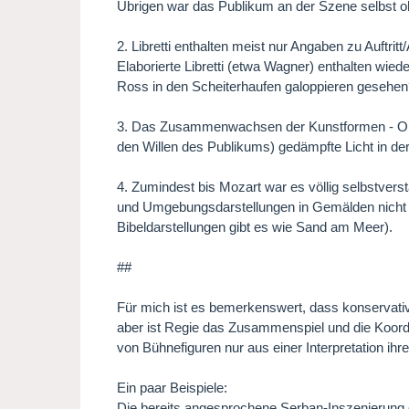
Übrigen war das Publikum an der Szene selbst o
2. Libretti enthalten meist nur Angaben zu Auftr
Elaborierte Libretti (etwa Wagner) enthalten wie
Ross in den Scheiterhaufen galoppieren gesehe
3. Das Zusammenwachsen der Kunstformen - Oper 
den Willen des Publikums) gedämpfte Licht in der
4. Zumindest bis Mozart war es völlig selbstvers
und Umgebungsdarstellungen in Gemälden nicht "hi
Bibeldarstellungen gibt es wie Sand am Meer).
##
Für mich ist es bemerkenswert, dass konservativ
aber ist Regie das Zusammenspiel und die Koord
von Bühnefiguren nur aus einer Interpretation ihre
Ein paar Beispiele:
Die bereits angesprochene Serban-Inszenierung de