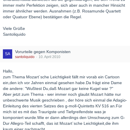
immer mehr Perfektion zeigen, sich aber auch in mancher Hinsicht
immer ähnlicher werden. Ausnahmen (z.B. Rosamunde Quartett
oder Quatuor Ebene) bestätigen die Regel.
Viele Grüße
Santoliquido
Vorurteile gegen Komponisten
santoliquido
10. April 2010
Hallo,
zum Thema Mozart´sche Leichtigkeit fällt mir vorab ein Cartoon
ein,den ich vor Jahren einmal gesehen habe.Da frägt eine Dame
die andere: "Wußtest Du,daß Mozart gar keine Kugel war ?"
Aber jetzt zum Thema - wer immer noch glaubt Mozart hätte nur
unbeschwerte Musik geschrieben , der höre sich einmal die Adagio-
Einleitung des vierten Satzes des g-moll-Quintetts KV 516 an.Für
mich ist es mit das Traurigste und Tiefgreifendste was je
komponiert wurde.Wie er dann allerdings den Umschwung zum G-
Dur Allegro-Teil schafft, das ist Mozart`sche Leichtigkeit,die ihm
kaum einer nachmacht.