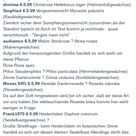
diotima 6.5.09
Christrose Helleborus niger (Hahnenfußgewächse)
Siegfried 6.5.09
Vergissmeinnicht Myosotis palustris
(Raublattgewächse)
Ziemlich sicher dem Sumpfvergissmeinnicht zuzuordnen,da der
Standort typisch ist.Auch im Text kommt ja nochmals - quasi
verschlüsselt - "Vergiss mein nicht"
audiamus 6.5.09
Malve Stockrose ? Alcea rosea
(Malvengewächse)
Aufgrund der herausragenden Größe handelt es sich wohl um
diese Pflanze
Rose Rosa spec.
Phlox Staudenphlox ? Phlox paniculata (Himmelsleitergewächse)
Zinnie Gartenzinnie ? Zinnia violacea (Korbblütengewächse)
Moses KR1 6.5.09
Resede Gartenresede ? Reseda odorata
(Resedengewächse)
Da auf den Duft hingewiesen wird,bin ich sicher ,daß wir diese Art
vor uns haben.Die wildwachsende Reseda lutea kommt hier wohl
weniger in Frage.
Frank1970 6.5.09
Heideröslein Daphne cneorum
(Seidelbastgewächse) ?
Große Streitfrage - beim Heideröslein im botanischen Sinne
handelt es sich um diesen kleinen Seidelbast.Allerdings sticht das