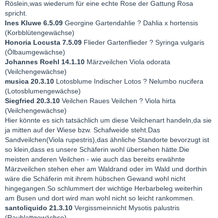
Röslein,was wiederum für eine echte Rose der Gattung Rosa
spricht.
Ines Kluwe 6.5.09
Georgine Gartendahlie ? Dahlia x hortensis
(Korbblütengewächse)
Honoria Locusta 7.5.09
Flieder Gartenflieder ? Syringa vulgaris
(Ölbaumgewächse)
Johannes Roehl 14.1.10
Märzveilchen Viola odorata
(Veilchengewächse)
musica 20.3.10
Lotosblume Indischer Lotos ? Nelumbo nucifera
(Lotosblumengewächse)
Siegfried 20.3.10
Veilchen Raues Veilchen ? Viola hirta
(Veilchengewächse)
Hier könnte es sich tatsächlich um diese Veilchenart handeln,da sie
ja mitten auf der Wiese bzw. Schafweide steht.Das
Sandveilchen(Viola rupestris),das ähnliche Standorte bevorzugt ist
so klein,dass es unsere Schäferin wohl übersehen hätte.Die
meisten anderen Veilchen - wie auch das bereits erwähnte
Märzveilchen stehen eher am Waldrand oder im Wald und dorthin
wäre die Schäferin mit ihrem hübschen Gewand wohl nicht
hingegangen.So schlummert der wichtige Herbarbeleg weiterhin
am Busen und dort wird man wohl nicht so leicht rankommen.
santoliquido 21.3.10
Vergissmeinnicht Mysotis palustris
(Raublattgewächse)