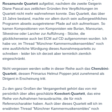
Rosamunde Quartett
aufgelöst, nachdem die zweite Geigerin
Diane Pascal aus zeitlichen Gründen ihre Verpflichtungen im
Quartett nicht mehr wahrnehmen konnte. Das Quartett, das über
15 Jahre bestand, machte vor allem durch sein außergewöhliches
Programm abseits ausgetretener Pfade auf sich aufmerksam. So
kamen Kompositionen von Komponisten wie Burian, Mansurian,
Silvestrow oder Larcher zur Aufführung - Stücke, die
glücklicherweise auch bei ECM auf CD aufgenommen wurden. Ich
habe vor, im Thread "Münchner Kammermusikensembles" noch
eine ausführliche Würdigung dieses Ausnahmequartetts zu
schreiben - leider bin ich derzeit aber terminlich ziemlich
eingeschränkt.
Nicht vergessen werden sollte in dieser Reihe auch das
Cherubini-
Quartett
, dessen Primarius Helmut Poppen jetzt zunehmend als
Dirigent in Erscheinung tritt.
Zu den ganz Großen der Vergangenheit gehört das von mir
persönlich über alles geschätzte
Koeckert-Quartett
, das eine
Reihe von Aufnahmen herausbrachte, die für mich
Referenzcharakter haben. Auch über dieses Quartett will ich im
erwähnten Thread "Münchner Kammermusikensmbles" noch