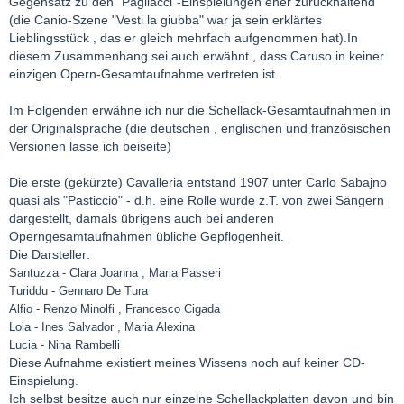
Gegensatz zu den "Pagliacci"-Einspielungen eher zurückhaltend
(die Canio-Szene "Vesti la giubba" war ja sein erklärtes
Lieblingsstück , das er gleich mehrfach aufgenommen hat).In
diesem Zusammenhang sei auch erwähnt , dass Caruso in keiner
einzigen Opern-Gesamtaufnahme vertreten ist.
Im Folgenden erwähne ich nur die Schellack-Gesamtaufnahmen in
der Originalsprache (die deutschen , englischen und französischen
Versionen lasse ich beiseite)
Die erste (gekürzte) Cavalleria entstand 1907 unter Carlo Sabajno
quasi als "Pasticcio" - d.h. eine Rolle wurde z.T. von zwei Sängern
dargestellt, damals übrigens auch bei anderen
Operngesamtaufnahmen übliche Gepflogenheit.
Die Darsteller:
Santuzza - Clara Joanna , Maria Passeri
Turiddu - Gennaro De Tura
Alfio - Renzo Minolfi , Francesco Cigada
Lola - Ines Salvador , Maria Alexina
Lucia - Nina Rambelli
Diese Aufnahme existiert meines Wissens noch auf keiner CD-
Einspielung.
Ich selbst besitze auch nur einzelne Schellackplatten davon und bin