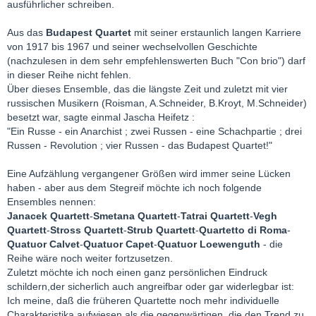
ausführlicher schreiben.
Aus das
Budapest Quartet
mit seiner erstaunlich langen Karriere
von 1917 bis 1967 und seiner wechselvollen Geschichte
(nachzulesen in dem sehr empfehlenswerten Buch "Con brio") darf
in dieser Reihe nicht fehlen.
Über dieses Ensemble, das die längste Zeit und zuletzt mit vier
russischen Musikern (Roisman, A.Schneider, B.Kroyt, M.Schneider)
besetzt war, sagte einmal Jascha Heifetz :
"Ein Russe - ein Anarchist ; zwei Russen - eine Schachpartie ; drei
Russen - Revolution ; vier Russen - das Budapest Quartet!"
Eine Aufzählung vergangener Größen wird immer seine Lücken
haben - aber aus dem Stegreif möchte ich noch folgende
Ensembles nennen:
Janacek Quartett
-
Smetana Quartett
-
Tatrai Quartett
-
Vegh
Quartett
-
Stross Quartett
-
Strub Quartett
-
Quartetto di Roma
-
Quatuor Calvet
-
Quatuor Capet
-
Quatuor Loewenguth
- die
Reihe wäre noch weiter fortzusetzen.
Zuletzt möchte ich noch einen ganz persönlichen Eindruck
schildern,der sicherlich auch angreifbar oder gar widerlegbar ist:
Ich meine, daß die früheren Quartette noch mehr individuelle
Charakteristika aufwiesen als die gegenwärtigen, die den Trend zu