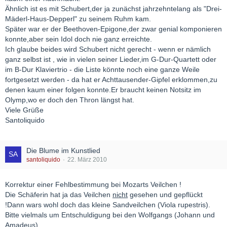
Ähnlich ist es mit Schubert,der ja zunächst jahrzehntelang als "Drei-
Mäderl-Haus-Depperl" zu seinem Ruhm kam.
Später war er der Beethoven-Epigone,der zwar genial komponieren
konnte,aber sein Idol doch nie ganz erreichte.
Ich glaube beides wird Schubert nicht gerecht - wenn er nämlich
ganz selbst ist , wie in vielen seiner Lieder,im G-Dur-Quartett oder
im B-Dur Klaviertrio - die Liste könnte noch eine ganze Weile
fortgesetzt werden - da hat er Achttausender-Gipfel erklommen,zu
denen kaum einer folgen konnte.Er braucht keinen Notsitz im
Olymp,wo er doch den Thron längst hat.
Viele Grüße
Santoliquido
Die Blume im Kunstlied
santoliquido
22. März 2010
Korrektur einer Fehlbestimmung bei Mozarts Veilchen !
Die Schäferin hat ja das Veilchen
nicht
gesehen und gepflückt
!Dann wars wohl doch das kleine Sandveilchen (Viola rupestris).
Bitte vielmals um Entschuldigung bei den Wolfgangs (Johann und
Amadeus)