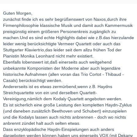
Guten Morgen,
zunächst finde ich es sehr begrüßenswert von Naxos,durch ihre
Firmenphilosophie klassische Musik und damit auch Kammermusik
preisgünstig einem größeren Personenkreis zugänglich zu
machen.Und es sind echte Highlights dabei wie z.B.das hierzulande
leider wenig berücksichtigte Vermeer Quartett oder auch das
Stuttgarter Klaviertrio,das leider seit dem allzu frühen Tod der
Pianistin Monika Leonhard nicht mehr existiert.
Ebenfalls lobenswert ist,daß einerseits auch weitgehend
unbekannte Komponisten der Moderne aber auch legendäre
historische Aufnahmen (allen voran das Trio Cortot - Thibaud -
Casals) berücksichtigt werden.
Andererseits ist es etwas zermürbend,wenn z.B. Haydns
Streichquartette von ein und derselben Quartett-
Vereinigung,nämlich dem Kodaly Quartett angeboten werden.
Es ist sicherlich eine große Leistung den kompletten Haydn-Zyklus
(und daneben zusätzlich Beethoven und Schubert) einzuspielen
und die Kodalys lassen auch nichts anbrennen - doch wo nichts
anbrennt zündet halt auch selten etwas.
Dass enzyklopädische Haydn-Einspielungen auch anders
dargeboten werden können,haben uns einerseits VOX (mit Dekany