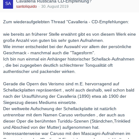
Cavalleria Rusticana CD-Empfehlung?
santoliquido
30. August 2019
Zum wiederaufgelebten Thread "Cavalleria - CD-Empfehlungen:
wie bereits an früherer Stelle erwähnt gibt es von diesem Werk eine
große Anzahl von guten bis sehr guten Aufnahmen.
Wie immer entscheidet bei der Auswahl vor allem der persönliche
Geschmack - manchmal auch die "Tagesform".
Ich bin nun einmal ein Anhänger historischer Schellack-Aufnahmen
, die bei zugegeben deutlich schlechterer Tonqualität oft
authentischer und packender wirken.
Gerade die Opern des Verismo sind m.E. hervorragend auf
Schellackplatten repräsentiert , wohl auch deshalb, weil schon bald
nach der Uraufführung der Cavalleria (1890) etwa ab 1900 der
Siegeszug dieses Mediums einsetzte.
Der weltweite Aufschwung der Schellackplatte ist natürlich
untrennbar mit dem Namen Caruso verbunden , der auch aus
dieser Oper die berühmten Turiddu-Szenen (Ständchen,Trinklied
und Abschied von der Mutter) aufgenommen hat.
Interessanterweise war Caruso mit den Mascagni-Aufnahmen im