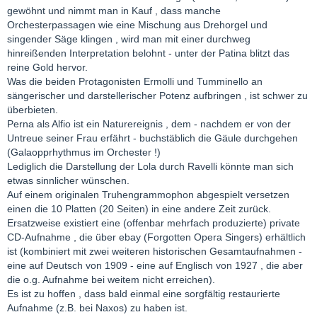
gewöhnt und nimmt man in Kauf , dass manche
Orchesterpassagen wie eine Mischung aus Drehorgel und
singender Säge klingen , wird man mit einer durchweg
hinreißenden Interpretation belohnt - unter der Patina blitzt das
reine Gold hervor.
Was die beiden Protagonisten Ermolli und Tumminello an
sängerischer und darstellerischer Potenz aufbringen , ist schwer zu
überbieten.
Perna als Alfio ist ein Naturereignis , dem - nachdem er von der
Untreue seiner Frau erfährt - buchstäblich die Gäule durchgehen
(Galaopprhythmus im Orchester !)
Lediglich die Darstellung der Lola durch Ravelli könnte man sich
etwas sinnlicher wünschen.
Auf einem originalen Truhengrammophon abgespielt versetzen
einen die 10 Platten (20 Seiten) in eine andere Zeit zurück.
Ersatzweise existiert eine (offenbar mehrfach produzierte) private
CD-Aufnahme , die über ebay (Forgotten Opera Singers) erhältlich
ist (kombiniert mit zwei weiteren historischen Gesamtaufnahmen -
eine auf Deutsch von 1909 - eine auf Englisch von 1927 , die aber
die o.g. Aufnahme bei weitem nicht erreichen).
Es ist zu hoffen , dass bald einmal eine sorgfältig restaurierte
Aufnahme (z.B. bei Naxos) zu haben ist.