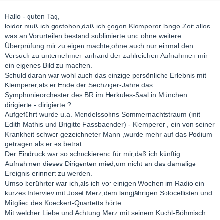
Hallo - guten Tag,
leider muß ich gestehen,daß ich gegen Klemperer lange Zeit alles
was an Vorurteilen bestand sublimierte und ohne weitere
Überprüfung mir zu eigen machte,ohne auch nur einmal den
Versuch zu unternehmen anhand der zahlreichen Aufnahmen mir
ein eigenes Bild zu machen.
Schuld daran war wohl auch das einzige persönliche Erlebnis mit
Klemperer,als er Ende der Sechziger-Jahre das
Symphonieorchester des BR im Herkules-Saal in München
dirigierte - dirigierte ?.
Aufgeführt wurde u.a. Mendelssohns Sommernachtstraum (mit
Edith Mathis und Brigitte Fassbaender) - Klemperer , ein von seiner
Krankheit schwer gezeichneter Mann ,wurde mehr auf das Podium
getragen als er es betrat.
Der Eindruck war so schockierend für mir,daß ich künftig
Aufnahmen dieses Dirigenten mied,um nicht an das damalige
Ereignis erinnert zu werden.
Umso berührter war ich,als ich vor einigen Wochen im Radio ein
kurzes Interviev mit Josef Merz,dem langjährigen Solocellisten und
Mitglied des Koeckert-Quartetts hörte.
Mit welcher Liebe und Achtung Merz mit seinem Kuchl-Böhmisch