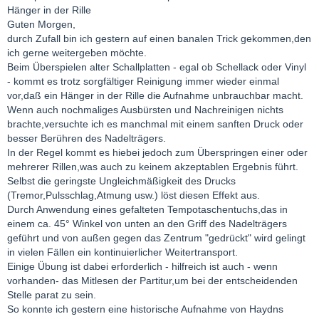
Hänger in der Rille
Guten Morgen,
durch Zufall bin ich gestern auf einen banalen Trick gekommen,den
ich gerne weitergeben möchte.
Beim Überspielen alter Schallplatten - egal ob Schellack oder Vinyl
- kommt es trotz sorgfältiger Reinigung immer wieder einmal
vor,daß ein Hänger in der Rille die Aufnahme unbrauchbar macht.
Wenn auch nochmaliges Ausbürsten und Nachreinigen nichts
brachte,versuchte ich es manchmal mit einem sanften Druck oder
besser Berühren des Nadelträgers.
In der Regel kommt es hiebei jedoch zum Überspringen einer oder
mehrerer Rillen,was auch zu keinem akzeptablen Ergebnis führt.
Selbst die geringste Ungleichmäßigkeit des Drucks
(Tremor,Pulsschlag,Atmung usw.) löst diesen Effekt aus.
Durch Anwendung eines gefalteten Tempotaschentuchs,das in
einem ca. 45° Winkel von unten an den Griff des Nadelträgers
geführt und von außen gegen das Zentrum "gedrückt" wird gelingt
in vielen Fällen ein kontinuierlicher Weitertransport.
Einige Übung ist dabei erforderlich - hilfreich ist auch - wenn
vorhanden- das Mitlesen der Partitur,um bei der entscheidenden
Stelle parat zu sein.
So konnte ich gestern eine historische Aufnahme von Haydns