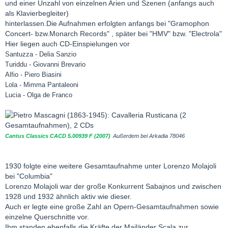
und einer Unzahl von einzelnen Arien und Szenen (anfangs auch
als Klavierbegleiter)
hinterlassen.Die Aufnahmen erfolgten anfangs bei "Gramophon
Concert- bzw.Monarch Records" , später bei "HMV" bzw. "Electrola"
Hier liegen auch CD-Einspielungen vor
Santuzza - Delia Sanzio
Turiddu - Giovanni Brevario
Alfio - Piero Biasini
Lola - Mimma Pantaleoni
Lucia - Olga de Franco
Cantus Classics CACD 5.00939 F (2007)
Außerdem bei Arkadia 78046
1930 folgte eine weitere Gesamtaufnahme unter Lorenzo Molajoli
bei "Columbia"
Lorenzo Molajoli war der große Konkurrent Sabajnos und zwischen
1928 und 1932 ähnlich aktiv wie dieser.
Auch er legte eine große Zahl an Opern-Gesamtaufnahmen sowie
einzelne Querschnitte vor.
Ihm standen ebenfalls die Kräfte der Mailänder Scala zur