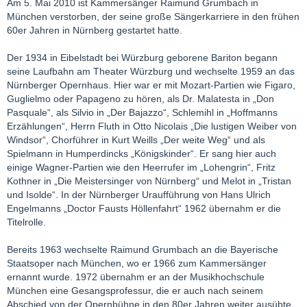
Am 5. Mai 2010 ist Kammersänger Raimund Grumbach in
München verstorben, der seine große Sängerkarriere in den frühen
60er Jahren in Nürnberg gestartet hatte.
Der 1934 in Eibelstadt bei Würzburg geborene Bariton begann
seine Laufbahn am Theater Würzburg und wechselte 1959 an das
Nürnberger Opernhaus. Hier war er mit Mozart-Partien wie Figaro,
Guglielmo oder Papageno zu hören, als Dr. Malatesta in „Don
Pasquale“, als Silvio in „Der Bajazzo“, Schlemihl in „Hoffmanns
Erzählungen“, Herrn Fluth in Otto Nicolais „Die lustigen Weiber von
Windsor“, Chorführer in Kurt Weills „Der weite Weg“ und als
Spielmann in Humperdincks „Königskinder“. Er sang hier auch
einige Wagner-Partien wie den Heerrufer im „Lohengrin“, Fritz
Kothner in „Die Meistersinger von Nürnberg“ und Melot in „Tristan
und Isolde“. In der Nürnberger Uraufführung von Hans Ulrich
Engelmanns „Doctor Fausts Höllenfahrt“ 1962 übernahm er die
Titelrolle.
Bereits 1963 wechselte Raimund Grumbach an die Bayerische
Staatsoper nach München, wo er 1966 zum Kammersänger
ernannt wurde. 1972 übernahm er an der Musikhochschule
München eine Gesangsprofessur, die er auch nach seinem
Abschied von der Opernbühne in den 80er Jahren weiter ausübte.