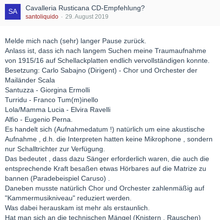
Cavalleria Rusticana CD-Empfehlung?
santoliquido
29. August 2019
Melde mich nach (sehr) langer Pause zurück.
Anlass ist, dass ich nach langem Suchen meine Traumaufnahme
von 1915/16 auf Schellackplatten endlich vervollständigen konnte.
Besetzung: Carlo Sabajno (Dirigent) - Chor und Orchester der
Mailänder Scala
Santuzza - Giorgina Ermolli
Turridu - Franco Tum(m)inello
Lola/Mamma Lucia - Elvira Ravelli
Alfio - Eugenio Perna.
Es handelt sich (Aufnahmedatum !) natürlich um eine akustische
Aufnahme , d.h. die Interpreten hatten keine Mikrophone , sondern
nur Schalltrichter zur Verfügung.
Das bedeutet , dass dazu Sänger erforderlich waren, die auch die
entsprechende Kraft besaßen etwas Hörbares auf die Matrize zu
bannen (Paradebeispiel Caruso) .
Daneben musste natürlich Chor und Orchester zahlenmäßig auf
"Kammermusikniveau" reduziert werden.
Was dabei herauskam ist mehr als erstaunlich.
Hat man sich an die technischen Mängel (Knistern , Rauschen)