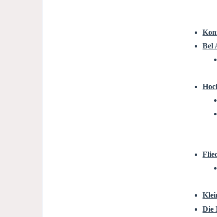
Kon
Bel 
Hoc
Flie
Klei
Die 