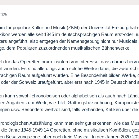
2025
m für populäre Kultur und Musik (ZKM) der Universität Freiburg hat
ikon werden alle seit 1945 im deutschsprachigen Raum erst-oder u
ers angeführt, also entgegen der Namensgebung nicht nur Musicals
ige, dem Populären zuzuordnenden musikalischen Bühnenwerke.
ch für das Operettenforum insofern von Interesse, dass daraus hervo
rt wurden. Es sind allerdings auch solche Werke dabei, die zwar sch
achigen Raum aufgeführt wurden. Eine Besonderheit bilden Werke, d
 oder der Schweiz uraufgeführt, aber erst nach 1945 in Deutschland 
n kann sowohl chronologisch oder alphabetisch als auch nach Länd
igen Angaben zum Werk, wie Titel, Gattungsbezeichnung, Komponisten, 
ngen usw. Besonders wertvoll sind, falls vorhanden, Kritiken über di
hronologischen Aufzählung kann man sehr gut erkennen, wie das Mu
ür die Jahre 1945-1949 14 Operetten, ohne musikalisch Komödien, gez
en Besatzungszone, aber noch kein Musical. In den Jahren 2020-202