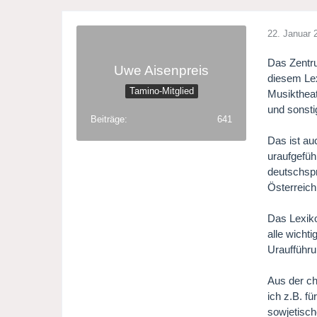
22. Januar 
Das Zentru
Uwe Aisenpreis
diesem Lex
Tamino-Mitglied
Musiktheat
und sonst
Beiträge
641
Das ist au
uraufgefüh
deutschspr
Österreich
Das Lexiko
alle wicht
Uraufführu
Aus der c
ich z.B. f
sowjetisch