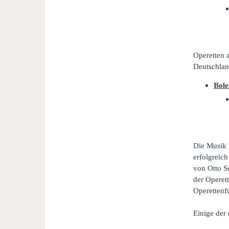
Operetten 
Deutschlan
Bole
Die Musik 
erfolgreic
von Otto S
der Operet
Operettenf
Einige der