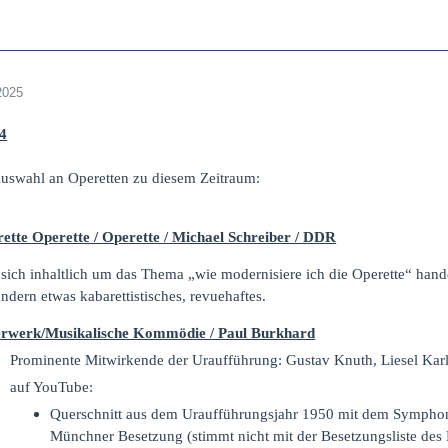
2025
54
Auswahl an Operetten zu diesem Zeitraum:
ette Operette / Operette / Michael Schreiber / DDR
ich inhaltlich um das Thema „wie modernisiere ich die Operette“ handelt,
ndern etwas kabarettistisches, revuehaftes.
rwerk/Musikalische Kommödie / Paul Burkhard
Prominente Mitwirkende der Uraufführung: Gustav Knuth, Liesel Karl
auf YouTube:
Querschnitt aus dem Uraufführungsjahr 1950 mit dem Symphoni
Münchner Besetzung (stimmt nicht mit der Besetzungsliste des 