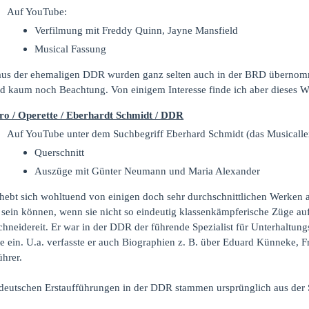
Auf YouTube:
Verfilmung mit Freddy Quinn, Jayne Mansfield
Musical Fassung
aus der ehemaligen DDR wurden ganz selten auch in der BRD übernom
d kaum noch Beachtung. Von einigem Interesse finde ich aber dieses W
ro / Operette / Eberhardt Schmidt / DDR
Auf YouTube unter dem Suchbegriff Eberhard Schmidt (das Musicallexi
Querschnitt
Auszüge mit Günter Neumann und Maria Alexander
hebt sich wohltuend von einigen doch sehr durchschnittlichen Werken a
h sein können, wenn sie nicht so eindeutig klassenkämpferische Züge a
chneidereit. Er war in der DDR der führende Spezialist für Unterhaltung
te ein. U.a. verfasste er auch Biographien z. B. über Eduard Künneke,
ührer.
 deutschen Erstaufführungen in der DDR stammen ursprünglich aus der