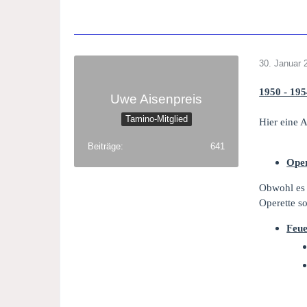
30. Januar 
1950 - 19
Uwe Aisenpreis
Tamino-Mitglied
Hier eine 
Beiträge
641
Oper
Obwohl es s
Operette so
Feue