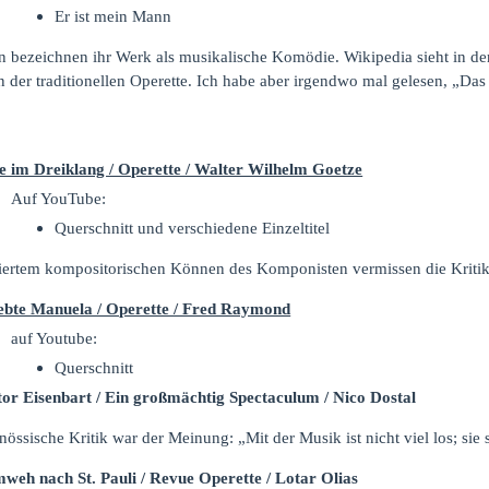
Er ist mein Mann
n bezeichnen ihr Werk als musikalische Komödie. Wikipedia sieht in de
der traditionellen Operette. Ich habe aber irgendwo mal gelesen, „Das 
e im Dreiklang / Operette / Walter Wilhelm Goetze
Auf YouTube:
Querschnitt und verschiedene Einzeltitel
stiertem kompositorischen Können des Komponisten vermissen die Kriti
ebte Manuela / Operette / Fred Raymond
auf Youtube:
Querschnitt
or Eisenbart / Ein großmächtig Spectaculum / Nico Dostal
nössische Kritik war der Meinung: „Mit der Musik ist nicht viel los; sie
weh nach St. Pauli / Revue Operette / Lotar Olias