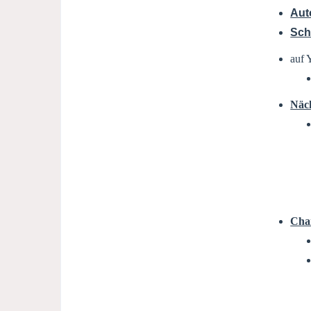
Aut
Sch
auf 
Näch
Chan