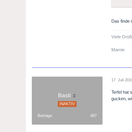
Das finde 
Viele Grüß
Marnie
17. Juli 201
Terfel hat
Basti
gucken, wi
INAKTIV
Beiträge
687