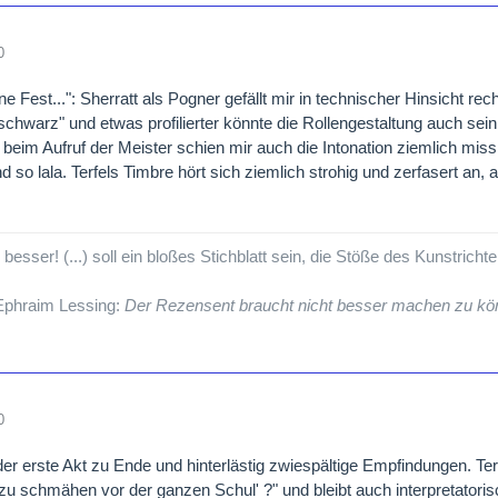
0
 Fest...": Sherratt als Pogner gefällt mir in technischer Hinsicht recht
schwarz" und etwas profilierter könnte die Rollengestaltung auch sein.
 beim Aufruf der Meister schien mir auch die Intonation ziemlich mis
d so lala. Terfels Timbre hört sich ziemlich strohig und zerfasert an,
esser! (...) soll ein bloßes Stichblatt sein, die Stöße des Kunstricht
 Ephraim Lessing:
Der Rezensent braucht nicht besser machen zu kön
0
der erste Akt zu Ende und hinterlästig zwiespältige Empfindungen. Terfe
.zu schmähen vor der ganzen Schul' ?" und bleibt auch interpretatoris