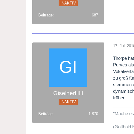
INAKTIV
Beiträge
687
17. Juli 201
Thorpe hat
Purves als
Vokalverfä
zu groß fü
stemmen u
dynamisch 
GiselherHH
früher.
INAKTIV
"Mache es b
Beiträge
1.870
(Gotthold