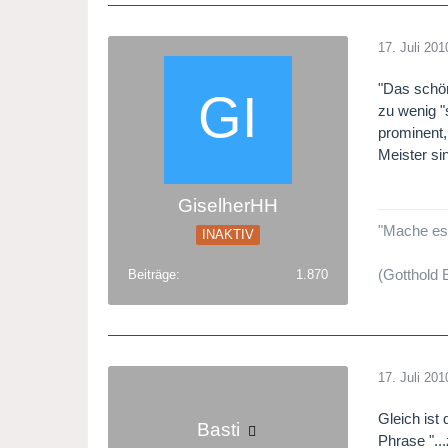
17. Juli 201
"Das schöne
zu wenig "
prominent,
Meister sin
GiselherHH
"Mache es b
INAKTIV
(Gotthold
Beiträge
1.870
17. Juli 201
Gleich ist 
Basti
Phrase "..