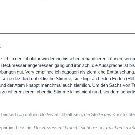
0
 sich in der Tabulatur wieder ein bisschen rehabilitieren können, wen
 Beckmesser angemessen gallig und ironisch, die Aussprache ist bis
rbungen gut. Very empfinde ich dagegen als ziemliche Enttäuschung, 
r seine dezidiert unheldische Stimme, sie klingt an beiden Enden (H
nd der Atem knappt manchmal auch ziemlich. Um den Sachs von Terf
zu differenzieren, aber die Stimme klingt nicht rund, sondern schart
esser! (...) soll ein bloßes Stichblatt sein, die Stöße des Kunstricht
 Ephraim Lessing:
Der Rezensent braucht nicht besser machen zu kön