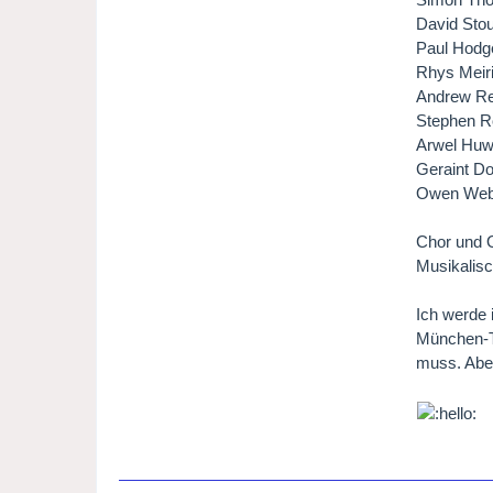
David Stou
Paul Hodg
Rhys Meiri
Andrew Ree
Stephen R
Arwel Huw
Geraint D
Owen Webb
Chor und 
Musikalisc
Ich werde 
München-Tr
muss. Abe