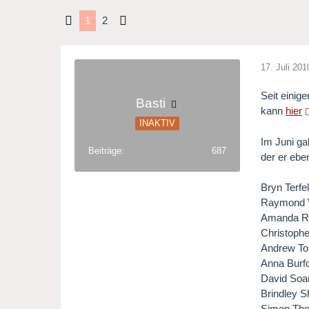
1
2
17. Juli 201
Seit einig
Basti
kann
hier
INAKTIV
Im Juni ga
Beiträge
687
der er ebe
Bryn Terfe
Raymond V
Amanda Ro
Christoph
Andrew Tor
Anna Burf
David Soa
Brindley S
Simon Thor