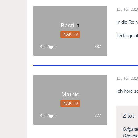
17. Juli 201
In die Rei
Basti
INAKTIV
Terfel gefä
Beiträge
687
17. Juli 201
Ich höre s
Marnie
INAKTIV
Zitat
Beiträge
777
Origina
Obendre