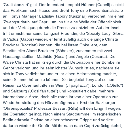
'Gratiskonzert' gibt. Der Intendant Leopold Hübner (Capell) schickt
das Publikum nach Hause und droht Tony eine Konventionalstrafe
an. Tonys Manager Ladislav Tabory (Kasznar) verordnet ihm einen
'Zwangsurlaub' auf Capri, um ihn für eine Weile der Öffentlichkeit
und der Verfolgung durch die Presse zu entziehen. Auf der Insel
trifft er nicht nur seine Langzeit-Freundin, die 'Society-Lady' Gloria
di Vaduz (Gabor) wieder, er lernt zufällig auch die junge Christa
Bruckner (Koczian) kennen, die bei ihrem Onke lebt, dem
Schriftsteller Albert Bruckner (Söhnker), zusammen mit zwei
Hausangestellten: Mathilde (Rosar) und Angelo (Cesana). Die
Waise Christa hat im Krieg durch die Detonation einer Bombe ihr
Gehör verloren und ihr sehnlichster Wunsch ist es, nachdem sie
sich in Tony verliebt hat und er ihr einen Heiratsantrag machte,
seine Stimme hören zu können. Sie begleitet Tony auf seinen
Reisen zu Opernauftritten in Wien („I pagliacci“), London („Otello“)
und Salzburg („Cosi fan tutte“) und konsultiert dabei mehrere
internationale Ärzte, doch alle raten ihr von einer Operation zur
Wiederherstellung des Hörvermögens ab. Erst der Salzburger
'Ohrenspezialist' Professor Bessart (Rilla) will den Eingriff wagen:
die Operation gelingt. Nach einem Stadtbummel im regnerischen
Berlin erkrankt Christa an einer schweren Grippe und verliert
dadurch wieder ihr Gehör. Mit ihr nach nach Capri zurückgekehrt,