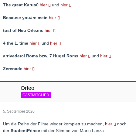
The great Karus0
hier
und
hier
Because you#re mein
hier
tost of Neu Orleans
hier
4 the 1. time
hier
und
hier
arrivederci Roma bzw. 7 Hügel Roms
hier
und
hier
Zerenade
hier
Orfeo
GASTMITGLIED
5. September 2020
Um die Reihe der Filme wieder komplett zu machen,
hier
noch
der
StudentPrince
mit der Stimme von Mario Lanza