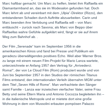
Marc haftbar gemacht. Um Marc zu helfen, bietet ihm Raffaella ein
Diamantarmband an, das sie im Modesalon gefunden hat. Doch
Marc lehnt ab und vereinbart mit dem „Ulpia“-Direktor (Rizzo), den
entstandenen Schaden durch Auftritte abzuarbeiten. Carin und
Marc beenden ihre Verlobung und Raffaella will – von Marc
enttäuscht – zurück nach Savona; als Marc von Beppo über
Raffaellas wahre Gefühle aufgeklärt wird, fängt er sie auf ihrem
Weg zum Bahnhof ab. .
Der Film „Serenade“ kam im September 1956 in die
amerikanischen Kinos und fand bei Presse und Publikum ein
geradezu überwältigendes positives Echo. Weil aber Warner Bros.
zu lange mit einem neuen Film-Projekt für Mario Lanza wartete,
unterzeichnete er Anfang 1957 den Vertrag für „Arrivederci.
Roma!“, der von Le Cloud Film (Rom) produziert wurde und von
Juni bis September 1957 in den Studios der römischen Titanus
Films entstand; den internationalen Verleih übernahm MGM unter
dem Titel „Seven Hills of Rome“. Man verfrachtete den Sänger
samt Familie - Lanza war inzwischen vierfacher Vater, seine Frau
Betty und seine Eltern Maria und Antonio Cocozza begleiteten ihn –
in die italienische Metropole und er mietete dort eine große
Wohnung in dem von Mussolini erbauten pompösen Palazzo