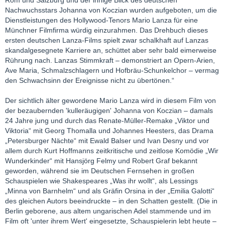
Rom und Salzburg und der innige Blick des deutschen
Nachwuchsstars Johanna von Koczian wurden aufgeboten, um die
Dienstleistungen des Hollywood-Tenors Mario Lanza für eine
Münchner Filmfirma würdig einzurahmen. Das Drehbuch dieses
ersten deutschen Lanza-Films spielt zwar schalkhaft auf Lanzas
skandalgesegnete Karriere an, schüttet aber sehr bald eimerweise
Rührung nach. Lanzas Stimmkraft – demonstriert an Opern-Arien,
Ave Maria, Schmalzschlagern und Hofbräu-Schunkelchor – vermag
den Schwachsinn der Ereignisse nicht zu übertönen.“
Der sichtlich älter gewordene Mario Lanza wird in diesem Film von
der bezaubernden 'kulleräugigen' Johanna von Koczian – damals
24 Jahre jung und durch das Renate-Müller-Remake „Viktor und
Viktoria“ mit Georg Thomalla und Johannes Heesters, das Drama
„Petersburger Nächte“ mit Ewald Balser und Ivan Desny und vor
allem durch Kurt Hoffmanns zeitkritische und zeitlose Komödie „Wir
Wunderkinder“ mit Hansjörg Felmy und Robert Graf bekannt
geworden, während sie im Deutschen Fernsehen in großen
Schauspielen wie Shakespeares „Was ihr wollt“, als Lessings
„Minna von Barnhelm“ und als Gräfin Orsina in der „Emilia Galotti“
des gleichen Autors beeindruckte – in den Schatten gestellt. (Die in
Berlin geborene, aus altem ungarischen Adel stammende und im
Film oft 'unter ihrem Wert' eingesetzte, Schauspielerin lebt heute –