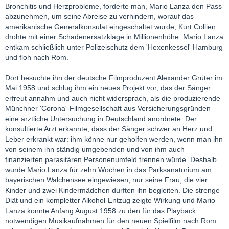
Bronchitis und Herzprobleme, forderte man, Mario Lanza den Pass
abzunehmen, um seine Abreise zu verhindern, worauf das
amerikanische Generalkonsulat eingeschaltet wurde; Kurt Collien
drohte mit einer Schadenersatzklage in Millionenhöhe. Mario Lanza
entkam schließlich unter Polizeischutz dem 'Hexenkessel' Hamburg
und floh nach Rom.
Dort besuchte ihn der deutsche Filmproduzent Alexander Grüter im
Mai 1958 und schlug ihm ein neues Projekt vor, das der Sänger
erfreut annahm und auch nicht widersprach, als die produzierende
Münchner 'Corona'-Filmgesellschaft aus Versicherungsgründen
eine ärztliche Untersuchung in Deutschland anordnete. Der
konsultierte Arzt erkannte, dass der Sänger schwer an Herz und
Leber erkrankt war: ihm könne nur geholfen werden, wenn man ihn
von seinem ihn ständig umgebenden und von ihm auch
finanzierten parasitären Personenumfeld trennen würde. Deshalb
wurde Mario Lanza für zehn Wochen in das Parksanatorium am
bayerischen Walchensee eingewiesen; nur seine Frau, die vier
Kinder und zwei Kindermädchen durften ihn begleiten. Die strenge
Diät und ein kompletter Alkohol-Entzug zeigte Wirkung und Mario
Lanza konnte Anfang August 1958 zu den für das Playback
notwendigen Musikaufnahmen für den neuen Spielfilm nach Rom