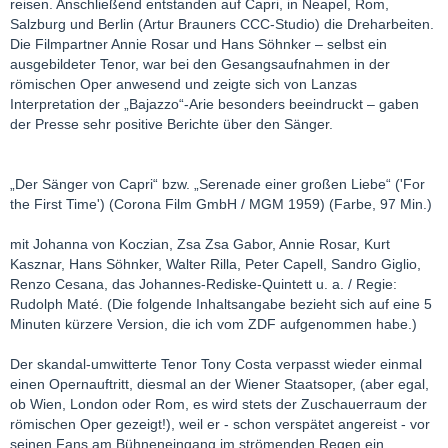
reisen. Anschließend entstanden auf Capri, in Neapel, Rom,
Salzburg und Berlin (Artur Brauners CCC-Studio) die Dreharbeiten.
Die Filmpartner Annie Rosar und Hans Söhnker – selbst ein
ausgebildeter Tenor, war bei den Gesangsaufnahmen in der
römischen Oper anwesend und zeigte sich von Lanzas
Interpretation der „Bajazzo“-Arie besonders beeindruckt – gaben
der Presse sehr positive Berichte über den Sänger.
„Der Sänger von Capri“ bzw. „Serenade einer großen Liebe“ ('For
the First Time') (Corona Film GmbH / MGM 1959) (Farbe, 97 Min.)
mit Johanna von Koczian, Zsa Zsa Gabor, Annie Rosar, Kurt
Kasznar, Hans Söhnker, Walter Rilla, Peter Capell, Sandro Giglio,
Renzo Cesana, das Johannes-Rediske-Quintett u. a. / Regie:
Rudolph Maté. (Die folgende Inhaltsangabe bezieht sich auf eine 5
Minuten kürzere Version, die ich vom ZDF aufgenommen habe.)
Der skandal-umwitterte Tenor Tony Costa verpasst wieder einmal
einen Opernauftritt, diesmal an der Wiener Staatsoper, (aber egal,
ob Wien, London oder Rom, es wird stets der Zuschauerraum der
römischen Oper gezeigt!), weil er - schon verspätet angereist - vor
seinen Fans am Bühneneingang im strömenden Regen ein