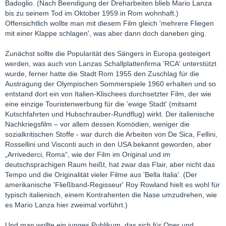
Badoglio. (Nach Beendigung der Dreharbeiten blieb Mario Lanza
bis zu seinem Tod im Oktober 1959 in Rom wohnhaft.)
Offensichtlich wollte man mit diesem Film gleich 'mehrere Fliegen
mit einer Klappe schlagen', was aber dann doch daneben ging.
Zunächst sollte die Popularität des Sängers in Europa gesteigert
werden, was auch von Lanzas Schallplattenfirma 'RCA' unterstützt
wurde, ferner hatte die Stadt Rom 1955 den Zuschlag für die
Austragung der Olympischen Sommerspiele 1960 erhalten und so
entstand dort ein von Italien-Klischees durchsetzter Film, der wie
eine einzige Touristenwerbung für die 'ewige Stadt' (mitsamt
Kutschfahrten und Hubschrauber-Rundflug) wirkt. Der italienische
Nachkriegsfilm – vor allem dessen Komödien, weniger die
sozialkritischen Stoffe - war durch die Arbeiten von De Sica, Fellini,
Rossellini und Visconti auch in den USA bekannt geworden, aber
„Arrivederci, Roma“, wie der Film im Original und im
deutschsprachigen Raum heißt, hat zwar das Flair, aber nicht das
Tempo und die Originalität vieler Filme aus 'Bella Italia'. (Der
amerikanische 'Fließband-Regisseur' Roy Rowland hielt es wohl für
typisch italienisch, einem Kontrahenten die Nase umzudrehen, wie
es Mario Lanza hier zweimal vorführt.)
Und man wollte ein junges Publikum, das sich für Oper und