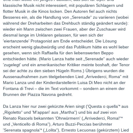
klassische Musik nicht interessiert, mit populären Schlagern und
flotter Musik in die Kinos locken. Den Autoren fiel auch nichts
Besseres ein, als die Handlung von „Serenade“ zu variieren (wobei
während der Dreharbeiten das Drehbuch ständig geändert wurde):
wieder ein Mann zwischen zwei Frauen, aber der Zuschauer wird
diesmal lange im Unklaren gelassen, für wen sich der
'eiertanzende' Protagonist am Ende entscheidet. Die Lösung
erscheint wenig glaubwürdig und das Publikum hätte es wohl lieber
gesehen, wenn sich Raffaella für den liebenswerten Beppo
entschieden hätte. (Mario Lanza hatte seit „Serenade“ auch wieder
'zugelegt' und ein amerikanischer Kritiker meinte boshaft, der Tenor
sei der achte zu den sieben Hügeln Roms.) Übrigens wurden die
Aussenaufnahmen zum titelgebenden Lied „Arrivederci, Roma“ mit
Mario Lanza und der Kinderdarstellerin Luisa Di Meo nicht an der
Fontana di Trevi – die im Text vorkommt – sondern an einem der
Brunnen der Piazza Navona gedreht.
Da Lanza hier nur zwei gekürzte Arien singt ('Questa o quella'* aus
„Rigoletto“ und 'M'appari' aus „Martha“) und bis auf zwei von
Renato Rascels bekannten 'Ohrwürmern' („Arrivederci, Roma!“*
und „Venticello di Roma“), Arturo Buzzi-Peccias berühmter
'Serenata spagnola'* („Lolita“), Ernesto Lecuonas (gekürztem) Lied