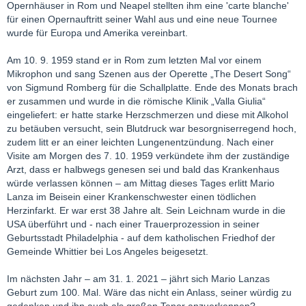
Opernhäuser in Rom und Neapel stellten ihm eine 'carte blanche'
für einen Opernauftritt seiner Wahl aus und eine neue Tournee
wurde für Europa und Amerika vereinbart.
Am 10. 9. 1959 stand er in Rom zum letzten Mal vor einem
Mikrophon und sang Szenen aus der Operette „The Desert Song“
von Sigmund Romberg für die Schallplatte. Ende des Monats brach
er zusammen und wurde in die römische Klinik „Valla Giulia“
eingeliefert: er hatte starke Herzschmerzen und diese mit Alkohol
zu betäuben versucht, sein Blutdruck war besorgniserregend hoch,
zudem litt er an einer leichten Lungenentzündung. Nach einer
Visite am Morgen des 7. 10. 1959 verkündete ihm der zuständige
Arzt, dass er halbwegs genesen sei und bald das Krankenhaus
würde verlassen können – am Mittag dieses Tages erlitt Mario
Lanza im Beisein einer Krankenschwester einen tödlichen
Herzinfarkt. Er war erst 38 Jahre alt. Sein Leichnam wurde in die
USA überführt und - nach einer Trauerprozession in seiner
Geburtsstadt Philadelphia - auf dem katholischen Friedhof der
Gemeinde Whittier bei Los Angeles beigesetzt.
Im nächsten Jahr – am 31. 1. 2021 – jährt sich Mario Lanzas
Geburt zum 100. Mal. Wäre das nicht ein Anlass, seiner würdig zu