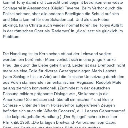
kommt Tony damit nicht zurecht und beginnt betrunken eine wüste
Schlägerei in Alessandros (Giglio) Taverne. Beim Verhör durch die
Polizei nehmen aber alle anderen Beteiligten die Schuld auf sich
und Gloria kommt für den Schaden auf. Und als das Fieber
abklingt, kann Christa auch wieder normal hören; bei Tonys Auftritt
in der römischen Oper als 'Radames' in „Aida“ sitzt sie glücklich im
Publikum.
Die Handlung ist im Kern schon oft auf der Leinwand variiert
worden: ein berühmter Mann verliebt sich in eine junge kranke
Frau, die durch die Liebe geheilt wird. Leider ist das Drehbuch nicht
mehr als eine Folie für diverse Gesangseinlagen Mario Lanzas
(vom Schlager bis zur Arie) und die filmische Umsetzung durch den
aus Polen stammenden amerikanischen Regisseur Rudolph Maté
gelang ziemlich konventionell. (Zumindest in der deutschen
Fassung mildern prägnante Dialoge wie „Sie kennen ja die
Amerikaner! Sie müssen sich überall einmischen!“ und kleine
Scherze – unter den beim Polizeiverhör aufgerufenen Zeugen
befindet sich auch ein 'Alfredo Cocozza', d. i. Lanzas Geburtsname!
- die kolportagehafte Handlung.) „Der Spiegel“ schrieb in seiner
Filmkritik 1959: „Die farbigen Breitwand-Panoramen von Capri,