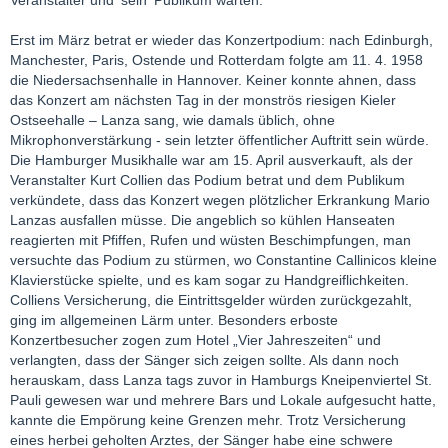
Veranstalter und 'sein' Publikum warten.
Erst im März betrat er wieder das Konzertpodium: nach Edinburgh,
Manchester, Paris, Ostende und Rotterdam folgte am 11. 4. 1958
die Niedersachsenhalle in Hannover. Keiner konnte ahnen, dass
das Konzert am nächsten Tag in der monströs riesigen Kieler
Ostseehalle – Lanza sang, wie damals üblich, ohne
Mikrophonverstärkung - sein letzter öffentlicher Auftritt sein würde.
Die Hamburger Musikhalle war am 15. April ausverkauft, als der
Veranstalter Kurt Collien das Podium betrat und dem Publikum
verkündete, dass das Konzert wegen plötzlicher Erkrankung Mario
Lanzas ausfallen müsse. Die angeblich so kühlen Hanseaten
reagierten mit Pfiffen, Rufen und wüsten Beschimpfungen, man
versuchte das Podium zu stürmen, wo Constantine Callinicos kleine
Klavierstücke spielte, und es kam sogar zu Handgreiflichkeiten.
Colliens Versicherung, die Eintrittsgelder würden zurückgezahlt,
ging im allgemeinen Lärm unter. Besonders erboste
Konzertbesucher zogen zum Hotel „Vier Jahreszeiten“ und
verlangten, dass der Sänger sich zeigen sollte. Als dann noch
herauskam, dass Lanza tags zuvor in Hamburgs Kneipenviertel St.
Pauli gewesen war und mehrere Bars und Lokale aufgesucht hatte,
kannte die Empörung keine Grenzen mehr. Trotz Versicherung
eines herbei geholten Arztes, der Sänger habe eine schwere