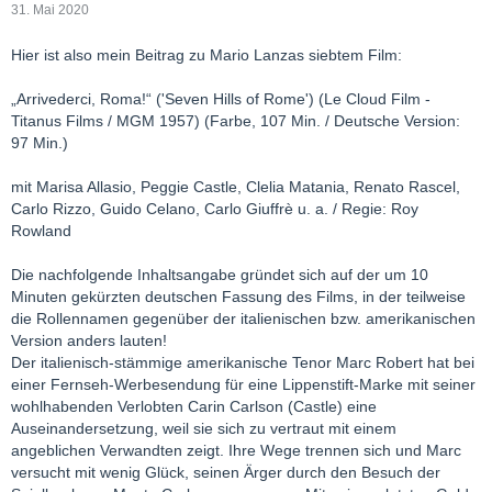
31. Mai 2020
Hier ist also mein Beitrag zu Mario Lanzas siebtem Film:
„Arrivederci, Roma!“ ('Seven Hills of Rome') (Le Cloud Film -
Titanus Films / MGM 1957) (Farbe, 107 Min. / Deutsche Version:
97 Min.)
mit Marisa Allasio, Peggie Castle, Clelia Matania, Renato Rascel,
Carlo Rizzo, Guido Celano, Carlo Giuffrè u. a. / Regie: Roy
Rowland
Die nachfolgende Inhaltsangabe gründet sich auf der um 10
Minuten gekürzten deutschen Fassung des Films, in der teilweise
die Rollennamen gegenüber der italienischen bzw. amerikanischen
Version anders lauten!
Der italienisch-stämmige amerikanische Tenor Marc Robert hat bei
einer Fernseh-Werbesendung für eine Lippenstift-Marke mit seiner
wohlhabenden Verlobten Carin Carlson (Castle) eine
Auseinandersetzung, weil sie sich zu vertraut mit einem
angeblichen Verwandten zeigt. Ihre Wege trennen sich und Marc
versucht mit wenig Glück, seinen Ärger durch den Besuch der