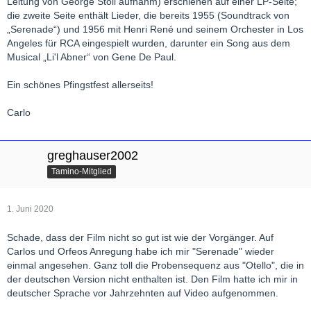
Leitung von George Stoll aufnahm) erschienen auf einer LP-Seite;
die zweite Seite enthält Lieder, die bereits 1955 (Soundtrack von
„Serenade“) und 1956 mit Henri René und seinem Orchester in Los
Angeles für RCA eingespielt wurden, darunter ein Song aus dem
Musical „Li'l Abner“ von Gene De Paul.
Ein schönes Pfingstfest allerseits!
Carlo
greghauser2002
Tamino-Mitglied
1. Juni 2020
Schade, dass der Film nicht so gut ist wie der Vorgänger. Auf
Carlos und Orfeos Anregung habe ich mir "Serenade" wieder
einmal angesehen. Ganz toll die Probensequenz aus "Otello", die in
der deutschen Version nicht enthalten ist. Den Film hatte ich mir in
deutscher Sprache vor Jahrzehnten auf Video aufgenommen.