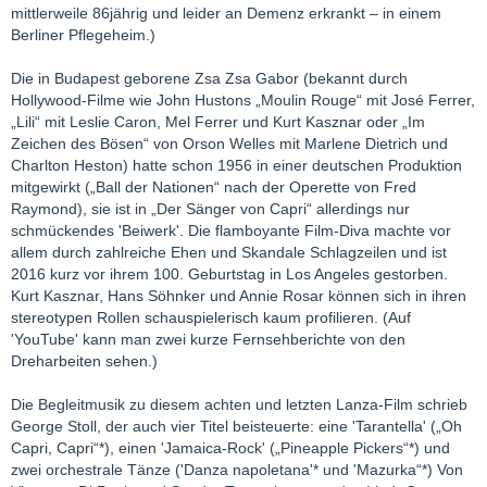
mittlerweile 86jährig und leider an Demenz erkrankt – in einem
Berliner Pflegeheim.)
Die in Budapest geborene Zsa Zsa Gabor (bekannt durch
Hollywood-Filme wie John Hustons „Moulin Rouge“ mit José Ferrer,
„Lili“ mit Leslie Caron, Mel Ferrer und Kurt Kasznar oder „Im
Zeichen des Bösen“ von Orson Welles mit Marlene Dietrich und
Charlton Heston) hatte schon 1956 in einer deutschen Produktion
mitgewirkt („Ball der Nationen“ nach der Operette von Fred
Raymond), sie ist in „Der Sänger von Capri“ allerdings nur
schmückendes 'Beiwerk'. Die flamboyante Film-Diva machte vor
allem durch zahlreiche Ehen und Skandale Schlagzeilen und ist
2016 kurz vor ihrem 100. Geburtstag in Los Angeles gestorben.
Kurt Kasznar, Hans Söhnker und Annie Rosar können sich in ihren
stereotypen Rollen schauspielerisch kaum profilieren. (Auf
'YouTube' kann man zwei kurze Fernsehberichte von den
Dreharbeiten sehen.)
Die Begleitmusik zu diesem achten und letzten Lanza-Film schrieb
George Stoll, der auch vier Titel beisteuerte: eine 'Tarantella' („Oh
Capri, Capri“*), einen 'Jamaica-Rock' („Pineapple Pickers“*) und
zwei orchestrale Tänze ('Danza napoletana'* und 'Mazurka“*) Von