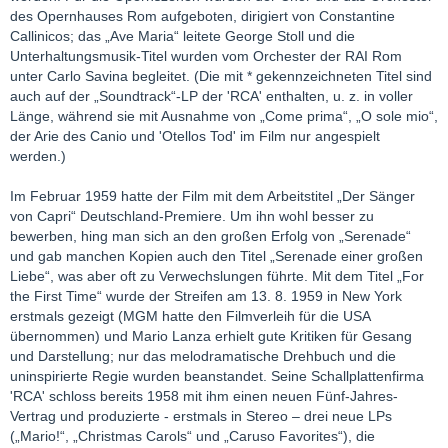
des Opernhauses Rom aufgeboten, dirigiert von Constantine
Callinicos; das „Ave Maria“ leitete George Stoll und die
Unterhaltungsmusik-Titel wurden vom Orchester der RAI Rom
unter Carlo Savina begleitet. (Die mit * gekennzeichneten Titel sind
auch auf der „Soundtrack“-LP der 'RCA' enthalten, u. z. in voller
Länge, während sie mit Ausnahme von „Come prima“, „O sole mio“,
der Arie des Canio und 'Otellos Tod' im Film nur angespielt
werden.)
Im Februar 1959 hatte der Film mit dem Arbeitstitel „Der Sänger
von Capri“ Deutschland-Premiere. Um ihn wohl besser zu
bewerben, hing man sich an den großen Erfolg von „Serenade“
und gab manchen Kopien auch den Titel „Serenade einer großen
Liebe“, was aber oft zu Verwechslungen führte. Mit dem Titel „For
the First Time“ wurde der Streifen am 13. 8. 1959 in New York
erstmals gezeigt (MGM hatte den Filmverleih für die USA
übernommen) und Mario Lanza erhielt gute Kritiken für Gesang
und Darstellung; nur das melodramatische Drehbuch und die
uninspirierte Regie wurden beanstandet. Seine Schallplattenfirma
'RCA' schloss bereits 1958 mit ihm einen neuen Fünf-Jahres-
Vertrag und produzierte - erstmals in Stereo – drei neue LPs
(„Mario!“, „Christmas Carols“ und „Caruso Favorites“), die