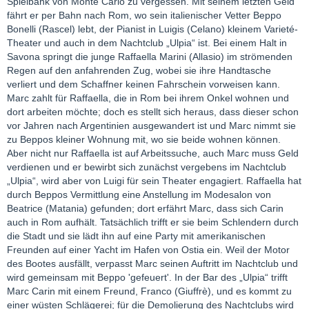
Spielbank von Monte Carlo zu vergessen. Mit seinem letzten Geld
fährt er per Bahn nach Rom, wo sein italienischer Vetter Beppo
Bonelli (Rascel) lebt, der Pianist in Luigis (Celano) kleinem Varieté-
Theater und auch in dem Nachtclub „Ulpia“ ist. Bei einem Halt in
Savona springt die junge Raffaella Marini (Allasio) im strömenden
Regen auf den anfahrenden Zug, wobei sie ihre Handtasche
verliert und dem Schaffner keinen Fahrschein vorweisen kann.
Marc zahlt für Raffaella, die in Rom bei ihrem Onkel wohnen und
dort arbeiten möchte; doch es stellt sich heraus, dass dieser schon
vor Jahren nach Argentinien ausgewandert ist und Marc nimmt sie
zu Beppos kleiner Wohnung mit, wo sie beide wohnen können.
Aber nicht nur Raffaella ist auf Arbeitssuche, auch Marc muss Geld
verdienen und er bewirbt sich zunächst vergebens im Nachtclub
„Ulpia“, wird aber von Luigi für sein Theater engagiert. Raffaella hat
durch Beppos Vermittlung eine Anstellung im Modesalon von
Beatrice (Matania) gefunden; dort erfährt Marc, dass sich Carin
auch in Rom aufhält. Tatsächlich trifft er sie beim Schlendern durch
die Stadt und sie lädt ihn auf eine Party mit amerikanischen
Freunden auf einer Yacht im Hafen von Ostia ein. Weil der Motor
des Bootes ausfällt, verpasst Marc seinen Auftritt im Nachtclub und
wird gemeinsam mit Beppo 'gefeuert'. In der Bar des „Ulpia“ trifft
Marc Carin mit einem Freund, Franco (Giuffrè), und es kommt zu
einer wüsten Schlägerei; für die Demolierung des Nachtclubs wird