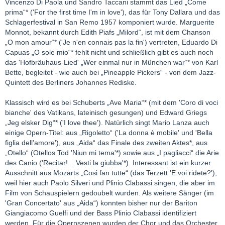
Vincenzo Di Paola und Sandro Taccani stammt das Lied „Come
prima“* ('For the first time I'm in love'), das für Tony Dallara und das
Schlagerfestival in San Remo 1957 komponiert wurde. Marguerite
Monnot, bekannt durch Edith Piafs „Milord“, ist mit dem Chanson
„O mon amour“* ('Je n'en connais pas la fin') vertreten, Eduardo Di
Capuas „O sole mio“* fehlt nicht und schließlich gibt es auch noch
das 'Hofbräuhaus-Lied' „Wer einmal nur in München war“* von Karl
Bette, begleitet - wie auch bei „Pineapple Pickers“ - von dem Jazz-
Quintett des Berliners Johannes Rediske.
Klassisch wird es bei Schuberts „Ave Maria“* (mit dem 'Coro di voci
bianche' des Vatikans, lateinisch gesungen) und Edward Griegs
„Jeg elsker Dig“* ('I love thee'). Natürlich singt Mario Lanza auch
einige Opern-Titel: aus „Rigoletto“ ('La donna è mobile' und 'Bella
figlia dell'amore'), aus „Aida“ das Finale des zweiten Aktes*, aus
„Otello“ (Otellos Tod 'Niun mi tema'*) sowie aus „I pagliacci“ die Arie
des Canio ('Recitar!... Vesti la giubba'*). Interessant ist ein kurzer
Ausschnitt aus Mozarts „Cosi fan tutte“ (das Terzett 'E voi ridete?'),
weil hier auch Paolo Silveri und Plinio Clabassi singen, die aber im
Film von Schauspielern gedoubelt wurden. Als weitere Sänger (im
'Gran Concertato' aus „Aida“) konnten bisher nur der Bariton
Giangiacomo Guelfi und der Bass Plinio Clabassi identifiziert
werden. Für die Opernszenen wurden der Chor und das Orchester