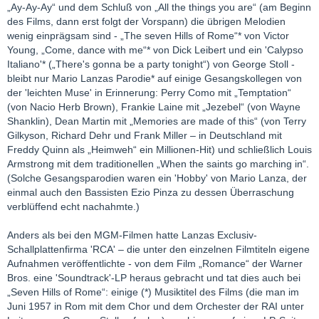
„Ay-Ay-Ay“ und dem Schluß von „All the things you are“ (am Beginn
des Films, dann erst folgt der Vorspann) die übrigen Melodien
wenig einprägsam sind - „The seven Hills of Rome“* von Victor
Young, „Come, dance with me“* von Dick Leibert und ein 'Calypso
Italiano'* („There's gonna be a party tonight“) von George Stoll -
bleibt nur Mario Lanzas Parodie* auf einige Gesangskollegen von
der 'leichten Muse' in Erinnerung: Perry Como mit „Temptation“
(von Nacio Herb Brown), Frankie Laine mit „Jezebel“ (von Wayne
Shanklin), Dean Martin mit „Memories are made of this“ (von Terry
Gilkyson, Richard Dehr und Frank Miller – in Deutschland mit
Freddy Quinn als „Heimweh“ ein Millionen-Hit) und schließlich Louis
Armstrong mit dem traditionellen „When the saints go marching in“.
(Solche Gesangsparodien waren ein 'Hobby' von Mario Lanza, der
einmal auch den Bassisten Ezio Pinza zu dessen Überraschung
verblüffend echt nachahmte.)
Anders als bei den MGM-Filmen hatte Lanzas Exclusiv-
Schallplattenfirma 'RCA' – die unter den einzelnen Filmtiteln eigene
Aufnahmen veröffentlichte - von dem Film „Romance“ der Warner
Bros. eine 'Soundtrack'-LP heraus gebracht und tat dies auch bei
„Seven Hills of Rome“: einige (*) Musiktitel des Films (die man im
Juni 1957 in Rom mit dem Chor und dem Orchester der RAI unter