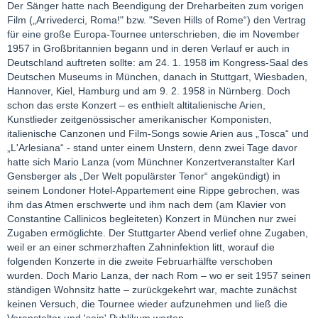
Der Sänger hatte nach Beendigung der Dreharbeiten zum vorigen
Film („Arrivederci, Roma!" bzw. "Seven Hills of Rome“) den Vertrag
für eine große Europa-Tournee unterschrieben, die im November
1957 in Großbritannien begann und in deren Verlauf er auch in
Deutschland auftreten sollte: am 24. 1. 1958 im Kongress-Saal des
Deutschen Museums in München, danach in Stuttgart, Wiesbaden,
Hannover, Kiel, Hamburg und am 9. 2. 1958 in Nürnberg. Doch
schon das erste Konzert – es enthielt altitalienische Arien,
Kunstlieder zeitgenössischer amerikanischer Komponisten,
italienische Canzonen und Film-Songs sowie Arien aus „Tosca“ und
„L'Arlesiana“ - stand unter einem Unstern, denn zwei Tage davor
hatte sich Mario Lanza (vom Münchner Konzertveranstalter Karl
Gensberger als „Der Welt populärster Tenor“ angekündigt) in
seinem Londoner Hotel-Appartement eine Rippe gebrochen, was
ihm das Atmen erschwerte und ihm nach dem (am Klavier von
Constantine Callinicos begleiteten) Konzert in München nur zwei
Zugaben ermöglichte. Der Stuttgarter Abend verlief ohne Zugaben,
weil er an einer schmerzhaften Zahninfektion litt, worauf die
folgenden Konzerte in die zweite Februarhälfte verschoben
wurden. Doch Mario Lanza, der nach Rom – wo er seit 1957 seinen
ständigen Wohnsitz hatte – zurückgekehrt war, machte zunächst
keinen Versuch, die Tournee wieder aufzunehmen und ließ die